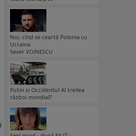
Noi, cînd se ceartă Polonia cu
Ucraina
Sever VOINESCU
Putin și Occidentul Al treilea
război mondial?
)
Feel good - după FILIT -