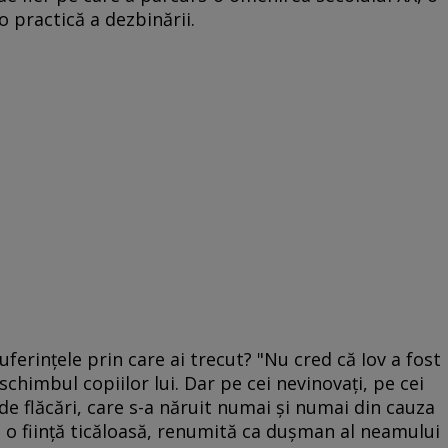
o practică a dezbinării.
erinţele prin care ai trecut? "Nu cred că Iov a fost
 schimbul copiilor lui. Dar pe cei nevinovaţi, pe cei
de flăcări, care s-a năruit numai şi numai din cauza
 o fiinţă ticăloasă, renumită ca duşman al neamului