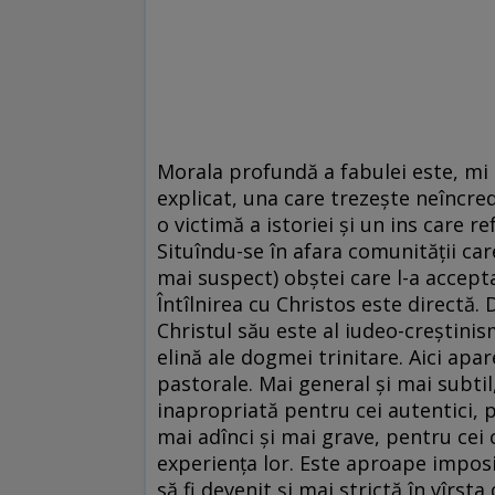
Morala profundă a fabulei este, mi s
explicat, una care trezeşte neîncred
o victimă a istoriei şi un ins care r
Situîndu-se în afara comunităţii car
mai suspect) obştei care l-a accepta
Întîlnirea cu Christos este directă.
Christul său este al iudeo-creştinis
elină ale dogmei trinitare. Aici apar
pastorale. Mai general şi mai subtil
inapropriată pentru cei autentici, 
mai adînci şi mai grave, pentru cei 
experienţa lor. Este aproape imposi
să fi devenit şi mai strictă în vîrst