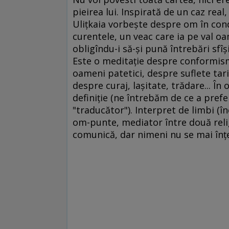
pieirea lui. Inspirată de un caz real,
Uliţkaia vorbeşte despre om în condi
curentele, un veac care ia pe val oa
obligîndu-i să-şi pună întrebări sfîş
Este o meditaţie despre conformis
oameni patetici, despre suflete tar
despre curaj, laşitate, trădare... În
definiţie (ne întrebăm de ce a pref
"traducător"). Interpret de limbi (în
om-punte, mediator între două religi
comunică, dar nimeni nu se mai înţe