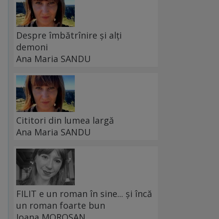
Despre îmbătrînire și alți
demoni
Ana Maria SANDU
Cititori din lumea largă
Ana Maria SANDU
FILIT e un roman în sine... și încă
un roman foarte bun
Ioana MOROȘAN