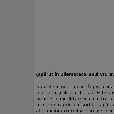
(apărut în Dilemateca, anul VII, nr.
Nu ezit să aşez romanul epistolar al
marile cărţi ale acestor ani. Este p
naziste în anii '40 ai secolului trecu
printr-un capriciu al sorţii, scapă 
al trupelor exterminatoare germane. 