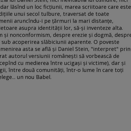
 dar lăsînd un loc ficţiunii, marea scriitoare care este
ţiile unui secol tulbure, traversat de toate
menii aruncîndu-i pe ţărmuri la mari distanţe,
ietoare asupra identităţii lor, să-şi inventeze alta.
m şi nonconformism, despre erezie şi dogmă, despr
i sub acoperirea slăbiciunii aparente. O poveste
 omenirea asta se află şi Daniel Stein, "interpret" prin
erat autorul versiunii româneşti să vorbească de
cepînd cu medierea între ucigaşi şi victime), dar şi
i, între două comunităţi, într-o lume în care toţi
lege... un nou Babel.