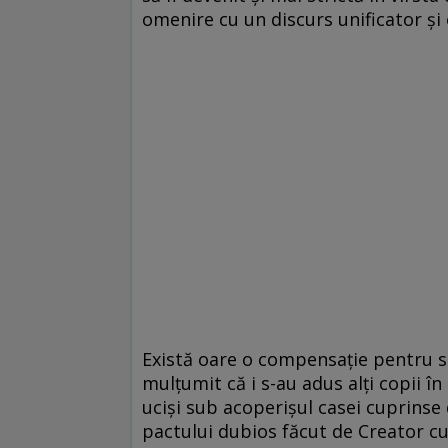
omenire cu un discurs unificator şi 
Există oare o compensaţie pentru suf
mulţumit că i s-au adus alţi copii în
ucişi sub acoperişul casei cuprinse 
pactului dubios făcut de Creator cu