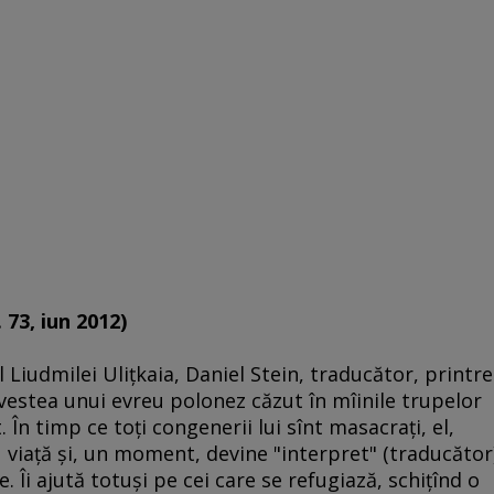
 73, iun 2012)
 Liudmilei Uliţkaia, Daniel Stein, traducător, printre
ovestea unui evreu polonez căzut în mîinile trupelor
t. În timp ce toţi congenerii lui sînt masacraţi, el,
cu viaţă şi, un moment, devine "interpret" (traducător
Îi ajută totuşi pe cei care se refugiază, schiţînd o