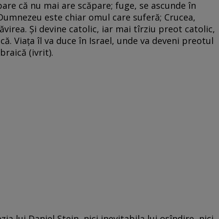
pare că nu mai are scăpare; fuge, se ascunde în
ă: Dumnezeu este chiar omul care suferă; Crucea,
rea. Şi devine catolic, iar mai tîrziu preot catolic,
că. Viaţa îl va duce în Israel, unde va deveni preotul
raică (ivrit).
ia lui Daniel Stein, nici inevitabila lui osîndire, nici