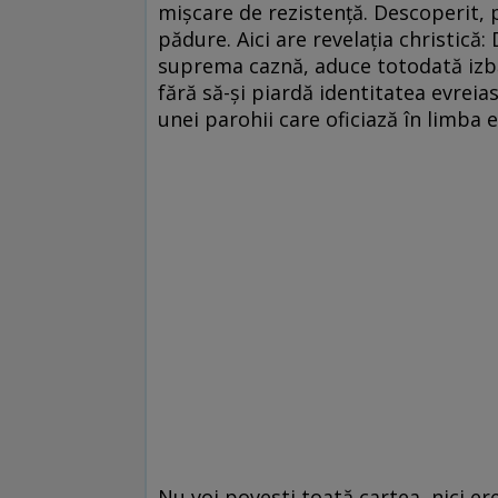
mişcare de rezistenţă. Descoperit, 
pădure. Aici are revelaţia christic
suprema caznă, aduce totodată izbăvi
fără să-şi piardă identitatea evreias
unei parohii care oficiază în limba eb
Nu voi povesti toată cartea, nici erez