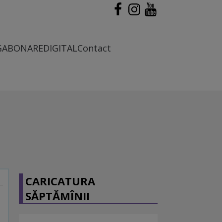
G
ABONARE
DIGITAL
Contact
CARICATURA
SĂPTĂMÎNII