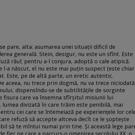
e pare, alta: asumarea unei situaţii dificil de
erea generală. Stein, desigur, nu este un sfînt. Este
efuză răul; pentru a-l conjura, adoptă o cale atipică.
e l-a născut, el nu este mai puţin suspect (este chiar
t. Este, pe de altă parte, un eretic autentic.
 De aceea, nu trece prin dogmă, nu va trece niciodată
mului, dispensîndu-se de subtilităţile de sorginte
e fisura care va însemna sfîrşitul misiunii lui
, lumea divizată în care trăim este penibilă, mai
pentru cei care se întemeiază pe experienţele lor cel
care refuză să accepte altceva decît ce le şopteşte
bil să te mîntui numai prin tine. Şi această lege par
a de fier pe care a parcurs-o omenirea secolului XX, o