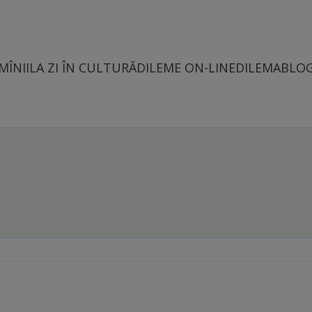
MÎNII
LA ZI ÎN CULTURĂ
DILEME ON-LINE
DILEMABLO