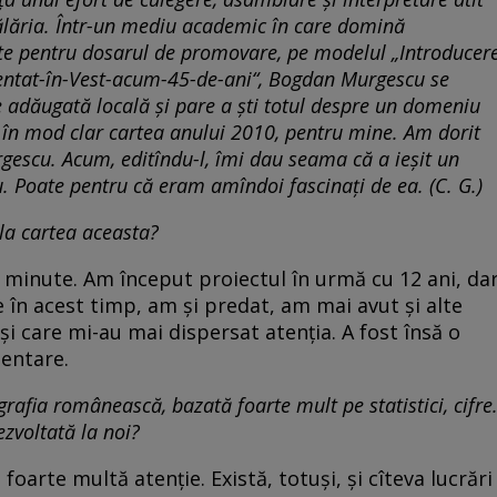
pălăria. Într-un mediu aca­de­mic în care domină
ute pen­tru dosarul de promovare, pe modelul „Introducer
nventat-în-Vest-acum-45-de-ani“, Bogdan Mur­gescu se
 adăugată lo­cală şi pare a şti totul despre un domeniu
 e în mod clar cartea anului 2010, pentru mine. Am dorit
escu. Acum, edi­tîn­du-l, îmi dau seama că a ieşit un
u. Poate pentru că eram amîndoi fascinaţi de ea. (C. G.)
 la car­tea aceasta?
 minute. Am început proiectul în urmă cu 12 ani, da
 în acest timp, am şi predat, am mai avut şi alte
şi care mi-au mai dispersat aten­ţia. A fost însă o
mentare.
gra­fia românească, bazată foarte mult pe sta­tis­tici, cifre
ezvoltată la noi?
arte mul­tă atenţie. Există, totuşi, şi cîteva lucrări