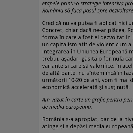
etapele printr-o strategie in­ten­sivă pro
România să facă pasul spre dezvoltar
Cred că nu va putea fi aplicat nici 
Con­cret, chiar dacă ne-ar plăcea, R
forma în care a fost el dezvoltat în
un capitalism atît de violent cum a f
integrarea în Uniunea Eu­­r­opeană m
trebui, aşadar, găsită o for­mu­lă ca
variante şi care să valorifice, în a
de altă parte, nu sîntem încă în faz
ur­mă­torii 10-20 de ani, vom fi mai 
economică ac­celerată şi susţinută.
Am văzut în carte un grafic pentru pe­r
de media europeană.
România s-a apropiat, dar de la niv
atin­ge şi a depăşi media europeană