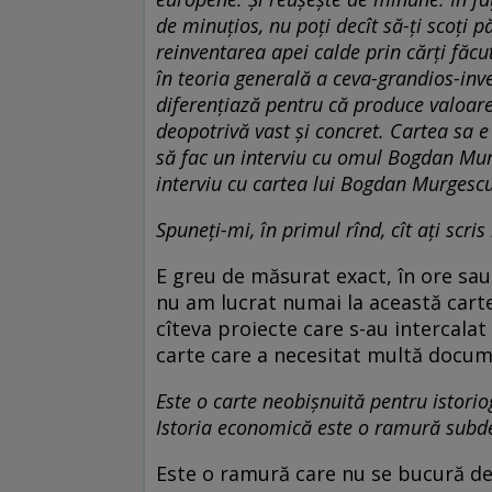
de minuţios, nu poţi decît să-ţi scoţi 
reinventarea apei calde prin cărţi făc
în teoria ge­ne­rală a ceva-grandios-i
diferenţiază pentru că produce valoare
deopotrivă vast şi con­cret. Cartea sa
să fac un interviu cu omul Bogdan Murg
interviu cu cartea lui Bogdan Mur­gesc
Spuneţi-mi, în primul rînd, cît aţi scris
E greu de măsurat exact, în ore sau
nu am lucrat numai la această carte
cîteva proiecte care s-au intercalat 
carte care a necesitat multă do­cu­
Este o carte neobişnuită pentru isto­rio­
Istoria economică este o ramură sub­­d
Este o ramură care nu se bucură de fo