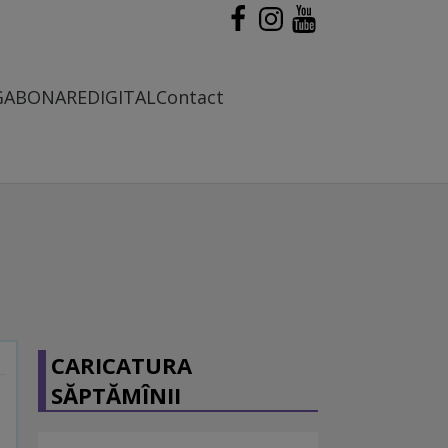
G
ABONARE
DIGITAL
Contact
CARICATURA
SĂPTĂMÎNII