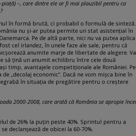
-piaţă) –, care dintre ele ar fi mai plau­zibil pentru ca
e?
unul în for­mă brută, ci probabil o formulă de sinteză.
omânia nu şi-ar putea permite un stat asistenţial în
 Danemarca. Pe de al­tă parte, nici nu va putea aplica
ost cel irlandez, în unele fa­ze ale sale, pentru că
icşorează anumite marje de liber­ta­te de alegere. Va
re să ţină un anumit echilibru între cele do­uă
celaşi timp, avantajele competiţionale ale României. Pe
a de „de­co­laj economic“. Dacă ne vom mişca bine în
degrabă în si­tua­ţia de pregătire pentru o creştere
ioa­da 2000-2008, care arată că România se a­pro­pie înce
elul de 26% la puţin peste 40%. Sprintul pentru a
 se declanşează de obicei la 60-70%.