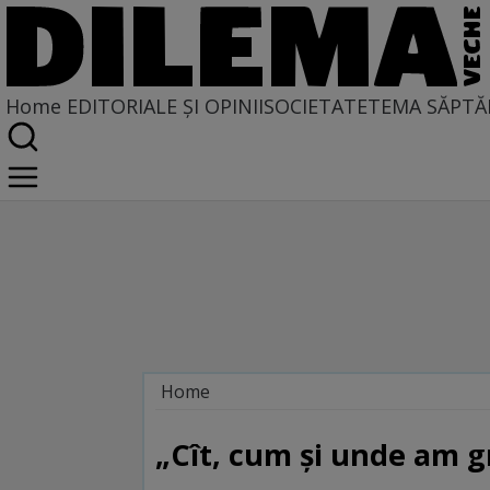
Home
EDITORIALE ȘI OPINII
SOCIETATE
TEMA SĂPTĂ
Home
Dilemateca
„Cît, cum şi unde am gr