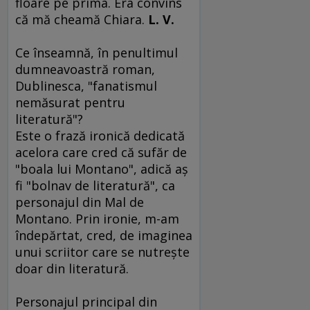
floare pe prima. Era convins
că mă cheamă Chiara.
L. V.
Ce înseamnă, în penultimul
dumneavoastră roman,
Dublinesca, "fanatismul
nemăsurat pentru
literatură"?
Este o frază ironică dedicată
acelora care cred că sufăr de
"boala lui Montano", adică aş
fi "bolnav de literatură", ca
personajul din Mal de
Montano. Prin ironie, m-am
îndepărtat, cred, de imaginea
unui scriitor care se nutreşte
doar din literatură.
Personajul principal din