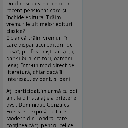
Dublinesca este un editor
recent pensionat care-şi
închide editura. Trăim
vremurile ultimelor edituri
clasice?
E clar că trăim vremuri în
care dispar acei editori "de
rasă", profesionişti ai cărţii,
dar şi buni cititori, oameni
legaţi într-un mod direct de
literatură, chiar dacă îi
interesau, evident, şi banii.
Aţi participat, în urmă cu doi
ani, la o instalaţie a prietenei
dvs., Dominique Gonzáles
Foerster, expusă la Tate
Modern din Londra, care
conţinea cărţi pentru cei ce