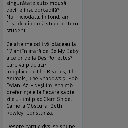
singurătate autoimpusă
devine insuportabilă?
Nu, niciodată. În fond, am
fost de cînd mă ştiu un etern
student.
Ce alte melodii vă plăceau la
17 ani în afară de Be My Baby
a celor de la Des Ronettes?
Care vă plac azi?
Îmi plăceau The Beatles, The
Animals, The Shadows şi Bob
Dylan. Azi - deşi îmi schimb
preferinţele la fiecare şapte
zile... - îmi plac Clem Snide,
Camera Obscura, Beth
Rowley, Constanza.
Despre cărţile dvs. se spune