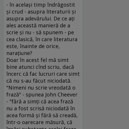
- în acelaşi timp îndrăgostit
şi crud - asupra literaturii şi
asupra adevărului. De ce aţi
ales această manieră de a
scrie şi nu - să spunem - pe
cea clasică, în care literatura
este, înainte de orice,
naraţiune?
Doar în acest fel mă simt
bine atunci cînd scriu, dacă
încerc că fac lucruri care simt
că nu s-au făcut niciodată.
"Nimeni nu scrie vreodată o
frază" - spunea John Cheever
- "fără a simţi că acea frază
nu a fost scrisă niciodată în
acea formă şi fără să creadă,
într-o oarecare măsură, că