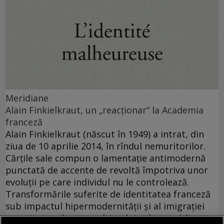
Meridiane
Alain Finkielkraut, un „reacţionar“ la Academia
franceză
Alain Finkielkraut (născut în 1949) a intrat, din
ziua de 10 aprilie 2014, în rîndul nemuritorilor.
Cărţile sale compun o lamentaţie antimodernă
punctată de accente de revoltă împotriva unor
evoluţii pe care individul nu le controlează.
Transformările suferite de identitatea franceză
sub impactul hipermodernităţii şi al imigraţiei
constituie substanţa ultimului volum publicat,