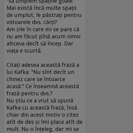
"să umplem spaţiile goale."
Mai există încă multe spaţii
de umplut, le păstraţi pentru
viitoarele dvs. cărţi?
Am zile în care mi se pare că
nu am făcut pînă acum nimic
altceva decît să încep. Dar
viaţa e scurtă.
Citaţi adesea această frază a
lui Kafka: "Nu sînt decît un
chinez care se întoarce
acasă." Ce înseamnă această
frază pentru dvs.?
Nu ştiu ce a vrut să spună
Kafka cu această frază, însă
chiar din acest motiv o citez
atît de des şi îmi place atît de
mult. Nu o înţeleg, dar mi se