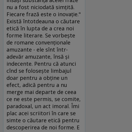
însăşi substanţa acelei fraze
nu a fost niciodată simţită.
Fiecare frază este o inovaţie."
Există întotdeauna o căutare
etică în lupta de a crea noi
forme literare. Se vorbeşte
de romane convenţionale
amuzante - ele sînt într-
adevăr amuzante, însă şi
indecente. Pentru că atunci
cînd se foloseşte limbajul
doar pentru a obţine un
efect, adică pentru a nu
merge mai departe de ceea
ce ne este permis, se comite,
paradoxal, un act imoral. Îmi
plac acei scriitori în care se
simte o căutare etică pentru
descoperirea de noi forme. E