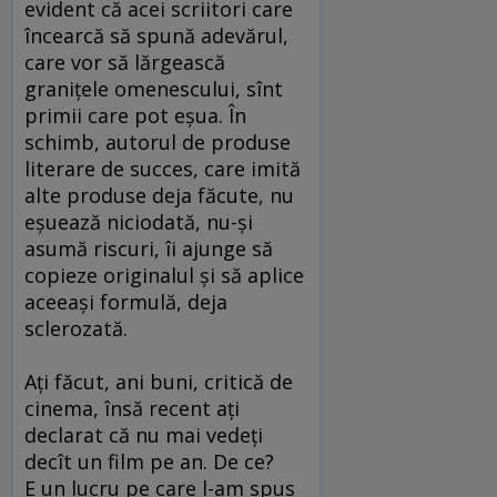
evident că acei scriitori care
încearcă să spună adevărul,
care vor să lărgească
graniţele omenescului, sînt
primii care pot eşua. În
schimb, autorul de produse
literare de succes, care imită
alte produse deja făcute, nu
eşuează niciodată, nu-şi
asumă riscuri, îi ajunge să
copieze originalul şi să aplice
aceeaşi formulă, deja
sclerozată.
Aţi făcut, ani buni, critică de
cinema, însă recent aţi
declarat că nu mai vedeţi
decît un film pe an. De ce?
E un lucru pe care l-am spus