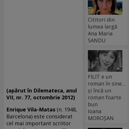
Cititori din
lumea largă
Ana Maria
SANDU
FILIT e un
roman în sine...
și încă un
(apărut în Dilemateca, anul
roman foarte
VII, nr. 77, octombrie 2012)
bun
Enrique Vila-Matas
(n. 1948,
Ioana
Barcelona) este considerat
MOROȘAN
cel mai important scriitor