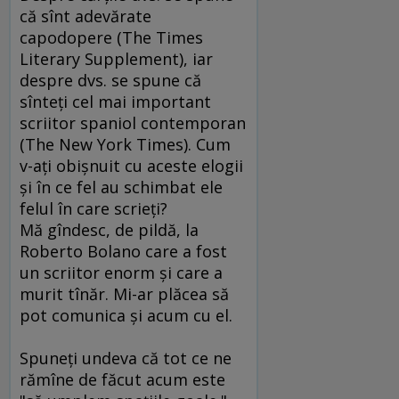
că sînt adevărate
capodopere (The Times
Literary Supplement), iar
despre dvs. se spune că
sînteţi cel mai important
scriitor spaniol contemporan
(The New York Times). Cum
v-aţi obişnuit cu aceste elogii
şi în ce fel au schimbat ele
felul în care scrieţi?
Mă gîndesc, de pildă, la
Roberto Bolano care a fost
un scriitor enorm şi care a
murit tînăr. Mi-ar plăcea să
pot comunica şi acum cu el.
Spuneţi undeva că tot ce ne
rămîne de făcut acum este