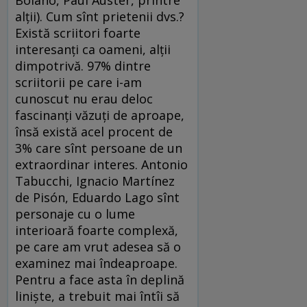
Bolano, Paul Auster, printre
alţii). Cum sînt prietenii dvs.?
Există scriitori foarte
interesanţi ca oameni, alţii
dimpotrivă. 97% dintre
scriitorii pe care i-am
cunoscut nu erau deloc
fascinanţi văzuţi de aproape,
însă există acel procent de
3% care sînt persoane de un
extraordinar interes. Antonio
Tabucchi, Ignacio Martínez
de Pisón, Eduardo Lago sînt
personaje cu o lume
interioară foarte complexă,
pe care am vrut adesea să o
examinez mai îndeaproape.
Pentru a face asta în deplină
linişte, a trebuit mai întîi să