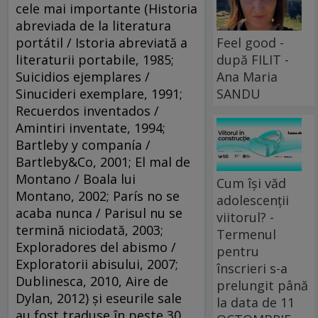
cele mai importante (Historia
abreviada de la literatura
Feel good -
portátil / Istoria abreviată a
după FILIT -
literaturii portabile, 1985;
Ana Maria
Suicidios ejemplares /
SANDU
Sinucideri exemplare, 1991;
Recuerdos inventados /
Amintiri inventate, 1994;
Bartleby y companía /
Bartleby&Co, 2001; El mal de
Montano / Boala lui
Cum își văd
Montano, 2002; París no se
adolescenții
acaba nunca / Parisul nu se
viitorul? -
termină niciodată, 2003;
Termenul
Exploradores del abismo /
pentru
Exploratorii abisului, 2007;
înscrieri s-a
Dublinesca, 2010, Aire de
prelungit până
Dylan, 2012) şi eseurile sale
la data de 11
au fost traduse în peste 30