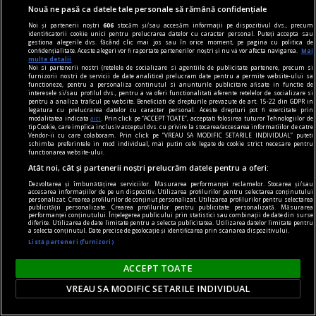
L'identité malheureuse, Editions Stock, Paris,
Nouă ne pasă ca datele tale personale să rămână confidențiale
2013.
Noi și partenerii noștri
606
stocăm și/sau accesăm informații pe dispozitivul dvs., precum
identificatorii cookie unici pentru prelucrarea datelor cu caracter personal. Puteți accepta sau
Petre RĂILEANU
gestiona alegerile dvs. făcând clic mai jos sau în orice moment, pe pagina cu politica de
confidențialitate. Aceste alegeri vor fi raportate partenerilor noștri și nu vă vor afecta navigarea.
Mai
multe detalii
Noi si partenerii nostri (retelele de socializare si agentiile de publicitate partenere, precum si
furnizorii nostri de servicii de date analitice) prelucram date pentru a permite website-ului sa
functioneze, pentru a personaliza continutul si anunturile publicitare afisate in functie de
interesele si/sau profilul dvs., pentru a va oferi functionalitati aferente retelelor de socializare si
pentru a analiza traficul pe website. Beneficiati de drepturile prevazute de art. 15-22 din GDPR in
legatura cu prelucrarea datelor cu caracter personal. Aceste drepturi pot fi exercitate prin
modalitatea indicata
aici
. Prin click pe “ACCEPT TOATE”, acceptati folosirea tuturor Tehnologiilor de
tip Cookie, care implica inclusiv acceptul dvs. cu privire la stocarea/accesarea informatiilor de catre
Vendor-ii cu care colaboram. Prin click pe “VREAU SA MODIFIC SETARILE INDIVIDUAL” puteti
schimba preferintele in mod individual, mai putin cele legate de cookie strict necesare pentru
functionarea website-ului.
Atât noi, cât și partenerii noștri prelucrăm datele pentru a oferi:
Dezvoltarea și îmbunătățirea serviciilor. Măsurarea performanței reclamelor. Stocarea și/sau
accesarea informațiilor de pe un dispozitiv. Utilizarea profilurilor pentru selectarea conținutului
personalizat. Crearea profilurilor de conținut personalizat. Utilizarea profilurilor pentru selectarea
publicității personalizate. Crearea profilurilor pentru publicitate personalizată. Măsurarea
performanței conținutului. Înțelegerea publicului prin statistici sau combinații de date din surse
diferite. Utilizarea de date limitate pentru a selecta publicitatea. Utilizarea datelor limitate pentru
a selecta conținutul. Date precise de geolocație și identificarea prin scanarea dispozitivului.
Listă parteneri (furnizori)
cărţi de plastic
ACCEPT TOATE
Tenebrele limbii şi literaturii române
VREAU SA MODIFIC SETARILE INDIVIDUAL
Eugeni şi Mihu sînt doi liceeni harnici, cuminţi şi
frumoşi; ei provin din două familii harnice,