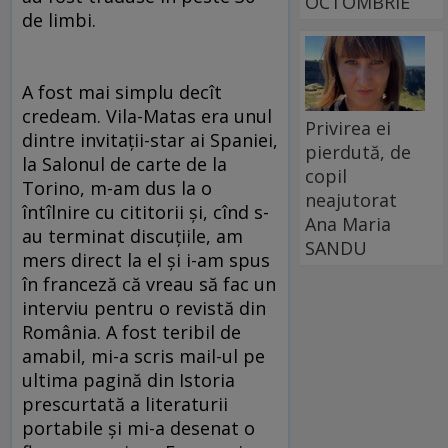
OCTOMBRIE
de limbi.
A fost mai simplu decît
credeam. Vila-Matas era unul
Privirea ei
dintre invitaţii-star ai Spaniei,
pierdută, de
la Salonul de carte de la
copil
Torino, m-am dus la o
neajutorat
întîlnire cu cititorii şi, cînd s-
Ana Maria
au terminat discuţiile, am
SANDU
mers direct la el şi i-am spus
în franceză că vreau să fac un
interviu pentru o revistă din
România. A fost teribil de
amabil, mi-a scris mail-ul pe
ultima pagină din Istoria
prescurtată a literaturii
portabile şi mi-a desenat o