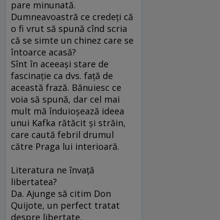
pare minunată.
Dumneavoastră ce credeţi că
o fi vrut să spună cînd scria
că se simte un chinez care se
întoarce acasă?
Sînt în aceeaşi stare de
fascinaţie ca dvs. faţă de
această frază. Bănuiesc ce
voia să spună, dar cel mai
mult mă înduioşează ideea
unui Kafka rătăcit şi străin,
care caută febril drumul
către Praga lui interioară.
Literatura ne învaţă
libertatea?
Da. Ajunge să citim Don
Quijote, un perfect tratat
despre libertate.