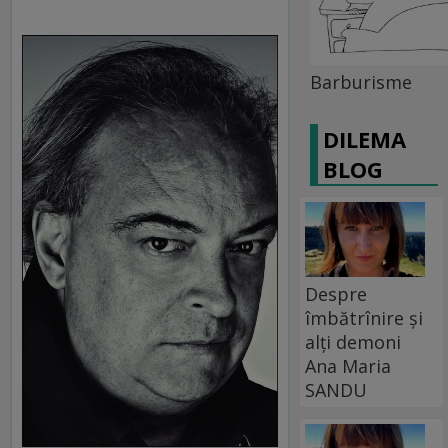
Barburisme
DILEMA
BLOG
Despre
îmbătrînire și
alți demoni
Ana Maria
SANDU