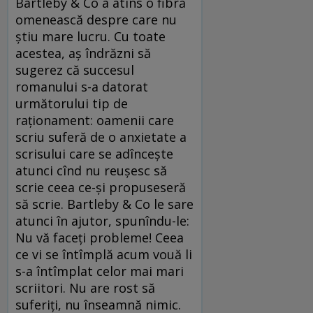
Bartleby & Co a atins o fibră
omenească despre care nu
ştiu mare lucru. Cu toate
acestea, aş îndrăzni să
sugerez că succesul
romanului s-a datorat
următorului tip de
raţionament: oamenii care
scriu suferă de o anxietate a
scrisului care se adînceşte
atunci cînd nu reuşesc să
scrie ceea ce-şi propuseseră
să scrie. Bartleby & Co le sare
atunci în ajutor, spunîndu-le:
Nu vă faceţi probleme! Ceea
ce vi se întîmplă acum vouă li
s-a întîmplat celor mai mari
scriitori. Nu are rost să
suferiţi, nu înseamnă nimic.