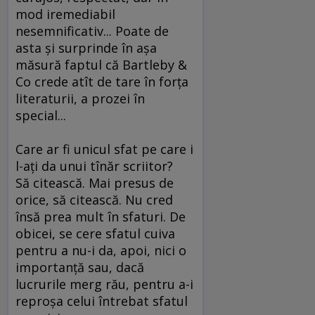
mod iremediabil
nesemnificativ... Poate de
asta şi surprinde în aşa
măsură faptul că Bartleby &
Co crede atît de tare în forţa
literaturii, a prozei în
special...
Care ar fi unicul sfat pe care i
l-aţi da unui tînăr scriitor?
Să citească. Mai presus de
orice, să citească. Nu cred
însă prea mult în sfaturi. De
obicei, se cere sfatul cuiva
pentru a nu-i da, apoi, nici o
importanţă sau, dacă
lucrurile merg rău, pentru a-i
reproşa celui întrebat sfatul