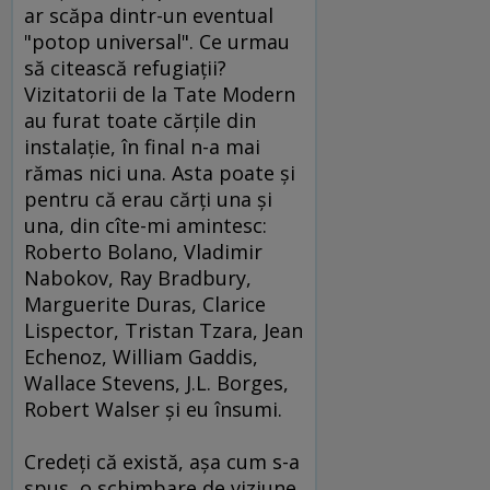
ar scăpa dintr-un eventual
"potop universal". Ce urmau
să citească refugiaţii?
Vizitatorii de la Tate Modern
au furat toate cărţile din
instalaţie, în final n-a mai
rămas nici una. Asta poate şi
pentru că erau cărţi una şi
una, din cîte-mi amintesc:
Roberto Bolano, Vladimir
Nabokov, Ray Bradbury,
Marguerite Duras, Clarice
Lispector, Tristan Tzara, Jean
Echenoz, William Gaddis,
Wallace Stevens, J.L. Borges,
Robert Walser şi eu însumi.
Credeţi că există, aşa cum s-a
spus, o schimbare de viziune