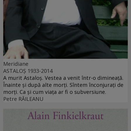
Meridiane
ASTALOŞ 1933-2014
A murit Astaloş. Vestea a venit într-o dimineaţă.
Înainte şi după alte morţi. Sîntem înconjuraţi de
morţi. Ca şi cum viaţa ar fi o subversiune.
Petre RĂILEANU