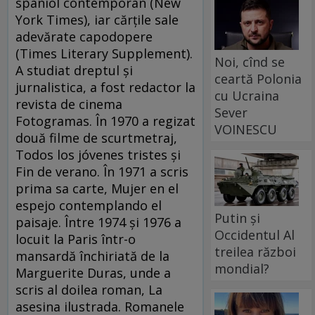
spaniol contemporan (New
York Times), iar cărţile sale
adevărate capodopere
(Times Literary Supplement).
Noi, cînd se
A studiat dreptul şi
ceartă Polonia
jurnalistica, a fost redactor la
cu Ucraina
revista de cinema
Sever
Fotogramas. În 1970 a regizat
VOINESCU
două filme de scurtmetraj,
Todos los jóvenes tristes şi
Fin de verano. În 1971 a scris
prima sa carte, Mujer en el
espejo contemplando el
Putin și
paisaje. Între 1974 şi 1976 a
Occidentul Al
locuit la Paris într-o
treilea război
mansardă închiriată de la
mondial?
Marguerite Duras, unde a
scris al doilea roman, La
asesina ilustrada. Romanele