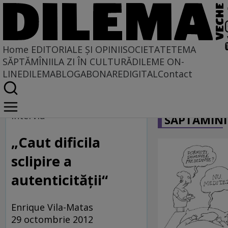
Home
EDITORIALE ȘI OPINII
SOCIETATE
TEMA
SĂPTĂMÎNII
LA ZI ÎN CULTURĂ
DILEME ON-
LINE
DILEMABLOG
ABONARE
DIGITAL
Contact
Home
CARICATU
Dilemateca
Interviu
SĂPTĂMÎNI
„Caut dificila
sclipire a
autenticităţii“
Enrique Vila-Matas
29 octombrie 2012