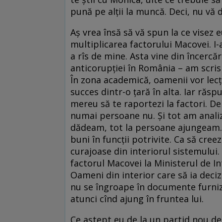
pună pe alţii la muncă. Deci, nu vă d
Aş vrea însă să vă spun la ce visez e
multiplicarea factorului Macovei. I
a rîs de mine. Asta vine din încerc
anticorupţiei în România – am scris
În zona academică, oamenii vor lecţi
succes dintr-o ţară în alta. Iar ră
mereu să te raportezi la factori. De 
numai persoane nu. Şi tot am analiz
dădeam, tot la persoane ajungeam. 
buni în funcţii potrivite. Ca să creez
curajoase din interiorul sistemului
factorul Macovei la Ministerul de In
Oameni din interior care să ia decizii
nu se îngroape în documente furniza
atunci cînd ajung în fruntea lui.
Ce aştept eu de la un partid nou de