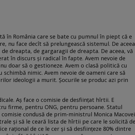
ă în România care se bate cu pumnul în piept că e
re, nu face decît să prelungească sistemul. De aceea
 de dreapta, de gargaragii de dreapta. De aceea, vă
rat în discurs şi radical în fapte. Avem nevoie de
nu doar să o gestioneze. Avem o clasă politică cu
nu schimbă nimic. Avem nevoie de oameni care să
lor ideologii a murit. Şocurile se produc azi prin
cale. Aş face o comisie de desfiinţat hîrtii. E
entru firme, pentru ONG, pentru persoane. Statul
a o comisie condusă de prim-ministrul Monica Macovei
ale şi să le ceară lista de hîrtii pe care le solicită d
fice raţional de ce le cer şi să desfiinţeze 80% dintre