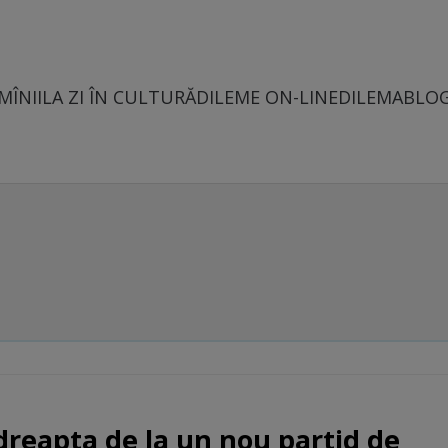
MÎNII
LA ZI ÎN CULTURĂ
DILEME ON-LINE
DILEMABLO
reapta de la un nou partid de