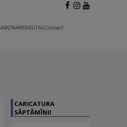
G
ABONARE
DIGITAL
Contact
CARICATURA
SĂPTĂMÎNII