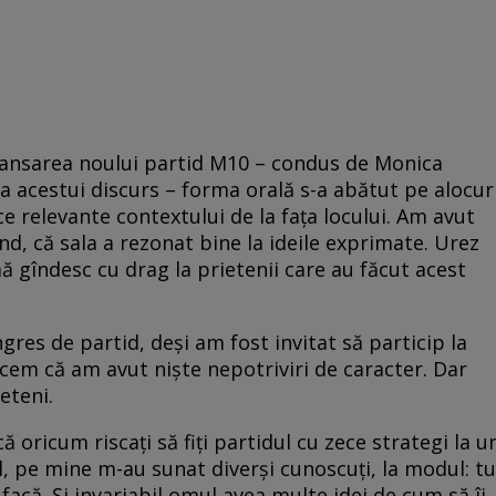
a lansarea noului partid M10 – condus de Monica
a acestui discurs – forma orală s-a abătut pe alocur
tice relevante contextului de la faţa locului. Am avut
d, că sala a rezonat bine la ideile exprimate. Urez
ă gîndesc cu drag la prietenii care au făcut acest
gres de partid, deşi am fost invitat să particip la
zicem că am avut nişte nepotriviri de caracter. Dar
eteni.
 oricum riscaţi să fiţi partidul cu zece strategi la u
ul, pe mine m-au sunat diverşi cunoscuţi, la modul: tu
 facă. Şi invariabil omul avea multe idei de cum să îi