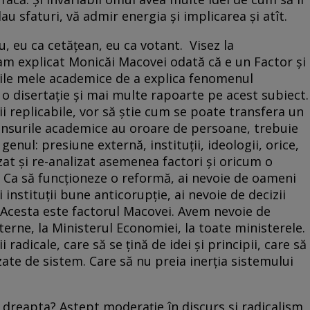
au sfaturi, vă admir energia şi implicarea şi atît.
u, eu ca cetăţean, eu ca votant. Visez la
-am explicat Monicăi Macovei odată că e un Factor şi
ările mele academice de a explica fenomenul
 o disertaţie şi mai multe rapoarte pe acest subiect.
i replicabile, vor să ştie cum se poate transfera un
spunsurile academice au oroare de persoane, trebuie
genul: presiune externă, instituţii, ideologii, orice,
at şi re-analizat asemenea factori şi oricum o
Ca să funcţioneze o reformă, ai nevoie de oameni
i instituţii bune anticorupţie, ai nevoie de decizii
. Acesta este factorul Macovei. Avem nevoie de
terne, la Ministerul Economiei, la toate ministerele.
 radicale, care să se ţină de idei şi principii, care să
te de sistem. Care să nu preia inerţia sistemului
 dreapta? Aştept moderaţie în discurs şi radicalism