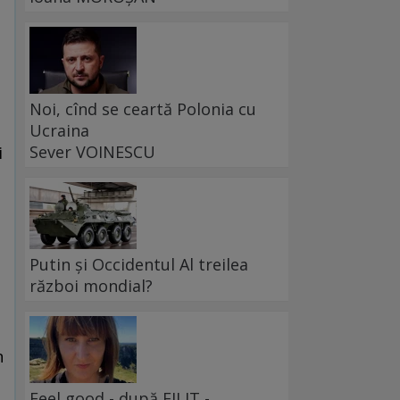
Noi, cînd se ceartă Polonia cu
Ucraina
Sever VOINESCU
i
Putin și Occidentul Al treilea
război mondial?
n
Feel good - după FILIT -