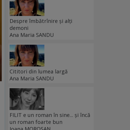
Despre îmbătrînire și alți
demoni
Ana Maria SANDU
Cititori din lumea largă
Ana Maria SANDU
FILIT e un roman în sine... și încă
un roman foarte bun
Ioana MOROȘAN