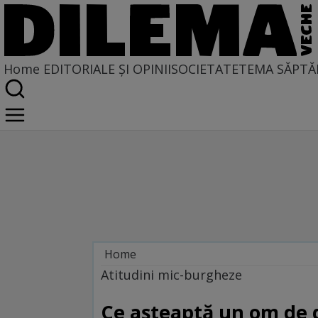
Home
EDITORIALE ȘI OPINII
SOCIETATE
TEMA SĂPTĂ
Home
Oameni si idei
Atitudini mic-burgheze
Ce aşteaptă un om de d