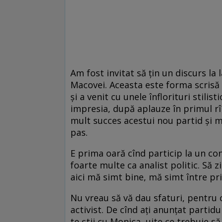
Am fost invitat să ţin un discurs l
Macovei. Aceasta este forma scrisă 
şi a venit cu unele înflorituri stilis
impresia, după aplauze în primul rîn
mult succes acestui nou partid şi m
pas.
E prima oară cînd particip la un con
foarte multe ca analist politic. Să 
aici mă simt bine, mă simt între pri
Nu vreau să vă dau sfaturi, pentru că
activist. De cînd aţi anunţat partid
te ştii cu Monica, uite ce trebuie să