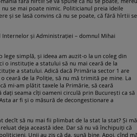
mânia fără hîrtii! Se va spune că nu se poate, mere
 nu se mai poate nimic. Politicianul preia ideile
ere şi se lasă convins că nu se poate, că fără hîrtii se
l Internelor şi Administraţiei – domnul Mihai
 lege simplă, şi ideea am auzit-o la un coleg din
ci o instituţie a statului să nu mai ceară de la
stituţie a statului. Adică dacă Primăria sector 1 are
 o ceară de la Poliţie, să nu mă trimită pe mine. La
acă mi-am plătit taxele la Primărie, să ceară
Vă daţi seama cîţi oameni circulă prin Bucureşti ca să
a? Asta ar fi şi o măsură de decongestionare a
decît să nu mai fii plimbat de la stat la stat? Şi mă
eluat deja această idee. Dar să nu vă închipuiţi că
politicieni. Unii au zis că da, sună bine. Apoi, cînd m