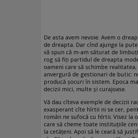
De asta avem nevoie. Avem o dreapt
de dreapta. Dar cînd ajunge la pute
vă spun că m-am săturat de limbuţi
rog să fiţi partidul de dreapta mode
oameni care să schimbe realitatea, 
anvergură de gestionari de butic: 
producă şocuri în sistem. Epoca mari
decizii mici, multe şi curajoase.
Vă dau cîteva exemple de decizii radi
exasperant cîte hîrtii ni se cer, p
român ne sufocă cu hîrtii. Visez l
care să cheme toate instituţiile centr
la cetăţeni. Apoi să le ceară să justi