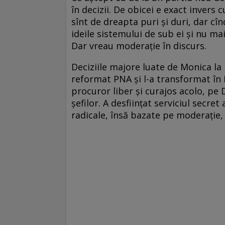
în decizii. De obicei e exact invers 
sînt de dreapta puri şi duri, dar cîn
ideile sistemului de sub ei şi nu mai
Dar vreau moderaţie în discurs.
Deciziile majore luate de Monica la M
reformat PNA şi l-a transformat în
procuror liber şi curajos acolo, pe 
şefilor. A desfiinţat serviciul secret 
radicale, însă bazate pe moderaţie,