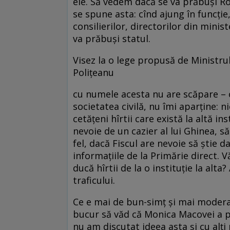
ele. Să vedem dacă se va prăbuşi Ro
se spune asta: cînd ajung în funcţie,
consilierilor, directorilor din minist
va prăbuşi statul.
Visez la o lege propusă de Ministru
Poliţeanu
cu numele acesta nu are scăpare – o
societatea civilă, nu îmi aparţine: ni
cetăţeni hîrtii care există la altă in
nevoie de un cazier al lui Ghinea, să
fel, dacă Fiscul are nevoie să ştie d
informaţiile de la Primărie direct. 
ducă hîrtii de la o instituţie la alt
traficului.
Ce e mai de bun-simţ şi mai moderat 
bucur să văd că Monica Macovei a pr
nu am discutat ideea asta şi cu alţi 