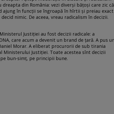
cu dreapta din România: vezi diverşi băţoşi care zic că
d ajung în funcţii se îngroapă în hîrtii şi preiau exact
 decid nimic. De aceea, vreau radicalism în decizii.
inisterul Justiţiei au fost decizii radicale: a
 DNA, care acum a devenit un brand de ţară. A pus u
Daniel Morar. A eliberat procurorii de sub tirania
al Ministerului Justiţiei. Toate acestea sînt decizii
 pe bun-simţ, pe principii bune.