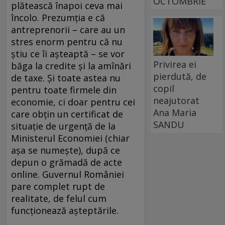
OCTOMBRIE
plătească înapoi ceva mai
încolo. Prezumția e că
antreprenorii – care au un
stres enorm pentru că nu
știu ce îi așteaptă – se vor
Privirea ei
băga la credite și la amînări
pierdută, de
de taxe. Și toate astea nu
copil
pentru toate firmele din
neajutorat
economie, ci doar pentru cei
Ana Maria
care obțin un certificat de
SANDU
situație de urgență de la
Ministerul Economiei (chiar
așa se numește), după ce
depun o grămadă de acte
online. Guvernul României
pare complet rupt de
realitate, de felul cum
funcționează așteptările.