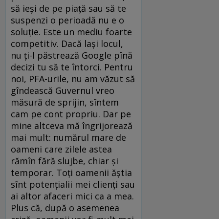
să ieși de pe piață sau să te
suspenzi o perioadă nu e o
soluție. Este un mediu foarte
competitiv. Dacă lași locul,
nu ți-l păstrează Google pînă
decizi tu să te întorci. Pentru
noi, PFA-urile, nu am văzut să
gîndească Guvernul vreo
măsură de sprijin, sîntem
cam pe cont propriu. Dar pe
mine altceva mă îngrijorează
mai mult: numărul mare de
oameni care zilele astea
rămîn fără slujbe, chiar și
temporar. Toți oamenii ăștia
sînt potențialii mei clienți sau
ai altor afaceri mici ca a mea.
Plus că, după o asemenea