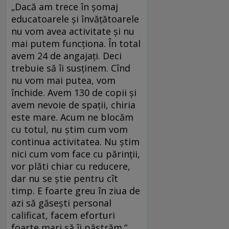
„Dacă am trece în șomaj
educatoarele și învățătoarele
nu vom avea activitate și nu
mai putem funcționa. În total
avem 24 de angajați. Deci
trebuie să îi susținem. Cînd
nu vom mai putea, vom
închide. Avem 130 de copii și
avem nevoie de spații, chiria
este mare. Acum ne blocăm
cu totul, nu știm cum vom
continua activitatea. Nu știm
nici cum vom face cu părinții,
vor plăti chiar cu reducere,
dar nu se știe pentru cît
timp. E foarte greu în ziua de
azi să găsești personal
calificat, facem eforturi
foarte mari să îi păstrăm.“