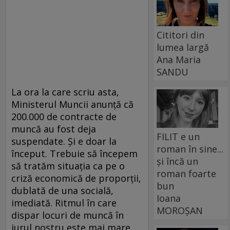
Cititori din
lumea largă
Ana Maria
SANDU
La ora la care scriu asta,
Ministerul Muncii anunță că
200.000 de contracte de
muncă au fost deja
FILIT e un
suspendate. Și e doar la
roman în sine...
început. Trebuie să începem
și încă un
să tratăm situația ca pe o
roman foarte
criză economică de proporții,
bun
dublată de una socială,
Ioana
imediată. Ritmul în care
MOROȘAN
dispar locuri de muncă în
jurul nostru este mai mare