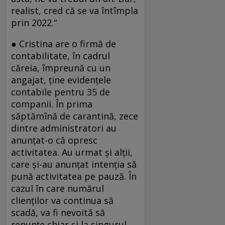
realist, cred că se va în­tîmpla
prin 2022.“
● Cristina are o firmă de
contabilitate, în cadrul
căreia, împreună cu un
angajat, ține evidențele
contabile pentru 35 de
companii. În prima
săptămînă de carantină, zece
dintre administratori au
anunțat-o că opresc
activitatea. Au urmat și alții,
care și-au anunțat intenția să
pună activitatea pe pauză. În
cazul în care numărul
clienților va continua să
scadă, va fi nevoită să
renunțe chiar și la singurul