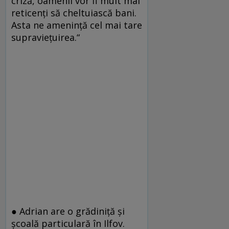
criză, oamenii vor fi mult mai
reticenți să cheltuiască bani.
Asta ne amenință cel mai tare
supraviețuirea.“
● Adrian are o grădiniță și
școală particulară în Ilfov.