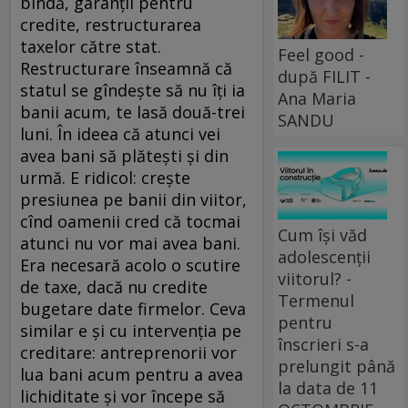
bîndă, garanții pentru
credite, restructurarea
taxelor către stat.
Feel good -
Restructurare înseamnă că
după FILIT -
statul se gîndește să nu îți ia
Ana Maria
banii acum, te lasă două-trei
SANDU
luni. În ideea că atunci vei
avea bani să plătești și din
urmă. E ridicol: crește
presiunea pe banii din viitor,
cînd oamenii cred că tocmai
Cum își văd
atunci nu vor mai avea bani.
adolescenții
Era necesară acolo o scutire
viitorul? -
de taxe, dacă nu credite
Termenul
bugetare date firmelor. Ceva
pentru
similar e și cu intervenția pe
înscrieri s-a
creditare: antreprenorii vor
prelungit până
lua bani acum pentru a avea
la data de 11
lichiditate și vor începe să