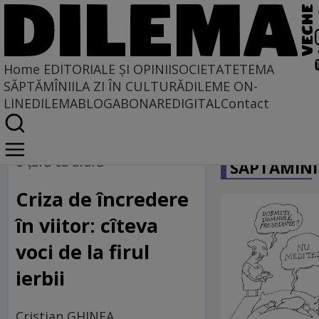
Home
EDITORIALE ȘI OPINII
SOCIETATE
TEMA
SĂPTĂMÎNII
LA ZI ÎN CULTURĂ
DILEME ON-
LINE
DILEMABLOG
ABONARE
DIGITAL
Contact
Home
CARICATU
La fața locului
o țară ca afară
SĂPTĂMÎNI
Criza de încredere
în viitor: cîteva
voci de la firul
ierbii
Cristian GHINEA