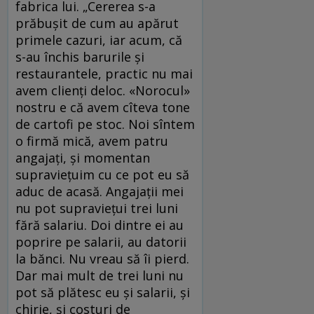
fabrica lui. „Cererea s-a
prăbușit de cum au apărut
primele cazuri, iar acum, că
s-au închis barurile și
restaurantele, practic nu mai
avem clienți deloc. «Norocul»
nostru e că avem cîteva tone
de cartofi pe stoc. Noi sîntem
o firmă mică, avem patru
angajați, și momentan
supraviețuim cu ce pot eu să
aduc de acasă. Angajații mei
nu pot supraviețui trei luni
fără salariu. Doi dintre ei au
poprire pe salarii, au datorii
la bănci. Nu vreau să îi pierd.
Dar mai mult de trei luni nu
pot să plătesc eu și salarii, și
chirie, și costuri de