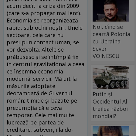
acum decît la criza din 2009
(care s-a propagat mai lent).
Economia se reorganizează
Noi, cînd se
rapid, sub ochii noștri. Unele
ceartă Polonia
sectoare, cele care nu
cu Ucraina
presupun contact uman, se
Sever
vor dezvolta. Altele se
VOINESCU
prăbușesc și se întîmplă fix
în centrul gravitațional a ceea
ce însemna economia
modernă: servicii. Mă uit la
măsurile adoptate
deocamdată de Guvernul
Putin și
român: timide și bazate pe
Occidentul Al
prezumpția că e ceva
treilea război
temporar. Cele mai multe
mondial?
lucrează pe partea de
creditare: subvenții la do­