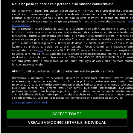
Nouă ne pasă ca datele tale personale să rămână confidențiale
Noi și partenerii noștri
606
stocăm și/sau accesăm informații pe dispozitivul dvs., precum
identificatorii cookie unici pentru prelucrarea datelor cu caracter personal. Puteți accepta sau
gestiona alegerile dvs. făcând clic mai jos sau în orice moment, pe pagina cu politica de
confidențialitate. Aceste alegeri vor fi raportate partenerilor noștri și nu vă vor afecta navigarea.
Mai
multe detalii
Noi si partenerii nostri (retelele de socializare si agentiile de publicitate partenere, precum si
furnizorii nostri de servicii de date analitice) prelucram date pentru a permite website-ului sa
functioneze, pentru a personaliza continutul si anunturile publicitare afisate in functie de
la fața locului
interesele si/sau profilul dvs., pentru a va oferi functionalitati aferente retelelor de socializare si
pentru a analiza traficul pe website. Beneficiati de drepturile prevazute de art. 15-22 din GDPR in
Aventuri estivale cefalonite
legatura cu prelucrarea datelor cu caracter personal. Aceste drepturi pot fi exercitate prin
modalitatea indicata
aici
. Prin click pe “ACCEPT TOATE”, acceptati folosirea tuturor Tehnologiilor de
Încă nu am un răspuns clar. Cîți bani îmi mai
tip Cookie, care implica inclusiv acceptul dvs. cu privire la stocarea/accesarea informatiilor de catre
Vendor-ii cu care colaboram. Prin click pe “VREAU SA MODIFIC SETARILE INDIVIDUAL” puteti
trebuie pentru a termina odată Elada?
schimba preferintele in mod individual, mai putin cele legate de cookie strict necesare pentru
functionarea website-ului.
Codruţ CONSTANTINESCU
Atât noi, cât și partenerii noștri prelucrăm datele pentru a oferi:
Dezvoltarea și îmbunătățirea serviciilor. Măsurarea performanței reclamelor. Stocarea și/sau
accesarea informațiilor de pe un dispozitiv. Utilizarea profilurilor pentru selectarea conținutului
personalizat. Crearea profilurilor de conținut personalizat. Utilizarea profilurilor pentru selectarea
publicității personalizate. Crearea profilurilor pentru publicitate personalizată. Măsurarea
performanței conținutului. Înțelegerea publicului prin statistici sau combinații de date din surse
diferite. Utilizarea de date limitate pentru a selecta publicitatea. Utilizarea datelor limitate pentru
a selecta conținutul. Date precise de geolocație și identificarea prin scanarea dispozitivului.
Listă parteneri (furnizori)
ACCEPT TOATE
VREAU SA MODIFIC SETARILE INDIVIDUAL