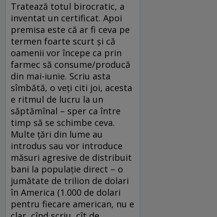
Tratează totul birocratic, a
inventat un certificat. Apoi
premisa este că ar fi ceva pe
termen foarte scurt și că
oamenii vor începe ca prin
farmec să consume/producă
din mai-iunie. Scriu asta
sîmbătă, o veți citi joi, acesta
e ritmul de lucru la un
săptămînal – sper ca între
timp să se schimbe ceva.
Multe țări din lume au
introdus sau vor introduce
măsuri agresive de distribuit
bani la populație direct – o
jumătate de trilion de dolari
în America (1.000 de dolari
pentru fiecare american, nu e
clar, cînd scriu, cît de