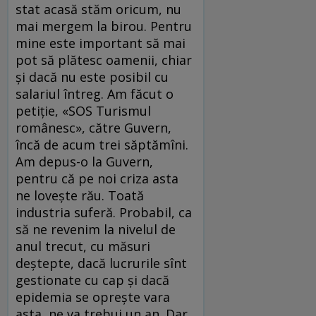
stat acasă stăm oricum, nu
mai mergem la birou. Pentru
mine este important să mai
pot să plătesc oamenii, chiar
și dacă nu este posibil cu
salariul întreg. Am făcut o
petiție, «SOS Turismul
românesc», către Guvern,
încă de acum trei săptămîni.
Am depus-o la Guvern,
pentru că pe noi criza asta
ne lovește rău. Toată
industria suferă. Probabil, ca
să ne revenim la nivelul de
anul trecut, cu măsuri
deștepte, dacă lucrurile sînt
gestionate cu cap și dacă
epidemia se oprește vara
asta, ne va trebui un an. Dar,