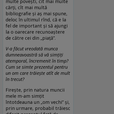
multe povești, cît mai multe
cărți, cît mai multă
bibliografie și aș mai spune,
deloc în ultimul rînd, că e la
fel de important și să ajungi
la o oarecare recunoaștere
de către cei din „piață”.
V-a făcut vreodată munca
dumneavoastră să vă simțiți
atemporal, încremenit în timp?
Cum se simte prezentul pentru
un om care trăiește atît de mult
în trecut?
Firește, prin natura muncii
mele m-am simțit
întotdeauna un „om vechi” și,
prin urmare, probabil trăiesc