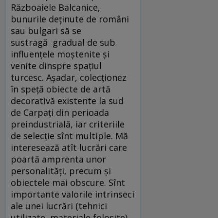
Războaiele Balcanice,
bunurile deținute de români
sau bulgari să se
sustragă gradual de sub
influențele moștenite și
venite dinspre spațiul
turcesc. Așadar, colecționez
în speță obiecte de artă
decorativă existente la sud
de Carpați din perioada
preindustrială, iar criteriile
de selecție sînt multiple. Mă
interesează atît lucrări care
poartă amprenta unor
personalități, precum și
obiectele mai obscure. Sînt
importante valorile intrinseci
ale unei lucrări (tehnici
utilizate, materiale folosite),