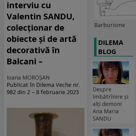
interviu cu
Valentin SANDU,
Barburisme
colecționar de
obiecte și de artă
DILEMA
decorativă în
BLOG
Balcani –
Ioana MOROȘAN
Publicat în Dilema Veche nr.
Despre
982 din 2 – 8 februarie 2023
îmbătrînire și
alți demoni
Ana Maria
SANDU