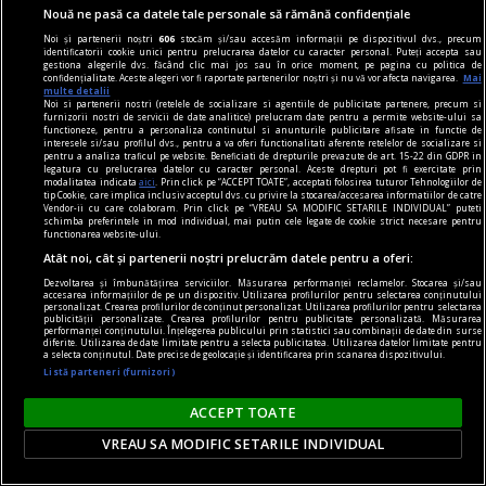
Nouă ne pasă ca datele tale personale să rămână confidențiale
Noi și partenerii noștri
606
stocăm și/sau accesăm informații pe dispozitivul dvs., precum
identificatorii cookie unici pentru prelucrarea datelor cu caracter personal. Puteți accepta sau
gestiona alegerile dvs. făcând clic mai jos sau în orice moment, pe pagina cu politica de
confidențialitate. Aceste alegeri vor fi raportate partenerilor noștri și nu vă vor afecta navigarea.
Mai
la fața locului
multe detalii
Noi si partenerii nostri (retelele de socializare si agentiile de publicitate partenere, precum si
Universul Barcelonei
furnizorii nostri de servicii de date analitice) prelucram date pentru a permite website-ului sa
functioneze, pentru a personaliza continutul si anunturile publicitare afisate in functie de
Numai un prost l-ar distruge. Dar istoria este
interesele si/sau profilul dvs., pentru a va oferi functionalitati aferente retelelor de socializare si
pentru a analiza traficul pe website. Beneficiati de drepturile prevazute de art. 15-22 din GDPR in
plină de alde d-ăștia.
legatura cu prelucrarea datelor cu caracter personal. Aceste drepturi pot fi exercitate prin
modalitatea indicata
aici
. Prin click pe “ACCEPT TOATE”, acceptati folosirea tuturor Tehnologiilor de
Codruţ CONSTANTINESCU
tip Cookie, care implica inclusiv acceptul dvs. cu privire la stocarea/accesarea informatiilor de catre
Vendor-ii cu care colaboram. Prin click pe “VREAU SA MODIFIC SETARILE INDIVIDUAL” puteti
schimba preferintele in mod individual, mai putin cele legate de cookie strict necesare pentru
functionarea website-ului.
Atât noi, cât și partenerii noștri prelucrăm datele pentru a oferi:
Dezvoltarea și îmbunătățirea serviciilor. Măsurarea performanței reclamelor. Stocarea și/sau
accesarea informațiilor de pe un dispozitiv. Utilizarea profilurilor pentru selectarea conținutului
personalizat. Crearea profilurilor de conținut personalizat. Utilizarea profilurilor pentru selectarea
publicității personalizate. Crearea profilurilor pentru publicitate personalizată. Măsurarea
performanței conținutului. Înțelegerea publicului prin statistici sau combinații de date din surse
diferite. Utilizarea de date limitate pentru a selecta publicitatea. Utilizarea datelor limitate pentru
a selecta conținutul. Date precise de geolocație și identificarea prin scanarea dispozitivului.
Listă parteneri (furnizori)
ACCEPT TOATE
VREAU SA MODIFIC SETARILE INDIVIDUAL