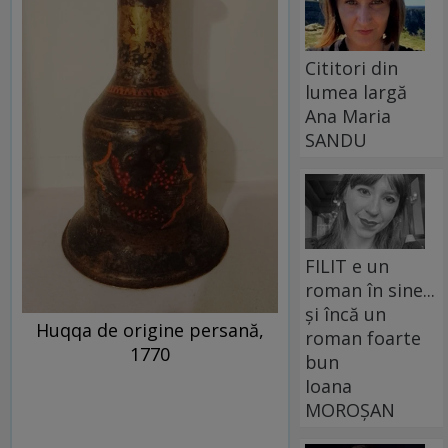
Cititori din
lumea largă
Ana Maria
SANDU
FILIT e un
roman în sine...
și încă un
Huqqa de origine persană,
roman foarte
1770
bun
Ioana
MOROȘAN