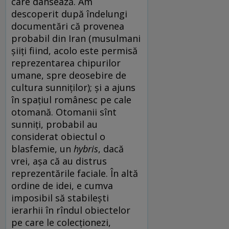
care dansează. Am
descoperit după îndelungi
documentări că provenea
probabil din Iran (musulmani
șiiți fiind, acolo este permisă
reprezentarea chipurilor
umane, spre deosebire de
cultura sunniților); și a ajuns
în spațiul românesc pe cale
otomană. Otomanii sînt
sunniți, probabil au
considerat obiectul o
blasfemie, un
hybris
, dacă
vrei, așa că au distrus
reprezentările faciale. În altă
ordine de idei, e cumva
imposibil să stabilești
ierarhii în rîndul obiectelor
pe care le colecționezi,