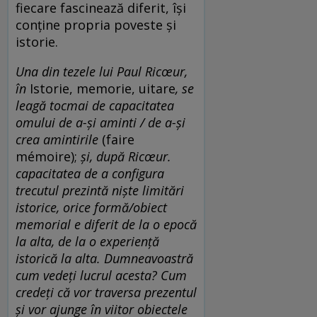
fiecare fascinează diferit, își
conține propria poveste și
istorie.
Una din tezele lui Paul Ricœur,
în
Istorie, memorie, uitare
, se
leagă tocmai de capacitatea
omului de a-și aminti / de a-și
crea amintirile
(faire
mémoire);
și, după Ricœur.
capacitatea de a configura
trecutul prezintă niște limitări
istorice, orice formă/obiect
memorial e diferit de la o epocă
la alta, de la o experiență
istorică la alta. Dumneavoastră
cum vedeți lucrul acesta? Cum
credeți că vor traversa prezentul
și vor ajunge în viitor obiectele