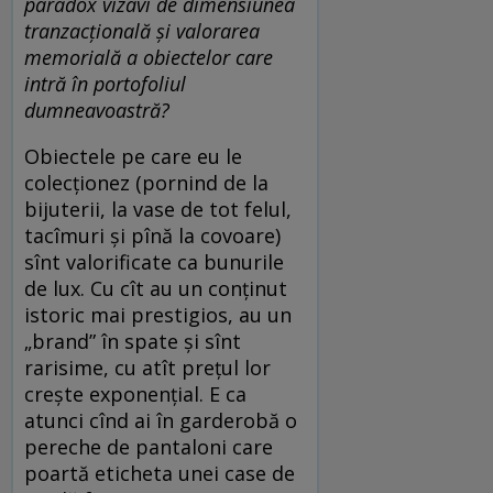
paradox vizavi de dimensiunea
tranzacțională și valorarea
memorială a obiectelor care
intră în portofoliul
dumneavoastră?
Obiectele pe care eu le
colecționez (pornind de la
bijuterii, la vase de tot felul,
tacîmuri și pînă la covoare)
sînt valorificate ca bunurile
de lux. Cu cît au un conținut
istoric mai prestigios, au un
„brand” în spate și sînt
rarisime, cu atît prețul lor
crește exponențial. E ca
atunci cînd ai în garderobă o
pereche de pantaloni care
poartă eticheta unei case de