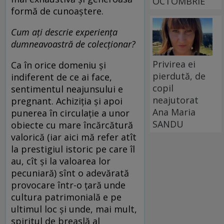
OCTOMBRIE
formă de cunoaștere.
Cum ați descrie experiența
dumneavoastră de colecționar?
Privirea ei
Ca în orice domeniu și
pierdută, de
indiferent de ce ai face,
copil
sentimentul neajunsului e
neajutorat
pregnant. Achiziția și apoi
Ana Maria
punerea în circulație a unor
SANDU
obiecte cu mare încărcătură
valorică (iar aici mă refer atît
la prestigiul istoric pe care îl
au, cît și la valoarea lor
pecuniară) sînt o adevărată
provocare într-o țară unde
cultura patrimonială e pe
ultimul loc și unde, mai mult,
spiritul de breaslă al