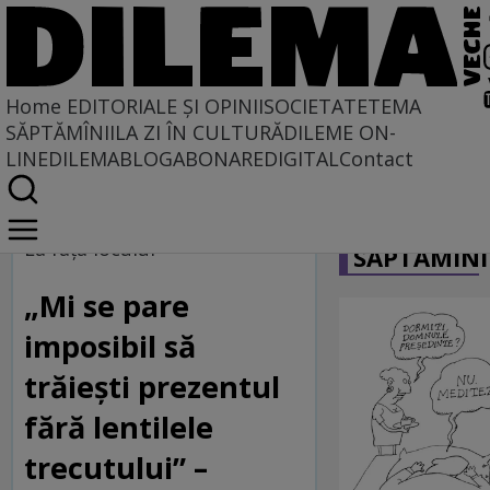
Home
EDITORIALE ȘI OPINII
SOCIETATE
TEMA
SĂPTĂMÎNII
LA ZI ÎN CULTURĂ
DILEME ON-
LINE
DILEMABLOG
ABONARE
DIGITAL
Contact
Home
CARICATU
La fața locului
La fața locului
SĂPTĂMÎNI
„Mi se pare
imposibil să
trăiești prezentul
fără lentilele
trecutului” –