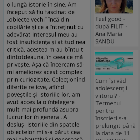
o lungă istorie în sine. Am
început să fiu fascinat de
Feel good -
„obiecte vechi” încă din
după FILIT -
copilărie și ce a întreținut cu
Ana Maria
adevărat interesul meu au
SANDU
fost insuficiența și atitudinea
critică, acestea m-au bîntuit
dintotdeauna, în ceea ce mă
privește. Așa că încercam să-
mi ameliorez acest complex
prin curiozitate. Colecționînd
Cum își văd
diferite relicve, aflînd
adolescenții
poveștile și istoriile lor, am
viitorul? -
avut acces la o înțelegere
Termenul
mult mai profundă asupra
pentru
lucrurilor în general. A
înscrieri s-a
desluși istoriile din spatele
prelungit până
obiectelor mi s-a părut cea
la data de 11
mai exhaustivă și generoasă