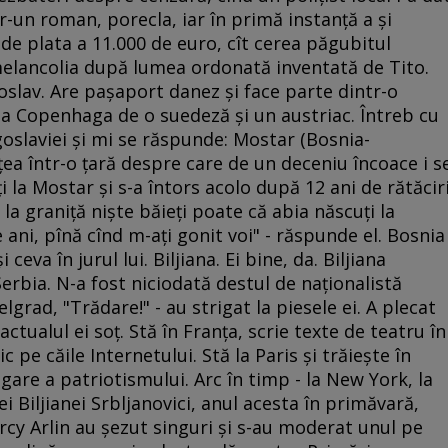
tr-un roman, porecla, iar în primă instanţă a şi
, de plata a 11.000 de euro, cît cerea păgubitul
 melancolia după lumea ordonată inventată de Tito.
slav. Are paşaport danez şi face parte dintr-o
la Copenhaga de o suedeză şi un austriac. Întreb cu
goslaviei şi mi se răspunde: Mostar (Bosnia-
ţea într-o ţară despre care de un deceniu încoace i s
aţi la Mostar şi s-a întors acolo după 12 ani de rătăcir
t la graniţă nişte băieţi poate că abia născuţi la
 ani, pînă cînd m-aţi gonit voi" - răspunde el. Bosnia
ceva în jurul lui. Biljiana. Ei bine, da. Biljiana
Serbia. N-a fost niciodată destul de naţionalistă
elgrad, "Trădare!" - au strigat la piesele ei. A plecat
actualul ei soţ. Stă în Franţa, scrie texte de teatru în
c pe căile Internetului. Stă la Paris şi trăieşte în
are a patriotismului. Arc în timp - la New York, la
Biljianei Srbljanovici, anul acesta în primăvară,
rcy Arlin au şezut singuri şi s-au moderat unul pe