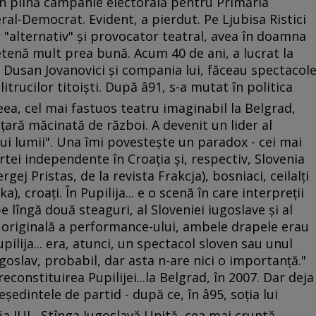
, în plină campanie electorală pentru Primăria
eral-Democrat. Evident, a pierdut. Pe Ljubisa Ristici
r "alternativ" şi provocator teatral, avea în doamna
etenă mult prea bună. Acum 40 de ani, a lucrat la
nul Dusan Jovanovici şi compania lui, făceau spectacol
trucilor titoişti. După â91, s-a mutat în politica
eea, cel mai fastuos teatru imaginabil la Belgrad,
ţară măcinată de război. A devenit un lider al
lui lumii". Una îmi povesteşte un paradox - cei mai
tei independente în Croaţia şi, respectiv, Slovenia
ergej Pristas, de la revista Frakcja), bosniaci, ceilalţi
), croaţi. În Pupilija... e o scenă în care interpreţii
e lîngă două steaguri, al Sloveniei iugoslave şi al
a originală a performance-ului, ambele drapele erau
upilija... era, atunci, un spectacol sloven sau unul
Iugoslav, probabil, dar asta n-are nici o importanţă."
reconstituirea Pupilijei...la Belgrad, în 2007. Dar deja
dintele de partid - după ce, în â95, soţia lui
fia JUL, Stînga Iugoslavă Unită, cea mai cruntă,