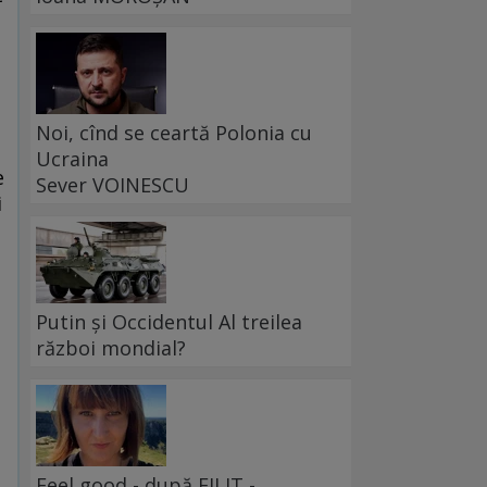
Noi, cînd se ceartă Polonia cu
Ucraina
e
Sever VOINESCU
i
Putin și Occidentul Al treilea
război mondial?
Feel good - după FILIT -