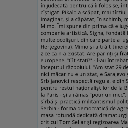
în judecată pentru că îi folosise, în
cîştigat. Pikalo a scăpat, mai tîrziu
imaginar, şi a căpătat, în schimb,
Mimo. Îmi spune din prima că e iugo
companie artistică, Signa, fondată 
multe ocolişuri, din care parte a Iu
Herţegovina). Mimo şi-a trăit tinere
zice că n-a existat. Are părinţi şi fr
europene. "Cît staţi?" - l-au întreba
începutul războiului. "Am stat 29 de
nici măcar nu e un stat, e Sarajevo şi 
Srbljanovici respectă regula, e din 
pentru restul naţionaliştilor de la B
la Paris - şi a rămas "pour un mec", 
sîrbă şi practică militantismul politi
Serbia - forma democratică de agreg
masa rotundă dedicată dramaturgiei 
criticul Tom Sellar şi regizoarea Ma