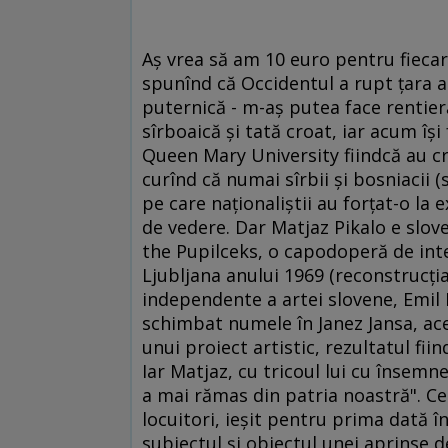
Aş vrea să am 10 euro pentru fiecare
spunînd că Occidentul a rupt ţara a
puternică - m-aş putea face rentie
sîrboaică şi tată croat, iar acum îş
Queen Mary University fiindcă au cre
curînd că numai sîrbii şi bosniacii 
pe care naţionaliştii au forţat-o la
de vedere. Dar Matjaz Pikalo e slove
the Pupilceks, o capodoperă de inte
Ljubljana anului 1969 (reconstrucţia
independente a artei slovene, Emil H
schimbat numele în Janez Jansa, acel
unui proiect artistic, rezultatul fi
Iar Matjaz, cu tricoul lui cu însemnel
a mai rămas din patria noastră". Ce
locuitori, ieşit pentru prima dată î
subiectul şi obiectul unei aprinse d