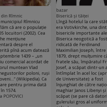
bazar
 din Rîmnic
Biserică şi tăiţei
municipiul Rîmnicu
Lîngă hotelul la care st
flăm că are o populaţie
era Votivkirche, una dint
05 locuitori (2002). Cea
bisericile importante ale
che menţiune
Biserica neogotică a fos
ntară despre el
ridicată de Ferdinand
erită pînă acum datează
Maximilian Joseph, între
eptembrie 1439 – „un
1879, drept mulţumire c
giu comercial acordat de
fratele său, împăratul F
orul muntean Vlad
Josef, a scăpat dintr-un 
negustorilor poloni, ruşi
întîmplat în acel loc (ap
oveni…“ (Wikipedia). Ca
de Universitate): a fost
are pentru prima dată
înjunghiat de către naţio
 în 1574.
maghiar Janos Libenyi şi
ra POPOVICI
scăpat (se pare că dator
gulerului gros al unifor