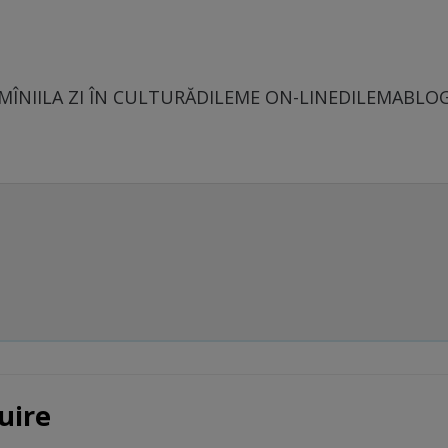
MÎNII
LA ZI ÎN CULTURĂ
DILEME ON-LINE
DILEMABLO
uire