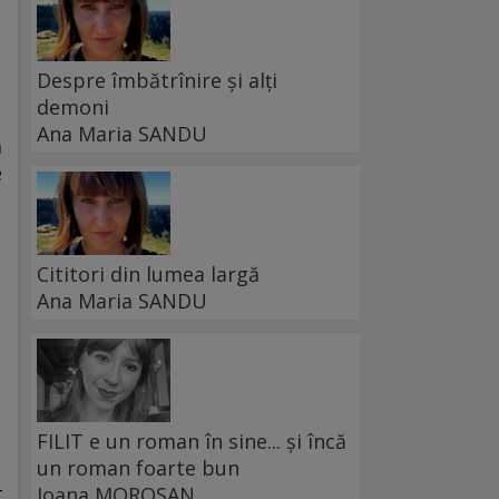
Despre îmbătrînire și alți
demoni
ă
Ana Maria SANDU
a
e
Cititori din lumea largă
Ana Maria SANDU
FILIT e un roman în sine... și încă
un roman foarte bun
t
Ioana MOROȘAN