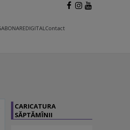
G
ABONARE
DIGITAL
Contact
CARICATURA
SĂPTĂMÎNII