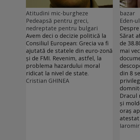
Atitudini mic-burgheze
bazar
Pedeapsă pentru greci,
Eden-ul
nedreptate pentru bulgari
Despre 
Avem deci o decizie politică la
Sărat a
Consiliul European: Grecia va fi
de 38.8
ajutată de statele din euro-zonă
mai ve
şi de FMI. Revenim, astfel, la
docume
problema hazardului moral
descop
ridicat la nivel de state.
din 8 s
Cristian GHINEA
privile
domnit
Dracul 
şi mold
oraş ap
atestat
Iaromi