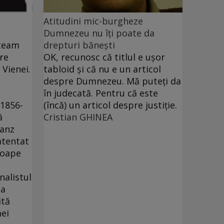
Atitudini mic-burgheze
Dumnezeu nu îţi poate da
ăteam
drepturi băneşti
re
OK, recunosc că titlul e uşor
 Vienei.
tabloid şi că nu e un articol
t
despre Dumnezeu. Mă puteţi da
în judecată. Pentru că este
 1856-
(încă) un articol despre justiţie.
ă
Cristian GHINEA
ranz
atentat
roape
nalistul
 a
ită
mei