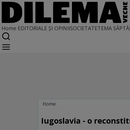
Home
EDITORIALE ȘI OPINII
SOCIETATE
TEMA SĂPTĂ
Home
Locuri comune
Iugoslavia - o reconstit