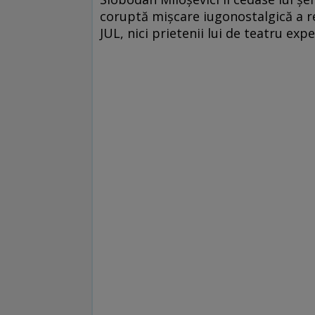
coruptă mişcare iugonostalgică a reg
JUL, nici prietenii lui de teatru ex