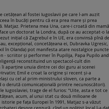
 cetăţean al fostei Iugoslavii pe care l-am auzit
ceea în bucăţi pentru că era prea mare şi prea
ră. Matjaz. Prietena mea Una, care-i croată din mam
i face un doctorat la Londra, după ce au acceptat-o l
zut iniţial că Zagrebul e în UE, era convinsă pînă d
(sau, excepţional, concetăţeana ei, Dubravka Ugresic,
 exil în Olanda) pot manifesta atare nostalgice puncte
n - scriitor şi performer în Pupilija, Papa Pupilo and
ligenţă reconstituind un spectacol-cult din
 îi aparţine unuia dintre cei doi guru ai scenei
rvatin; Emil e croat la origine şi recent şi-a
aşi cu cel al prim-ministrului sloven, ca parte a
ind o derută comunicaţională printre necunoscători).
e Iugoslaviei, trage de el furios: "Uite, asta e tot ce
tăţean, acum, al unui stat cu două milioane de
n istorie pe faţa Europei în 1991, Matjaz s-a văzut
ezbateri despre cenzură, cînd un poliţist local l-a da