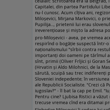
celălalt: scriitoarea era la Belgrad
Capitalei, din partea Partidului Lib
nu-l cunosc. Acum cîţiva ani, regizo
Miloşevici, Mirjana Markovici, o pri
Pupilija..., prietenii lui erau slove
ireverenţioase şi mişto la adresa poli
pro-Miloşevici - avea, pe vremea ac
respirînd o bogăţie suspectă într-o 
naţionalismului "sîrbii contra restu
importanţi doi oameni pe tărîmul ar
sînt, primii (Oliver Frljici şi Goran S
(Hrvatin şi Aldo Milohnici, de la Maska
sărută, scuipă sau trec indiferenţi p
Sloveniei indepedente; în versiune
ale Republicii Socialiste. "Crezi că P
iugoslav?" - îl bat la cap pe Emil. "
Pentru cine? Ljubisa Ristici a văzut 
trecuse vremea cînd era ditamai preşe
Slobodan Miloşevici îi cedase lui şe