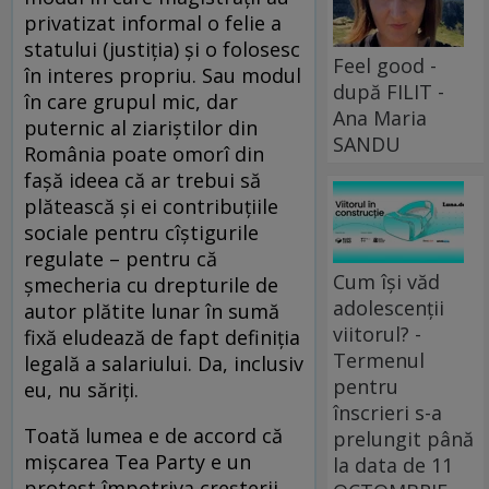
privatizat informal o felie a
statului (justiţia) şi o folosesc
Feel good -
în interes propriu. Sau modul
după FILIT -
în care grupul mic, dar
Ana Maria
puternic al ziariştilor din
SANDU
România poate omorî din
faşă ideea că ar trebui să
plătească şi ei contribuţiile
sociale pentru cîştigurile
regulate – pentru că
Cum își văd
şmecheria cu drepturile de
adolescenții
autor plătite lunar în sumă
viitorul? -
fixă eludează de fapt definiţia
Termenul
legală a salariului. Da, inclusiv
pentru
eu, nu săriţi.
înscrieri s-a
Toată lumea e de accord că
prelungit până
mişcarea Tea Party e un
la data de 11
protest împotriva creşterii