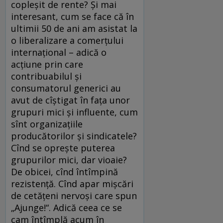
copleşit de rente? Şi mai
interesant, cum se face că în
ultimii 50 de ani am asistat la
o liberalizare a comerţului
internaţional – adică o
acţiune prin care
contribuabilul şi
consumatorul generici au
avut de cîştigat în faţa unor
grupuri mici şi influente, cum
sînt organizaţiile
producătorilor şi sindicatele?
Cînd se opreşte puterea
grupurilor mici, dar vioaie?
De obicei, cînd întîmpină
rezistenţă. Cînd apar mişcări
de cetăţeni nervoşi care spun
„Ajunge!“. Adică ceea ce se
cam întîmplă acum în