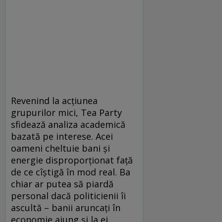
Revenind la acţiunea
grupurilor mici, Tea Party
sfidează analiza academică
bazată pe interese. Acei
oameni cheltuie bani şi
energie disproporţionat faţă
de ce cîştigă în mod real. Ba
chiar ar putea să piardă
personal dacă politicienii îi
ascultă – banii aruncaţi în
economie ajung şi la ei,