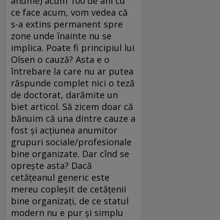
anume) acum 100 de ani cu
ce face acum, vom vedea că
s-a extins permanent spre
zone unde înainte nu se
implica. Poate fi principiul lui
Olsen o cauză? Asta e o
întrebare la care nu ar putea
răspunde complet nici o teză
de doctorat, darămite un
biet articol. Să zicem doar că
bănuim că una dintre cauze a
fost şi acţiunea anumitor
grupuri sociale/profesionale
bine organizate. Dar cînd se
opreşte asta? Dacă
cetăţeanul generic este
mereu copleşit de cetăţenii
bine organizaţi, de ce statul
modern nu e pur şi simplu