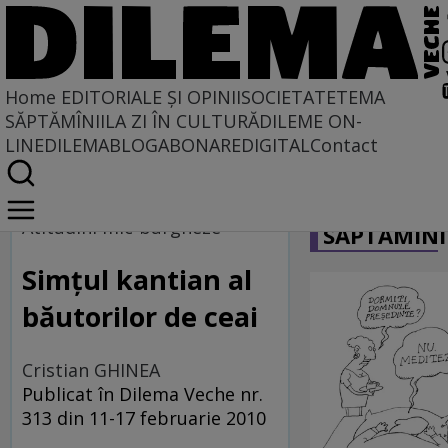
Home
EDITORIALE ȘI OPINII
SOCIETATE
TEMA
SĂPTĂMÎNII
LA ZI ÎN CULTURĂ
DILEME ON-
LINE
DILEMABLOG
ABONARE
DIGITAL
Contact
Home
CARICATU
Locuri comune
Atitudini mic-burgheze
SĂPTĂMÎNI
Simţul kantian al
băutorilor de ceai
Cristian GHINEA
Publicat în Dilema Veche nr.
313 din 11-17 februarie 2010