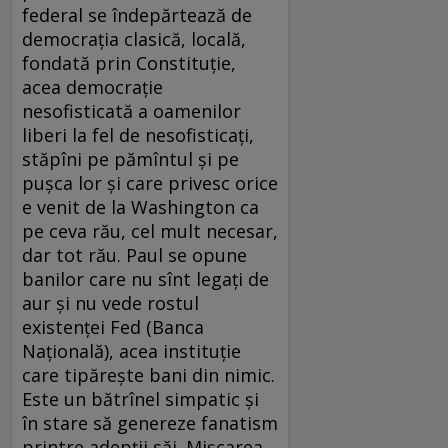
federal se îndepărtează de
democraţia clasică, locală,
fondată prin Constituţie,
acea democraţie
nesofisticată a oamenilor
liberi la fel de nesofisticaţi,
stăpîni pe pămîntul şi pe
puşca lor şi care privesc orice
e venit de la Washington ca
pe ceva rău, cel mult necesar,
dar tot rău. Paul se opune
banilor care nu sînt legaţi de
aur şi nu vede rostul
existenţei Fed (Banca
Naţională), acea instituţie
care tipăreşte bani din nimic.
Este un bătrînel simpatic şi
în stare să genereze fanatism
printre adepţii săi. Mişcarea