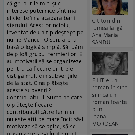
că grupurile mici şi cu
interese puternice sînt mai
eficiente în a acapara banii
Cititori din
statului. Acest principiu,
lumea largă
inventat de un tip deştept pe
Ana Maria
nume Mancur Olson, are la
SANDU
bază o logică simplă. Să luăm
de pildă grupul fermierilor. Ei
au motivaţii să se organizeze
pentru că fiecare dintre ei
cîştigă mult din subvenţiile
FILIT e un
de la stat. Cine plăteşte
roman în sine...
aceste subvenţii?
și încă un
Contribuabilul. Suma pe care
roman foarte
o plăteşte fiecare
bun
contribuabil către fermieri
Ioana
nu este atît de mare încît să-l
MOROȘAN
motiveze să se agite, să se
organizeze şi să lupte pentru