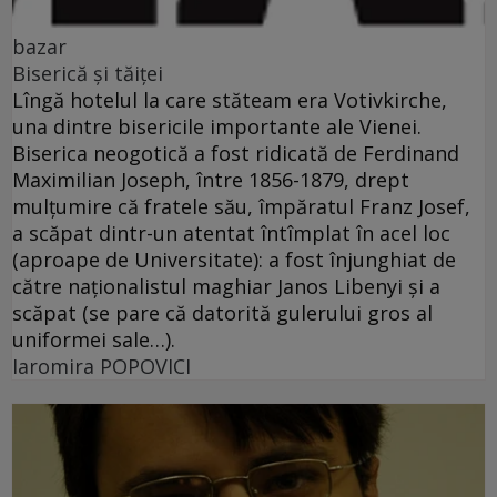
bazar
Biserică şi tăiţei
Lîngă hotelul la care stăteam era Votivkirche,
una dintre bisericile importante ale Vienei.
Biserica neogotică a fost ridicată de Ferdinand
Maximilian Joseph, între 1856-1879, drept
mulţumire că fratele său, împăratul Franz Josef,
a scăpat dintr-un atentat întîmplat în acel loc
(aproape de Universitate): a fost înjunghiat de
către naţionalistul maghiar Janos Libenyi şi a
scăpat (se pare că datorită gulerului gros al
uniformei sale…).
Iaromira POPOVICI