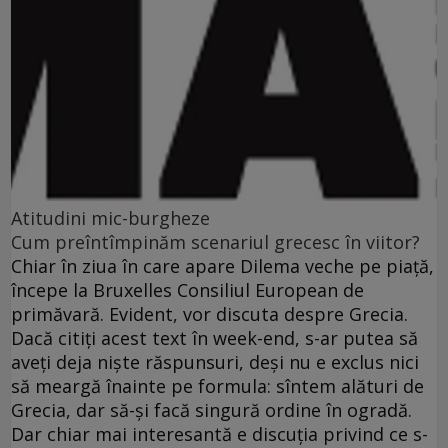
Atitudini mic-burgheze
Cum preîntîmpinăm scenariul grecesc în viitor?
Chiar în ziua în care apare Dilema veche pe piaţă,
începe la Bruxelles Consiliul European de
primăvară. Evident, vor discuta despre Grecia.
Dacă citiţi acest text în week-end, s-ar putea să
aveţi deja nişte răspunsuri, deşi nu e exclus nici
să meargă înainte pe formula: sîntem alături de
Grecia, dar să-şi facă singură ordine în ogradă.
Dar chiar mai interesantă e discuţia privind ce s-