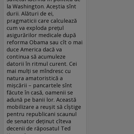
la Washington. Aceştia sînt
durii. Alături de ei,
pragmaticii care calculează
cum va exploda preţul
asigurărilor medicale după
reforma Obama sau cît o mai
duce America dacă va
continua să acumuleze
datorii în ritmul curent. Cei
mai mulţi se mîndresc cu
natura amatoristică a
mişcării – pancartele sînt
făcute în casă, oamenii se
adună pe banii lor. Această
mobilizare a reuşit să cîştige
pentru republicani scaunul
de senator deţinut cîteva
decenii de răposatul Ted