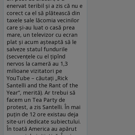
enervat teribil şi a zis că nu e
corect ca el să plătească din
taxele sale lăcomia vecinilor
care şi-au luat o casă prea
mare, un televizor cu ecran
plat şi acum aşteaptă să le
salveze statul fundurile
(secvenţele cu el ţipînd
nervos la cameră au 1,3
milioane vizitatori pe
YouTube – căutaţi „Rick
Santelli and the Rant of the
Year“, merită). Ar trebui să
facem un Tea Party de
protest, a zis Santelli. În mai
puţin de 12 ore existau deja
site-uri dedicate subiectului.
În toată America au apărut