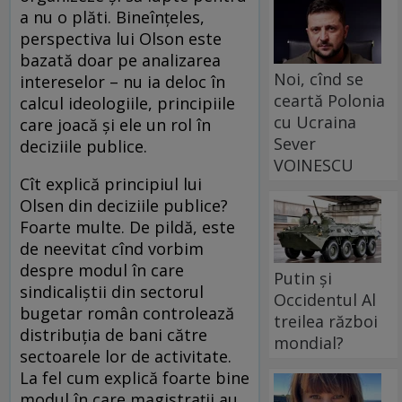
a nu o plăti. Bineînţeles,
perspectiva lui Olson este
bazată doar pe analizarea
Noi, cînd se
intereselor – nu ia deloc în
ceartă Polonia
calcul ideologiile, principiile
cu Ucraina
care joacă şi ele un rol în
Sever
deciziile publice.
VOINESCU
Cît explică principiul lui
Olsen din deciziile publice?
Foarte multe. De pildă, este
de neevitat cînd vorbim
despre modul în care
Putin și
sindicaliştii din sectorul
Occidentul Al
bugetar român controlează
treilea război
distribuţia de bani către
mondial?
sectoarele lor de activitate.
La fel cum explică foarte bine
modul în care magistraţii au