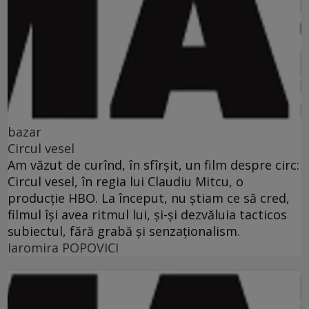
bazar
Circul vesel
Am văzut de curînd, în sfîrşit, un film despre circ:
Circul vesel, în regia lui Claudiu Mitcu, o
producţie HBO. La început, nu ştiam ce să cred,
filmul îşi avea ritmul lui, şi-şi dezvăluia tacticos
subiectul, fără grabă şi senzaţionalism.
Iaromira POPOVICI