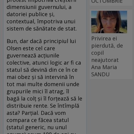
OCTOMBRIE
dimensiunii guvernului, a
datoriei publice şi,
contextual, împotriva unui
sistem de sănătate de stat.
Privirea ei
Bun, dar dacă principiul lui
pierdută, de
Olsen este cel care
copil
guvernează acţiunile
neajutorat
colective, atunci logic ar fi ca
Ana Maria
statul să devină din ce în ce
SANDU
mai obez şi să intervină în
tot mai multe domenii unde
grupurile mici îl atrag, îl
bagă la colţ şi îl forţează să le
distribuie rente. Se întîmplă
asta? Parţial. Dacă vom
compara ce făcea statul
(statul generic, nu unul