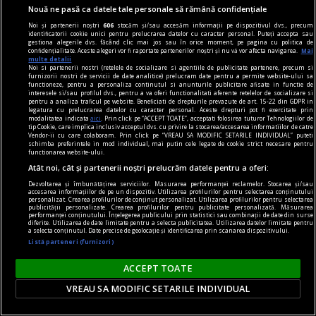
mare, de aiurea, e… altfel. Ajunsă, din nou, după
Nouă ne pasă ca datele tale personale să rămână confidențiale
oarece timp, la Viena, am avut un soi de şoc
Noi și partenerii noștri
606
stocăm și/sau accesăm informații pe dispozitivul dvs., precum
identificatorii cookie unici pentru prelucrarea datelor cu caracter personal. Puteți accepta sau
cultural. Deşi am tot călătorit, mai ales prin
gestiona alegerile dvs. făcând clic mai jos sau în orice moment, pe pagina cu politica de
confidențialitate. Aceste alegeri vor fi raportate partenerilor noștri și nu vă vor afecta navigarea.
Mai
Europa, anumite ritualuri cotidiene de aiurea
multe detalii
Noi si partenerii nostri (retelele de socializare si agentiile de publicitate partenere, precum si
continuă să mă mire: de pildă, cele legate de
furnizorii nostri de servicii de date analitice) prelucram date pentru a permite website-ului sa
functioneze, pentru a personaliza continutul si anunturile publicitare afisate in functie de
trafic.
interesele si/sau profilul dvs., pentru a va oferi functionalitati aferente retelelor de socializare si
pentru a analiza traficul pe website. Beneficiati de drepturile prevazute de art. 15-22 din GDPR in
Iaromira POPOVICI
legatura cu prelucrarea datelor cu caracter personal. Aceste drepturi pot fi exercitate prin
modalitatea indicata
aici
. Prin click pe “ACCEPT TOATE”, acceptati folosirea tuturor Tehnologiilor de
tip Cookie, care implica inclusiv acceptul dvs. cu privire la stocarea/accesarea informatiilor de catre
Vendor-ii cu care colaboram. Prin click pe “VREAU SA MODIFIC SETARILE INDIVIDUAL” puteti
schimba preferintele in mod individual, mai putin cele legate de cookie strict necesare pentru
functionarea website-ului.
Atât noi, cât și partenerii noștri prelucrăm datele pentru a oferi:
Dezvoltarea și îmbunătățirea serviciilor. Măsurarea performanței reclamelor. Stocarea și/sau
accesarea informațiilor de pe un dispozitiv. Utilizarea profilurilor pentru selectarea conținutului
personalizat. Crearea profilurilor de conținut personalizat. Utilizarea profilurilor pentru selectarea
publicității personalizate. Crearea profilurilor pentru publicitate personalizată. Măsurarea
performanței conținutului. Înțelegerea publicului prin statistici sau combinații de date din surse
diferite. Utilizarea de date limitate pentru a selecta publicitatea. Utilizarea datelor limitate pentru
a selecta conținutul. Date precise de geolocație și identificarea prin scanarea dispozitivului.
Listă parteneri (furnizori)
ACCEPT TOATE
VREAU SA MODIFIC SETARILE INDIVIDUAL