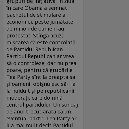
grupuri de iniţiativă. În ziua
în care Obama a semnat
pachetul de stimulare a
economiei, peste jumătate
de milion de oameni au
protestat. Stînga acuză
mişcarea că este controlată
de Partidul Republican.
Partidul Republican ar vrea
să o controleze, dar nu prea
poate, pentru că grupările
Tea Party sînt la dreapta sa
şi oamenii obişnuiesc să-i ia
la huiduit şi pe republicanii
moderaţi, care domină
centrul partidului. Un sondaj
de anul trecut arăta că un
eventual partid Tea Party ar
lua mai mult decît Partidul