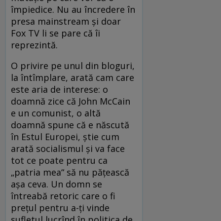
împiedice. Nu au încredere în
presa mainstream şi doar
Fox TV li se pare că îi
reprezintă.
O privire pe unul din bloguri,
la întîmplare, arată cam care
este aria de interese: o
doamnă zice că John McCain
e un comunist, o altă
doamnă spune că e născută
în Estul Europei, ştie cum
arată socialismul şi va face
tot ce poate pentru ca
„patria mea“ să nu păţească
aşa ceva. Un domn se
întreabă retoric care o fi
preţul pentru a-ţi vinde
sufletul lucrînd în politica de