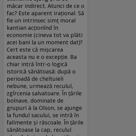
măcar indirect. Atunci de ce o
fac? Este aparent iraţional. Să
fie un intrinsec simţ moral
kantian acţionînd în
economie (cineva tot va plăti
acei bani la un moment dat)?
Cert este că mişcarea
aceasta nu e o excepţie. Ba
chiar intră într-o logică
istorică sănătoasă: după o
perioadă de cheltuieli
nebune, urmează reculul,
zgîrcenia salvatoare. În ţările
bolnave, dominate de
grupuri à la Olson, se ajunge
la fundul sacului, se intră în
falimente şi răscoale. În ţările
sănătoase la cap, reculul