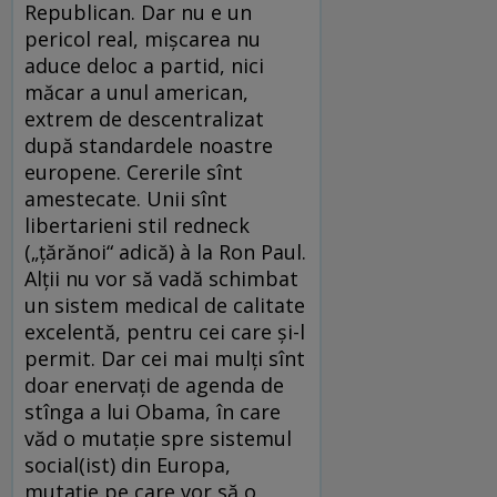
Republican. Dar nu e un
pericol real, mişcarea nu
aduce deloc a partid, nici
măcar a unul american,
extrem de descentralizat
după standardele noastre
europene. Cererile sînt
amestecate. Unii sînt
libertarieni stil redneck
(„ţărănoi“ adică) à la Ron Paul.
Alţii nu vor să vadă schimbat
un sistem medical de calitate
excelentă, pentru cei care şi-l
permit. Dar cei mai mulţi sînt
doar enervaţi de agenda de
stînga a lui Obama, în care
văd o mutaţie spre sistemul
social(ist) din Europa,
mutaţie pe care vor să o