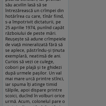
său acvilin lasă să se
întrezărească un crîmpei din
hotărîrea cu care, tînăr fiind,
s-a împotrivit dictaturii, pe
25 aprilie 1974, punînd capăt
războiului de peste mări.
Reușește să adune crîmpeiele
de viață mineralizată fără să
se aplece, păstrîndu-și ținuta
exemplară, neatinsă de ani.
Curios să vezi ce culege,
cobori pe plajă și te ghidezi
după urmele pașilor. Un val
mai mare urcă printre stînci,
iar spuma îți atinge timid
tălpile, apoi dispare printre
scoici, ducînd în volburi orice
urmă. Acum, colonelul pare o