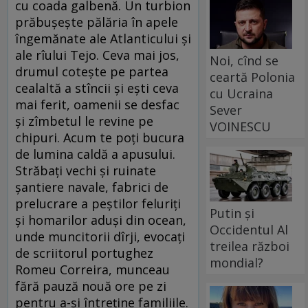
cu coada galbenă. Un turbion
prăbușește pălăria în apele
îngemănate ale Atlanticului și
ale rîului Tejo. Ceva mai jos,
Noi, cînd se
drumul cotește pe partea
ceartă Polonia
cealaltă a stîncii și ești ceva
cu Ucraina
mai ferit, oamenii se desfac
Sever
și zîmbetul le revine pe
VOINESCU
chipuri. Acum te poți bucura
de lumina caldă a apusului.
Străbați vechi și ruinate
șantiere navale, fabrici de
prelucrare a peștilor feluriți
Putin și
și homarilor aduși din ocean,
Occidentul Al
unde muncitorii dîrji, evocați
treilea război
de scriitorul portughez
mondial?
Romeu Correira, munceau
fără pauză nouă ore pe zi
pentru a-și întreține familiile.