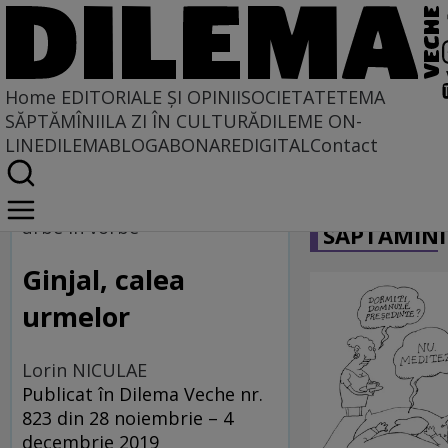
Home
EDITORIALE ȘI OPINII
SOCIETATE
TEMA
SĂPTĂMÎNII
LA ZI ÎN CULTURĂ
DILEME ON-
LINE
DILEMABLOG
ABONARE
DIGITAL
Contact
Home
CARICATU
La fața locului
urbe în vorbe
SĂPTĂMÎNI
Ginjal, calea
urmelor
Lorin NICULAE
Publicat în Dilema Veche nr.
823 din 28 noiembrie – 4
decembrie 2019