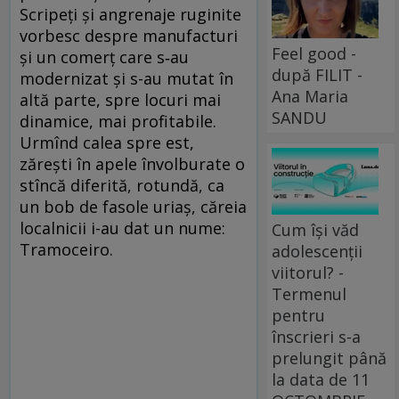
Scripeți și angrenaje ruginite
vorbesc despre manufacturi
Feel good -
și un comerț care s‑au
după FILIT -
modernizat și s-au mutat în
Ana Maria
altă parte, spre locuri mai
SANDU
dinamice, mai profitabile.
Urmînd calea spre est,
zărești în apele învolburate o
stîncă diferită, rotundă, ca
un bob de fasole uriaș, căreia
localnicii i-au dat un nume:
Cum își văd
Tramoceiro.
adolescenții
viitorul? -
Termenul
pentru
înscrieri s-a
prelungit până
la data de 11