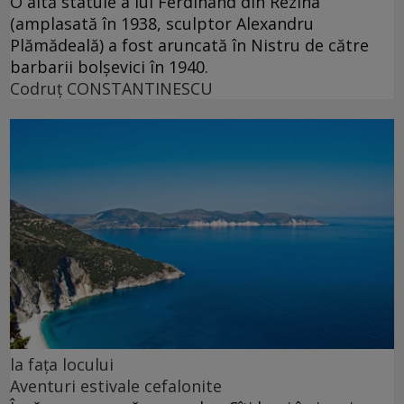
O altă statuie a lui Ferdinand din Rezina
(amplasată în 1938, sculptor Alexandru
Plămădeală) a fost aruncată în Nistru de către
barbarii bolșevici în 1940.
Codruţ CONSTANTINESCU
la fața locului
Aventuri estivale cefalonite