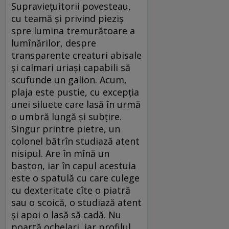
Supraviețuitorii povesteau,
cu teamă și privind pieziș
spre lumina tremurătoare a
lumînărilor, despre
transparente creaturi abisale
și calmari uriași capabili să
scufunde un galion. Acum,
plaja este pustie, cu excepția
unei siluete care lasă în urmă
o umbră lungă și subțire.
Singur printre pietre, un
colonel bătrîn studiază atent
nisipul. Are în mînă un
baston, iar în capul acestuia
este o spatulă cu care culege
cu dexteritate cîte o piatră
sau o scoică, o studiază atent
și apoi o lasă să cadă. Nu
poartă ochelari, iar profilul