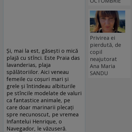
OCTOMBRIE
Privirea ei
pierdută, de
Și, mai la est, găsești o mică
copil
plajă cu stînci. Este Praia das
neajutorat
lavanderias, plaja
Ana Maria
spălătoriilor. Aici veneau
SANDU
femeile cu coșuri mari și
grele și întindeau albiturile
pe stîncile modelate de valuri
ca fantastice animale, pe
care doar marinarii plecați
spre necunoscut, pe vremea
Infantelui Henrique, o
Navegador, le văzuseră.