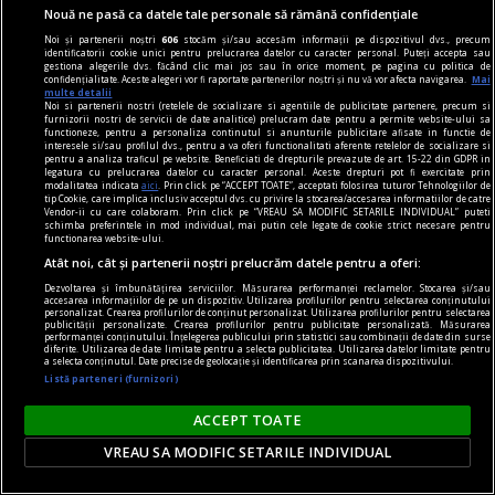
Nouă ne pasă ca datele tale personale să rămână confidențiale
Noi și partenerii noștri
606
stocăm și/sau accesăm informații pe dispozitivul dvs., precum
identificatorii cookie unici pentru prelucrarea datelor cu caracter personal. Puteți accepta sau
gestiona alegerile dvs. făcând clic mai jos sau în orice moment, pe pagina cu politica de
confidențialitate. Aceste alegeri vor fi raportate partenerilor noștri și nu vă vor afecta navigarea.
Mai
multe detalii
Noi si partenerii nostri (retelele de socializare si agentiile de publicitate partenere, precum si
furnizorii nostri de servicii de date analitice) prelucram date pentru a permite website-ului sa
la fața locului
functioneze, pentru a personaliza continutul si anunturile publicitare afisate in functie de
interesele si/sau profilul dvs., pentru a va oferi functionalitati aferente retelelor de socializare si
Atena, așa cum am descoperit-o eu
pentru a analiza traficul pe website. Beneficiati de drepturile prevazute de art. 15-22 din GDPR in
legatura cu prelucrarea datelor cu caracter personal. Aceste drepturi pot fi exercitate prin
„Cîtă vreme avem ce povesti, nu ieșim la pensie”.
modalitatea indicata
aici
. Prin click pe “ACCEPT TOATE”, acceptati folosirea tuturor Tehnologiilor de
tip Cookie, care implica inclusiv acceptul dvs. cu privire la stocarea/accesarea informatiilor de catre
Codruţ CONSTANTINESCU
Vendor-ii cu care colaboram. Prin click pe “VREAU SA MODIFIC SETARILE INDIVIDUAL” puteti
schimba preferintele in mod individual, mai putin cele legate de cookie strict necesare pentru
functionarea website-ului.
Atât noi, cât și partenerii noștri prelucrăm datele pentru a oferi:
Dezvoltarea și îmbunătățirea serviciilor. Măsurarea performanței reclamelor. Stocarea și/sau
accesarea informațiilor de pe un dispozitiv. Utilizarea profilurilor pentru selectarea conținutului
personalizat. Crearea profilurilor de conținut personalizat. Utilizarea profilurilor pentru selectarea
publicității personalizate. Crearea profilurilor pentru publicitate personalizată. Măsurarea
performanței conținutului. Înțelegerea publicului prin statistici sau combinații de date din surse
diferite. Utilizarea de date limitate pentru a selecta publicitatea. Utilizarea datelor limitate pentru
a selecta conținutul. Date precise de geolocație și identificarea prin scanarea dispozitivului.
Listă parteneri (furnizori)
ACCEPT TOATE
VREAU SA MODIFIC SETARILE INDIVIDUAL