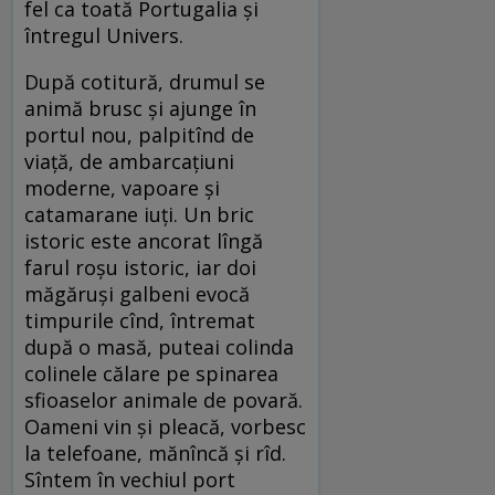
fel ca toată Portugalia și
întregul Univers.
După cotitură, drumul se
animă brusc și ajunge în
portul nou, palpitînd de
viață, de ambarcațiuni
moderne, vapoare și
catamarane iuți. Un bric
istoric este ancorat lîngă
farul roșu istoric, iar doi
măgăruși galbeni evocă
timpurile cînd, întremat
după o masă, puteai colinda
colinele călare pe spinarea
sfioaselor animale de povară.
Oameni vin și pleacă, vorbesc
la telefoane, mănîncă și rîd.
Sîntem în vechiul port