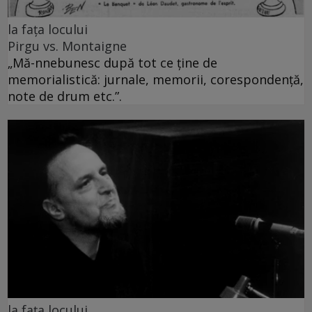
la fața locului
Pirgu vs. Montaigne
„Mă-nnebunesc după tot ce ţine de
memorialistică: jurnale, memorii, corespondenţă,
note de drum etc.”.
la fața locului