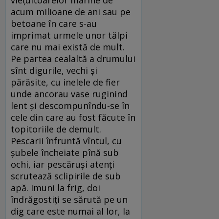
viețuitoarelor marine de
acum milioane de ani sau pe
betoane în care s-au
imprimat urmele unor tălpi
care nu mai există de mult.
Pe partea cealaltă a drumului
sînt digurile, vechi și
părăsite, cu inelele de fier
unde ancorau vase ruginind
lent și descompunîndu-se în
cele din care au fost făcute în
topitoriile de demult.
Pescarii înfruntă vîntul, cu
șubele încheiate pînă sub
ochi, iar pescăruși atenți
scrutează sclipirile de sub
apă. Imuni la frig, doi
îndrăgostiți se sărută pe un
dig care este numai al lor, la