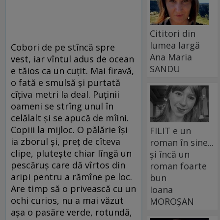
Cititori din
lumea largă
Cobori de pe stîncă spre
Ana Maria
vest, iar vîntul adus de ocean
SANDU
e tăios ca un cuțit. Mai firavă,
o fată e smulsă și purtată
cîțiva metri la deal. Puținii
oameni se strîng unul în
celălalt și se apucă de mîini.
Copiii la mijloc. O pălărie își
FILIT e un
ia zborul și, preț de cîteva
roman în sine...
clipe, plutește chiar lîngă un
și încă un
pescăruș care dă vîrtos din
roman foarte
aripi pentru a rămîne pe loc.
bun
Are timp să o privească cu un
Ioana
ochi curios, nu a mai văzut
MOROȘAN
așa o pasăre verde, rotundă,