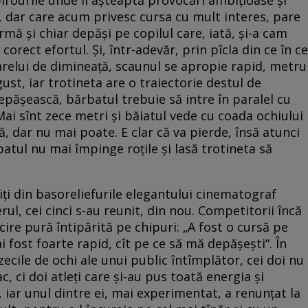
, dar care acum privesc cursa cu mult interes, pare
rmă și chiar depăși pe copilul care, iată, și-a cam
corect efortul. Și, într-adevăr, prin pîcla din ce în ce
arelui de dimineață, scaunul se apropie rapid, metru
st, iar trotineta are o traiectorie destul de
epășească, bărbatul trebuie să intre în paralel cu
 Mai sînt zece metri și băiatul vede cu coada ochiului
ă, dar nu mai poate. E clar că va pierde, însă atunci
atul nu mai împinge roțile și lasă trotineta să
uiți din basoreliefurile elegantului cinematograf
rul, cei cinci s-au reunit, din nou. Competitorii încă
cire pură întipărită pe chipuri: „A fost o cursă pe
ai fost foarte rapid, cît pe ce să mă depășești“. În
zecile de ochi ale unui public întîmplător, cei doi nu
c, ci doi atleți care și-au pus toată energia și
 iar unul dintre ei, mai experimentat, a renunțat la