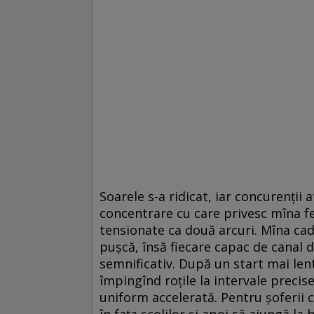
Soarele s-a ridicat, iar concurenții a
concentrare cu care privesc mîna fet
tensionate ca două arcuri. Mîna cade
pușcă, însă fiecare capac de canal de
semnificativ. După un start mai len
împingînd roțile la intervale precis
uniform accelerată. Pentru șoferii ca
în fața școlilor și apoi să ajungă la