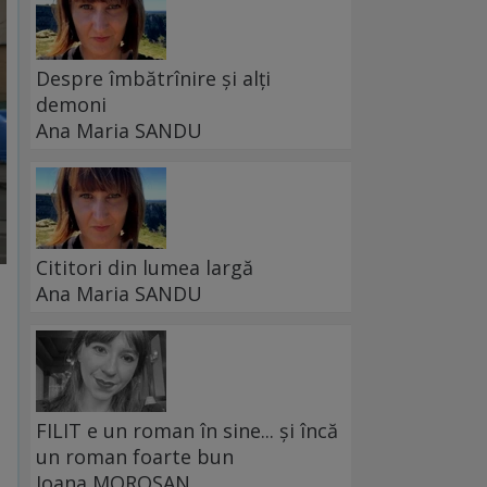
Despre îmbătrînire și alți
demoni
Ana Maria SANDU
Cititori din lumea largă
Ana Maria SANDU
FILIT e un roman în sine... și încă
un roman foarte bun
Ioana MOROȘAN