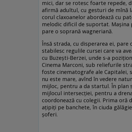
mici, dar se rotesc foarte repede, d
afirmă adultul, cu gesturi de mînă l
corul claxoanelor abordează cu pat
melodic dificil de suportat. Mașina p
pare o soprană wagneriană.
Însă strada, cu disperarea ei, pare
stabilesc regulile cursei care va ave
cu Buzești-Berzei, unde s-a poziționa
Cinema Marconi, sub reliefurile stra
foste cinematografe ale Capitalei, s
nu este mare, avînd în vedere natura
mijloc, pentru a da startul. În plan
mijlocul intersecției, pentru a drena
coordonează cu colegii. Prima oră d
ațipiți pe banchete, în ciuda gălăgi
șoferi.