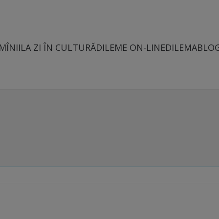
MÎNII
LA ZI ÎN CULTURĂ
DILEME ON-LINE
DILEMABLO