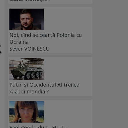
Noi, cînd se ceartă Polonia cu
Ucraina
ă
Sever VOINESCU
e
e
,
Putin și Occidentul Al treilea
război mondial?
Feel good - după FILIT -