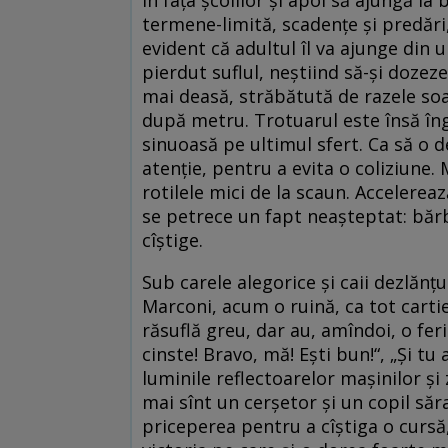
termene-limită, scadențe și predări
evident că adultul îl va ajunge din u
pierdut suflul, neștiind să-și dozeze 
mai deasă, străbătută de razele so
după metru. Trotuarul este însă îngu
sinuoasă pe ultimul sfert. Ca să o d
atenție, pentru a evita o coliziune.
rotilele mici de la scaun. Accelereaz
se petrece un fapt neașteptat: bărb
cîștige.
Sub carele alegorice și caii dezlănț
Marconi, acum o ruină, ca tot cartie
răsuflă greu, dar au, amîndoi, o feri
cinste! Bravo, mă! Ești bun!“, „Și tu 
luminile reflectoarelor mașinilor și 
mai sînt un cerșetor și un copil săra
priceperea pentru a cîștiga o cursă,