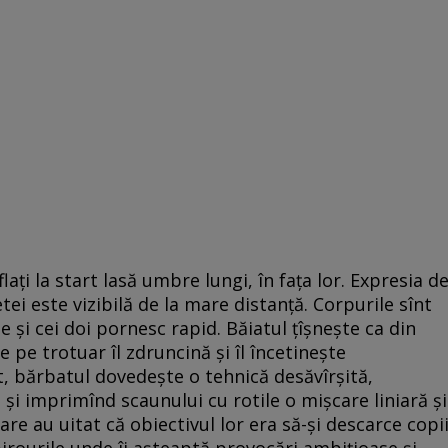
flați la start lasă umbre lungi, în fața lor. Expresia d
ei este vizibilă de la mare distanță. Corpurile sînt
 și cei doi pornesc rapid. Băiatul țîșnește ca din
 pe trotuar îl zdruncină și îl încetinește
t, bărbatul dovedește o tehnică desăvîrșită,
e și imprimînd scaunului cu rotile o mișcare liniară și
re au uitat că obiectivul lor era să-și descarce copii
 birourile unde îi așteaptă provocări ambițioase și