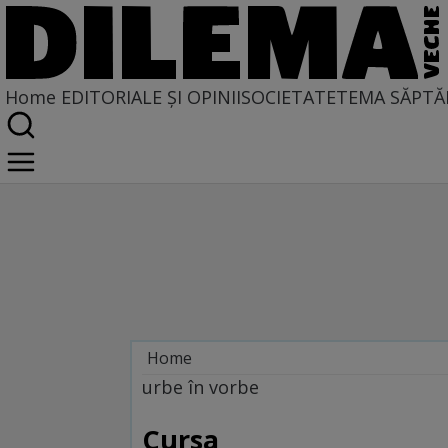
Home
EDITORIALE ȘI OPINII
SOCIETATE
TEMA SĂPTĂ
Home
La fața locului
urbe în vorbe
Cursa