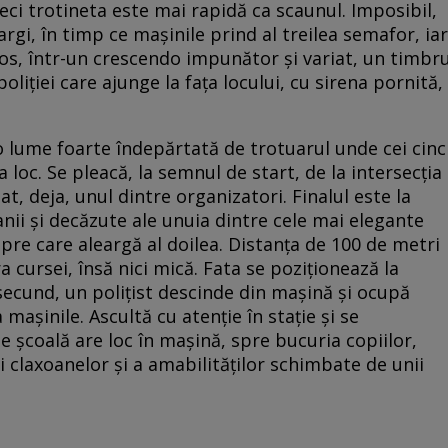
eci trotineta este mai rapidă ca scaunul. Imposibil,
argi, în timp ce mașinile prind al treilea semafor, iar
os, într-un crescendo impunător și variat, un timbr
oliției care ajunge la fața locului, cu sirena pornită,
 o lume foarte îndepărtată de trotuarul unde cei cinc
a loc. Se pleacă, la semnul de start, de la intersecția
t, deja, unul dintre organizatori. Finalul este la
nii și decăzute ale unuia dintre cele mai elegante
pre care aleargă al doilea. Distanța de 100 de metri
 cursei, însă nici mică. Fata se poziționează la
 secund, un polițist descinde din mașină și ocupă
 mașinile. Ascultă cu atenție în stație și se
e școală are loc în mașină, spre bucuria copiilor,
ei claxoanelor și a amabilităților schimbate de unii