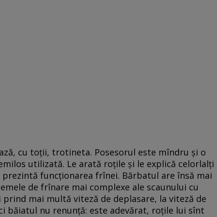
iază, cu toții, trotineta. Posesorul este mîndru și o
milos utilizată. Le arată roțile și le explică celorlalți
 prezintă funcționarea frînei. Bărbatul are însă mai
stemele de frînare mai complexe ale scaunului cu
i prind mai multă viteză de deplasare, la viteză de
ci băiatul nu renunță: este adevărat, roțile lui sînt