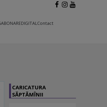
G
ABONARE
DIGITAL
Contact
CARICATURA
SĂPTĂMÎNII