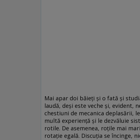
Mai apar doi băieți și o fată și stud
laudă, deși este veche și, evident, ne
chestiuni de mecanica deplasării, le
multă experiență și le dezvăluie si
rotile. De asemenea, roțile mai mar
rotație egală. Discuția se încinge, ni