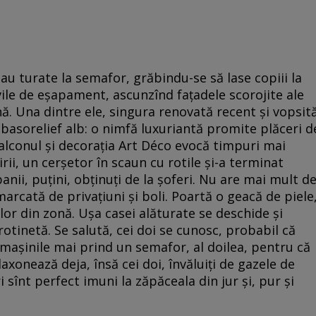
tau turate la semafor, grăbindu-se să lase copiii la
evile de eșapament, ascunzînd fațadele scorojite ale
nă. Una dintre ele, singura renovată recent și vopsit
n basorelief alb: o nimfă luxuriantă promite plăceri d
balconul și decorația Art Déco evocă timpuri mai
rii, un cerşetor în scaun cu rotile şi-a terminat
nii, puţini, obţinuţi de la şoferi. Nu are mai mult d
 marcată de privaţiuni şi boli. Poartă o geacă de piele
ilor din zonă. Uşa casei alăturate se deschide şi
rotinetă. Se salută, cei doi se cunosc, probabil că
 maşinile mai prind un semafor, al doilea, pentru că
laxonează deja, însă cei doi, învăluiţi de gazele de
sînt perfect imuni la zăpăceala din jur şi, pur şi