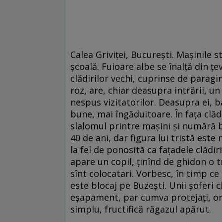
Calea Griviței, București. Mașinile s
școală. Fuioare albe se înalță din ț
clădirilor vechi, cuprinse de paragi
roz, are, chiar deasupra intrării, u
nespus vizitatorilor. Deasupra ei, 
bune, mai îngăduitoare. În faţa clădi
slalomul printre maşini şi numără ba
40 de ani, dar figura lui tristă este
la fel de ponosită ca faţadele clădir
apare un copil, ţinînd de ghidon o t
sînt colocatari. Vorbesc, în timp ce
este blocaj pe Buzeşti. Unii şoferi c
eşapament, par cumva protejaţi, ori 
simplu, fructifică răgazul apărut.