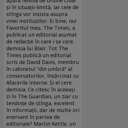
apăra nevoia de ordine chiar
şi în situaţii-limită, iar cele de
stînga vor insista asupra
vinei instituţiilor. Ei bine, nu!
Favoritul meu, The Times, a
publicat un editorial asumat
de redacţie în care i se cere
demisia lui Blair. Tot The
Times publică un editorial
scris de David Davis, membru
în cabinetul "din umbră" al
conservatorilor, însărcinat cu
Afacerile interne. Şi el cere
demisia. Ce citesc în aceeaşi
zi în The Guardian, un ziar cu
tendinţe de stînga, excelent
în informaţii, dar de multe ori
enervant în partea de
editoriale? Martin Kettle, un