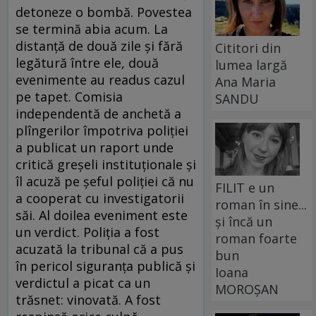
detoneze o bombă. Povestea
se termină abia acum. La
distanţă de două zile şi fără
Cititori din
legătură între ele, două
lumea largă
evenimente au readus cazul
Ana Maria
pe tapet. Comisia
SANDU
independentă de anchetă a
plîngerilor împotriva poliţiei
a publicat un raport unde
critică greşeli instituţionale şi
îl acuză pe şeful poliţiei că nu
FILIT e un
a cooperat cu investigatorii
roman în sine...
săi. Al doilea eveniment este
și încă un
un verdict. Poliţia a fost
roman foarte
acuzată la tribunal că a pus
bun
în pericol siguranţa publică şi
Ioana
verdictul a picat ca un
MOROȘAN
trăsnet: vinovată. A fost