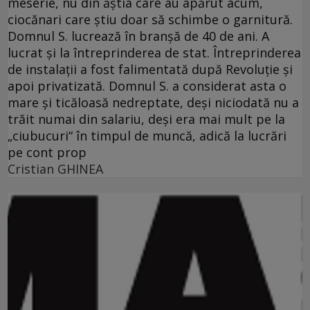
meserie, nu din ăştia care au apărut acum,
ciocănari care ştiu doar să schimbe o garnitură.
Domnul S. lucrează în branşă de 40 de ani. A
lucrat şi la întreprinderea de stat. Întreprinderea
de instalaţii a fost falimentată după Revoluţie şi
apoi privatizată. Domnul S. a considerat asta o
mare şi ticăloasă nedreptate, deşi niciodată nu a
trăit numai din salariu, deşi era mai mult pe la
„ciubucuri“ în timpul de muncă, adică la lucrări
pe cont prop
Cristian GHINEA