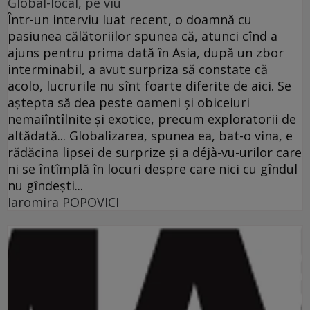
Global-local, pe viu
Într-un interviu luat recent, o doamnă cu
pasiunea călătoriilor spunea că, atunci cînd a
ajuns pentru prima dată în Asia, după un zbor
interminabil, a avut surpriza să constate că
acolo, lucrurile nu sînt foarte diferite de aici. Se
aştepta să dea peste oameni şi obiceiuri
nemaiîntîlnite şi exotice, precum exploratorii de
altădată... Globalizarea, spunea ea, bat-o vina, e
rădăcina lipsei de surprize şi a déjà-vu-urilor care
ni se întîmplă în locuri despre care nici cu gîndul
nu gîndeşti...
Iaromira POPOVICI