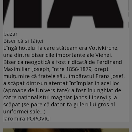
bazar
Biserică şi tăiţei
Lîngă hotelul la care stăteam era Votivkirche,
una dintre bisericile importante ale Vienei.
Biserica neogotică a fost ridicată de Ferdinand
Maximilian Joseph, între 1856-1879, drept
mulţumire că fratele său, împăratul Franz Josef,
a scăpat dintr-un atentat întîmplat în acel loc
(aproape de Universitate): a fost înjunghiat de
către naţionalistul maghiar Janos Libenyi şi a
scăpat (se pare că datorită gulerului gros al
uniformei sale…).
Iaromira POPOVICI