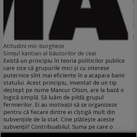
Atitudini mic-burgheze
Simţul kantian al băutorilor de ceai
Există un principiu în teoria politicilor publice
care zice că grupurile mici şi cu interese
puternice sînt mai eficiente în a acapara banii
statului. Acest principiu, inventat de un tip
deştept pe nume Mancur Olson, are la bază o
logică simplă. Să luăm de pildă grupul
fermierilor. Ei au motivaţii să se organizeze
pentru că fiecare dintre ei cîştigă mult din
subvenţiile de la stat. Cine plăteşte aceste
subvenţii? Contribuabilul. Suma pe care o
plăteşte fiecare contribuabil către fermieri nu