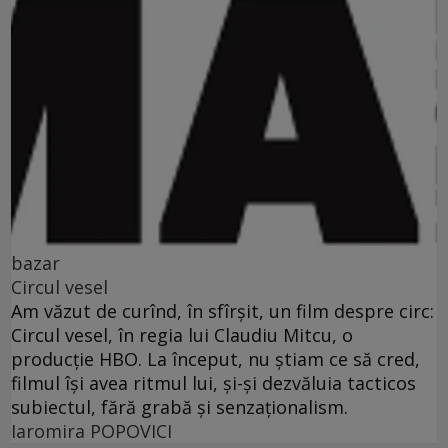
bazar
Circul vesel
Am văzut de curînd, în sfîrşit, un film despre circ:
Circul vesel, în regia lui Claudiu Mitcu, o
producţie HBO. La început, nu ştiam ce să cred,
filmul îşi avea ritmul lui, şi-şi dezvăluia tacticos
subiectul, fără grabă şi senzaţionalism.
Iaromira POPOVICI