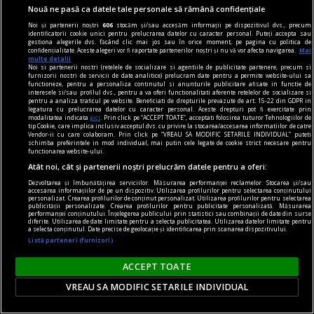
este
Nouă ne pasă ca datele tale personale să rămână confidențiale
Cristian GHINEA
Noi și partenerii noștri
606
stocăm și/sau accesăm informații pe dispozitivul dvs., precum
identificatorii cookie unici pentru prelucrarea datelor cu caracter personal. Puteți accepta sau
gestiona alegerile dvs. făcând clic mai jos sau în orice moment, pe pagina cu politica de
confidențialitate. Aceste alegeri vor fi raportate partenerilor noștri și nu vă vor afecta navigarea.
Mai
multe detalii
Noi si partenerii nostri (retelele de socializare si agentiile de publicitate partenere, precum si
furnizorii nostri de servicii de date analitice) prelucram date pentru a permite website-ului sa
functioneze, pentru a personaliza continutul si anunturile publicitare afisate in functie de
interesele si/sau profilul dvs., pentru a va oferi functionalitati aferente retelelor de socializare si
pentru a analiza traficul pe website. Beneficiati de drepturile prevazute de art. 15-22 din GDPR in
legatura cu prelucrarea datelor cu caracter personal. Aceste drepturi pot fi exercitate prin
modalitatea indicata
aici
. Prin click pe “ACCEPT TOATE”, acceptati folosirea tuturor Tehnologiilor de
tip Cookie, care implica inclusiv acceptul dvs. cu privire la stocarea/accesarea informatiilor de catre
Vendor-ii cu care colaboram. Prin click pe “VREAU SA MODIFIC SETARILE INDIVIDUAL” puteti
schimba preferintele in mod individual, mai putin cele legate de cookie strict necesare pentru
functionarea website-ului.
Atât noi, cât și partenerii noștri prelucrăm datele pentru a oferi:
Dezvoltarea și îmbunătățirea serviciilor. Măsurarea performanței reclamelor. Stocarea și/sau
accesarea informațiilor de pe un dispozitiv. Utilizarea profilurilor pentru selectarea conținutului
personalizat. Crearea profilurilor de conținut personalizat. Utilizarea profilurilor pentru selectarea
publicității personalizate. Crearea profilurilor pentru publicitate personalizată. Măsurarea
performanței conținutului. Înțelegerea publicului prin statistici sau combinații de date din surse
diferite. Utilizarea de date limitate pentru a selecta publicitatea. Utilizarea datelor limitate pentru
a selecta conținutul. Date precise de geolocație și identificarea prin scanarea dispozitivului.
bazar
Listă parteneri (furnizori)
Şcoală pentru soţi - depăşită
ACCEPT TOATE
Pe la mijlocul anilor ’90, cînd au început să circule
VREAU SA MODIFIC SETARILE INDIVIDUAL
mai asiduu primele romane pentru femei –, care
de fapt nu erau romane, ci sfaturi practice „puse