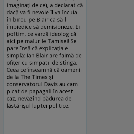
imaginaţi de ce), a declarat că
dacă va fi nevoie îl va încuia
în birou pe Blair ca să-l
împiedice să demisioneze. Ei
poftim, ce varză ideologică
aici pe malurile Tamisei! Se
pare însă că explicaţia e
simplă: Ian Blair are faimă de
ofiţer cu simpatii de stînga.
Ceea ce înseamnă că oamenii
de la The Times şi
conservatorul Davis au cam
picat de papagali în acest
caz, nevăzînd pădurea de
lăstărişul luptei politice.