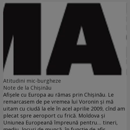
Atitudini mic-burgheze
Note de la Chişinău
Afişele cu Europa au rămas prin Chişinău. Le
remarcasem de pe vremea lui Voronin şi mă
uitam cu ciudă la ele în acel aprilie 2009, cînd am
plecat spre aeroport cu frică. Moldova şi
Uniunea Europeană împreună pentru… tineri,
mediu, locuri de muncă, în funcţie de afiş.