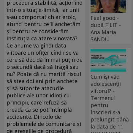
procedura stabilită, acţionînd
într-o situaţie-limită, iar unii
s-au comportat chiar eroic,
Feel good -
atunci pentru ce îi anchetăm
după FILIT -
şi pentru ce considerăm
Ana Maria
instituţia ca atare vinovată?
SANDU
Ce anume va gîndi data
viitoare un ofiţer cînd i se va
cere să decidă în mai puţin de
o secundă dacă să tragă sau
nu? Poate că nu merită riscul
Cum își văd
să stea doi ani prin anchete
adolescenții
şi să suporte atacurile
viitorul? -
publice ale unor idioţi cu
Termenul
principii, care refuză să
pentru
creadă că se pot întîmpla
înscrieri s-a
accidente. Dincolo de
prelungit până
problemele de comunicare şi
la data de 11
de greşelile de procedură