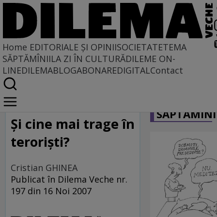
Home
EDITORIALE ȘI OPINII
SOCIETATE
TEMA
SĂPTĂMÎNII
LA ZI ÎN CULTURĂ
DILEME ON-
LINE
DILEMABLOG
ABONARE
DIGITAL
Contact
Home
CARICATU
Locuri comune
SĂPTĂMÎNI
Şi cine mai trage în
terorişti?
Cristian GHINEA
Publicat în Dilema Veche nr.
197 din 16 Noi 2007