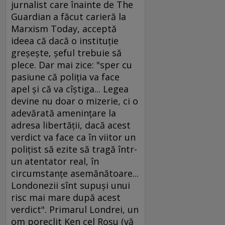
jurnalist care înainte de The
Guardian a făcut carieră la
Marxism Today, acceptă
ideea că dacă o instituţie
greşeşte, şeful trebuie să
plece. Dar mai zice: "sper cu
pasiune că poliţia va face
apel şi că va cîştiga... Legea
devine nu doar o mizerie, ci o
adevărată ameninţare la
adresa libertăţii, dacă acest
verdict va face ca în viitor un
poliţist să ezite să tragă într-
un atentator real, în
circumstanţe asemănătoare...
Londonezii sînt supuşi unui
risc mai mare după acest
verdict". Primarul Londrei, un
om poreclit Ken cel Roşu (vă