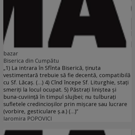
bazar
Biserica din Cumpătu
„1) La intrara în Sfînta Biserică, ţinuta
vestimentară trebuie să fie decentă, compatibilă
cu Sf. Lăcaş. (…) 4) Cînd începe Sf. Liturghie, staţi
smeriţi la locul ocupat. 5) Păstraţi liniştea şi
buna-cuviinţă în timpul slujbei; nu tulburaţi
sufletele credincioşilor prin mişcare sau lucrare
(vorbire, gesticulare ş.a.) (…)“
Iaromira POPOVICI