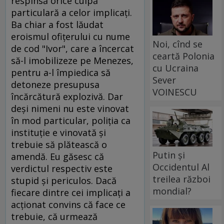
respinsă orice culpă
particulară a celor implicaţi.
Ba chiar a fost lăudat
eroismul ofiţerului cu nume
Noi, cînd se
de cod "Ivor", care a încercat
ceartă Polonia
să-l imobilizeze pe Menezes,
cu Ucraina
pentru a-l împiedica să
Sever
detoneze presupusa
VOINESCU
încărcătură explozivă. Dar
deşi nimeni nu este vinovat
în mod particular, poliţia ca
instituţie e vinovată şi
trebuie să plătească o
Putin și
amendă. Eu găsesc că
Occidentul Al
verdictul respectiv este
treilea război
stupid şi periculos. Dacă
mondial?
fiecare dintre cei implicaţi a
acţionat convins că face ce
trebuie, că urmează