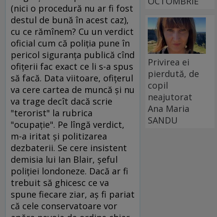
OCTOMBRIE
(nici o procedură nu ar fi fost
destul de bună în acest caz),
cu ce rămînem? Cu un verdict
oficial cum că poliţia pune în
pericol siguranţa publică cînd
Privirea ei
ofiţerii fac exact ce li s-a spus
pierdută, de
să facă. Data viitoare, ofiţerul
copil
va cere cartea de muncă şi nu
neajutorat
va trage decît dacă scrie
Ana Maria
"terorist" la rubrica
SANDU
"ocupaţie". Pe lîngă verdict,
m-a iritat şi politizarea
dezbaterii. Se cere insistent
demisia lui Ian Blair, şeful
poliţiei londoneze. Dacă ar fi
trebuit să ghicesc ce va
spune fiecare ziar, aş fi pariat
că cele conservatoare vor