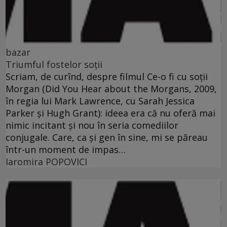
bazar
Triumful fostelor soţii
Scriam, de curînd, despre filmul Ce-o fi cu soţii
Morgan (Did You Hear about the Morgans, 2009,
în regia lui Mark Lawrence, cu Sarah Jessica
Parker şi Hugh Grant): ideea era că nu oferă mai
nimic incitant şi nou în seria comediilor
conjugale. Care, ca şi gen în sine, mi se păreau
într-un moment de impas…
Iaromira POPOVICI