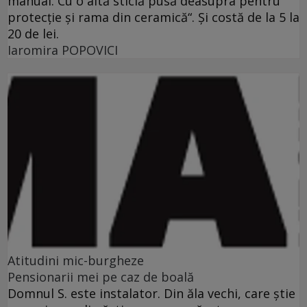
manual. Cu o altă sticlă pusă deasupra pentru
protecţie şi rama din ceramică“. Şi costă de la 5 la
20 de lei.
Iaromira POPOVICI
Atitudini mic-burgheze
Pensionarii mei pe caz de boală
Domnul S. este instalator. Din ăla vechi, care ştie