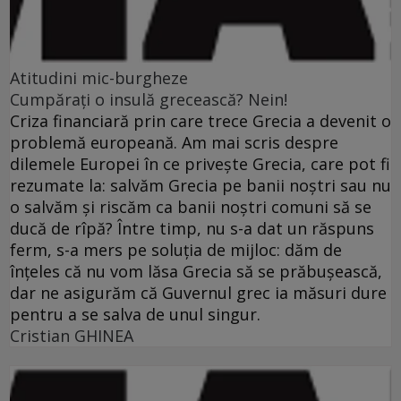
Atitudini mic-burgheze
Cumpăraţi o insulă grecească? Nein!
Criza financiară prin care trece Grecia a devenit o
problemă europeană. Am mai scris despre
dilemele Europei în ce priveşte Grecia, care pot fi
rezumate la: salvăm Grecia pe banii noştri sau nu
o salvăm şi riscăm ca banii noştri comuni să se
ducă de rîpă? Între timp, nu s-a dat un răspuns
ferm, s-a mers pe soluţia de mijloc: dăm de
înţeles că nu vom lăsa Grecia să se prăbuşească,
dar ne asigurăm că Guvernul grec ia măsuri dure
pentru a se salva de unul singur.
Cristian GHINEA