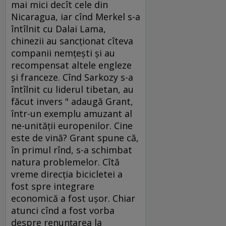
mai mici decît cele din
Nicaragua, iar cînd Merkel s-a
întîlnit cu Dalai Lama,
chinezii au sancţionat cîteva
companii nemţeşti şi au
recompensat altele engleze
şi franceze. Cînd Sarkozy s-a
întîlnit cu liderul tibetan, au
făcut invers " adaugă Grant,
într-un exemplu amuzant al
ne-unităţii europenilor. Cine
este de vină? Grant spune că,
în primul rînd, s-a schimbat
natura problemelor. Cîtă
vreme direcţia bicicletei a
fost spre integrare
economică a fost uşor. Chiar
atunci cînd a fost vorba
despre renunţarea la