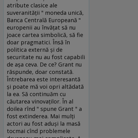
atribute clasice ale
suveranităţii " moneda unică,
Banca Centrală Europeană "
europenii au învăţat să nu
joace cartea simbolică, să fie
doar pragmatici. Însă în
politica externă şi de
securitate nu au fost capabili
de aşa ceva. De ce? Grant nu
răspunde, doar constată.
Întrebarea este interesantă
şi poate mă voi opri altădată
la ea. Să continuăm cu
căutarea vinovaţilor. În al
doilea rînd " spune Grant " a
fost extinderea. Mai mulţi
actori au fost aduşi la masă
tocmai cînd problemele