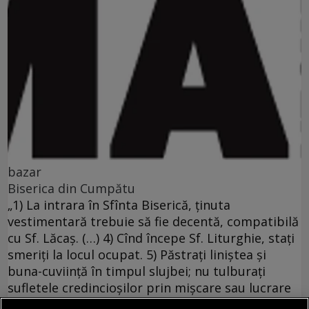
bazar
Biserica din Cumpătu
„1) La intrara în Sfînta Biserică, ţinuta
vestimentară trebuie să fie decentă, compatibilă
cu Sf. Lăcaş. (…) 4) Cînd începe Sf. Liturghie, staţi
smeriţi la locul ocupat. 5) Păstraţi liniştea şi
buna-cuviinţă în timpul slujbei; nu tulburaţi
sufletele credincioşilor prin mişcare sau lucrare
(vorbire, gesticulare ş.a.) (…)“