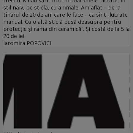
trecuţi. Mi-au sărit în ochi doar unele pictate, în
stil naiv, pe sticlă, cu animale. Am aflat – de la
tînărul de 20 de ani care le face – că sînt „lucrate
manual. Cu o altă sticlă pusă deasupra pentru
protecţie şi rama din ceramică“. Şi costă de la 5 la
20 de lei.
Iaromira POPOVICI