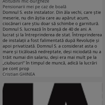
Atitudini mic-burgheze
Pensionarii mei pe caz de boală
Domnul S. este instalator. Din ăla vechi, care ştie
meserie, nu din ăştia care au apărut acum,
ciocănari care ştiu doar să schimbe o garnitură.
Domnul S. lucrează în branşă de 40 de ani. A
lucrat şi la întreprinderea de stat. Întreprinderea
de instalaţii a fost falimentată după Revoluţie şi
apoi privatizată. Domnul S. a considerat asta o
mare şi ticăloasă nedreptate, deşi niciodată nu a
trăit numai din salariu, deşi era mai mult pe la
„ciubucuri“ în timpul de muncă, adică la lucrări
pe cont prop
Cristian GHINEA