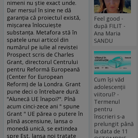
nimeni nu ştie exact unde.
Dar mersul în sine ne dă
garanţia că proiectul există,
Feel good -
mişcarea înlocuieşte
după FILIT -
substanţa. Metafora stă în
Ana Maria
spatele unui articol din
SANDU
numărul pe iulie al revistei
Prospect scris de Charles
Grant, directorul Centrului
pentru Reformă Europeană
(Center for European
Cum își văd
Reform) de la Londra. Grant
adolescenții
pune deci o întrebare dură:
viitorul? -
"Alunecă UE înapoi?". Pînă
Termenul
acum cinci-zece ani " spune
pentru
Grant " UE părea o putere în
înscrieri s-a
plină ascensiune, lansa o
prelungit până
monedă unică, se extindea
la data de 11
spre Est, lansa noi tratate