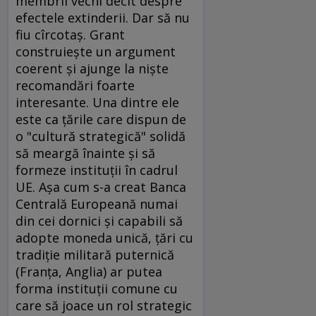
membrii vechi decît despre
efectele extinderii. Dar să nu
fiu cîrcotaş. Grant
construieşte un argument
coerent şi ajunge la nişte
recomandări foarte
interesante. Una dintre ele
este ca ţările care dispun de
o "cultură strategică" solidă
să meargă înainte şi să
formeze instituţii în cadrul
UE. Aşa cum s-a creat Banca
Centrală Europeană numai
din cei dornici şi capabili să
adopte moneda unică, ţări cu
tradiţie militară puternică
(Franţa, Anglia) ar putea
forma instituţii comune cu
care să joace un rol strategic