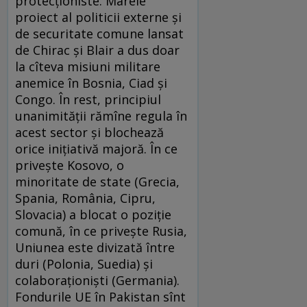
protecţioniste. Marele
proiect al politicii externe şi
de securitate comune lansat
de Chirac şi Blair a dus doar
la cîteva misiuni militare
anemice în Bosnia, Ciad şi
Congo. În rest, principiul
unanimităţii rămîne regula în
acest sector şi blochează
orice iniţiativă majoră. În ce
priveşte Kosovo, o
minoritate de state (Grecia,
Spania, România, Cipru,
Slovacia) a blocat o poziţie
comună, în ce priveşte Rusia,
Uniunea este divizată între
duri (Polonia, Suedia) şi
colaboraţionişti (Germania).
Fondurile UE în Pakistan sînt