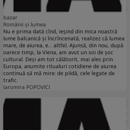
bazar
Românii şi lumea
Nu e prima dată cînd, ieşind din mica noastră
lume balcanică şi încrîncenată, realizez că lumea
mare, de aiurea, e… altfel. Ajunsă, din nou, după
oarece timp, la Viena, am avut un soi de şoc
cultural. Deşi am tot călătorit, mai ales prin
Europa, anumite ritualuri cotidiene de aiurea
continuă să mă mire: de pildă, cele legate de
trafic.
Iaromira POPOVICI