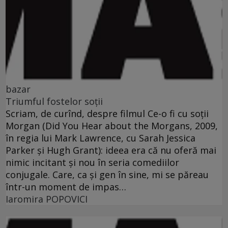
bazar
Triumful fostelor soţii
Scriam, de curînd, despre filmul Ce-o fi cu soţii
Morgan (Did You Hear about the Morgans, 2009,
în regia lui Mark Lawrence, cu Sarah Jessica
Parker şi Hugh Grant): ideea era că nu oferă mai
nimic incitant şi nou în seria comediilor
conjugale. Care, ca şi gen în sine, mi se păreau
într-un moment de impas…
Iaromira POPOVICI