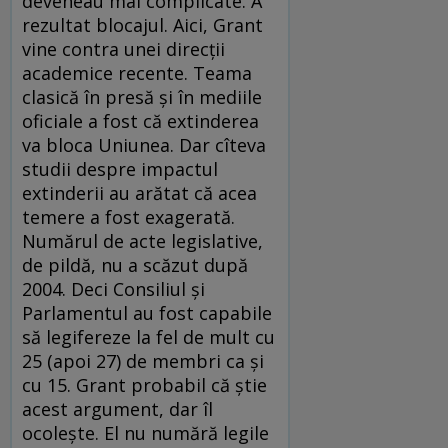
deveneau mai complicate. A
rezultat blocajul. Aici, Grant
vine contra unei direcţii
academice recente. Teama
clasică în presă şi în mediile
oficiale a fost că extinderea
va bloca Uniunea. Dar cîteva
studii despre impactul
extinderii au arătat că acea
temere a fost exagerată.
Numărul de acte legislative,
de pildă, nu a scăzut după
2004. Deci Consiliul şi
Parlamentul au fost capabile
să legifereze la fel de mult cu
25 (apoi 27) de membri ca şi
cu 15. Grant probabil că ştie
acest argument, dar îl
ocoleşte. El nu numără legile