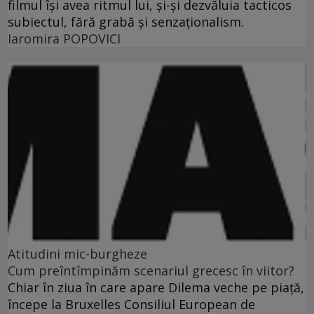
filmul îşi avea ritmul lui, şi-şi dezvăluia tacticos
subiectul, fără grabă şi senzaţionalism.
Iaromira POPOVICI
Atitudini mic-burgheze
Cum preîntîmpinăm scenariul grecesc în viitor?
Chiar în ziua în care apare Dilema veche pe piaţă,
începe la Bruxelles Consiliul European de