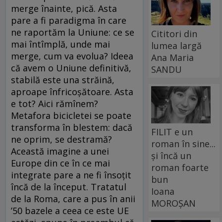
merge înainte, pică. Asta
pare a fi paradigma în care
ne raportăm la Uniune: ce se
Cititori din
mai întîmplă, unde mai
lumea largă
merge, cum va evolua? Ideea
Ana Maria
că avem o Uniune definitivă,
SANDU
stabilă este una străină,
aproape înfricoşătoare. Asta
e tot? Aici rămînem?
Metafora bicicletei se poate
transforma în blestem: dacă
FILIT e un
ne oprim, se destramă?
roman în sine...
Această imagine a unei
și încă un
Europe din ce în ce mai
roman foarte
integrate pare a ne fi însoţit
bun
încă de la început. Tratatul
Ioana
de la Roma, care a pus în anii
MOROȘAN
’50 bazele a ceea ce este UE