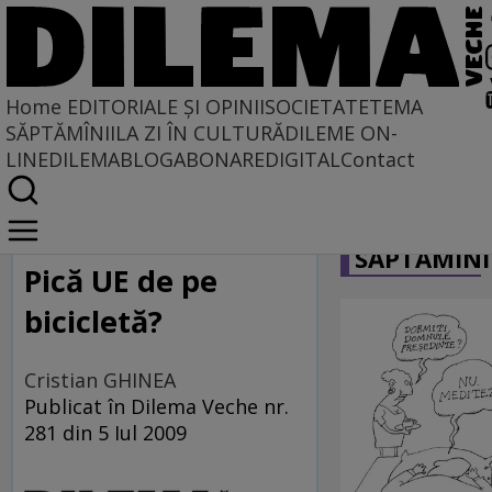
Home
EDITORIALE ȘI OPINII
SOCIETATE
TEMA
SĂPTĂMÎNII
LA ZI ÎN CULTURĂ
DILEME ON-
LINE
DILEMABLOG
ABONARE
DIGITAL
Contact
Home
CARICATU
Locuri comune
SĂPTĂMÎNI
Pică UE de pe
bicicletă?
Cristian GHINEA
Publicat în Dilema Veche nr.
281 din 5 Iul 2009