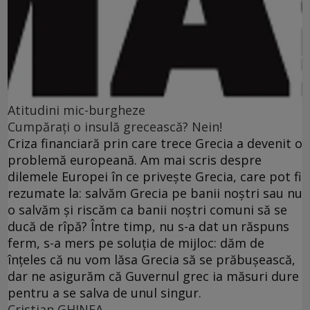
Atitudini mic-burgheze
Cumpăraţi o insulă grecească? Nein!
Criza financiară prin care trece Grecia a devenit o
problemă europeană. Am mai scris despre
dilemele Europei în ce priveşte Grecia, care pot fi
rezumate la: salvăm Grecia pe banii noştri sau nu
o salvăm şi riscăm ca banii noştri comuni să se
ducă de rîpă? Între timp, nu s-a dat un răspuns
ferm, s-a mers pe soluţia de mijloc: dăm de
înţeles că nu vom lăsa Grecia să se prăbuşească,
dar ne asigurăm că Guvernul grec ia măsuri dure
pentru a se salva de unul singur.
Cristian GHINEA