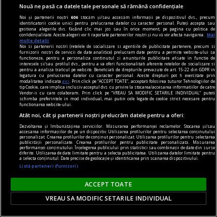
Nouă ne pasă ca datele tale personale să rămână confidențiale
Iaromira POPOVICI
Noi și partenerii noștri
606
stocăm și/sau accesăm informații pe dispozitivul dvs., precum
identificatorii cookie unici pentru prelucrarea datelor cu caracter personal. Puteți accepta sau
gestiona alegerile dvs. făcând clic mai jos sau în orice moment, pe pagina cu politica de
confidențialitate. Aceste alegeri vor fi raportate partenerilor noștri și nu vă vor afecta navigarea.
Mai
multe detalii
Noi si partenerii nostri (retelele de socializare si agentiile de publicitate partenere, precum si
furnizorii nostri de servicii de date analitice) prelucram date pentru a permite website-ului sa
functioneze, pentru a personaliza continutul si anunturile publicitare afisate in functie de
interesele si/sau profilul dvs., pentru a va oferi functionalitati aferente retelelor de socializare si
pentru a analiza traficul pe website. Beneficiati de drepturile prevazute de art. 15-22 din GDPR in
legatura cu prelucrarea datelor cu caracter personal. Aceste drepturi pot fi exercitate prin
modalitatea indicata
aici
. Prin click pe “ACCEPT TOATE”, acceptati folosirea tuturor Tehnologiilor de
tip Cookie, care implica inclusiv acceptul dvs. cu privire la stocarea/accesarea informatiilor de catre
Vendor-ii cu care colaboram. Prin click pe “VREAU SA MODIFIC SETARILE INDIVIDUAL” puteti
schimba preferintele in mod individual, mai putin cele legate de cookie strict necesare pentru
functionarea website-ului.
Atât noi, cât și partenerii noștri prelucrăm datele pentru a oferi:
Dezvoltarea și îmbunătățirea serviciilor. Măsurarea performanței reclamelor. Stocarea și/sau
accesarea informațiilor de pe un dispozitiv. Utilizarea profilurilor pentru selectarea conținutului
personalizat. Crearea profilurilor de conținut personalizat. Utilizarea profilurilor pentru selectarea
publicității personalizate. Crearea profilurilor pentru publicitate personalizată. Măsurarea
performanței conținutului. Înțelegerea publicului prin statistici sau combinații de date din surse
diferite. Utilizarea de date limitate pentru a selecta publicitatea. Utilizarea datelor limitate pentru
Atitudini mic-burgheze
a selecta conținutul. Date precise de geolocație și identificarea prin scanarea dispozitivului.
Ce am învăţat din Lovin vs Ţoghină
Listă parteneri (furnizori)
Cazul Lovin vs Ţoghină, despre care am scris
ACCEPT TOATE
acum două săptămîni, pare chiar mai complicat
VREAU SA MODIFIC SETARILE INDIVIDUAL
decît am reuşit eu să-l redau. Am trecut în
revistă detaliile pentru a ajunge la discuţia de