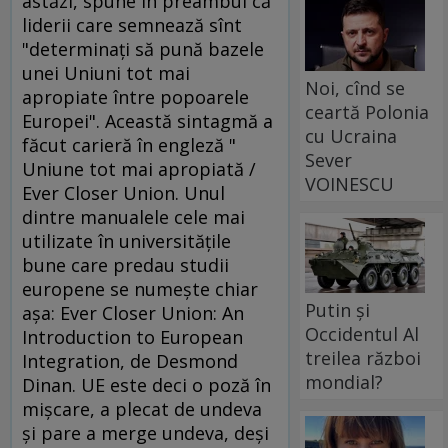
astăzi, spune în preambul că
liderii care semnează sînt
"determinaţi să pună bazele
unei Uniuni tot mai
Noi, cînd se
apropiate între popoarele
ceartă Polonia
Europei". Această sintagmă a
cu Ucraina
făcut carieră în engleză "
Sever
Uniune tot mai apropiată /
VOINESCU
Ever Closer Union. Unul
dintre manualele cele mai
utilizate în universităţile
bune care predau studii
europene se numeşte chiar
Putin și
aşa: Ever Closer Union: An
Occidentul Al
Introduction to European
treilea război
Integration, de Desmond
mondial?
Dinan. UE este deci o poză în
mişcare, a plecat de undeva
şi pare a merge undeva, deşi