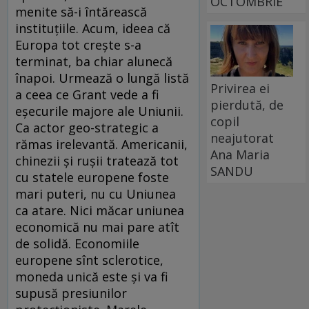
OCTOMBRIE
menite să-i întărească
instituţiile. Acum, ideea că
Europa tot creşte s-a
terminat, ba chiar alunecă
înapoi. Urmează o lungă listă
Privirea ei
a ceea ce Grant vede a fi
pierdută, de
eşecurile majore ale Uniunii.
copil
Ca actor geo-strategic a
neajutorat
rămas irelevantă. Americanii,
Ana Maria
chinezii şi ruşii tratează tot
SANDU
cu statele europene foste
mari puteri, nu cu Uniunea
ca atare. Nici măcar uniunea
economică nu mai pare atît
de solidă. Economiile
europene sînt sclerotice,
moneda unică este şi va fi
supusă presiunilor