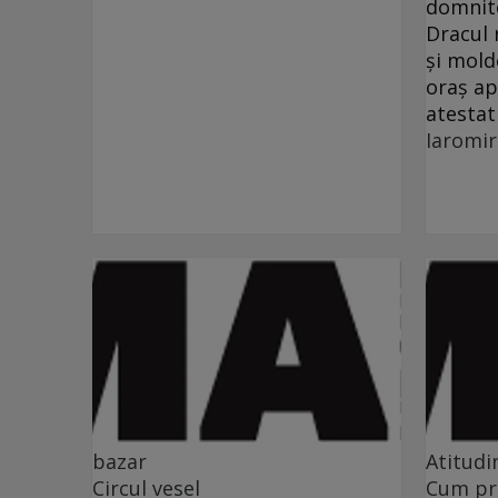
domnit
Dracul 
şi mold
oraş ap
atestat
Iaromi
bazar
Atitudi
Circul vesel
Cum pr