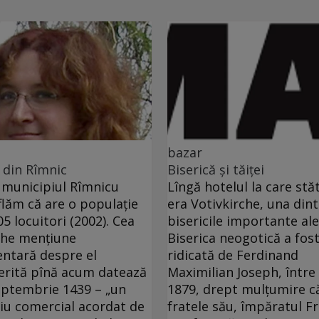
bazar
 din Rîmnic
Biserică şi tăiţei
municipiul Rîmnicu
Lîngă hotelul la care st
flăm că are o populaţie
era Votivkirche, una dint
05 locuitori (2002). Cea
bisericile importante ale
che menţiune
Biserica neogotică a fos
ntară despre el
ridicată de Ferdinand
erită pînă acum datează
Maximilian Joseph, între
eptembrie 1439 – „un
1879, drept mulţumire c
giu comercial acordat de
fratele său, împăratul F