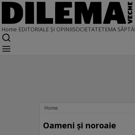
Home
EDITORIALE ȘI OPINII
SOCIETATE
TEMA SĂPTĂ
Home
Locuri comune
Oameni şi noroaie