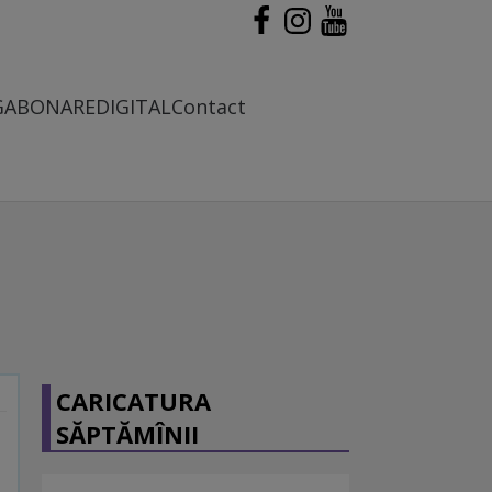
G
ABONARE
DIGITAL
Contact
CARICATURA
SĂPTĂMÎNII