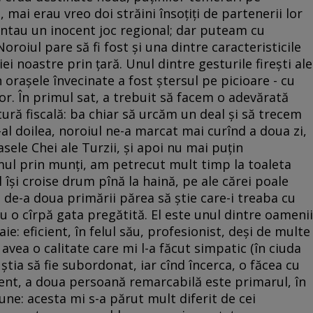
ai erau vreo doi străini însoţiţi de partenerii lor
zentau un inocent joc regional; dar puteam cu
oroiul pare să fi fost şi una dintre caracteristicile
ei noastre prin ţară. Unul dintre gesturile fireşti ale
 oraşele învecinate a fost ştersul pe picioare - cu
or. În primul sat, a trebuit să facem o adevărată
ură fiscală: ba chiar să urcăm un deal şi să trecem
e-al doilea, noroiul ne-a marcat mai curînd a doua zi,
asele Chei ale Turzii, şi apoi nu mai puţin
ul prin munţi, am petrecut mult timp la toaleta
 îşi croise drum pînă la haină, pe ale cărei poale
i de-a doua primării părea să ştie care-i treaba cu
u o cîrpă gata pregătită. El este unul dintre oamenii
e: eficient, în felul său, profesionist, deşi de multe
vea o calitate care mi l-a făcut simpatic (în ciuda
tia să fie subordonat, iar cînd încerca, o făcea cu
dent, a doua persoană remarcabilă este primarul, în
une: acesta mi s-a părut mult diferit de cei