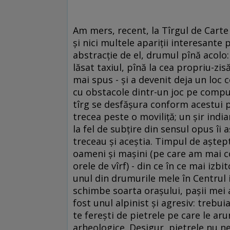
Am mers, recent, la Tîrgul de Cart
şi nici multele apariţii interesante
abstracţie de el, drumul pînă acolo
lăsat taxiul, pînă la cea propriu-zis
mai spus - şi a devenit deja un loc 
cu obstacole dintr-un joc pe comput
tîrg se desfăşura conform acestui p
trecea peste o moviliţă; un şir indi
la fel de subţire din sensul opus î
treceau şi aceştia. Timpul de aştep
oameni şi maşini (pe care am mai co
orele de vîrf) - din ce în ce mai izbit
unul din drumurile mele în Centrul i
schimbe soarta oraşului, paşii mei au
fost unul alpinist şi agresiv: trebui
te fereşti de pietrele pe care le aru
arheologice. Desigur, pietrele nu n