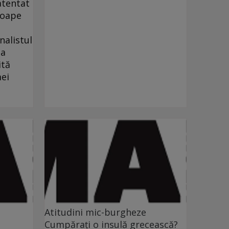
atentat
roape
nalistul
 a
ită
mei
Atitudini mic-burgheze
Cumpăraţi o insulă grecească?