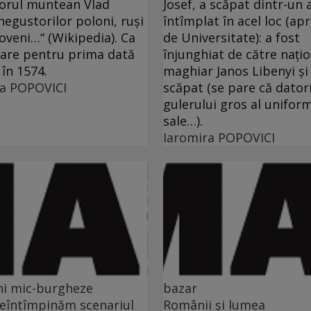
orul muntean Vlad
Josef, a scăpat dintr-un 
negustorilor poloni, ruşi
întîmplat în acel loc (ap
oveni…“ (Wikipedia). Ca
de Universitate): a fost
are pentru prima dată
înjunghiat de către naţio
 în 1574.
maghiar Janos Libenyi şi
ra POPOVICI
scăpat (se pare că dator
gulerului gros al unifor
sale…).
Iaromira POPOVICI
ni mic-burgheze
bazar
eîntîmpinăm scenariul
Românii şi lumea