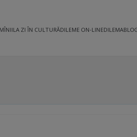
MÎNII
LA ZI ÎN CULTURĂ
DILEME ON-LINE
DILEMABLO