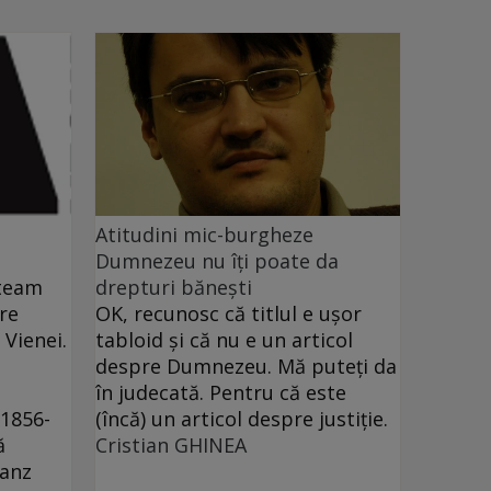
Atitudini mic-burgheze
Dumnezeu nu îţi poate da
ăteam
drepturi băneşti
re
OK, recunosc că titlul e uşor
 Vienei.
tabloid şi că nu e un articol
t
despre Dumnezeu. Mă puteţi da
în judecată. Pentru că este
 1856-
(încă) un articol despre justiţie.
ă
Cristian GHINEA
ranz