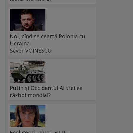
Noi, cînd se ceartă Polonia cu
Ucraina
Sever VOINESCU
Putin și Occidentul Al treilea
război mondial?
Feel good - după FILIT -