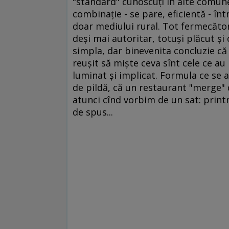
"standard" cunoscuţi în alte comu
combinaţie - se pare, eficientă - înt
doar mediului rural. Tot fermecător
deşi mai autoritar, totuşi plăcut ş
simpla, dar binevenita concluzie că 
reuşit să mişte ceva sînt cele ce au
luminat şi implicat. Formula ce se a
de pildă, că un restaurant "merge" da
atunci cînd vorbim de un sat: print
de spus...