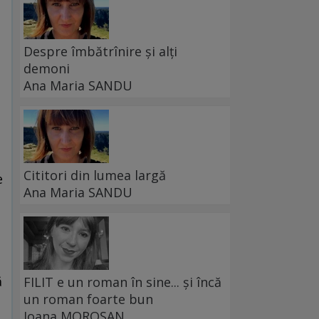
Despre îmbătrînire și alți
demoni
Ana Maria SANDU
Cititori din lumea largă
e
Ana Maria SANDU
ă
FILIT e un roman în sine... și încă
un roman foarte bun
Ioana MOROȘAN