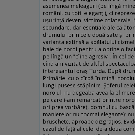
asemenea meleaguri (pe lîngă mine, m
români, cu toţii eleganţi), ci repre
uşurinţă deveni victime colaterale. N
secundare, dar esenţiale ale călători
drumului prin cele două sate şi prin
varianta extinsă a spălatului cizmel
baie de noroi pentru a obţine o fact
pe lîngă un "cîine agresiv". În cel d
cînd am vizitat de altfel spectaculo
interesantul oraş Turda. După drum
Primăriei cu o cîrpă în mînă: noroiul
lungi pusese stăpînire. Şoferul cele
noroiul: nu degeaba avea la el mere
pe care i-am remarcat printre noroai
ori prea vorbăreţ, domnul cu bască a
manierelor nu tocmai elegante): nu ş
bruscheţe, aproape dizgraţios. Evi
cazul de faţă al celei de-a doua com