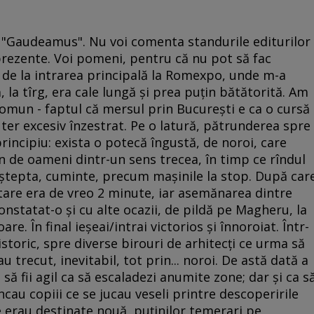
e "Gaudeamus". Nu voi comenta standurile editurilor
 prezente. Voi pomeni, pentru că nu pot să fac
: de la intrarea principală la Romexpo, unde m-a
ă, la tîrg, era cale lungă şi prea puţin bătătorită. Am
comun - faptul că mersul prin Bucureşti e ca o cursă
er excesiv înzestrat. Pe o latură, pătrunderea spre
rincipiu: exista o potecă îngustă, de noroi, care
an de oameni dintr-un sens trecea, în timp ce rîndul
i aştepta, cuminte, precum maşinile la stop. După car
tare era de vreo 2 minute, iar asemănarea dintre
nstatat-o şi cu alte ocazii, de pildă pe Magheru, la
oare. În final ieşeai/intrai victorios şi înnoroiat. Într-
storic, spre diverse birouri de arhitecţi ce urma să
 trecut, inevitabil, tot prin... noroi. De astă dată a
a să fii agil ca să escaladezi anumite zone; dar şi ca s
ncau copiii ce se jucau veseli printre descoperirile
e erau destinate nouă, puţinilor temerari pe