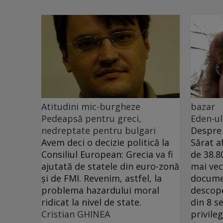
Atitudini mic-burgheze
bazar
Pedeapsă pentru greci,
Eden-ul
nedreptate pentru bulgari
Despre 
Avem deci o decizie politică la
Sărat a
Consiliul European: Grecia va fi
de 38.8
ajutată de statele din euro-zonă
mai ve
şi de FMI. Revenim, astfel, la
docume
problema hazardului moral
descop
ridicat la nivel de state.
din 8 s
Cristian GHINEA
privile