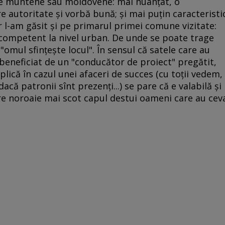
ne muntene sau moldovene: mai nuanţat, o
re autoritate şi vorbă bună; şi mai puţin caracteristi
 l-am găsit şi pe primarul primei comune vizitate:
i competent la nivel urban. De unde se poate trage
"omul sfinţeşte locul". În sensul că satele care au
 beneficiat de un "conducător de proiect" pregătit,
plică în cazul unei afaceri de succes (cu toţii vedem,
că patronii sînt prezenţi...) se pare că e valabilă şi
re noroaie mai scot capul destui oameni care au cev