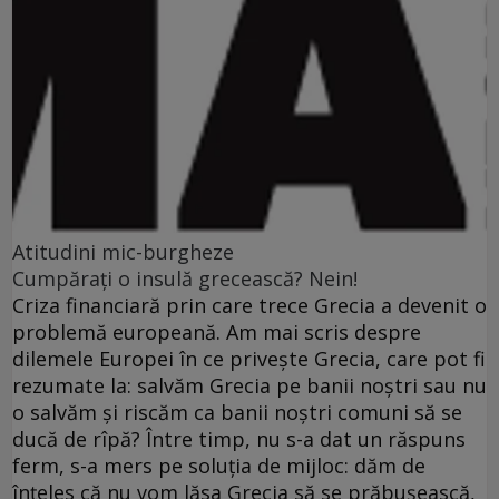
Atitudini mic-burgheze
Cumpăraţi o insulă grecească? Nein!
Criza financiară prin care trece Grecia a devenit o
problemă europeană. Am mai scris despre
dilemele Europei în ce priveşte Grecia, care pot fi
rezumate la: salvăm Grecia pe banii noştri sau nu
o salvăm şi riscăm ca banii noştri comuni să se
ducă de rîpă? Între timp, nu s-a dat un răspuns
ferm, s-a mers pe soluţia de mijloc: dăm de
înţeles că nu vom lăsa Grecia să se prăbuşească,