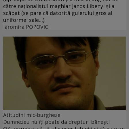
către naţionalistul maghiar Janos Libenyi şi a
scăpat (se pare că datorită gulerului gros al
uniformei sale…).
Iaromira POPOVICI
Atitudini mic-burgheze
Dumnezeu nu îţi poate da drepturi băneşti
OK, recunosc că titlul e uşor tabloid şi că nu e un