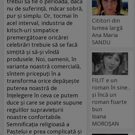
trebui să fie o perioadă, dacă
nu de suferinţă, măcar sobră,
pur şi simplu. Or, tocmai în
Cititori din
acel interval, industria de
lumea largă
kitsch-uri simpatice
Ana Maria
premergătoare oricărei
SANDU
celebrări trebuie să se facă
simţită şi să-şi vîndă
produsele. Noi, oamenii, în
varianta noastră comercială,
sîntem pricepuţi în a
FILIT e un
transforma orice depăşeşte
roman în sine...
puterea noastră de
și încă un
înţelegere în ceva ce putem
roman foarte
duce şi care se poate supune
bun
regulilor supravieţurii
Ioana
noastre confortabile.
MOROȘAN
Semnificaţia religioasă a
Paştelui e prea complicată şi