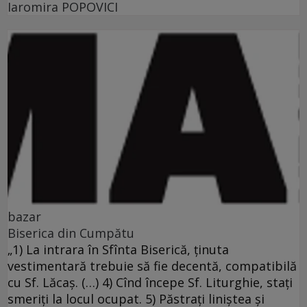
Iaromira POPOVICI
bazar
Biserica din Cumpătu
„1) La intrara în Sfînta Biserică, ţinuta
vestimentară trebuie să fie decentă, compatibilă
cu Sf. Lăcaş. (…) 4) Cînd începe Sf. Liturghie, staţi
smeriţi la locul ocupat. 5) Păstraţi liniştea şi