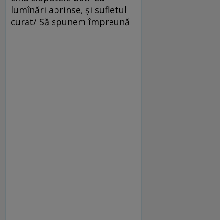
lumînări aprinse, şi sufletul
curat/ Să spunem împreună