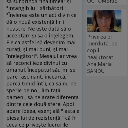
OCTOMBRIE
să surprindă "înălţimea" şi
"intangibilul" sărbătorii:
"Învierea este un act divin ce
dă o nouă existenţă firii
noastre. Ne este dată să o
acceptăm şi să o înţelegem.
Privirea ei
Fie ca astfel să devenim mai
pierdută, de
curaţi, şi mai buni, şi mai
copil
înţelegători". Mesajul ar vrea
neajutorat
să reconcilieze divinul cu
Ana Maria
umanul. Începutul său mi se
SANDU
pare fascinant: încearcă,
parcă timid întîi, ca să nu ne
sperie pe noi, limitaţii
oameni, să ne arate diferenţa
dintre cele două sfere. Apoi
apare ideea, esenţială " asta e
piesa lui de rezistenţă " că în
ceea ce priveşte lucrurile