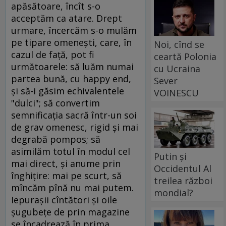
apăsătoare, încît s-o
acceptăm ca atare. Drept
urmare, încercăm s-o mulăm
pe tipare omeneşti, care, în
Noi, cînd se
cazul de faţă, pot fi
ceartă Polonia
următoarele: să luăm numai
cu Ucraina
partea bună, cu happy end,
Sever
şi să-i găsim echivalentele
VOINESCU
"dulci"; să convertim
semnificaţia sacră într-un soi
de grav omenesc, rigid şi mai
degrabă pompos; să
asimilăm totul în modul cel
Putin și
mai direct, şi anume prin
Occidentul Al
înghiţire: mai pe scurt, să
treilea război
mîncăm pînă nu mai putem.
mondial?
Iepuraşii cîntători şi oile
şugubeţe de prin magazine
se încadrează în prima