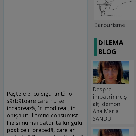
Barburisme
DILEMA
BLOG
Despre
Paştele e, cu siguranţă, o
îmbătrînire și
sărbătoare care nu se
alți demoni
încadrează, în mod real, în
Ana Maria
obişnuitul trend consumist.
SANDU
Fie şi numai datorită lungului
post ce îl precedă, care ar