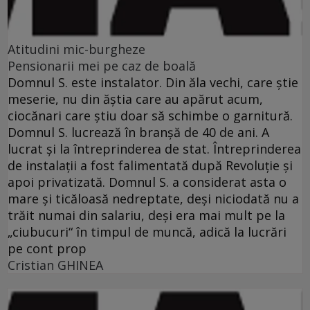
Atitudini mic-burgheze
Pensionarii mei pe caz de boală
Domnul S. este instalator. Din ăla vechi, care ştie
meserie, nu din ăştia care au apărut acum,
ciocănari care ştiu doar să schimbe o garnitură.
Domnul S. lucrează în branşă de 40 de ani. A
lucrat şi la întreprinderea de stat. Întreprinderea
de instalaţii a fost falimentată după Revoluţie şi
apoi privatizată. Domnul S. a considerat asta o
mare şi ticăloasă nedreptate, deşi niciodată nu a
trăit numai din salariu, deşi era mai mult pe la
„ciubucuri“ în timpul de muncă, adică la lucrări
pe cont prop
Cristian GHINEA