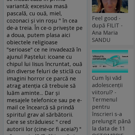
variantă; excesiva masă
pascală, cu ouă, miel,
Feel good -
cozonaci şi vin roşu " în cea
după FILIT -
de-a treia. În ce-o priveşte pe
Ana Maria
a doua, putem plasa aici
SANDU
obiectele religioase
"serioase" ce ne invadează în
ajunul Paştelui: icoane cu
chipul lui Iisus încruntat, ouă
din diverse feluri de sticlă cu
Cum își văd
imagini horror ce parcă ne
adolescenții
atrag atenţia că trebuie să
viitorul? -
luăm aminte... Dar şi
Termenul
mesajele telefonice sau pe e-
pentru
mail ce încearcă să prindă
înscrieri s-a
spiritul grav al sărbătorii.
prelungit până
Care se străduiesc " cred
la data de 11
autorii lor (cine-or fi aceia?) "