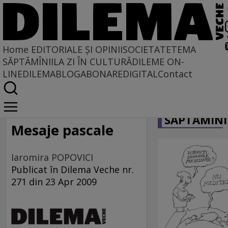
Home
EDITORIALE ȘI OPINII
SOCIETATE
TEMA
SĂPTĂMÎNII
LA ZI ÎN CULTURĂ
DILEME ON-
LINE
DILEMABLOG
ABONARE
DIGITAL
Contact
Home
CARICATU
Locuri comune
SĂPTĂMÎNI
Mesaje pascale
Iaromira POPOVICI
Publicat în Dilema Veche nr.
271 din 23 Apr 2009