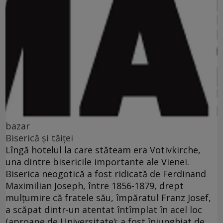
bazar
Biserică şi tăiţei
Lîngă hotelul la care stăteam era Votivkirche,
una dintre bisericile importante ale Vienei.
Biserica neogotică a fost ridicată de Ferdinand
Maximilian Joseph, între 1856-1879, drept
mulţumire că fratele său, împăratul Franz Josef,
a scăpat dintr-un atentat întîmplat în acel loc
(aproape de Universitate): a fost înjunghiat de