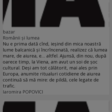
bazar
Românii şi lumea
Nu e prima dată cînd, ieşind din mica noastră
lume balcanică şi încrîncenată, realizez că lumea
mare, de aiurea, e… altfel. Ajunsă, din nou, după
oarece timp, la Viena, am avut un soi de şoc
cultural. Deşi am tot călătorit, mai ales prin
Europa, anumite ritualuri cotidiene de aiurea
continuă să mă mire: de pildă, cele legate de
trafic.
Iaromira POPOVICI