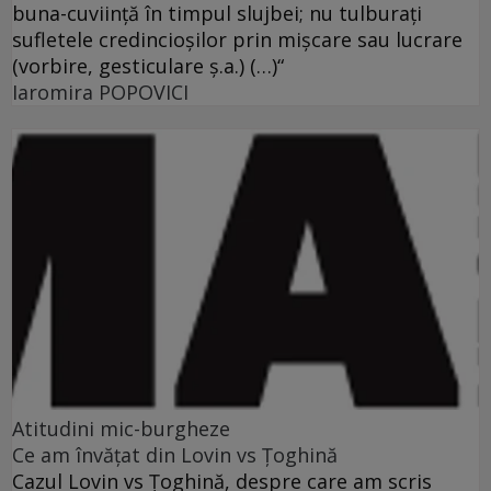
buna-cuviinţă în timpul slujbei; nu tulburaţi
sufletele credincioşilor prin mişcare sau lucrare
(vorbire, gesticulare ş.a.) (…)“
Iaromira POPOVICI
Atitudini mic-burgheze
Ce am învăţat din Lovin vs Ţoghină
Cazul Lovin vs Ţoghină, despre care am scris