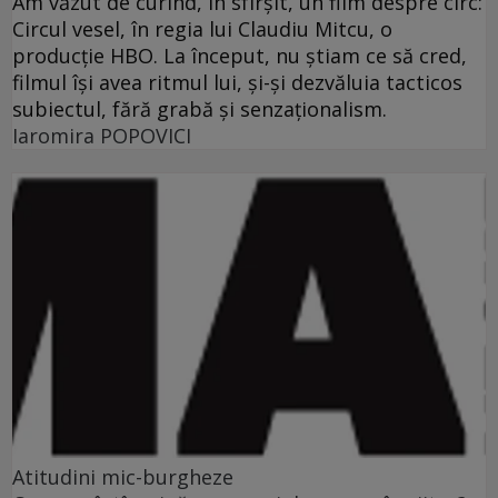
Am văzut de curînd, în sfîrşit, un film despre circ:
Circul vesel, în regia lui Claudiu Mitcu, o
producţie HBO. La început, nu ştiam ce să cred,
filmul îşi avea ritmul lui, şi-şi dezvăluia tacticos
subiectul, fără grabă şi senzaţionalism.
Iaromira POPOVICI
Atitudini mic-burgheze