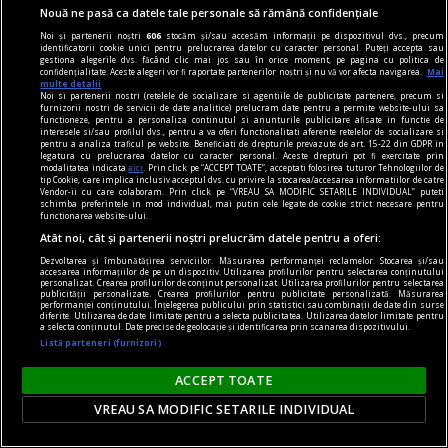
Nouă ne pasă ca datele tale personale să rămână confidențiale
Noi și partenerii noștri
606
stocăm și/sau accesăm informații pe dispozitivul dvs., precum
identificatorii cookie unici pentru prelucrarea datelor cu caracter personal. Puteți accepta sau
gestiona alegerile dvs. făcând clic mai jos sau în orice moment, pe pagina cu politica de
confidențialitate. Aceste alegeri vor fi raportate partenerilor noștri și nu vă vor afecta navigarea.
Mai
multe detalii
Noi si partenerii nostri (retelele de socializare si agentiile de publicitate partenere, precum si
furnizorii nostri de servicii de date analitice) prelucram date pentru a permite website-ului sa
functioneze, pentru a personaliza continutul si anunturile publicitare afisate in functie de
interesele si/sau profilul dvs., pentru a va oferi functionalitati aferente retelelor de socializare si
pentru a analiza traficul pe website. Beneficiati de drepturile prevazute de art. 15-22 din GDPR in
bazar
legatura cu prelucrarea datelor cu caracter personal. Aceste drepturi pot fi exercitate prin
modalitatea indicata
aici
. Prin click pe “ACCEPT TOATE”, acceptati folosirea tuturor Tehnologiilor de
Predicții și conspirații
tip Cookie, care implica inclusiv acceptul dvs. cu privire la stocarea/accesarea informatiilor de catre
Vendor-ii cu care colaboram. Prin click pe “VREAU SA MODIFIC SETARILE INDIVIDUAL” puteti
„(…) în 2010 se va declanşa un conflict între
schimba preferintele in mod individual, mai putin cele legate de cookie strict necesare pentru
functionarea website-ului.
Occidentul european şi Statele Unite ale
Atât noi, cât și partenerii noștri prelucrăm datele pentru a oferi:
Americii; criza economică nu va trece, iar Europa
Dezvoltarea și îmbunătățirea serviciilor. Măsurarea performanței reclamelor. Stocarea și/sau
accesarea informațiilor de pe un dispozitiv. Utilizarea profilurilor pentru selectarea conținutului
va suferi în continuare o cădere economică. Pe 11
personalizat. Crearea profilurilor de conținut personalizat. Utilizarea profilurilor pentru selectarea
publicității personalizate. Crearea profilurilor pentru publicitate personalizată. Măsurarea
noiembrie 2010, un război va fi declanşat între
performanței conținutului. Înțelegerea publicului prin statistici sau combinații de date din surse
diferite. Utilizarea de date limitate pentru a selecta publicitatea. Utilizarea datelor limitate pentru
două ţări mari, iar numai cei care se vor ascunde
a selecta conținutul. Date precise de geolocație și identificarea prin scanarea dispozitivului.
Listă parteneri (furnizori)
în est sau în Caucaz vor supravieţui. Patru regi se
încleştează într-o bătălie şi astfel izbucneşte cel
ACCEPT TOATE
de-al treilea război al lumii, în care vor fi utilizate
VREAU SA MODIFIC SETARILE INDIVIDUAL
arme bacteriologice şi chimice“ (www.
brasovultau.ro)