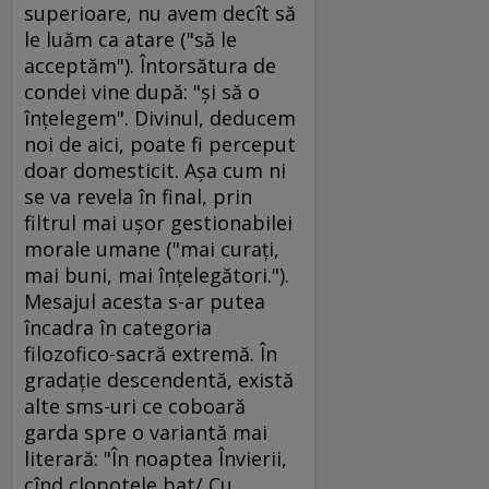
superioare, nu avem decît să
le luăm ca atare ("să le
acceptăm"). Întorsătura de
condei vine după: "şi să o
înţelegem". Divinul, deducem
noi de aici, poate fi perceput
doar domesticit. Aşa cum ni
se va revela în final, prin
filtrul mai uşor gestionabilei
morale umane ("mai curaţi,
mai buni, mai înţelegători.").
Mesajul acesta s-ar putea
încadra în categoria
filozofico-sacră extremă. În
gradaţie descendentă, există
alte sms-uri ce coboară
garda spre o variantă mai
literară: "În noaptea Învierii,
cînd clopotele bat/ Cu