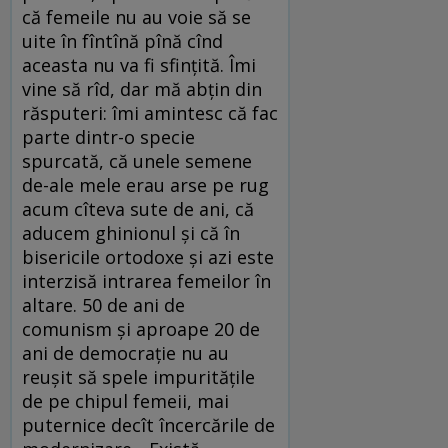
că femeile nu au voie să se
uite în fîntînă pînă cînd
aceasta nu va fi sfinţită. Îmi
vine să rîd, dar mă abţin din
răsputeri: îmi amintesc că fac
parte dintr-o specie
spurcată, că unele semene
de-ale mele erau arse pe rug
acum cîteva sute de ani, că
aducem ghinionul şi că în
bisericile ortodoxe şi azi este
interzisă intrarea femeilor în
altare. 50 de ani de
comunism şi aproape 20 de
ani de democraţie nu au
reuşit să spele impurităţile
de pe chipul femeii, mai
puternice decît încercările de