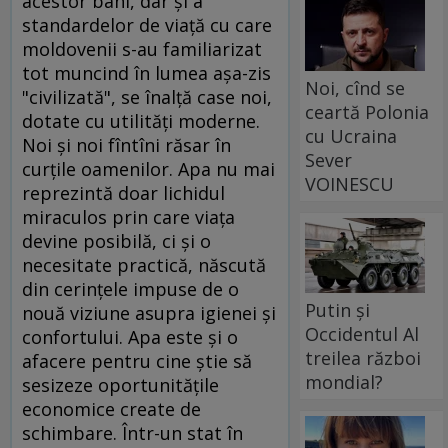
acestor bani, dar şi a
standardelor de viaţă cu care
moldovenii s-au familiarizat
tot muncind în lumea aşa-zis
Noi, cînd se
"civilizată", se înalţă case noi,
ceartă Polonia
dotate cu utilităţi moderne.
cu Ucraina
Noi şi noi fîntîni răsar în
Sever
curţile oamenilor. Apa nu mai
VOINESCU
reprezintă doar lichidul
miraculos prin care viaţa
devine posibilă, ci şi o
necesitate practică, născută
din cerinţele impuse de o
Putin și
nouă viziune asupra igienei şi
Occidentul Al
confortului. Apa este şi o
treilea război
afacere pentru cine ştie să
mondial?
sesizeze oportunităţile
economice create de
schimbare. Într-un stat în