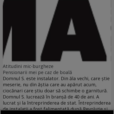
Atitudini mic-burgheze
Pensionarii mei pe caz de boală
Domnul S. este instalator. Din ăla vechi, care ştie
meserie, nu din ăştia care au apărut acum,
ciocănari care ştiu doar să schimbe o garnitură.
Domnul S. lucrează în branşă de 40 de ani. A
lucrat şi la întreprinderea de stat. Întreprinderea
de instalaţii a fost falimentată după Revoluţie şi