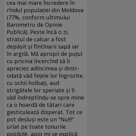
cea mai mare încredere în
rîndul populaţiei din Moldova
(77%, conform ultimului
Barometru de Opinie
Publică). Peste încă o zi,
stratul de calcar a fost
depăşit şi fîntînarii sapă iar
în argilă. Mă apropii de puţul
cu pricina încercînd să îi
apreciez adîncimea şi dintr-
odată văd feţele lor îngrozite,
cu ochii holbaţi, aud
strigătele lor speriate şi îi
văd îndreptîndu-se spre mine
ca o hoardă de tătari care
gesticulează disperat. Tot ce
pot desluşi este un "Nu!!!"
urlat pe toate tonurile
posibile, apoi mi se explică