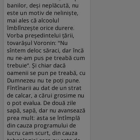
banilor, deşi neplăcută, nu
este un motiv de nelinişte,
mai ales că alcoolul
îmblînzeşte orice durere.
Vorba preşedintelui ţării,
tovarăşul Voronin: "Nu
sîntem deloc săraci, dar încă
nu ne-am pus pe treabă cum
trebuie". Şi chiar dacă
oamenii se pun pe treabă, cu
Dumnezeu nu te poţi pune.
Fîntînarii au dat de un strat
de calcar, a cărui grosime nu
o pot evalua. De două zile
sapă, sapă, dar nu avansează
prea mult: asta se întîmplă
din cauza programului de
lucru cam scurt, din cauza