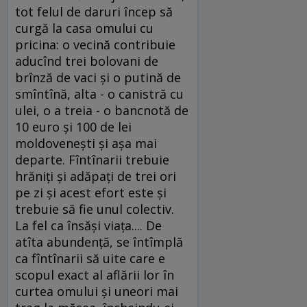
tot felul de daruri încep să
curgă la casa omului cu
pricina: o vecină contribuie
aducînd trei bolovani de
brînză de vaci şi o putină de
smîntînă, alta - o canistră cu
ulei, o a treia - o bancnotă de
10 euro şi 100 de lei
moldoveneşti şi aşa mai
departe. Fîntînarii trebuie
hrăniţi şi adăpaţi de trei ori
pe zi şi acest efort este şi
trebuie să fie unul colectiv.
La fel ca însăşi viaţa.... De
atîta abundenţă, se întîmplă
ca fîntînarii să uite care e
scopul exact al aflării lor în
curtea omului şi uneori mai