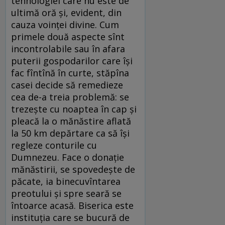
tehnologiei care nu este de
ultimă oră şi, evident, din
cauza voinţei divine. Cum
primele două aspecte sînt
incontrolabile sau în afara
puterii gospodarilor care îşi
fac fîntînă în curte, stăpîna
casei decide să remedieze
cea de-a treia problemă: se
trezeşte cu noaptea în cap şi
pleacă la o mănăstire aflată
la 50 km depărtare ca să îşi
regleze conturile cu
Dumnezeu. Face o donaţie
mănăstirii, se spovedeşte de
păcate, ia binecuvîntarea
preotului şi spre seară se
întoarce acasă. Biserica este
instituţia care se bucură de