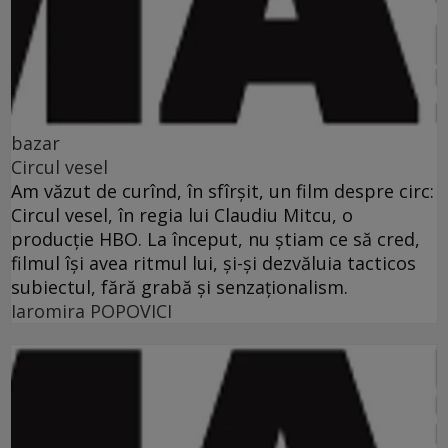
bazar
Circul vesel
Am văzut de curînd, în sfîrşit, un film despre circ:
Circul vesel, în regia lui Claudiu Mitcu, o
producţie HBO. La început, nu ştiam ce să cred,
filmul îşi avea ritmul lui, şi-şi dezvăluia tacticos
subiectul, fără grabă şi senzaţionalism.
Iaromira POPOVICI