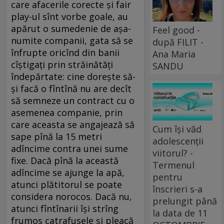
care afacerile corecte şi fair
play-ul sînt vorbe goale, au
apărut o sumedenie de aşa-
Feel good -
numite companii, gata să se
după FILIT -
înfrupte oricînd din banii
Ana Maria
cîştigaţi prin străinătăţi
SANDU
îndepărtate: cine doreşte să-
şi facă o fîntînă nu are decît
să semneze un contract cu o
asemenea companie, prin
care aceasta se angajează să
Cum își văd
sape pînă la 15 metri
adolescenții
adîncime contra unei sume
viitorul? -
fixe. Dacă pînă la această
Termenul
adîncime se ajunge la apă,
pentru
atunci plătitorul se poate
înscrieri s-a
considera norocos. Dacă nu,
prelungit până
atunci fîntînarii îşi strîng
la data de 11
frumos catrafusele şi pleacă