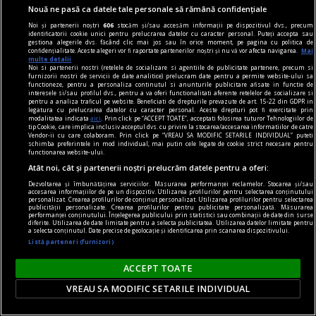
apoi privatizată. Domnul S. a considerat asta o
Nouă ne pasă ca datele tale personale să rămână confidențiale
mare şi ticăloasă nedreptate, deşi niciodată nu a
Noi și partenerii noștri
606
stocăm și/sau accesăm informații pe dispozitivul dvs., precum
trăit numai din salariu, deşi era mai mult pe la
identificatorii cookie unici pentru prelucrarea datelor cu caracter personal. Puteți accepta sau
gestiona alegerile dvs. făcând clic mai jos sau în orice moment, pe pagina cu politica de
„ciubucuri“ în timpul de muncă, adică la lucrări
confidențialitate. Aceste alegeri vor fi raportate partenerilor noștri și nu vă vor afecta navigarea.
Mai
multe detalii
pe cont prop
Noi si partenerii nostri (retelele de socializare si agentiile de publicitate partenere, precum si
furnizorii nostri de servicii de date analitice) prelucram date pentru a permite website-ului sa
Cristian GHINEA
functioneze, pentru a personaliza continutul si anunturile publicitare afisate in functie de
interesele si/sau profilul dvs., pentru a va oferi functionalitati aferente retelelor de socializare si
pentru a analiza traficul pe website. Beneficiati de drepturile prevazute de art. 15-22 din GDPR in
legatura cu prelucrarea datelor cu caracter personal. Aceste drepturi pot fi exercitate prin
modalitatea indicata
aici
. Prin click pe “ACCEPT TOATE”, acceptati folosirea tuturor Tehnologiilor de
tip Cookie, care implica inclusiv acceptul dvs. cu privire la stocarea/accesarea informatiilor de catre
Vendor-ii cu care colaboram. Prin click pe “VREAU SA MODIFIC SETARILE INDIVIDUAL” puteti
schimba preferintele in mod individual, mai putin cele legate de cookie strict necesare pentru
functionarea website-ului.
Atât noi, cât și partenerii noștri prelucrăm datele pentru a oferi:
Dezvoltarea și îmbunătățirea serviciilor. Măsurarea performanței reclamelor. Stocarea și/sau
accesarea informațiilor de pe un dispozitiv. Utilizarea profilurilor pentru selectarea conținutului
personalizat. Crearea profilurilor de conținut personalizat. Utilizarea profilurilor pentru selectarea
publicității personalizate. Crearea profilurilor pentru publicitate personalizată. Măsurarea
performanței conținutului. Înțelegerea publicului prin statistici sau combinații de date din surse
diferite. Utilizarea de date limitate pentru a selecta publicitatea. Utilizarea datelor limitate pentru
a selecta conținutul. Date precise de geolocație și identificarea prin scanarea dispozitivului.
Listă parteneri (furnizori)
ACCEPT TOATE
VREAU SA MODIFIC SETARILE INDIVIDUAL
bazar