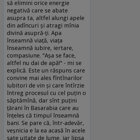
să elimini orice energie
negativă care se abate
asupra ta, altfel alungi apele
din adîncuri şi atragi mînia
divină asupră-ţi. Apa
înseamnă viaţă, viaţa
înseamnă iubire, iertare,
compasiune. "Aşa se face,
altfel nu dai de apă!" - mi se
explică. Este un răspuns care
convine mai ales fîntînarilor
iubitori de vin şi care întîrzie
întreg procesul cu cel puţin o
săptămînă, dar sînt puţini
ţărani în Basarabia care au
înţeles că timpul înseamnă
bani. Se pare că, într-adevăr,
veşnicia e la ea acasă în acele
sate uitate de lume, iar lipsa