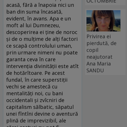
OCTOMBRIE
acasă, fără a înapoia nici un
ban din suma încasată,
evident, în avans. Apa e un
moft al lui Dumnezeu,
descoperirea ei ţine de noroc
Privirea ei
şi de o mulţime de alţi factori
pierdută, de
ce scapă controlului uman,
copil
prin urmare nimeni nu poate
neajutorat
garanta ceva în care
Ana Maria
intervenţia divinităţii este atît
SANDU
de hotărîtoare. Pe acest
fundal, în care superstiţii
vechi se amestecă cu
mentalităţi noi, cu bani
occidentali şi zvîcniri de
capitalism sălbatic, săpatul
unei fîntîni devine o aventură
plină de imprevizibil, ale