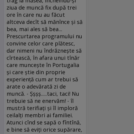
trag la măsea, încheindu-şi
ziua de muncă fix după trei
ore în care nu au făcut
altceva decît să mănînce şi să
bea, mai ales să bea...
Prescurtarea programului nu
convine celor care plătesc,
dar nimeni nu îndrăzneşte să
cîrtească, în afara unui tînăr
care munceşte în Portugalia
şi care ştie din proprie
experienţă cum ar trebui să
arate o adevărată zi de
muncă. - Şşşş.....taci, taci! Nu
trebuie să ne enervăm! - îl
mustră terifiaţi şi îl imploră
ceilalţi membri ai familiei.
Atunci cînd se sapă o fîntînă,
e bine să eviţi orice supărare,