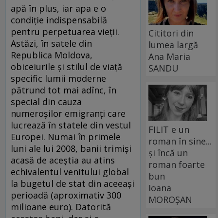
apă în plus, iar apa e o
condiţie indispensabilă
pentru perpetuarea vieţii.
Cititori din
Astăzi, în satele din
lumea largă
Republica Moldova,
Ana Maria
obiceiurile şi stilul de viaţă
SANDU
specific lumii moderne
pătrund tot mai adînc, în
special din cauza
numeroşilor emigranţi care
lucrează în statele din vestul
FILIT e un
Europei. Numai în primele
roman în sine...
luni ale lui 2008, banii trimişi
și încă un
acasă de aceştia au atins
roman foarte
echivalentul venitului global
bun
la bugetul de stat din aceeaşi
Ioana
perioadă (aproximativ 300
MOROȘAN
milioane euro). Datorită