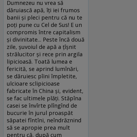
Dumnezeu nu vrea să
dăruiască apă, îţi iei frumos
banii şi pleci pentru că nu te
poţi pune cu Cel de Sus! E un
compromis între capitalism
şi divinitate... Peste încă două
zile, şuvoiul de apă a ţîşnit
strălucitor şi rece prin argila
lipicioasă. Toată lumea e
fericită, se aprind lumînări,
se dăruiesc pîini împletite,
ulcioare sclipicioase
fabricate în China şi, evident,
se fac ultimele plăţi. Stăpîna
casei se învîrte plîngînd de
bucurie în jurul proaspăt
săpatei fîntîni, neîndrăznind
să se apropie prea mult
pentru că, după cum