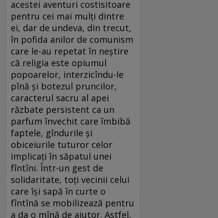
acestei aventuri costisitoare
pentru cei mai mulţi dintre
ei, dar de undeva, din trecut,
în pofida anilor de comunism
care le-au repetat în neştire
că religia este opiumul
popoarelor, interzicîndu-le
pînă şi botezul pruncilor,
caracterul sacru al apei
răzbate persistent ca un
parfum învechit care îmbibă
faptele, gîndurile şi
obiceiurile tuturor celor
implicaţi în săpatul unei
fîntîni. Într-un gest de
solidaritate, toţi vecinii celui
care îşi sapă în curte o
fîntînă se mobilizează pentru
a da o mînă de ajutor. Astfel,