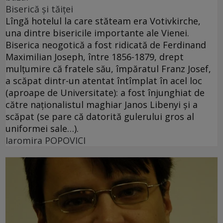
Biserică şi tăiţei
Lîngă hotelul la care stăteam era Votivkirche,
una dintre bisericile importante ale Vienei.
Biserica neogotică a fost ridicată de Ferdinand
Maximilian Joseph, între 1856-1879, drept
mulţumire că fratele său, împăratul Franz Josef,
a scăpat dintr-un atentat întîmplat în acel loc
(aproape de Universitate): a fost înjunghiat de
către naţionalistul maghiar Janos Libenyi şi a
scăpat (se pare că datorită gulerului gros al
uniformei sale…).
Iaromira POPOVICI