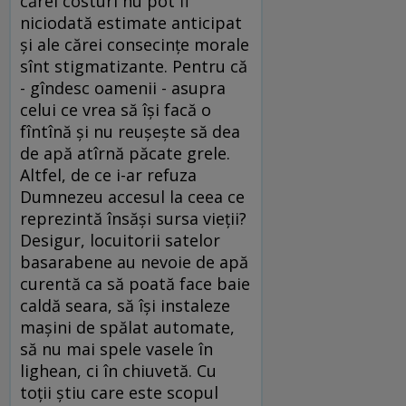
cărei costuri nu pot fi
niciodată estimate anticipat
şi ale cărei consecinţe morale
sînt stigmatizante. Pentru că
- gîndesc oamenii - asupra
celui ce vrea să îşi facă o
fîntînă şi nu reuşeşte să dea
de apă atîrnă păcate grele.
Altfel, de ce i-ar refuza
Dumnezeu accesul la ceea ce
reprezintă însăşi sursa vieţii?
Desigur, locuitorii satelor
basarabene au nevoie de apă
curentă ca să poată face baie
caldă seara, să îşi instaleze
maşini de spălat automate,
să nu mai spele vasele în
lighean, ci în chiuvetă. Cu
toţii ştiu care este scopul