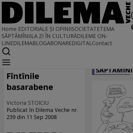
Home
EDITORIALE ȘI OPINII
SOCIETATE
TEMA
SĂPTĂMÎNII
LA ZI ÎN CULTURĂ
DILEME ON-
LINE
DILEMABLOG
ABONARE
DIGITAL
Contact
Home
CARICATU
Locuri comune
SĂPTĂMÎNI
Fîntînile
basarabene
Victoria STOICIU
Publicat în Dilema Veche nr.
239 din 11 Sep 2008