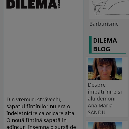
Barburisme
DILEMA
BLOG
Despre
îmbătrînire și
alți demoni
Din vremuri străvechi,
Ana Maria
săpatul fîntînilor nu era o
SANDU
îndeletnicire ca oricare alta.
O nouă fîntînă săpată în
adîncuri însemna o sursă de