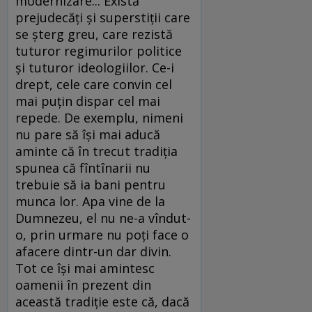
modernizare... Există
prejudecăţi şi superstiţii care
se şterg greu, care rezistă
tuturor regimurilor politice
şi tuturor ideologiilor. Ce-i
drept, cele care convin cel
mai puţin dispar cel mai
repede. De exemplu, nimeni
nu pare să îşi mai aducă
aminte că în trecut tradiţia
spunea că fîntînarii nu
trebuie să ia bani pentru
munca lor. Apa vine de la
Dumnezeu, el nu ne-a vîndut-
o, prin urmare nu poţi face o
afacere dintr-un dar divin.
Tot ce îşi mai amintesc
oamenii în prezent din
această tradiţie este că, dacă