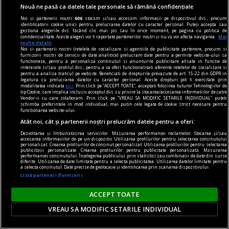
Nouă ne pasă ca datele tale personale să rămână confidențiale
Noi și partenerii noștri
606
stocăm și/sau accesăm informații pe dispozitivul dvs., precum
identificatorii cookie unici pentru prelucrarea datelor cu caracter personal. Puteți accepta sau
gestiona alegerile dvs. făcând clic mai jos sau în orice moment, pe pagina cu politica de
confidențialitate. Aceste alegeri vor fi raportate partenerilor noștri și nu vă vor afecta navigarea.
Mai
multe detalii
Noi si partenerii nostri (retelele de socializare si agentiile de publicitate partenere, precum si
furnizorii nostri de servicii de date analitice) prelucram date pentru a permite website-ului sa
functioneze, pentru a personaliza continutul si anunturile publicitare afisate in functie de
interesele si/sau profilul dvs., pentru a va oferi functionalitati aferente retelelor de socializare si
pentru a analiza traficul pe website. Beneficiati de drepturile prevazute de art. 15-22 din GDPR in
legatura cu prelucrarea datelor cu caracter personal. Aceste drepturi pot fi exercitate prin
modalitatea indicata
aici
. Prin click pe “ACCEPT TOATE”, acceptati folosirea tuturor Tehnologiilor de
tip Cookie, care implica inclusiv acceptul dvs. cu privire la stocarea/accesarea informatiilor de catre
Atitudini mic-burgheze
Vendor-ii cu care colaboram. Prin click pe “VREAU SA MODIFIC SETARILE INDIVIDUAL” puteti
schimba preferintele in mod individual, mai putin cele legate de cookie strict necesare pentru
Ce am învăţat din Lovin vs Ţoghină
functionarea website-ului.
Cazul Lovin vs Ţoghină, despre care am scris
Atât noi, cât și partenerii noștri prelucrăm datele pentru a oferi:
acum două săptămîni, pare chiar mai complicat
Dezvoltarea și îmbunătățirea serviciilor. Măsurarea performanței reclamelor. Stocarea și/sau
accesarea informațiilor de pe un dispozitiv. Utilizarea profilurilor pentru selectarea conținutului
personalizat. Crearea profilurilor de conținut personalizat. Utilizarea profilurilor pentru selectarea
decît am reuşit eu să-l redau. Am trecut în
publicității personalizate. Crearea profilurilor pentru publicitate personalizată. Măsurarea
performanței conținutului. Înțelegerea publicului prin statistici sau combinații de date din surse
revistă detaliile pentru a ajunge la discuţia de
diferite. Utilizarea de date limitate pentru a selecta publicitatea. Utilizarea datelor limitate pentru
a selecta conținutul. Date precise de geolocație și identificarea prin scanarea dispozitivului.
principiu despre protecţia surselor.
Listă parteneri (furnizori)
Cristian GHINEA
ACCEPT TOATE
VREAU SA MODIFIC SETARILE INDIVIDUAL