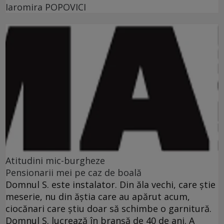
Iaromira POPOVICI
Atitudini mic-burgheze
Pensionarii mei pe caz de boală
Domnul S. este instalator. Din ăla vechi, care ştie
meserie, nu din ăştia care au apărut acum,
ciocănari care ştiu doar să schimbe o garnitură.
Domnul S. lucrează în branşă de 40 de ani. A