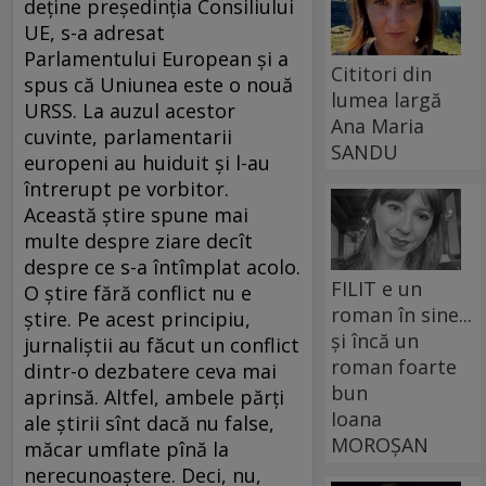
deţine preşedinţia Consiliului
UE, s-a adresat
Parlamentului European şi a
Cititori din
spus că Uniunea este o nouă
lumea largă
URSS. La auzul acestor
Ana Maria
cuvinte, parlamentarii
SANDU
europeni au huiduit şi l-au
întrerupt pe vorbitor.
Această ştire spune mai
multe despre ziare decît
despre ce s-a întîmplat acolo.
FILIT e un
O ştire fără conflict nu e
roman în sine...
ştire. Pe acest principiu,
și încă un
jurnaliştii au făcut un conflict
roman foarte
dintr-o dezbatere ceva mai
bun
aprinsă. Altfel, ambele părţi
Ioana
ale ştirii sînt dacă nu false,
MOROȘAN
măcar umflate pînă la
nerecunoaştere. Deci, nu,