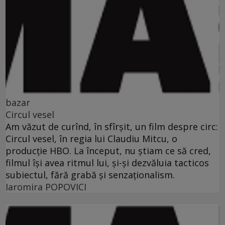
bazar
Circul vesel
Am văzut de curînd, în sfîrşit, un film despre circ:
Circul vesel, în regia lui Claudiu Mitcu, o
producţie HBO. La început, nu ştiam ce să cred,
filmul îşi avea ritmul lui, şi-şi dezvăluia tacticos
subiectul, fără grabă şi senzaţionalism.
Iaromira POPOVICI