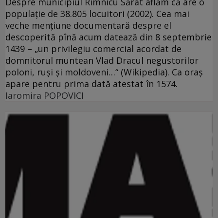
Despre municipiul Rîmnicu Sărat aflăm că are o
populaţie de 38.805 locuitori (2002). Cea mai
veche menţiune documentară despre el
descoperită pînă acum datează din 8 septembrie
1439 – „un privilegiu comercial acordat de
domnitorul muntean Vlad Dracul negustorilor
poloni, ruşi şi moldoveni…“ (Wikipedia). Ca oraş
apare pentru prima dată atestat în 1574.
Iaromira POPOVICI