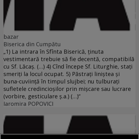
bazar
Biserica din Cumpătu
„1) La intrara în Sfînta Biserică, ţinuta
vestimentară trebuie să fie decentă, compatibilă
cu Sf. Lăcaş. (…) 4) Cînd începe Sf. Liturghie, staţi
smeriţi la locul ocupat. 5) Păstraţi liniştea şi
buna-cuviinţă în timpul slujbei; nu tulburaţi
sufletele credincioşilor prin mişcare sau lucrare
(vorbire, gesticulare ş.a.) (…)“
Iaromira POPOVICI