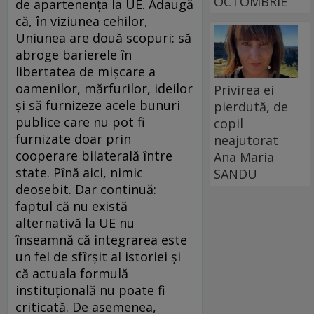
OCTOMBRIE
de apartenenţa la UE. Adaugă
că, în viziunea cehilor,
Uniunea are două scopuri: să
abroge barierele în
libertatea de mişcare a
oamenilor, mărfurilor, ideilor
Privirea ei
şi să furnizeze acele bunuri
pierdută, de
publice care nu pot fi
copil
furnizate doar prin
neajutorat
cooperare bilaterală între
Ana Maria
state. Pînă aici, nimic
SANDU
deosebit. Dar continuă:
faptul că nu există
alternativă la UE nu
înseamnă că integrarea este
un fel de sfîrşit al istoriei şi
că actuala formulă
instituţională nu poate fi
criticată. De asemenea,