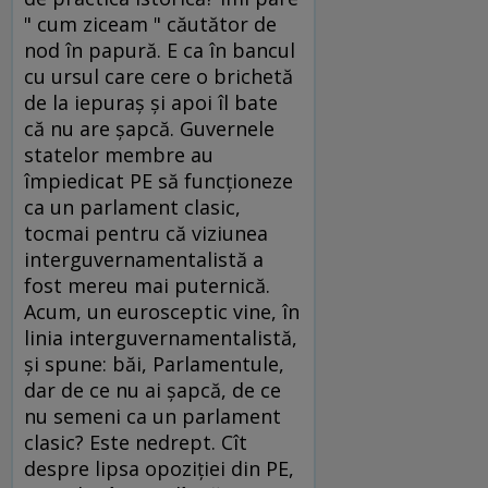
" cum ziceam " căutător de
nod în papură. E ca în bancul
cu ursul care cere o brichetă
de la iepuraş şi apoi îl bate
că nu are şapcă. Guvernele
statelor membre au
împiedicat PE să funcţioneze
ca un parlament clasic,
tocmai pentru că viziunea
interguvernamentalistă a
fost mereu mai puternică.
Acum, un eurosceptic vine, în
linia interguvernamentalistă,
şi spune: băi, Parlamentule,
dar de ce nu ai şapcă, de ce
nu semeni ca un parlament
clasic? Este nedrept. Cît
despre lipsa opoziţiei din PE,