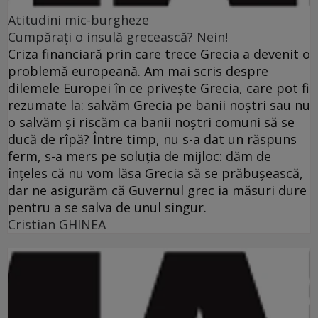
Atitudini mic-burgheze
Cumpăraţi o insulă grecească? Nein!
Criza financiară prin care trece Grecia a devenit o
problemă europeană. Am mai scris despre
dilemele Europei în ce priveşte Grecia, care pot fi
rezumate la: salvăm Grecia pe banii noştri sau nu
o salvăm şi riscăm ca banii noştri comuni să se
ducă de rîpă? Între timp, nu s-a dat un răspuns
ferm, s-a mers pe soluţia de mijloc: dăm de
înţeles că nu vom lăsa Grecia să se prăbuşească,
dar ne asigurăm că Guvernul grec ia măsuri dure
pentru a se salva de unul singur.
Cristian GHINEA