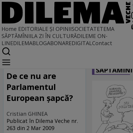
Home
EDITORIALE ȘI OPINII
SOCIETATE
TEMA
SĂPTĂMÎNII
LA ZI ÎN CULTURĂ
DILEME ON-
LINE
DILEMABLOG
ABONARE
DIGITAL
Contact
Home
CARICATU
Locuri comune
SĂPTĂMÎNI
De ce nu are
Parlamentul
European şapcă?
Cristian GHINEA
Publicat în Dilema Veche nr.
263 din 2 Mar 2009