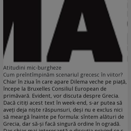
Atitudini mic-burgheze
Cum preîntîmpinăm scenariul grecesc în viitor?
Chiar în ziua în care apare Dilema veche pe piaţă,
începe la Bruxelles Consiliul European de
primăvară. Evident, vor discuta despre Grecia.
Dacă citiţi acest text în week-end, s-ar putea să
aveţi deja nişte răspunsuri, deşi nu e exclus nici
să meargă înainte pe formula: sîntem alături de
Grecia, dar să-şi facă singură ordine în ogradă.
Dar chiar mai interesantă e discuţia privind ce s-