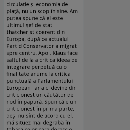
circulaţie şi economia de
piaţă, nu un scop în sine. Am
putea spune că el este
ultimul şef de stat
thatcherist coerent din
Europa, după ce actualul
Partid Conservator a migrat
spre centru. Apoi, Klaus face
saltul de la a critica ideea de
integrare perpetuă cu o
finalitate anume la critica
punctuală a Parlamentului
European. Iar aici devine din
critic onest un căutător de
nod în papură. Spun că e un
critic onest în prima parte,
deşi nu sînt de acord cu el,
mă situez mai degrabă în
tabăra celor care doresc o