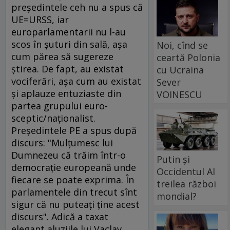
preşedintele ceh nu a spus că
UE=URSS, iar
europarlamentarii nu l-au
scos în şuturi din sală, aşa
Noi, cînd se
cum părea să sugereze
ceartă Polonia
ştirea. De fapt, au existat
cu Ucraina
vociferări, aşa cum au existat
Sever
şi aplauze entuziaste din
VOINESCU
partea grupului euro-
sceptic/naţionalist.
Preşedintele PE a spus după
discurs: "Mulţumesc lui
Dumnezeu că trăim într-o
Putin și
democraţie europeană unde
Occidentul Al
fiecare se poate exprima. În
treilea război
parlamentele din trecut sînt
mondial?
sigur că nu puteaţi ţine acest
discurs". Adică a taxat
elegant aluziile lui Vaclav