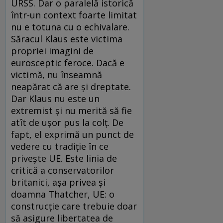
URSS. Dar o paralelă istorică
într-un context foarte limitat
nu e totuna cu o echivalare.
Săracul Klaus este victima
propriei imagini de
eurosceptic feroce. Dacă e
victimă, nu înseamnă
neapărat că are şi dreptate.
Dar Klaus nu este un
extremist şi nu merită să fie
atît de uşor pus la colţ. De
fapt, el exprimă un punct de
vedere cu tradiţie în ce
priveşte UE. Este linia de
critică a conservatorilor
britanici, aşa privea şi
doamna Thatcher, UE: o
construcţie care trebuie doar
să asigure libertatea de