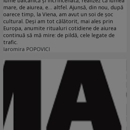
lume balcanică şi încrîncenată, realizez că lumea
mare, de aiurea, e… altfel. Ajunsă, din nou, după
oarece timp, la Viena, am avut un soi de şoc
cultural. Deşi am tot călătorit, mai ales prin
Europa, anumite ritualuri cotidiene de aiurea
continuă să mă mire: de pildă, cele legate de
trafic.
Iaromira POPOVICI