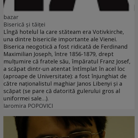
bazar
Biserică şi tăiţei
Lîngă hotelul la care stăteam era Votivkirche,
una dintre bisericile importante ale Vienei.
Biserica neogotică a fost ridicată de Ferdinand
Maximilian Joseph, între 1856-1879, drept
mulţumire că fratele său, împăratul Franz Josef,
a scăpat dintr-un atentat întîmplat în acel loc
(aproape de Universitate): a fost înjunghiat de
către naţionalistul maghiar Janos Libenyi şi a
scăpat (se pare că datorită gulerului gros al
uniformei sale…).
Iaromira POPOVICI