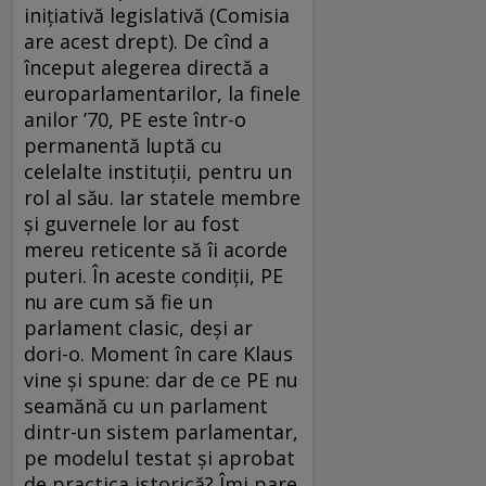
iniţiativă legislativă (Comisia
are acest drept). De cînd a
început alegerea directă a
europarlamentarilor, la finele
anilor ’70, PE este într-o
permanentă luptă cu
celelalte instituţii, pentru un
rol al său. Iar statele membre
şi guvernele lor au fost
mereu reticente să îi acorde
puteri. În aceste condiţii, PE
nu are cum să fie un
parlament clasic, deşi ar
dori-o. Moment în care Klaus
vine şi spune: dar de ce PE nu
seamănă cu un parlament
dintr-un sistem parlamentar,
pe modelul testat şi aprobat
de practica istorică? Îmi pare