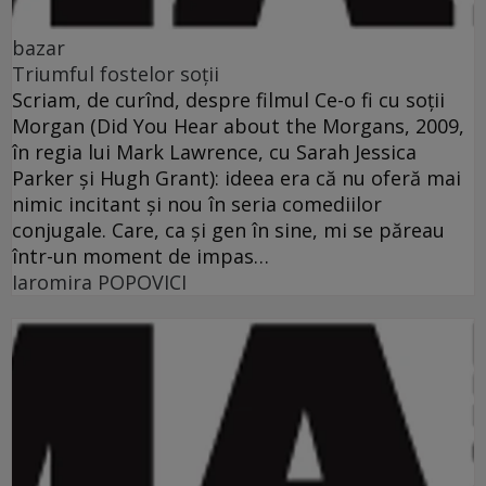
bazar
Triumful fostelor soţii
Scriam, de curînd, despre filmul Ce-o fi cu soţii
Morgan (Did You Hear about the Morgans, 2009,
în regia lui Mark Lawrence, cu Sarah Jessica
Parker şi Hugh Grant): ideea era că nu oferă mai
nimic incitant şi nou în seria comediilor
conjugale. Care, ca şi gen în sine, mi se păreau
într-un moment de impas…
Iaromira POPOVICI