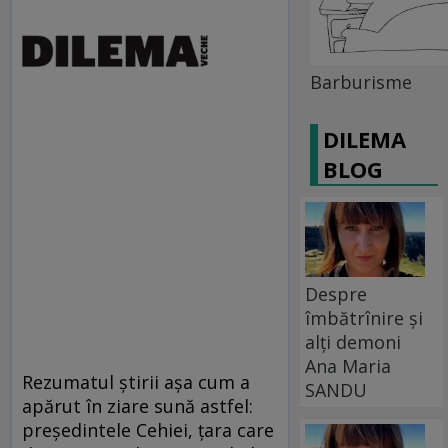
Barburisme
DILEMA
BLOG
Despre
îmbătrînire și
alți demoni
Ana Maria
Rezumatul ştirii aşa cum a
SANDU
apărut în ziare sună astfel:
preşedintele Cehiei, ţara care