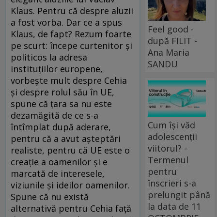
Klaus. Pentru că despre aluzii
a fost vorba. Dar ce a spus
Feel good -
Klaus, de fapt? Rezum foarte
după FILIT -
pe scurt: începe curtenitor şi
Ana Maria
politicos la adresa
SANDU
instituţiilor europene,
vorbeşte mult despre Cehia
şi despre rolul său în UE,
spune că ţara sa nu este
dezamăgită de ce s-a
Cum își văd
întîmplat după aderare,
adolescenții
pentru că a avut aşteptări
viitorul? -
realiste, pentru că UE este o
Termenul
creaţie a oamenilor şi e
pentru
marcată de interesele,
înscrieri s-a
viziunile şi ideilor oamenilor.
prelungit până
Spune că nu există
la data de 11
alternativă pentru Cehia faţă