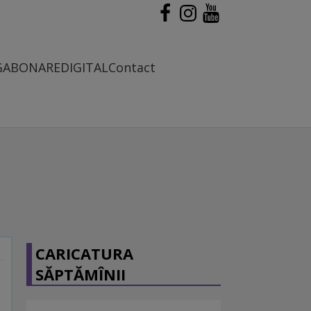
G
ABONARE
DIGITAL
Contact
CARICATURA
SĂPTĂMÎNII