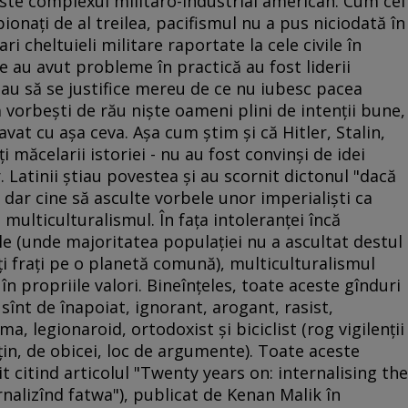
ste complexul militaro-industrial american. Cum cei
spionaţi de al treilea, pacifismul nu a pus niciodată în
ri cheltuieli militare raportate la cele civile în
e au avut probleme în practică au fost liderii
au să se justifice mereu de ce nu iubesc pacea
 vorbeşti de rău nişte oameni plini de intenţii bune,
vat cu aşa ceva. Aşa cum ştim şi că Hitler, Stalin,
i măcelarii istoriei - nu au fost convinşi de idei
 Latinii ştiau povestea şi au scornit dictonul "dacă
 dar cine să asculte vorbele unor imperialişti ca
 multiculturalismul. În faţa intoleranţei încă
le (unde majoritatea populaţiei nu a ascultat destul
ţi fraţi pe o planetă comună), multiculturalismul
 propriile valori. Bineînţeles, toate aceste gînduri
 sînt de înapoiat, ignorant, arogant, rasist,
ma, legionaroid, ortodoxist şi biciclist (rog vigilenţii
ţin, de obicei, loc de argumente). Toate aceste
it citind articolul "Twenty years on: internalising the
nalizînd fatwa"), publicat de Kenan Malik în