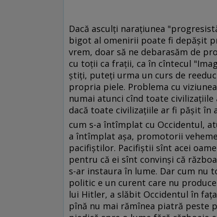
Dacă asculţi naraţiunea "progresistă"
bigot al omenirii poate fi depăşit p
vrem, doar să ne debarasăm de proas
cu toţii ca fraţii, ca în cîntecul "Im
ştiţi, puteţi urma un curs de reedu
propria piele. Problema cu viziunea
numai atunci cînd toate civilizaţiile
dacă toate civilizaţiile ar fi păşit în 
cum s-a întîmplat cu Occidentul, at
a întîmplat aşa, promotorii veheme
pacifiştilor. Pacifiştii sînt acei oa
pentru că ei sînt convinşi că războa
s-ar instaura în lume. Dar cum nu to
politic e un curent care nu produce 
lui Hitler, a slăbit Occidentul în fa
pînă nu mai rămînea piatră peste pi