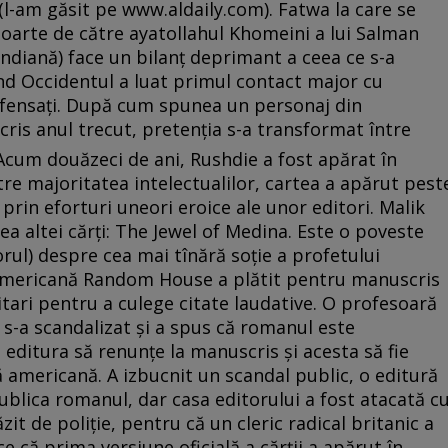
(l-am găsit pe www.aldaily.com). Fatwa la care se
oarte de către ayatollahul Khomeini a lui Salman
 indiană) face un bilanţ deprimant a ceea ce s-a
înd Occidentul a luat primul contact major cu
ofensaţi. După cum spunea un personaj din
cris anul trecut, pretenţia s-a transformat între
 Acum douăzeci de ani, Rushdie a fost apărat în
tre majoritatea intelectualilor, cartea a apărut pest
 prin eforturi uneori eroice ale unor editori. Malik
a altei cărţi: The Jewel of Medina. Este o poveste
rul) despre cea mai tînără soţie a profetului
americană Random House a plătit pentru manuscris
itari pentru a culege citate laudative. O profesoară
 s-a scandalizat şi a spus că romanul este
 editura să renunţe la manuscris şi acesta să fie
ă americană. A izbucnit un scandal public, o editură
ublica romanul, dar casa editorului a fost atacată c
it de poliţie, pentru că un cleric radical britanic a
e că prima versiune oficială a cărţii a apărut în...