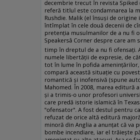
decembrie trecut în revista Spiked 
referă titlul este condamnarea la m
Rushdie. Malik (el însuşi de origine
întîmplat în cele două decenii de c
pretenţia musulmanilor de a nu fi 
Speakersâ Corner despre care am s
timp în dreptul de a nu fi ofensaţi.
numele libertăţii de expresie, de că
tot în lume în pofida ameninţărilor,
compară această situaţie cu poveste
romantică şi inofensivă (spune auto
Mahomed. În 2008, marea editură 
şi a trimis-o unor profesori univers
care predă istorie islamică în Texas
"ofensator". A fost destul pentru ca
refuzat de orice altă editură major
minoră din Anglia a anunţat că va p
bombe incendiare, iar el trăieşte păz
ameninţat cu alte atacuri. Aşa se fac