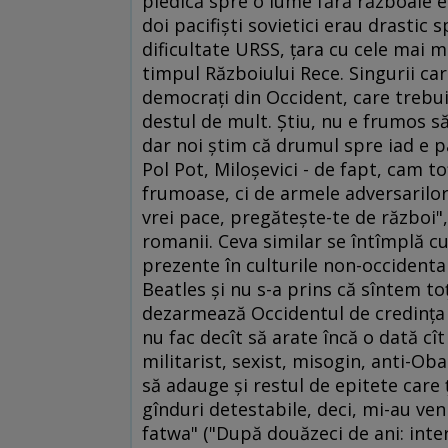
piedică spre o lume fără războaie e
doi pacifişti sovietici erau drastic 
dificultate URSS, ţara cu cele mai ma
timpul Războiului Rece. Singurii car
democraţi din Occident, care trebui
destul de mult. Ştiu, nu e frumos să
dar noi ştim că drumul spre iad e pa
Pol Pot, Miloşevici - de fapt, cam toţ
frumoase, ci de armele adversarilor.
vrei pace, pregăteşte-te de război",
romanii. Ceva similar se întîmplă cu
prezente în culturile non-occidenta
Beatles şi nu s-a prins că sîntem to
dezarmează Occidentul de credinţa în
nu fac decît să arate încă o dată cît
militarist, sexist, misogin, anti-Oba
să adauge şi restul de epitete care 
gînduri detestabile, deci, mi-au ven
fatwa" ("După douăzeci de ani: inter