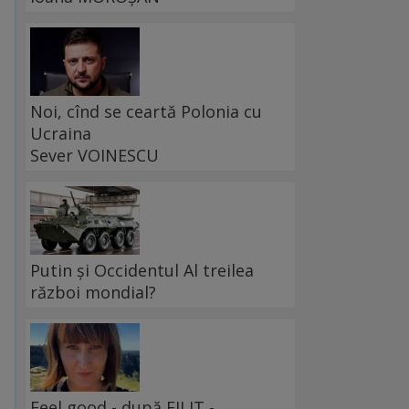
Noi, cînd se ceartă Polonia cu
Ucraina
Sever VOINESCU
Putin și Occidentul Al treilea
război mondial?
Feel good - după FILIT -