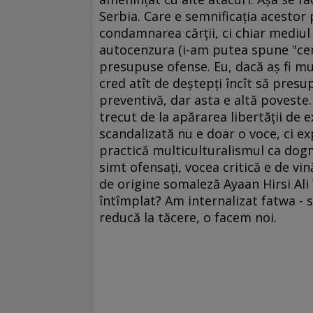
Serbia. Care e semnificaţia acestor 
condamnarea cărţii, ci chiar mediul
autocenzura (i-am putea spune "cen
presupuse ofense. Eu, dacă aş fi mu
cred atît de deştepţi încît să presu
preventivă, dar asta e altă poveste.
trecut de la apărarea libertăţii de
scandalizată nu e doar o voce, ci ex
practică multiculturalismul ca dogmă:
simt ofensaţi, vocea critică e de vin
de origine somaleză Ayaan Hirsi Ali 
întîmplat? Am internalizat fatwa -
reducă la tăcere, o facem noi.