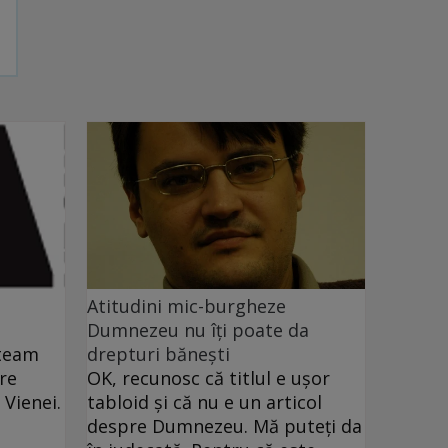
Atitudini mic-burgheze
Dumnezeu nu îţi poate da
ăteam
drepturi băneşti
re
OK, recunosc că titlul e uşor
 Vienei.
tabloid şi că nu e un articol
t
despre Dumnezeu. Mă puteţi da