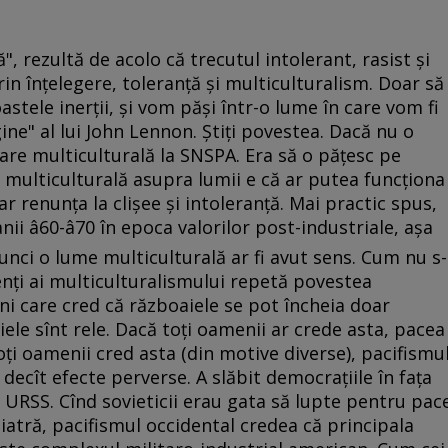
, rezultă de acolo că trecutul intolerant, rasist şi
rin înţelegere, toleranţă şi multiculturalism. Doar să
tele inerţii, şi vom păşi într-o lume în care vom fi
agine" al lui John Lennon. Ştiţi povestea. Dacă nu o
care multiculturală la SNSPA. Era să o păţesc pe
 multiculturală asupra lumii e că ar putea funcţiona
 ar renunţa la clişee şi intoleranţă. Mai practic spus,
anii â60-â70 în epoca valorilor post-industriale, aşa
unci o lume multiculturală ar fi avut sens. Cum nu s-
nţi ai multiculturalismului repetă povestea
meni care cred că războaiele se pot încheia doar
iele sînt rele. Dacă toţi oamenii ar crede asta, pacea
ţi oamenii cred asta (din motive diverse), pacifismu
decît efecte perverse. A slăbit democraţiile în faţa
ţa URSS. Cînd sovieticii erau gata să lupte pentru pac
atră, pacifismul occidental credea că principala