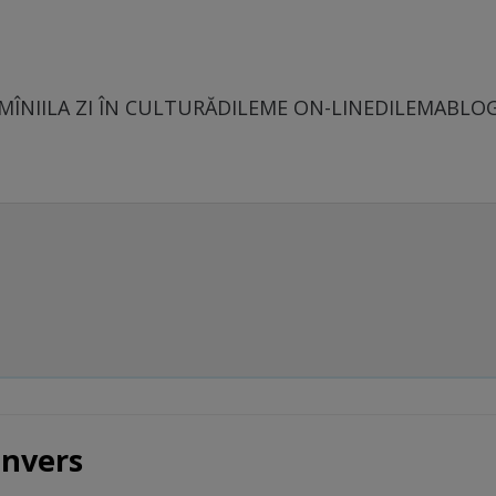
MÎNII
LA ZI ÎN CULTURĂ
DILEME ON-LINE
DILEMABLO
invers