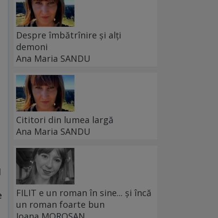
Despre îmbătrînire și alți
demoni
Ana Maria SANDU
Cititori din lumea largă
Ana Maria SANDU
l
FILIT e un roman în sine... și încă
e
un roman foarte bun
Ioana MOROȘAN