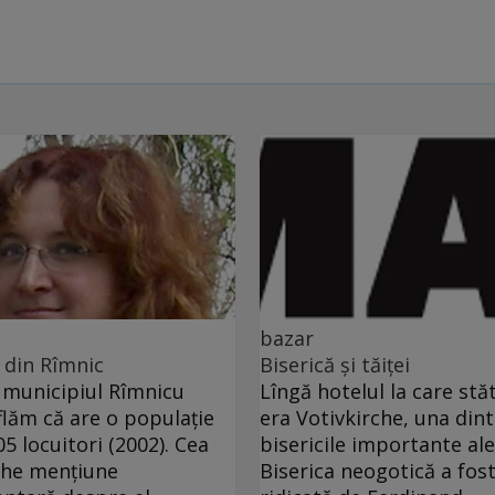
bazar
 din Rîmnic
Biserică şi tăiţei
municipiul Rîmnicu
Lîngă hotelul la care st
flăm că are o populaţie
era Votivkirche, una dint
05 locuitori (2002). Cea
bisericile importante ale
che menţiune
Biserica neogotică a fos