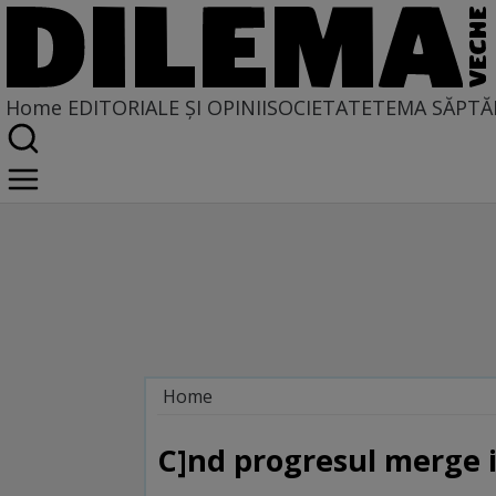
Home
EDITORIALE ȘI OPINII
SOCIETATE
TEMA SĂPTĂ
Home
Locuri comune
C]nd progresul merge 