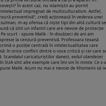
poveşti? În acest caz, nu islamiştii au pornit
 intelectual impregnat de multiculturalism. Astfel,
zură preventivă", cred) acţionează în vederea unei
sulman, m-aş ofensa că nişte tipi din altă cultură se
pună că sînt un infantil care are nevoie de protecţie
 Pe scurt - spune Malik - în douăzeci de ani am
 expresie la cenzură preventivă. Profesoara texană
primă o poziţie centrală în intelectualitatea care
 în orice conflict dintre o voce critică şi cei care s
ă. Scandalul caricaturiştilor danezi, exilul olandezei
în SUA sînt alte exemple care îmi vin în minte. Ce s-
 spune Malik. Acum nu mai e nevoie de Khomeini să n