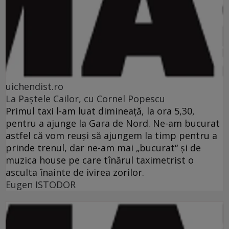
uichendist.ro
La Paştele Cailor, cu Cornel Popescu
Primul taxi l-am luat dimineaţă, la ora 5,30,
pentru a ajunge la Gara de Nord. Ne-am bucurat
astfel că vom reuşi să ajungem la timp pentru a
prinde trenul, dar ne-am mai „bucurat“ şi de
muzica house pe care tînărul taximetrist o
asculta înainte de ivirea zorilor.
Eugen ISTODOR