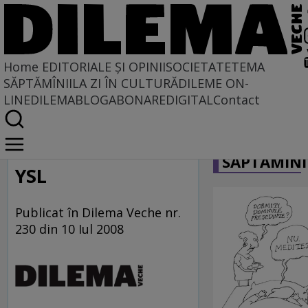
Home
EDITORIALE ȘI OPINII
SOCIETATE
TEMA
SĂPTĂMÎNII
LA ZI ÎN CULTURĂ
DILEME ON-
LINE
DILEMABLOG
ABONARE
DIGITAL
Contact
Home
CARICATU
La centru şi la margine
SĂPTĂMÎNI
YSL
Publicat în Dilema Veche nr.
230 din 10 Iul 2008