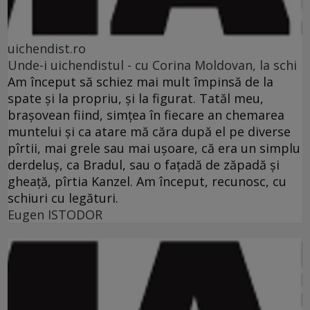
uichendist.ro
Unde-i uichendistul - cu Corina Moldovan, la schi
Am început să schiez mai mult împinsă de la
spate şi la propriu, şi la figurat. Tatăl meu,
braşovean fiind, simţea în fiecare an chemarea
muntelui şi ca atare mă căra după el pe diverse
pîrtii, mai grele sau mai uşoare, că era un simplu
derdeluş, ca Bradul, sau o faţadă de zăpadă şi
gheaţă, pîrtia Kanzel. Am început, recunosc, cu
schiuri cu legături.
Eugen ISTODOR