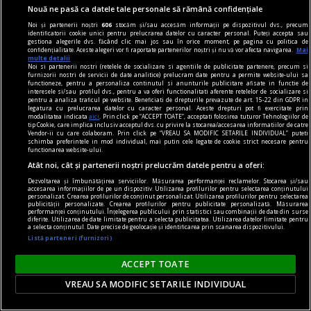
Oricît de mare a fost gerul de 24 ianuarie, de
Nouă ne pasă ca datele tale personale să rămână confidențiale
Unirea Principatelor (noi, pe vremuri, de 24
Noi și partenerii noștri
606
stocăm și/sau accesăm informații pe dispozitivul dvs., precum
ianuarie ziceam că e şi luna unirii Principalelor,
identificatorii cookie unici pentru prelucrarea datelor cu caracter personal. Puteți accepta sau
gestiona alegerile dvs. făcând clic mai jos sau în orice moment, pe pagina cu politica de
adică pe 7 era ziua ei, iar pe 26, ziua lui) mie,
confidențialitate. Aceste alegeri vor fi raportate partenerilor noștri și nu vă vor afecta navigarea.
Mai
multe detalii
dacă-mi fluturai şi un tramvai sau un bancomat
Noi si partenerii nostri (retelele de socializare si agentiile de publicitate partenere, precum si
furnizorii nostri de servicii de date analitice) prelucram date pentru a permite website-ului sa
sau o sarailie, nu mi-a ieşit din minte, căci ea nu
functioneze, pentru a personaliza continutul si anunturile publicitare afisate in functie de
interesele si/sau profilul dvs., pentru a va oferi functionalitati aferente retelelor de socializare si
îngheţase complet, această sintagmă, sau
pentru a analiza traficul pe website. Beneficiati de drepturile prevazute de art. 15-22 din GDPR in
legatura cu prelucrarea datelor cu caracter personal. Aceste drepturi pot fi exercitate prin
paradigmă, sau parapantă: „liderul de suflet al
modalitatea indicata
aici
. Prin click pe “ACCEPT TOATE”, acceptati folosirea tuturor Tehnologiilor de
tip Cookie, care implica inclusiv acceptul dvs. cu privire la stocarea/accesarea informatiilor de catre
românilor“.
Vendor-ii cu care colaboram. Prin click pe “VREAU SA MODIFIC SETARILE INDIVIDUAL” puteti
schimba preferintele in mod individual, mai putin cele legate de cookie strict necesare pentru
Radu COSAŞU
functionarea website-ului.
Atât noi, cât și partenerii noștri prelucrăm datele pentru a oferi:
Dezvoltarea și îmbunătățirea serviciilor. Măsurarea performanței reclamelor. Stocarea și/sau
accesarea informațiilor de pe un dispozitiv. Utilizarea profilurilor pentru selectarea conținutului
personalizat. Crearea profilurilor de conținut personalizat. Utilizarea profilurilor pentru selectarea
publicității personalizate. Crearea profilurilor pentru publicitate personalizată. Măsurarea
performanței conținutului. Înțelegerea publicului prin statistici sau combinații de date din surse
diferite. Utilizarea de date limitate pentru a selecta publicitatea. Utilizarea datelor limitate pentru
a selecta conținutul. Date precise de geolocație și identificarea prin scanarea dispozitivului.
Listă parteneri (furnizori)
ACCEPT TOATE
VREAU SA MODIFIC SETARILE INDIVIDUAL