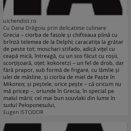
uichendist.ro
Cu Dana Drăgoiu prin delicatese culinare
Grecia – ciorba de fasole şi chifteaua plină cu
brînză telemea de la Delphi; caracatiţa la grătar
de peste tot; moschari stifado, adică viţel cu
ceapă mică, întreagă, cu un sos făcut cu roşii,
scorţişoară, oţet; kokoretzi – un fel de drob, dar
fără prapor, sub formă de frigare, cu lămîie şi
ulei de măsline, şi ciorba de miel de Paşte în
Mikonos; şi peştele, orice peşte – că oricum nu
mă pricep –, oriunde în Grecia, în special pe
malul mării; cel mai bun souvlaki din lume în
sudul Peloponesului,
Eugen ISTODOR