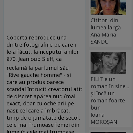
Cititori din
lumea largă
Ana Maria
Coperta reproduce una
SANDU
dintre fotografiile pe care i
le-a făcut, la-nceputul anilor
â70, Jeanloup Sieff, ca
reclamă la parfumul său
"Rive gauche homme" - şi
FILIT e un
care au produs oarece
roman în sine...
scandal întrucît creatorul atît
și încă un
de discret apărea nud (mai
roman foarte
exact, doar cu ochelarii pe
bun
nas); cel care a îmbrăcat,
Ioana
timp de o jumătate de secol,
MOROȘAN
cele mai frumoase femei din
lume în cele mai frumoase