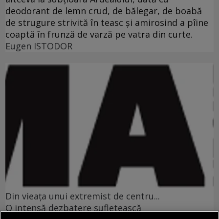
deodorant de lemn crud, de bălegar, de boabă
de strugure strivită în teasc şi amirosind a pîine
coaptă în frunză de varză pe vatra din curte.
Eugen ISTODOR
Din vieaţa unui extremist de centru...
O intensă dezbatere sufletească