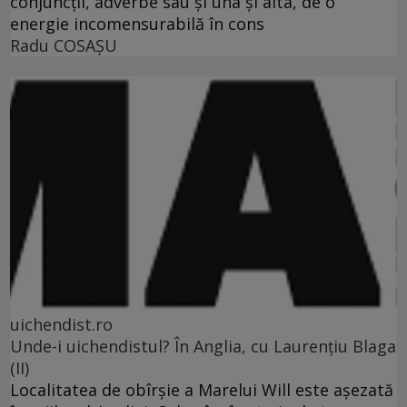
conjuncţii, adverbe sau şi una şi alta, de o
energie incomensurabilă în cons
Radu COSAŞU
uichendist.ro
Unde-i uichendistul? În Anglia, cu Laurenţiu Blaga
(II)
Localitatea de obîrşie a Marelui Will este aşezată