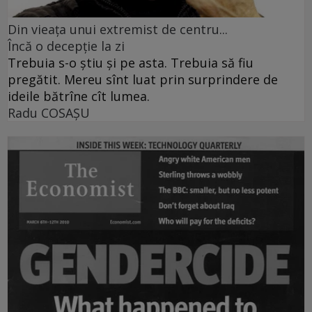
Din vieaţa unui extremist de centru...
Încă o decepţie la zi
Trebuia s-o ştiu şi pe asta. Trebuia să fiu
pregătit. Mereu sînt luat prin surprindere de
ideile bătrîne cît lumea.
Radu COSAŞU