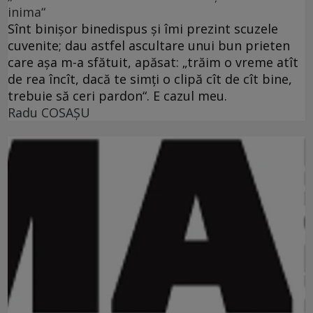
inima“
Sînt binişor binedispus şi îmi prezint scuzele
cuvenite; dau astfel ascultare unui bun prieten
care aşa m-a sfătuit, apăsat: „trăim o vreme atît
de rea încît, dacă te simţi o clipă cît de cît bine,
trebuie să ceri pardon“. E cazul meu.
Radu COSAŞU