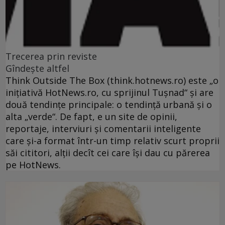
Trecerea prin reviste
Gîndeşte altfel
Think Outside The Box (think.hotnews.ro) este „o
iniţiativă HotNews.ro, cu sprijinul Tuşnad“ şi are
două tendinţe principale: o tendinţă urbană şi o
alta „verde“. De fapt, e un site de opinii,
reportaje, interviuri şi comentarii inteligente
care şi-a format într-un timp relativ scurt proprii
săi cititori, alţii decît cei care îşi dau cu părerea
pe HotNews.