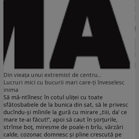
Din vieaţa unui extremist de centru...
Lucruri mici cu bucurii mari care-ţi înveselesc
inima
Să mă-ntîlnesc în cotul uliţei cu toate
sfătosbabele de la bunica din sat, să le privesc
ducîndu-şi mîinile la gură cu mirare „tiii, da’ ce
mare te-ai făcut!“, apoi să caut în şorţurile,
strînse boţ, miresme de poale-n brîu, vărzări
calde, cozonac domnesc şi pîine crescută pe