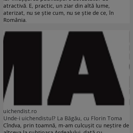
atractivă. E, practic, un ziar din altă lume,
aterizat, nu se ştie cum, nu se ştie de ce, în
România.
uichendist.ro
Unde-i uichendistul? La Băgău, cu Florin Toma
Cîndva, prin toamnă, m-am culcuşit cu neştire de
altceva la subţioara Ardealului, dată cu