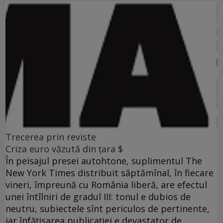
Trecerea prin reviste
Criza euro văzută din ţara $
În peisajul presei autohtone, suplimentul The
New York Times distribuit săptămînal, în fiecare
vineri, împreună cu România liberă, are efectul
unei întîlniri de gradul III: tonul e dubios de
neutru, subiectele sînt periculos de pertinente,
iar înfăţişarea publicaţiei e devastator de