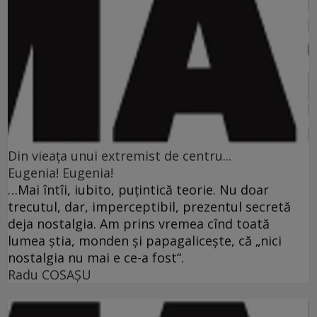
Din vieaţa unui extremist de centru...
Eugenia! Eugenia!
…Mai întîi, iubito, puţintică teorie. Nu doar
trecutul, dar, imperceptibil, prezentul secretă
deja nostalgia. Am prins vremea cînd toată
lumea ştia, monden şi papagaliceşte, că „nici
nostalgia nu mai e ce-a fost“.
Radu COSAŞU