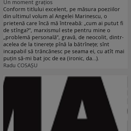
Un moment graţios
Conform titlului excelent, pe măsura poeziilor
din ultimul volum al Angelei Marinescu, o
prietenă care încă mă întreabă: „cum ai putut fi
de stînga?“, marxismul este pentru mine o
„problemă personală“, gravă, de neocolit, dintr-
acelea de la tinereţe pînă la bătrîneţe; sînt
incapabil să trăncănesc pe seama ei, cu atît mai
puţin să-mi bat joc de ea (ironic, da…).
Radu COSAŞU