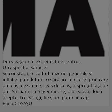
Din vieaţa unui extremist de centru...
Un aspect al sărăciei
Se constată, în cadrul mizeriei generale şi
inflaţiei pamfletare, o sărăcire a injuriei prin care
omul îşi dezvăluie, ceas de ceas, dispreţul faţă de
om. Să luăm, ca în geometrie, o dreaptă, două
drepte, trei stîngi, fie şi un pumn în cap.
Radu COSAŞU