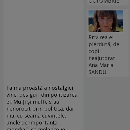
OCTOMBRIE
Privirea ei
pierdută, de
copil
neajutorat
Ana Maria
SANDU
Faima proastă a nostalgiei
vine, desigur, din politizarea
ei. Mulţi şi multe s-au
nenorocit prin politică, dar
mai cu seamă cuvintele,
unele de importanţă
mondială ca melancolie,