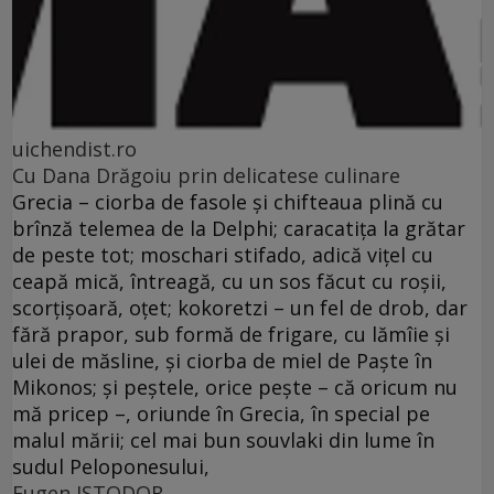
uichendist.ro
Cu Dana Drăgoiu prin delicatese culinare
Grecia – ciorba de fasole şi chifteaua plină cu
brînză telemea de la Delphi; caracatiţa la grătar
de peste tot; moschari stifado, adică viţel cu
ceapă mică, întreagă, cu un sos făcut cu roşii,
scorţişoară, oţet; kokoretzi – un fel de drob, dar
fără prapor, sub formă de frigare, cu lămîie şi
ulei de măsline, şi ciorba de miel de Paşte în
Mikonos; şi peştele, orice peşte – că oricum nu
mă pricep –, oriunde în Grecia, în special pe
malul mării; cel mai bun souvlaki din lume în
sudul Peloponesului,
Eugen ISTODOR