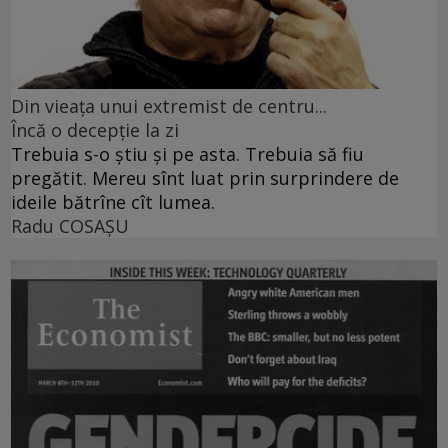
Din vieaţa unui extremist de centru...
Încă o decepţie la zi
Trebuia s-o ştiu şi pe asta. Trebuia să fiu
pregătit. Mereu sînt luat prin surprindere de
ideile bătrîne cît lumea.
Radu COSAŞU