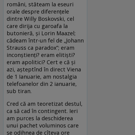
români, stăteam la eseuri
orale despre diferenţele
dintre Willy Boskovski, cel
care dirija cu garoafa la
butonieră, şi Lorin Maazel;
cădeam într-un fel de „Johann
Strauss ca paradox“; eram
inconştienţi? eram elitişti?
eram apolitici? Cert e că şi
azi, aşteptînd în direct Viena
de 1 Ianuarie, am nostalgia
telefoanelor din 2 ianuarie,
sub tiran.
Cred că am teoretizat destul,
ca să cad în contingent. Ieri
am purces la deschiderea
unui pachet voluminos care
se odihnea de cîteva ore