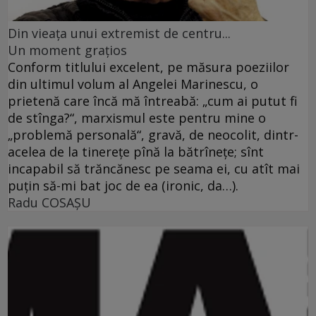
Din vieaţa unui extremist de centru...
Un moment graţios
Conform titlului excelent, pe măsura poeziilor
din ultimul volum al Angelei Marinescu, o
prietenă care încă mă întreabă: „cum ai putut fi
de stînga?“, marxismul este pentru mine o
„problemă personală“, gravă, de neocolit, dintr-
acelea de la tinereţe pînă la bătrîneţe; sînt
incapabil să trăncănesc pe seama ei, cu atît mai
puţin să-mi bat joc de ea (ironic, da…).
Radu COSAŞU