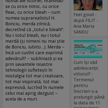
numai ale istoriei, hrănindu-
se cu orice nimic, cu orice
fleac, cu orice bleah – cum
Feel good -
numea suprarealistul H.
după FILIT -
Bonciu, merda zilnică,
Ana Maria
decretînd că „totul e bleah!“.
SANDU
Nu-i totul bleah, nu-i totul
merdă (şi nimeni nu mai ştie
de Bonciu, iubito…). Merda –
încă un cuvînt care exprimă
adevărul!? – subliniază şi ea
Cum își văd
prin savantele noastre
adolescenții
tehnologii sufleteşti în
viitorul? -
nostalgia tot mai creatoare,
Termenul
tot mai inspirată, tot mai
pentru
expresivă, lucrînd în numele
înscrieri s-a
celui mai aprig dezgust –
prelungit până
acela de a muri.
la data de 11