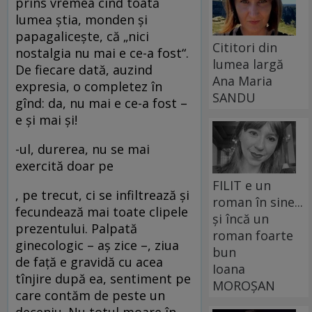
prins vremea cînd toată
lumea ştia, monden şi
papagaliceşte, că „nici
Cititori din
nostalgia nu mai e ce-a fost“.
lumea largă
De fiecare dată, auzind
Ana Maria
expresia, o completez în
SANDU
gînd: da, nu mai e ce-a fost –
e şi mai şi!
-ul, durerea, nu se mai
exercită doar pe
FILIT e un
, pe trecut, ci se infiltrează şi
roman în sine...
fecundează mai toate clipele
și încă un
prezentului. Palpată
roman foarte
ginecologic – aş zice –, ziua
bun
de faţă e gravidă cu acea
Ioana
tînjire după ea, sentiment pe
MOROȘAN
care contăm de peste un