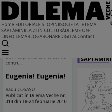
Home
EDITORIALE ȘI OPINII
SOCIETATE
TEMA
SĂPTĂMÎNII
LA ZI ÎN CULTURĂ
DILEME ON-
LINE
DILEMABLOG
ABONARE
DIGITAL
Contact
Home
CARICATU
La centru şi la margine
Din vieaţa unui extremist de
SĂPTĂMÎNI
centru...
Eugenia! Eugenia!
Radu COSAŞU
Publicat în Dilema Veche nr.
314 din 18-24 februarie 2010