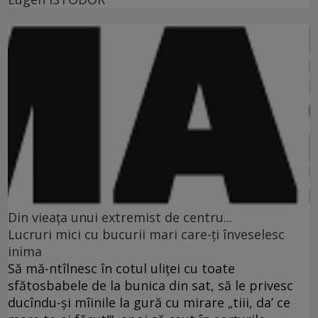
Din vieaţa unui extremist de centru...
Lucruri mici cu bucurii mari care-ţi înveselesc
inima
Să mă-ntîlnesc în cotul uliţei cu toate
sfătosbabele de la bunica din sat, să le privesc
ducîndu-şi mîinile la gură cu mirare „tiii, da’ ce