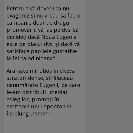
Pentru a vă dovedi că nu
exagerez şi nu vreau să fac o
campanie doar de dragul
promovării, vă las pe dvs. să
decideţi dacă Noua Eugenia
este pe placul dvs. şi dacă vă
satisface papilele gustative
la fel ca odinioară.“
Aranjate minuţios în cîteva
straturi dense, străluceau
nenumărate Eugenii, pe care
le-am distribuit imediat
colegilor, prompţi în
emiterea unui spontan şi
îndelung „mmm“.