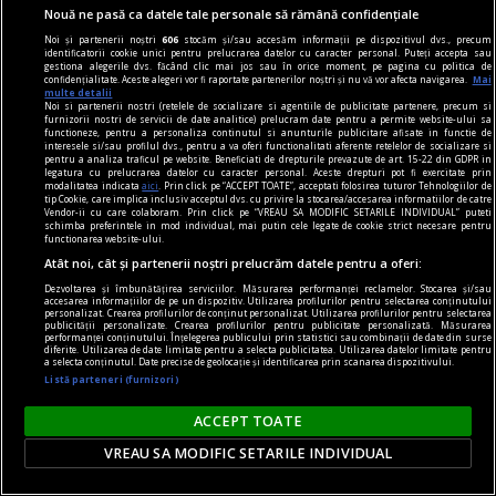
Nouă ne pasă ca datele tale personale să rămână confidențiale
Din vieaţa unui extremist de centru...
Noi și partenerii noștri
606
stocăm și/sau accesăm informații pe dispozitivul dvs., precum
identificatorii cookie unici pentru prelucrarea datelor cu caracter personal. Puteți accepta sau
„Lucruri mici cu bucurii mari care-ţi înveselesc
gestiona alegerile dvs. făcând clic mai jos sau în orice moment, pe pagina cu politica de
confidențialitate. Aceste alegeri vor fi raportate partenerilor noștri și nu vă vor afecta navigarea.
Mai
inima“
multe detalii
Noi si partenerii nostri (retelele de socializare si agentiile de publicitate partenere, precum si
Sînt binişor binedispus şi îmi prezint scuzele
furnizorii nostri de servicii de date analitice) prelucram date pentru a permite website-ului sa
functioneze, pentru a personaliza continutul si anunturile publicitare afisate in functie de
cuvenite; dau astfel ascultare unui bun prieten
interesele si/sau profilul dvs., pentru a va oferi functionalitati aferente retelelor de socializare si
pentru a analiza traficul pe website. Beneficiati de drepturile prevazute de art. 15-22 din GDPR in
care aşa m-a sfătuit, apăsat: „trăim o vreme atît
legatura cu prelucrarea datelor cu caracter personal. Aceste drepturi pot fi exercitate prin
modalitatea indicata
aici
. Prin click pe “ACCEPT TOATE”, acceptati folosirea tuturor Tehnologiilor de
de rea încît, dacă te simţi o clipă cît de cît bine,
tip Cookie, care implica inclusiv acceptul dvs. cu privire la stocarea/accesarea informatiilor de catre
Vendor-ii cu care colaboram. Prin click pe “VREAU SA MODIFIC SETARILE INDIVIDUAL” puteti
trebuie să ceri pardon“. E cazul meu.
schimba preferintele in mod individual, mai putin cele legate de cookie strict necesare pentru
functionarea website-ului.
Radu COSAŞU
Atât noi, cât și partenerii noștri prelucrăm datele pentru a oferi:
Dezvoltarea și îmbunătățirea serviciilor. Măsurarea performanței reclamelor. Stocarea și/sau
accesarea informațiilor de pe un dispozitiv. Utilizarea profilurilor pentru selectarea conținutului
personalizat. Crearea profilurilor de conținut personalizat. Utilizarea profilurilor pentru selectarea
publicității personalizate. Crearea profilurilor pentru publicitate personalizată. Măsurarea
performanței conținutului. Înțelegerea publicului prin statistici sau combinații de date din surse
diferite. Utilizarea de date limitate pentru a selecta publicitatea. Utilizarea datelor limitate pentru
a selecta conținutul. Date precise de geolocație și identificarea prin scanarea dispozitivului.
Listă parteneri (furnizori)
ACCEPT TOATE
VREAU SA MODIFIC SETARILE INDIVIDUAL