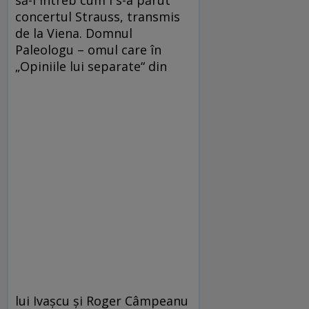
să-l întreb cum i s-a părut
concertul Strauss, transmis
de la Viena. Domnul
Paleologu – omul care în
„Opiniile lui separate“ din
lui Ivaşcu şi Roger Câmpeanu