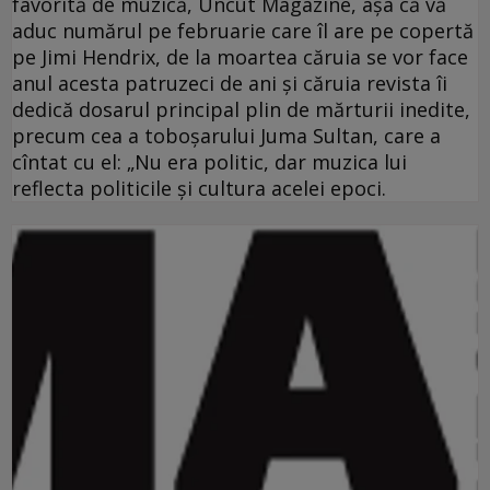
favorită de muzică, Uncut Magazine, aşa că vă
aduc numărul pe februarie care îl are pe copertă
pe Jimi Hendrix, de la moartea căruia se vor face
anul acesta patruzeci de ani şi căruia revista îi
dedică dosarul principal plin de mărturii inedite,
precum cea a toboşarului Juma Sultan, care a
cîntat cu el: „Nu era politic, dar muzica lui
reflecta politicile şi cultura acelei epoci.