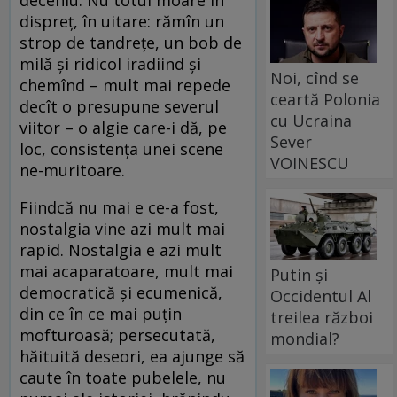
deceniu. Nu totul moare în
dispreţ, în uitare: rămîn un
strop de tandreţe, un bob de
milă şi ridicol iradiind şi
Noi, cînd se
chemînd – mult mai repede
ceartă Polonia
decît o presupune severul
cu Ucraina
viitor – o algie care-i dă, pe
Sever
loc, consistenţa unei scene
VOINESCU
ne-muritoare.
Fiindcă nu mai e ce-a fost,
nostalgia vine azi mult mai
rapid. Nostalgia e azi mult
mai acaparatoare, mult mai
Putin și
democratică şi ecumenică,
Occidentul Al
din ce în ce mai puţin
treilea război
mofturoasă; persecutată,
mondial?
hăituită deseori, ea ajunge să
caute în toate pubelele, nu