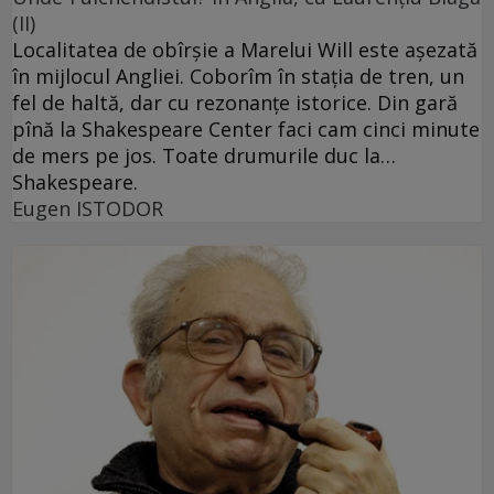
(II)
Localitatea de obîrşie a Marelui Will este aşezată
în mijlocul Angliei. Coborîm în staţia de tren, un
fel de haltă, dar cu rezonanţe istorice. Din gară
pînă la Shakespeare Center faci cam cinci minute
de mers pe jos. Toate drumurile duc la…
Shakespeare.
Eugen ISTODOR