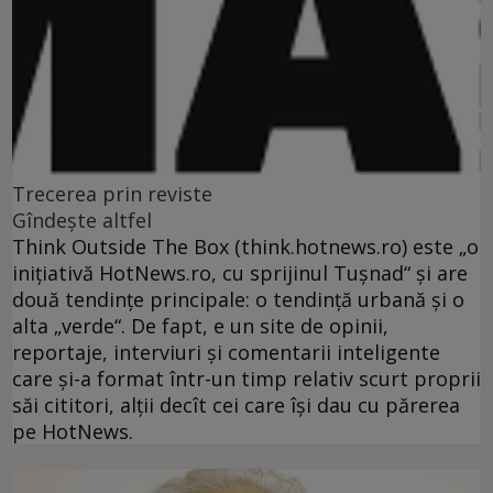
Trecerea prin reviste
Gîndeşte altfel
Think Outside The Box (think.hotnews.ro) este „o
iniţiativă HotNews.ro, cu sprijinul Tuşnad“ şi are
două tendinţe principale: o tendinţă urbană şi o
alta „verde“. De fapt, e un site de opinii,
reportaje, interviuri şi comentarii inteligente
care şi-a format într-un timp relativ scurt proprii
săi cititori, alţii decît cei care îşi dau cu părerea
pe HotNews.