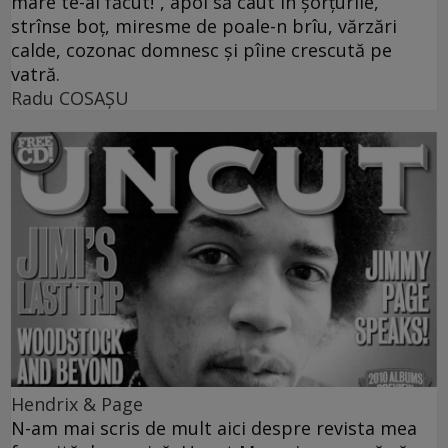
mare te-ai făcut!“, apoi să caut în şorţurile,
strînse boţ, miresme de poale-n brîu, vărzări
calde, cozonac domnesc şi pîine crescută pe
vatră.
Radu COSAŞU
Hendrix & Page
N-am mai scris de mult aici despre revista mea