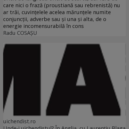
care nici o frază (proustiană sau rebrenistă) nu
ar trăi, cuvinţelele acelea mărunţele numite
conjuncţii, adverbe sau şi una şi alta, de o
energie incomensurabilă în cons
Radu COSAŞU
uichendist.ro
Unde-i uichendistul? În Anglia, cu Laurenţiu Blaga