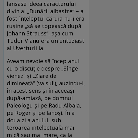
lansase ideea caracterului
divin al „Dunării albastre“ – a
fost înţeleptul căruia nu-i era
ruşine „să se topească după
Johann Strauss“, aşa cum
Tudor Vianu era un entuziast
al Uverturii la
Aveam nevoie să încep anul
cu o discuţie despre „Sînge
vienez“ şi „Ziare de
dimineaţă“ (valsul!), auzindu-i,
în acest sens şi în aceeaşi
după-amiază, pe domnul
Paleologu şi pe Radu Albala,
pe Roger şi pe Ianoşi. În a
doua zi a anului, sub
teroarea intelectuală mai
mică sau mai mare, ca la