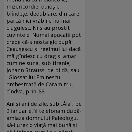
mizericordie, duioşie,
blîndeţe, dedublare, din care
parcă nici vrăbiile nu mai
ciugulesc. Ni s-au prostit
cuvintele. Numai apucaţii pot
crede că-s nostalgic după
Ceauşescu şi regimul lui dacă
mă gîndesc cu drag şi amar
cum ne suna, sub tiranie,
Johann Strauss, de pildă, sau
„Glossa“ lui Eminescu,
orchestrată de Caramitru,
cîndva, prin ’88.
Ani şi ani de zile, sub „Ăla“, pe
2 ianuarie, îi telefonam după-
amiaza domnului Paleologu,
să-i urez o viaţă mai bună şi