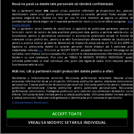
Nouă ne pasă ca datele tale personale să rămână confidențiale
Se constată, în cadrul mizeriei generale şi
Noi și partenerii noștri
606
stocăm și/sau accesăm informații pe dispozitivul dvs., precum
inflaţiei pamfletare, o sărăcire a injuriei prin care
identificatorii cookie unici pentru prelucrarea datelor cu caracter personal. Puteți accepta sau
gestiona alegerile dvs. făcând clic mai jos sau în orice moment, pe pagina cu politica de
omul îşi dezvăluie, ceas de ceas, dispreţul faţă de
confidențialitate. Aceste alegeri vor fi raportate partenerilor noștri și nu vă vor afecta navigarea.
Mai
multe detalii
om. Să luăm, ca în geometrie, o dreaptă, două
Noi si partenerii nostri (retelele de socializare si agentiile de publicitate partenere, precum si
furnizorii nostri de servicii de date analitice) prelucram date pentru a permite website-ului sa
drepte, trei stîngi, fie şi un pumn în cap.
functioneze, pentru a personaliza continutul si anunturile publicitare afisate in functie de
interesele si/sau profilul dvs., pentru a va oferi functionalitati aferente retelelor de socializare si
Radu COSAŞU
pentru a analiza traficul pe website. Beneficiati de drepturile prevazute de art. 15-22 din GDPR in
legatura cu prelucrarea datelor cu caracter personal. Aceste drepturi pot fi exercitate prin
modalitatea indicata
aici
. Prin click pe “ACCEPT TOATE”, acceptati folosirea tuturor Tehnologiilor de
tip Cookie, care implica inclusiv acceptul dvs. cu privire la stocarea/accesarea informatiilor de catre
Vendor-ii cu care colaboram. Prin click pe “VREAU SA MODIFIC SETARILE INDIVIDUAL” puteti
schimba preferintele in mod individual, mai putin cele legate de cookie strict necesare pentru
functionarea website-ului.
Atât noi, cât și partenerii noștri prelucrăm datele pentru a oferi:
Dezvoltarea și îmbunătățirea serviciilor. Măsurarea performanței reclamelor. Stocarea și/sau
accesarea informațiilor de pe un dispozitiv. Utilizarea profilurilor pentru selectarea conținutului
personalizat. Crearea profilurilor de conținut personalizat. Utilizarea profilurilor pentru selectarea
publicității personalizate. Crearea profilurilor pentru publicitate personalizată. Măsurarea
performanței conținutului. Înțelegerea publicului prin statistici sau combinații de date din surse
diferite. Utilizarea de date limitate pentru a selecta publicitatea. Utilizarea datelor limitate pentru
a selecta conținutul. Date precise de geolocație și identificarea prin scanarea dispozitivului.
Listă parteneri (furnizori)
ACCEPT TOATE
VREAU SA MODIFIC SETARILE INDIVIDUAL
Trecerea prin reviste