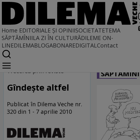
Home
EDITORIALE ȘI OPINII
SOCIETATE
TEMA
SĂPTĂMÎNII
LA ZI ÎN CULTURĂ
DILEME ON-
LINE
DILEMABLOG
ABONARE
DIGITAL
Contact
Home
CARICATU
La centru şi la margine
Trecerea prin reviste
SĂPTĂMÎNI
Gîndeşte altfel
Publicat în Dilema Veche nr.
320 din 1 - 7 aprilie 2010