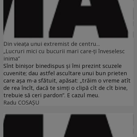
Din vieaţa unui extremist de centru...
„Lucruri mici cu bucurii mari care-ţi înveselesc
inima“
Sînt binişor binedispus şi îmi prezint scuzele
cuvenite; dau astfel ascultare unui bun prieten
care aşa m-a sfătuit, apăsat: „trăim o vreme atît
de rea încît, dacă te simţi o clipă cît de cît bine,
trebuie să ceri pardon“. E cazul meu.
Radu COSAŞU