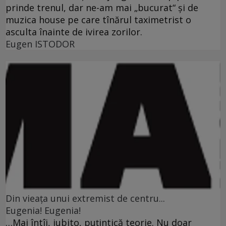
prinde trenul, dar ne-am mai „bucurat“ şi de
muzica house pe care tînărul taximetrist o
asculta înainte de ivirea zorilor.
Eugen ISTODOR
Din vieaţa unui extremist de centru...
Eugenia! Eugenia!
…Mai întîi, iubito, puţintică teorie. Nu doar