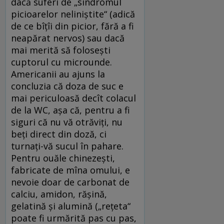
dacă suferi de „sindromul
picioarelor neliniştite“ (adică
de ce bîţîi din picior, fără a fi
neapărat nervos) sau dacă
mai merită să foloseşti
cuptorul cu microunde.
Americanii au ajuns la
concluzia că doza de suc e
mai periculoasă decît colacul
de la WC, aşa că, pentru a fi
siguri că nu vă otrăviţi, nu
beţi direct din doză, ci
turnaţi-vă sucul în pahare.
Pentru ouăle chinezeşti,
fabricate de mîna omului, e
nevoie doar de carbonat de
calciu, amidon, răşină,
gelatină şi alumină („reţeta“
poate fi urmărită pas cu pas,