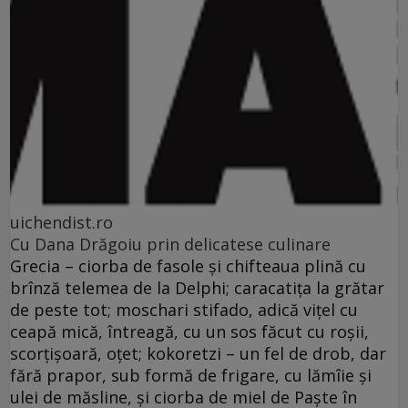
uichendist.ro
Cu Dana Drăgoiu prin delicatese culinare
Grecia – ciorba de fasole şi chifteaua plină cu
brînză telemea de la Delphi; caracatiţa la grătar
de peste tot; moschari stifado, adică viţel cu
ceapă mică, întreagă, cu un sos făcut cu roşii,
scorţişoară, oţet; kokoretzi – un fel de drob, dar
fără prapor, sub formă de frigare, cu lămîie şi
ulei de măsline, şi ciorba de miel de Paşte în