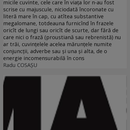
micile cuvinte, cele care în viaţa lor n-au fost
scrise cu majuscule, niciodată încoronate cu
literă mare în cap, cu atîtea substantive
megalomane, totdeauna furnicînd în frazele
oricît de lungi sau oricît de scurte, dar fără de
care nici o frază (proustiană sau rebrenistă) nu
ar trăi, cuvinţelele acelea mărunţele numite
conjuncţii, adverbe sau şi una şi alta, de o
energie incomensurabilă în cons
Radu COSAŞU