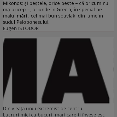
Mikonos; şi peştele, orice peşte – că oricum nu
mă pricep –, oriunde în Grecia, în special pe
malul mării; cel mai bun souvlaki din lume în
sudul Peloponesului,
Eugen ISTODOR
Din vieaţa unui extremist de centru...
Lucruri mici cu bucurii mari care-ţi înveselesc