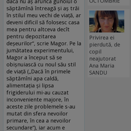
OCTOMBRIE
dacă nu aş arunca gunoiul o
săptămînă întreagă şi aş trăi
în stilul meu vechi de viaţă, ar
deveni dificil să folosesc casa
mea pentru altceva decît
pentru depozitarea
Privirea ei
deşeurilor“, scrie Magor. Pe la
pierdută, de
jumătatea experimentului,
copil
Magor a început să se
neajutorat
obişnuiască cu noul său stil
Ana Maria
de viaţă („Dacă în primele
SANDU
săptămîni apa caldă,
alimentaţia şi lipsa
frigiderului mi-au cauzat
inconveniente majore, în
aceste zile problemele s-au
mutat din sfera nevoilor
primare, în cea a nevoilor
secundare“), iar acum e