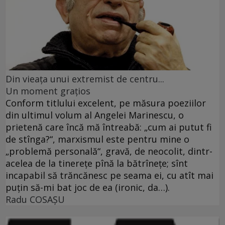
Din vieaţa unui extremist de centru...
Un moment graţios
Conform titlului excelent, pe măsura poeziilor
din ultimul volum al Angelei Marinescu, o
prietenă care încă mă întreabă: „cum ai putut fi
de stînga?“, marxismul este pentru mine o
„problemă personală“, gravă, de neocolit, dintr-
acelea de la tinereţe pînă la bătrîneţe; sînt
incapabil să trăncănesc pe seama ei, cu atît mai
puţin să-mi bat joc de ea (ironic, da…).
Radu COSAŞU