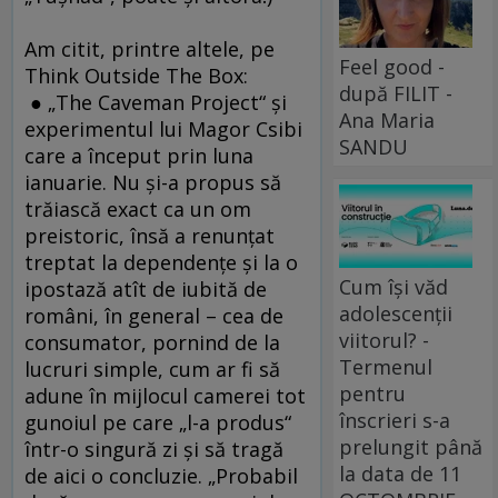
Am citit, printre altele, pe
Feel good -
Think Outside The Box:
după FILIT -
● „The Caveman Project“ şi
Ana Maria
experimentul lui Magor Csibi
SANDU
care a început prin luna
ianuarie. Nu şi-a propus să
trăiască exact ca un om
preistoric, însă a renunţat
treptat la dependenţe şi la o
Cum își văd
ipostază atît de iubită de
adolescenții
români, în general – cea de
viitorul? -
consumator, pornind de la
Termenul
lucruri simple, cum ar fi să
pentru
adune în mijlocul camerei tot
înscrieri s-a
gunoiul pe care „l-a produs“
prelungit până
într-o singură zi şi să tragă
la data de 11
de aici o concluzie. „Probabil