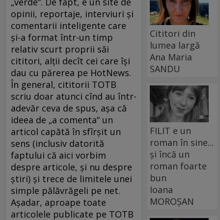
„verde“. De fapt, e un site de
opinii, reportaje, interviuri şi
comentarii inteligente care
Cititori din
şi-a format într-un timp
lumea largă
relativ scurt proprii săi
Ana Maria
cititori, alţii decît cei care îşi
SANDU
dau cu părerea pe HotNews.
În general, cititorii TOTB
scriu doar atunci cînd au într-
adevăr ceva de spus, aşa că
ideea de „a comenta“ un
FILIT e un
articol capătă în sfîrşit un
roman în sine...
sens (inclusiv datorită
și încă un
faptului că aici vorbim
roman foarte
despre articole, şi nu despre
bun
ştiri) şi trece de limitele unei
Ioana
simple pălăvrăgeli pe net.
MOROȘAN
Aşadar, aproape toate
articolele publicate pe TOTB