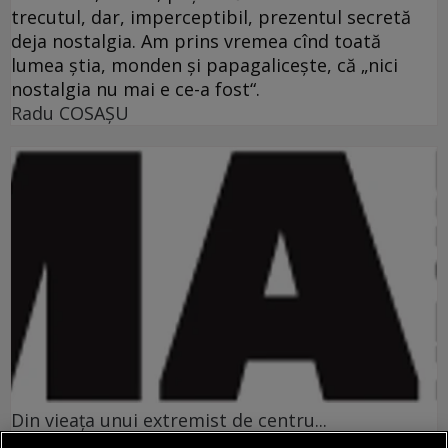
trecutul, dar, imperceptibil, prezentul secretă
deja nostalgia. Am prins vremea cînd toată
lumea ştia, monden şi papagaliceşte, că „nici
nostalgia nu mai e ce-a fost“.
Radu COSAŞU
Din vieaţa unui extremist de centru...
Un aspect al sărăciei