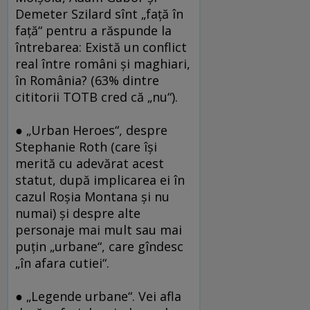
Demeter Szilard sînt „faţă în
faţă“ pentru a răspunde la
întrebarea: Există un conflict
real între români şi maghiari,
în România? (63% dintre
cititorii TOTB cred că „nu“).
● „Urban Heroes“, despre
Stephanie Roth (care îşi
merită cu adevărat acest
statut, după implicarea ei în
cazul Roşia Montana şi nu
numai) şi despre alte
personaje mai mult sau mai
puţin „urbane“, care gîndesc
„în afara cutiei“.
● „Legende urbane“. Vei afla