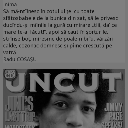
inima
Să mă-ntîlnesc în cotul uliţei cu toate
sfătosbabele de la bunica din sat, să le privesc
ducîndu-şi mîinile la gură cu mirare „tiii, da’ ce
mare te-ai făcut!“, apoi să caut în şorţurile,
strînse boţ, miresme de poale-n brîu, vărzări
calde, cozonac domnesc şi pîine crescută pe
vatră.
Radu COSAŞU