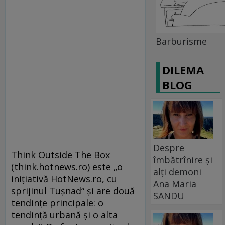
Barburisme
DILEMA
BLOG
Despre
Think Outside The Box
îmbătrînire și
(think.hotnews.ro) este „o
alți demoni
iniţiativă HotNews.ro, cu
Ana Maria
sprijinul Tuşnad“ şi are două
SANDU
tendinţe principale: o
tendinţă urbană şi o alta