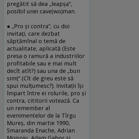
pregătit să dea „leapşa“,
posibil unei cave(wo)man.
● „Pro şi contra“, cu doi
invitaţi, care dezbat
săptămînal o temă de
actualitate, aplicată (Este
presa o ramură a industriilor
profitabile sau e mai mult
decît atît?) sau una de „bun
simţ“ (Cît de greu este să
spui mulţumesc?). Invitaţii îşi
împart între ei rolurile, pro şi
contra, cititorii votează. Ca
un remember al
evenimentelor de la Tîrgu
Mureş, din martie 1990,
Smaranda Enache, Adrian
Moişoiu, Adam Gabor şi