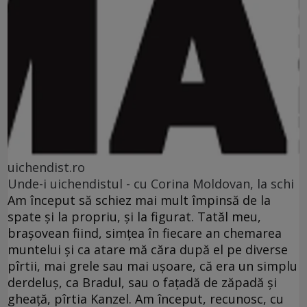
uichendist.ro
Unde-i uichendistul - cu Corina Moldovan, la schi
Am început să schiez mai mult împinsă de la
spate şi la propriu, şi la figurat. Tatăl meu,
braşovean fiind, simţea în fiecare an chemarea
muntelui şi ca atare mă căra după el pe diverse
pîrtii, mai grele sau mai uşoare, că era un simplu
derdeluş, ca Bradul, sau o faţadă de zăpadă şi
gheaţă, pîrtia Kanzel. Am început, recunosc, cu