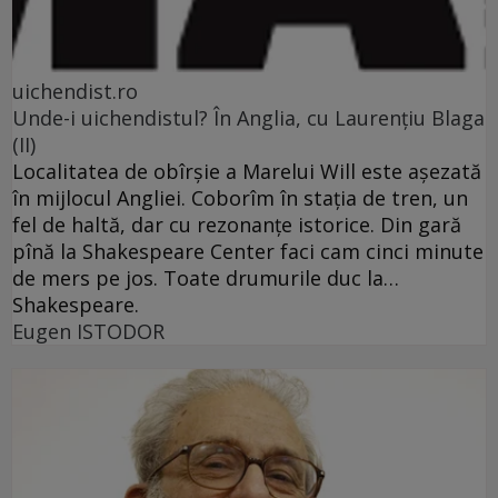
uichendist.ro
Unde-i uichendistul? În Anglia, cu Laurenţiu Blaga
(II)
Localitatea de obîrşie a Marelui Will este aşezată
în mijlocul Angliei. Coborîm în staţia de tren, un
fel de haltă, dar cu rezonanţe istorice. Din gară
pînă la Shakespeare Center faci cam cinci minute
de mers pe jos. Toate drumurile duc la…
Shakespeare.
Eugen ISTODOR