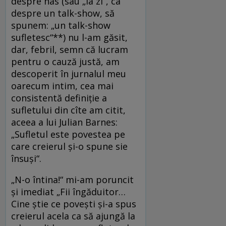
despre nas (sau „la zi“, ca
despre un talk-show, să
spunem: „un talk-show
sufletesc“**) nu l-am găsit,
dar, febril, semn că lucram
pentru o cauză justă, am
descoperit în jurnalul meu
oarecum intim, cea mai
consistentă definiţie a
sufletului din cîte am citit,
aceea a lui Julian Barnes:
„Sufletul este povestea pe
care creierul şi-o spune sie
însuşi“.
„N-o întina!“ mi-am poruncit
şi imediat „Fii îngăduitor…
Cine ştie ce poveşti şi-a spus
creierul acela ca să ajungă la