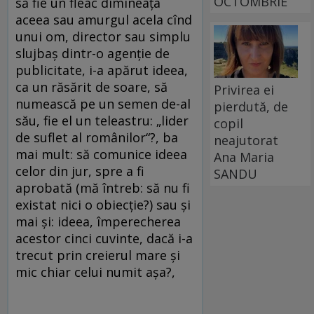
OCTOMBRIE
să fie un fleac dimineaţa
aceea sau amurgul acela cînd
unui om, director sau simplu
slujbaş dintr-o agenţie de
publicitate, i-a apărut ideea,
ca un răsărit de soare, să
Privirea ei
numească pe un semen de-al
pierdută, de
său, fie el un teleastru: „lider
copil
de suflet al românilor“?, ba
neajutorat
mai mult: să comunice ideea
Ana Maria
celor din jur, spre a fi
SANDU
aprobată (mă întreb: să nu fi
existat nici o obiecţie?) sau şi
mai şi: ideea, împerecherea
acestor cinci cuvinte, dacă i-a
trecut prin creierul mare şi
mic chiar celui numit aşa?,