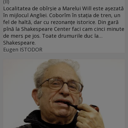
(II)
Localitatea de obîrşie a Marelui Will este aşezată
în mijlocul Angliei. Coborîm în staţia de tren, un
fel de haltă, dar cu rezonanţe istorice. Din gară
pînă la Shakespeare Center faci cam cinci minute
de mers pe jos. Toate drumurile duc la…
Shakespeare.
Eugen ISTODOR