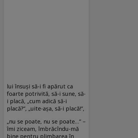
lui însuşi să-i fi apărut ca
foarte potrivită, să-i sune, să-
i placă, „cum adică să-i
placă?“, „uite-aşa, să-i placă!“,
„nu se poate, nu se poate…“ –
îmi ziceam, îmbrăcîndu-mă
bine pentru plimbarea în