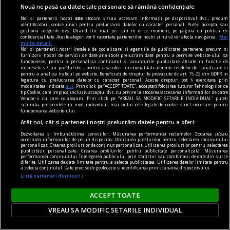
Nouă ne pasă ca datele tale personale să rămână confidențiale
Noi și partenerii noștri
606
stocăm și/sau accesăm informații pe dispozitivul dvs., precum
identificatorii cookie unici pentru prelucrarea datelor cu caracter personal. Puteți accepta sau
gestiona alegerile dvs. făcând clic mai jos sau în orice moment, pe pagina cu politica de
confidențialitate. Aceste alegeri vor fi raportate partenerilor noștri și nu vă vor afecta navigarea.
Mai
multe detalii
Noi si partenerii nostri (retelele de socializare si agentiile de publicitate partenere, precum si
furnizorii nostri de servicii de date analitice) prelucram date pentru a permite website-ului sa
functioneze, pentru a personaliza continutul si anunturile publicitare afisate in functie de
interesele si/sau profilul dvs., pentru a va oferi functionalitati aferente retelelor de socializare si
pentru a analiza traficul pe website. Beneficiati de drepturile prevazute de art. 15-22 din GDPR in
legatura cu prelucrarea datelor cu caracter personal. Aceste drepturi pot fi exercitate prin
modalitatea indicata
aici
. Prin click pe “ACCEPT TOATE”, acceptati folosirea tuturor Tehnologiilor de
tip Cookie, care implica inclusiv acceptul dvs. cu privire la stocarea/accesarea informatiilor de catre
Vendor-ii cu care colaboram. Prin click pe “VREAU SA MODIFIC SETARILE INDIVIDUAL” puteti
schimba preferintele in mod individual, mai putin cele legate de cookie strict necesare pentru
uichendist.ro
functionarea website-ului.
La Paştele Cailor, cu Cornel Popescu
Atât noi, cât și partenerii noștri prelucrăm datele pentru a oferi:
Primul taxi l-am luat dimineaţă, la ora 5,30,
Dezvoltarea și îmbunătățirea serviciilor. Măsurarea performanței reclamelor. Stocarea și/sau
accesarea informațiilor de pe un dispozitiv. Utilizarea profilurilor pentru selectarea conținutului
personalizat. Crearea profilurilor de conținut personalizat. Utilizarea profilurilor pentru selectarea
pentru a ajunge la Gara de Nord. Ne-am bucurat
publicității personalizate. Crearea profilurilor pentru publicitate personalizată. Măsurarea
performanței conținutului. Înțelegerea publicului prin statistici sau combinații de date din surse
astfel că vom reuşi să ajungem la timp pentru a
diferite. Utilizarea de date limitate pentru a selecta publicitatea. Utilizarea datelor limitate pentru
a selecta conținutul. Date precise de geolocație și identificarea prin scanarea dispozitivului.
prinde trenul, dar ne-am mai „bucurat“ şi de
Listă parteneri (furnizori)
muzica house pe care tînărul taximetrist o
ACCEPT TOATE
asculta înainte de ivirea zorilor.
Eugen ISTODOR
VREAU SA MODIFIC SETARILE INDIVIDUAL