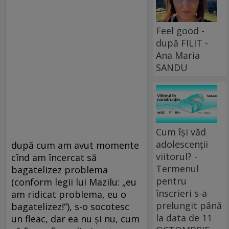
Feel good -
după FILIT -
Ana Maria
SANDU
Cum își văd
adolescenții
după cum am avut momente
viitorul? -
cînd am încercat să
Termenul
bagatelizez problema
pentru
(conform legii lui Mazilu: „eu
înscrieri s-a
am ridicat problema, eu o
prelungit până
bagatelizez!“), s-o socotesc
la data de 11
un fleac, dar ea nu şi nu, cum