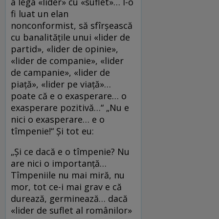
a lega «lider» cu «suflet»… l-o
fi luat un elan
nonconformist, să sfîrşească
cu banalităţile unui «lider de
partid», «lider de opinie»,
«lider de companie», «lider
de campanie», «lider de
piaţă», «lider pe viaţă»…
poate că e o exasperare… o
exasperare pozitivă…“ „Nu e
nici o exasperare… e o
tîmpenie!“ Şi tot eu:
„Şi ce dacă e o tîmpenie? Nu
are nici o importanţă…
Tîmpeniile nu mai miră, nu
mor, tot ce-i mai grav e că
durează, germinează… dacă
«lider de suflet al românilor»