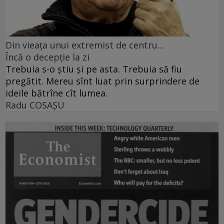
Din vieaţa unui extremist de centru...
Încă o decepţie la zi
Trebuia s-o ştiu şi pe asta. Trebuia să fiu
pregătit. Mereu sînt luat prin surprindere de
ideile bătrîne cît lumea.
Radu COSAŞU