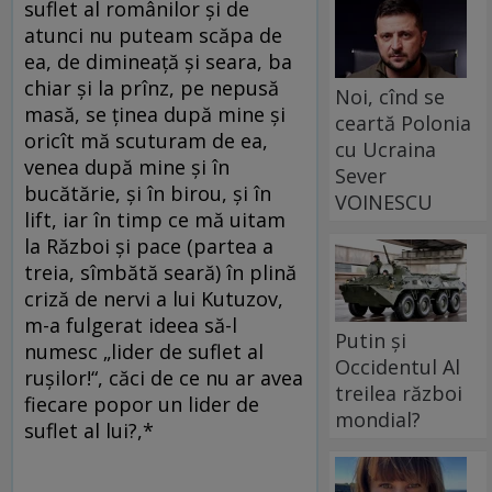
suflet al românilor şi de
atunci nu puteam scăpa de
ea, de dimineaţă şi seara, ba
chiar şi la prînz, pe nepusă
Noi, cînd se
masă, se ţinea după mine şi
ceartă Polonia
oricît mă scuturam de ea,
cu Ucraina
venea după mine şi în
Sever
bucătărie, şi în birou, şi în
VOINESCU
lift, iar în timp ce mă uitam
la Război şi pace (partea a
treia, sîmbătă seară) în plină
criză de nervi a lui Kutuzov,
m-a fulgerat ideea să-l
Putin și
numesc „lider de suflet al
Occidentul Al
ruşilor!“, căci de ce nu ar avea
treilea război
fiecare popor un lider de
mondial?
suflet al lui?,*