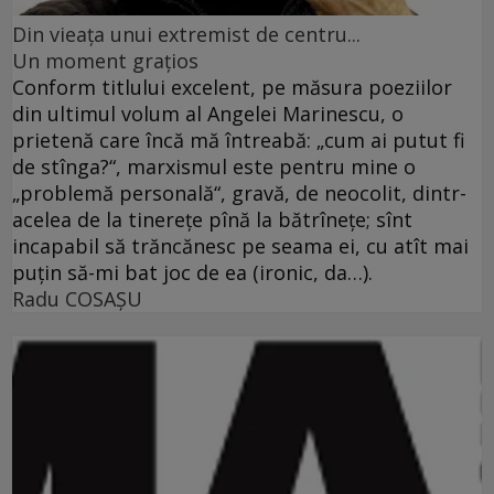
Din vieaţa unui extremist de centru...
Un moment graţios
Conform titlului excelent, pe măsura poeziilor
din ultimul volum al Angelei Marinescu, o
prietenă care încă mă întreabă: „cum ai putut fi
de stînga?“, marxismul este pentru mine o
„problemă personală“, gravă, de neocolit, dintr-
acelea de la tinereţe pînă la bătrîneţe; sînt
incapabil să trăncănesc pe seama ei, cu atît mai
puţin să-mi bat joc de ea (ironic, da…).
Radu COSAŞU