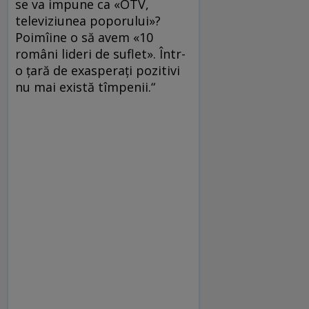
se va impune ca «OTV,
televiziunea poporului»?
Poimîine o să avem «10
români lideri de suflet». Într-
o ţară de exasperaţi pozitivi
nu mai există tîmpenii.“