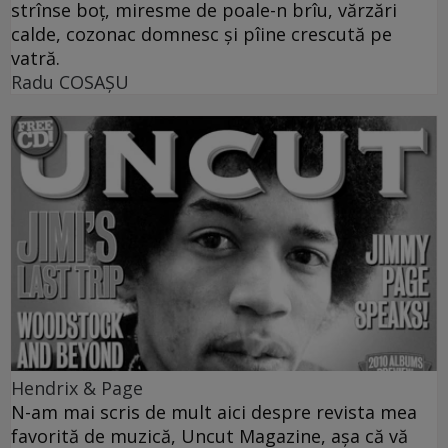
strînse boţ, miresme de poale-n brîu, vărzări
calde, cozonac domnesc şi pîine crescută pe
vatră.
Radu COSAŞU
Hendrix & Page
N-am mai scris de mult aici despre revista mea
favorită de muzică, Uncut Magazine, aşa că vă