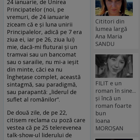
24 ianuarie, de Unirea
Principatelor (noi, pe
vremuri, de 24 ianuarie
Cititori din
ziceam că e şi luna unirii
lumea largă
Principalelor, adică pe 7 era
Ana Maria
ziua ei, iar pe 26, ziua lui)
SANDU
mie, dacă-mi fluturai şi un
tramvai sau un bancomat
sau o sarailie, nu mi-a ieşit
din minte, căci ea nu
îngheţase complet, această
FILIT e un
sintagmă, sau paradigmă,
roman în sine...
sau parapantă: „liderul de
și încă un
suflet al românilor“.
roman foarte
De două zile, de pe 22,
bun
citisem reclama cu poză care
Ioana
vestea că pe 25 telerevenea
MOROȘAN
talk-show-ul liderului de