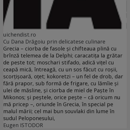
uichendist.ro
Cu Dana Drăgoiu prin delicatese culinare
Grecia – ciorba de fasole şi chifteaua plină cu
brînză telemea de la Delphi; caracatiţa la grătar
de peste tot; moschari stifado, adică viţel cu
ceapă mică, întreagă, cu un sos făcut cu roşii,
scorţişoară, oţet; kokoretzi – un fel de drob, dar
fără prapor, sub formă de frigare, cu lămîie şi
ulei de măsline, şi ciorba de miel de Paşte în
Mikonos; şi peştele, orice peşte – că oricum nu
mă pricep –, oriunde în Grecia, în special pe
malul mării; cel mai bun souvlaki din lume în
sudul Peloponesului,
Eugen ISTODOR