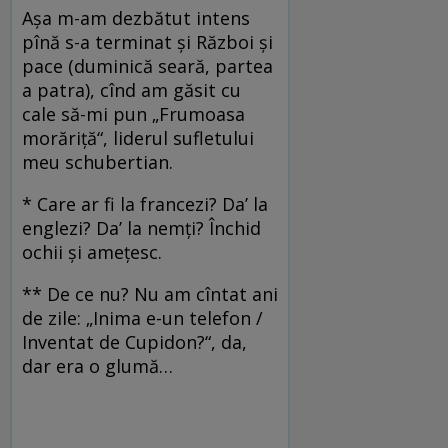
Aşa m-am dezbătut intens
pînă s-a terminat şi Război şi
pace (duminică seară, partea
a patra), cînd am găsit cu
cale să-mi pun „Frumoasa
morăriţă“, liderul sufletului
meu schubertian.
* Care ar fi la francezi? Da’ la
englezi? Da’ la nemţi? Închid
ochii şi ameţesc.
** De ce nu? Nu am cîntat ani
de zile: „Inima e-un telefon /
Inventat de Cupidon?“, da,
dar era o glumă…