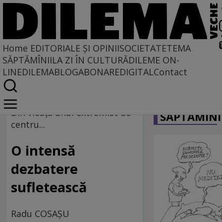
Home
EDITORIALE ȘI OPINII
SOCIETATE
TEMA
SĂPTĂMÎNII
LA ZI ÎN CULTURĂ
DILEME ON-
LINE
DILEMABLOG
ABONARE
DIGITAL
Contact
Home
CARICATU
La centru şi la margine
Din vieaţa unui extremist de
SĂPTĂMÎNI
centru...
O intensă
dezbatere
sufletească
Radu COSAŞU