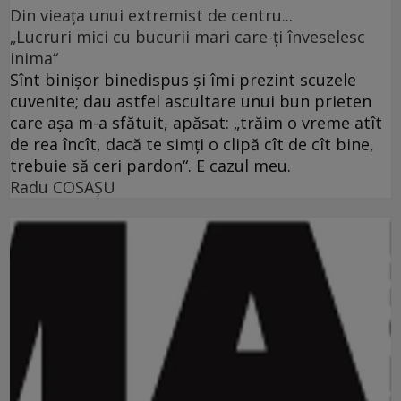
Din vieaţa unui extremist de centru...
„Lucruri mici cu bucurii mari care-ţi înveselesc
inima“
Sînt binişor binedispus şi îmi prezint scuzele
cuvenite; dau astfel ascultare unui bun prieten
care aşa m-a sfătuit, apăsat: „trăim o vreme atît
de rea încît, dacă te simţi o clipă cît de cît bine,
trebuie să ceri pardon“. E cazul meu.
Radu COSAŞU