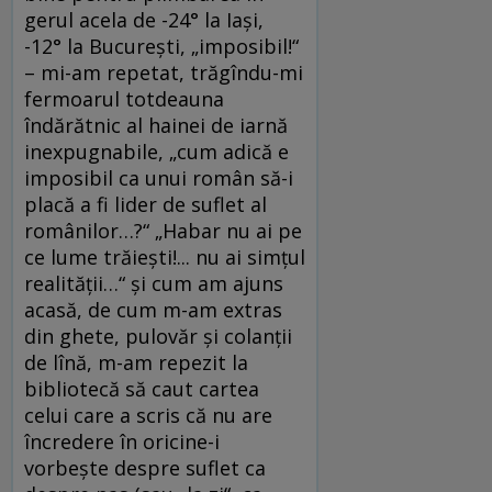
gerul acela de -24° la Iaşi,
-12° la Bucureşti, „imposibil!“
– mi-am repetat, trăgîndu-mi
fermoarul totdeauna
îndărătnic al hainei de iarnă
inexpugnabile, „cum adică e
imposibil ca unui român să-i
placă a fi lider de suflet al
românilor…?“ „Habar nu ai pe
ce lume trăieşti!... nu ai simţul
realităţii…“ şi cum am ajuns
acasă, de cum m-am extras
din ghete, pulovăr şi colanţii
de lînă, m-am repezit la
bibliotecă să caut cartea
celui care a scris că nu are
încredere în oricine-i
vorbeşte despre suflet ca