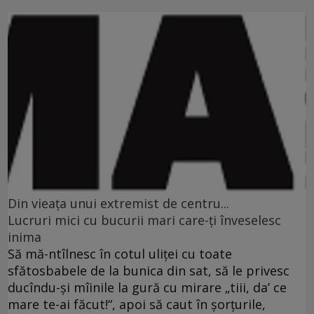
Din vieaţa unui extremist de centru...
Lucruri mici cu bucurii mari care-ţi înveselesc
inima
Să mă-ntîlnesc în cotul uliţei cu toate
sfătosbabele de la bunica din sat, să le privesc
ducîndu-şi mîinile la gură cu mirare „tiii, da’ ce
mare te-ai făcut!“, apoi să caut în şorţurile,