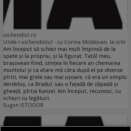
uichendist.ro
Unde-i uichendistul - cu Corina Moldovan, la schi
Am început să schiez mai mult împinsă de la
spate şi la propriu, şi la figurat. Tatăl meu,
braşovean fiind, simţea în fiecare an chemarea
muntelui şi ca atare mă căra după el pe diverse
pîrtii, mai grele sau mai uşoare, că era un simplu
derdeluş, ca Bradul, sau o faţadă de zăpadă şi
gheaţă, pîrtia Kanzel. Am început, recunosc, cu
schiuri cu legături.
Eugen ISTODOR