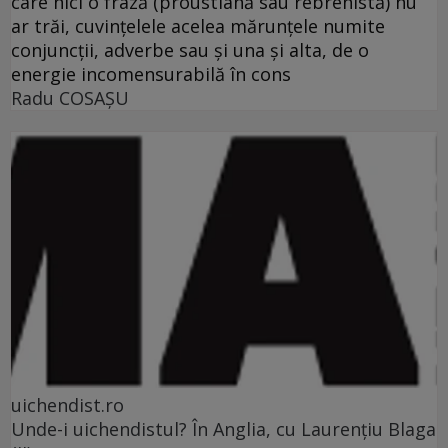
care nici o frază (proustiană sau rebrenistă) nu
ar trăi, cuvinţelele acelea mărunţele numite
conjuncţii, adverbe sau şi una şi alta, de o
energie incomensurabilă în cons
Radu COSAŞU
uichendist.ro
Unde-i uichendistul? În Anglia, cu Laurenţiu Blaga