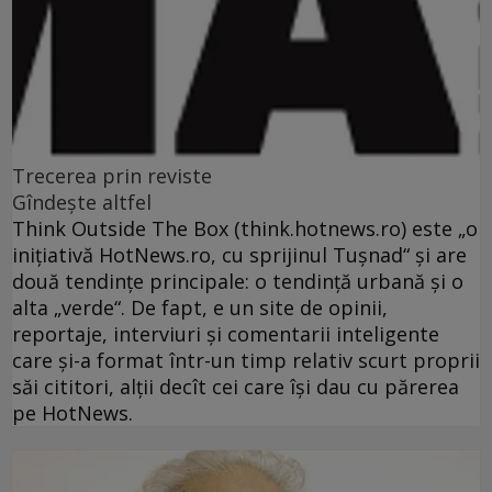
Trecerea prin reviste
Gîndeşte altfel
Think Outside The Box (think.hotnews.ro) este „o
iniţiativă HotNews.ro, cu sprijinul Tuşnad“ şi are
două tendinţe principale: o tendinţă urbană şi o
alta „verde“. De fapt, e un site de opinii,
reportaje, interviuri şi comentarii inteligente
care şi-a format într-un timp relativ scurt proprii
săi cititori, alţii decît cei care îşi dau cu părerea
pe HotNews.