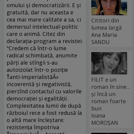
omului şi democratizării. E şi
gratuită, dar nu aceasta e
cea mai mare calitate a sa, ci
Cititori din
demersul intelectual-politic
lumea largă
care o animă. Citez din
Ana Maria
declaraţia-program a revistei:
SANDU
"Credem că într-o lume
radical schimbată, anumite
părţi ale stîngii s-au
autoizolat într-o poziţie
Ťanti-imperialistăÂ»
FILIT e un
incoerentă şi negativistă,
roman în sine...
pierzînd contactul cu valorile
și încă un
democraţiei şi egalităţii.
roman foarte
Complexitatea lumii de după
bun
războiul rece a fost redusă la
Ioana
o altă mare încleştare:
MOROȘAN
rezistenţa împotriva