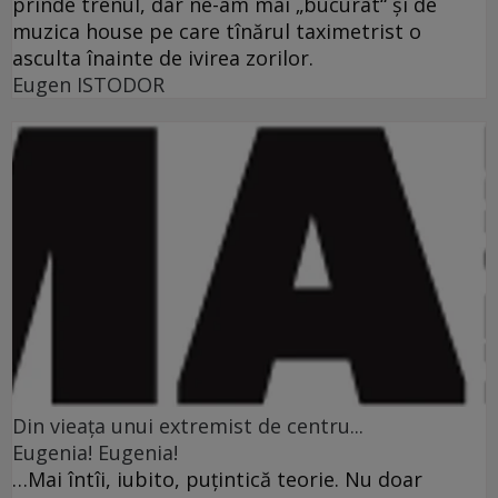
prinde trenul, dar ne-am mai „bucurat“ şi de
muzica house pe care tînărul taximetrist o
asculta înainte de ivirea zorilor.
Eugen ISTODOR
Din vieaţa unui extremist de centru...
Eugenia! Eugenia!
…Mai întîi, iubito, puţintică teorie. Nu doar