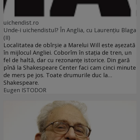
uichendist.ro
Unde-i uichendistul? În Anglia, cu Laurenţiu Blaga
(II)
Localitatea de obîrşie a Marelui Will este aşezată
în mijlocul Angliei. Coborîm în staţia de tren, un
fel de haltă, dar cu rezonanţe istorice. Din gară
pînă la Shakespeare Center faci cam cinci minute
de mers pe jos. Toate drumurile duc la…
Shakespeare.
Eugen ISTODOR