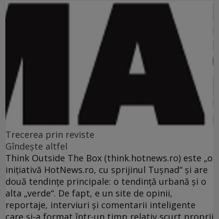
Trecerea prin reviste
Gîndeşte altfel
Think Outside The Box (think.hotnews.ro) este „o
iniţiativă HotNews.ro, cu sprijinul Tuşnad“ şi are
două tendinţe principale: o tendinţă urbană şi o
alta „verde“. De fapt, e un site de opinii,
reportaje, interviuri şi comentarii inteligente
care şi-a format într-un timp relativ scurt proprii