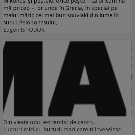
Mikonos; şi peştele, orice peşte – că oricum nu
mă pricep –, oriunde în Grecia, în special pe
malul mării; cel mai bun souvlaki din lume în
sudul Peloponesului,
Eugen ISTODOR
Din vieaţa unui extremist de centru...
Lucruri mici cu bucurii mari care-ţi înveselesc