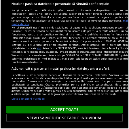
Se constată, în cadrul mizeriei generale şi
Nouă ne pasă ca datele tale personale să rămână confidențiale
inflaţiei pamfletare, o sărăcire a injuriei prin care
Noi și partenerii noștri
606
stocăm și/sau accesăm informații pe dispozitivul dvs., precum
identificatorii cookie unici pentru prelucrarea datelor cu caracter personal. Puteți accepta sau
omul îşi dezvăluie, ceas de ceas, dispreţul faţă de
gestiona alegerile dvs. făcând clic mai jos sau în orice moment, pe pagina cu politica de
confidențialitate. Aceste alegeri vor fi raportate partenerilor noștri și nu vă vor afecta navigarea.
Mai
om. Să luăm, ca în geometrie, o dreaptă, două
multe detalii
Noi si partenerii nostri (retelele de socializare si agentiile de publicitate partenere, precum si
drepte, trei stîngi, fie şi un pumn în cap.
furnizorii nostri de servicii de date analitice) prelucram date pentru a permite website-ului sa
functioneze, pentru a personaliza continutul si anunturile publicitare afisate in functie de
Radu COSAŞU
interesele si/sau profilul dvs., pentru a va oferi functionalitati aferente retelelor de socializare si
pentru a analiza traficul pe website. Beneficiati de drepturile prevazute de art. 15-22 din GDPR in
legatura cu prelucrarea datelor cu caracter personal. Aceste drepturi pot fi exercitate prin
modalitatea indicata
aici
. Prin click pe “ACCEPT TOATE”, acceptati folosirea tuturor Tehnologiilor de
tip Cookie, care implica inclusiv acceptul dvs. cu privire la stocarea/accesarea informatiilor de catre
Vendor-ii cu care colaboram. Prin click pe “VREAU SA MODIFIC SETARILE INDIVIDUAL” puteti
schimba preferintele in mod individual, mai putin cele legate de cookie strict necesare pentru
functionarea website-ului.
Atât noi, cât și partenerii noștri prelucrăm datele pentru a oferi:
Dezvoltarea și îmbunătățirea serviciilor. Măsurarea performanței reclamelor. Stocarea și/sau
accesarea informațiilor de pe un dispozitiv. Utilizarea profilurilor pentru selectarea conținutului
personalizat. Crearea profilurilor de conținut personalizat. Utilizarea profilurilor pentru selectarea
publicității personalizate. Crearea profilurilor pentru publicitate personalizată. Măsurarea
performanței conținutului. Înțelegerea publicului prin statistici sau combinații de date din surse
diferite. Utilizarea de date limitate pentru a selecta publicitatea. Utilizarea datelor limitate pentru
a selecta conținutul. Date precise de geolocație și identificarea prin scanarea dispozitivului.
Listă parteneri (furnizori)
ACCEPT TOATE
VREAU SA MODIFIC SETARILE INDIVIDUAL
Trecerea prin reviste