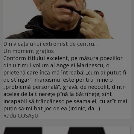
Din vieaţa unui extremist de centru...
Un moment graţios
Conform titlului excelent, pe măsura poeziilor
din ultimul volum al Angelei Marinescu, o
prietenă care încă mă întreabă: „cum ai putut fi
de stînga?“, marxismul este pentru mine o
„problemă personală“, gravă, de neocolit, dintr-
acelea de la tinereţe pînă la bătrîneţe; sînt
incapabil să trăncănesc pe seama ei, cu atît mai
puţin să-mi bat joc de ea (ironic, da…).
Radu COSAŞU