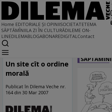
Home
EDITORIALE ȘI OPINII
SOCIETATE
TEMA
SĂPTĂMÎNII
LA ZI ÎN CULTURĂ
DILEME ON-
LINE
DILEMABLOG
ABONARE
DIGITAL
Contact
Home
CARICATU
La centru şi la margine
SĂPTĂMÎNI
Un site cît o ordine
morală
Publicat în Dilema Veche nr.
164 din 30 Mar 2007