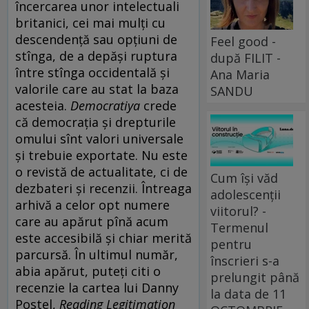
încercarea unor intelectuali
britanici, cei mai mulţi cu
descendenţă sau opţiuni de
Feel good -
stînga, de a depăşi ruptura
după FILIT -
între stînga occidentală şi
Ana Maria
valorile care au stat la baza
SANDU
acesteia.
Democratiya
crede
că democraţia şi drepturile
omului sînt valori universale
şi trebuie exportate. Nu este
o revistă de actualitate, ci de
Cum își văd
dezbateri şi recenzii. Întreaga
adolescenții
arhivă a celor opt numere
viitorul? -
care au apărut pînă acum
Termenul
este accesibilă şi chiar merită
pentru
parcursă. În ultimul număr,
înscrieri s-a
abia apărut, puteţi citi o
prelungit până
recenzie la cartea lui Danny
la data de 11
Postel,
Reading Legitimation