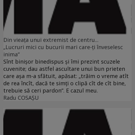
Din vieaţa unui extremist de centru...
„Lucruri mici cu bucurii mari care-ţi înveselesc
inima“
Sînt binişor binedispus şi îmi prezint scuzele
cuvenite; dau astfel ascultare unui bun prieten
care aşa m-a sfătuit, apăsat: „trăim o vreme atît
de rea încît, dacă te simţi o clipă cît de cît bine,
trebuie să ceri pardon“. E cazul meu.
Radu COSAŞU