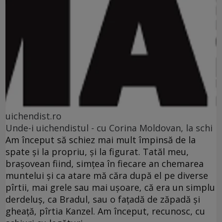
uichendist.ro
Unde-i uichendistul - cu Corina Moldovan, la schi
Am început să schiez mai mult împinsă de la
spate şi la propriu, şi la figurat. Tatăl meu,
braşovean fiind, simţea în fiecare an chemarea
muntelui şi ca atare mă căra după el pe diverse
pîrtii, mai grele sau mai uşoare, că era un simplu
derdeluş, ca Bradul, sau o faţadă de zăpadă şi
gheaţă, pîrtia Kanzel. Am început, recunosc, cu