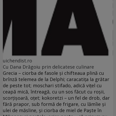
uichendist.ro
Cu Dana Drăgoiu prin delicatese culinare
Grecia – ciorba de fasole şi chifteaua plină cu
brînză telemea de la Delphi; caracatiţa la grătar
de peste tot; moschari stifado, adică viţel cu
ceapă mică, întreagă, cu un sos făcut cu roşii,
scorţişoară, oţet; kokoretzi – un fel de drob, dar
fără prapor, sub formă de frigare, cu lămîie şi
ulei de măsline, şi ciorba de miel de Paşte în