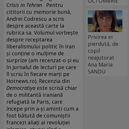
OCTOMBRIE
Crisis in Tehran
. Pentru
cititorii cu memorie bună,
Andrei Codrescu a scris
despre această carte la
rubrica sa. Volumul vorbeşte
Privirea ei
despre receptarea
pierdută, de
liberalismului politic în Iran
copil
şi conţine o mulţime de
neajutorat
surprize (am recenzat-o şi eu
Ana Maria
în jurnalul de lecturi pe care
SANDU
îl scriu în fiecare marţi pe
Hotnews.ro). Recenzia din
Democratiya
este scrisă chiar
de o militantă iraniană
refugiată la Paris, care
începe prin a-şi aminti cum a
fost bătută de comuniştii
francezi aliaţi ai revoluţiei