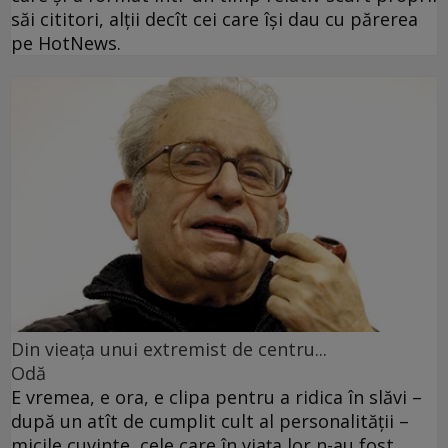
săi cititori, alţii decît cei care îşi dau cu părerea
pe HotNews.
Din vieaţa unui extremist de centru...
Odă
E vremea, e ora, e clipa pentru a ridica în slăvi –
după un atît de cumplit cult al personalităţii –
micile cuvinte, cele care în viaţa lor n-au fost