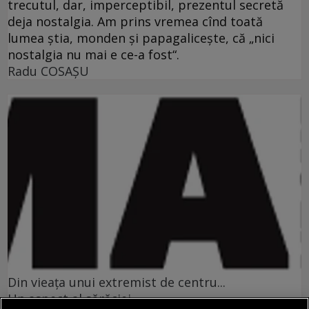
trecutul, dar, imperceptibil, prezentul secretă
deja nostalgia. Am prins vremea cînd toată
lumea ştia, monden şi papagaliceşte, că „nici
nostalgia nu mai e ce-a fost“.
Radu COSAŞU
Din vieaţa unui extremist de centru...
Un aspect al sărăciei