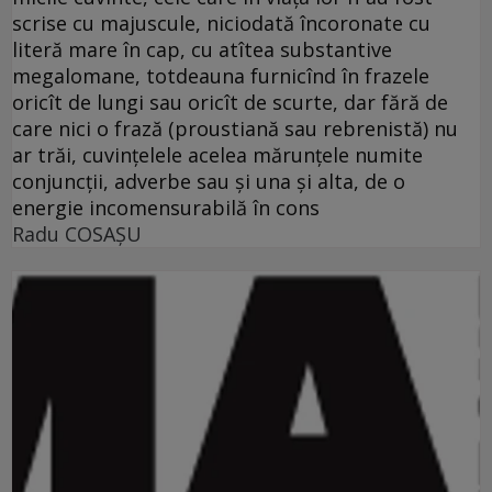
scrise cu majuscule, niciodată încoronate cu
literă mare în cap, cu atîtea substantive
megalomane, totdeauna furnicînd în frazele
oricît de lungi sau oricît de scurte, dar fără de
care nici o frază (proustiană sau rebrenistă) nu
ar trăi, cuvinţelele acelea mărunţele numite
conjuncţii, adverbe sau şi una şi alta, de o
energie incomensurabilă în cons
Radu COSAŞU