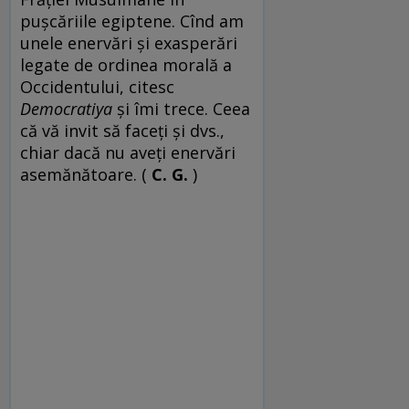
puşcăriile egiptene. Cînd am
unele enervări şi exasperări
legate de ordinea morală a
Occidentului, citesc
Democratiya
şi îmi trece. Ceea
că vă invit să faceţi şi dvs.,
chiar dacă nu aveţi enervări
asemănătoare. (
C. G.
)