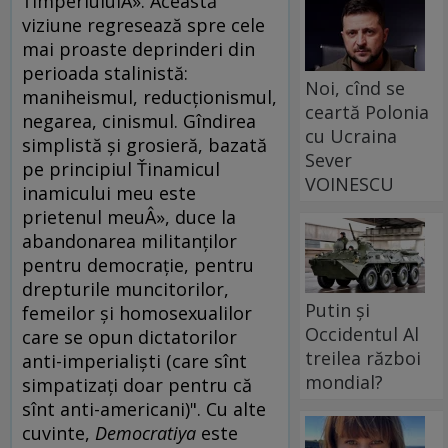
ŤImperiuluiÂ». Această
viziune regresează spre cele
mai proaste deprinderi din
perioada stalinistă:
Noi, cînd se
maniheismul, reducţionismul,
ceartă Polonia
negarea, cinismul. Gîndirea
cu Ucraina
simplistă şi grosieră, bazată
Sever
pe principiul Ťinamicul
VOINESCU
inamicului meu este
prietenul meuÂ», duce la
abandonarea militanţilor
pentru democraţie, pentru
drepturile muncitorilor,
Putin și
femeilor şi homosexualilor
Occidentul Al
care se opun dictatorilor
treilea război
anti-imperialişti (care sînt
mondial?
simpatizaţi doar pentru că
sînt anti-americani)". Cu alte
cuvinte,
Democratiya
este