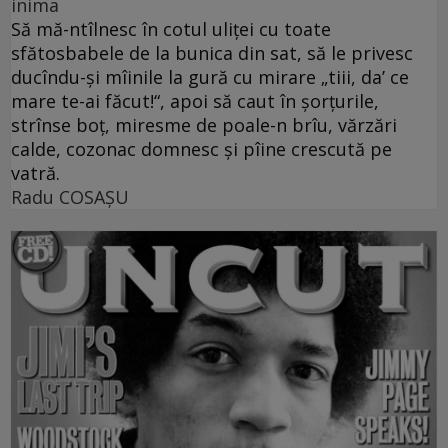
inima
Să mă-ntîlnesc în cotul uliţei cu toate
sfătosbabele de la bunica din sat, să le privesc
ducîndu-şi mîinile la gură cu mirare „tiii, da’ ce
mare te-ai făcut!“, apoi să caut în şorţurile,
strînse boţ, miresme de poale-n brîu, vărzări
calde, cozonac domnesc şi pîine crescută pe
vatră.
Radu COSAŞU