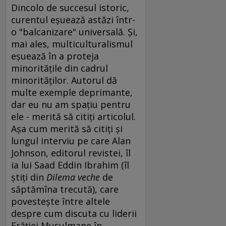
Dincolo de succesul istoric,
curentul eşuează astăzi într-
o "balcanizare" universală. Şi,
mai ales, multiculturalismul
eşuează în a proteja
minorităţile din cadrul
minorităţilor. Autorul dă
multe exemple deprimante,
dar eu nu am spaţiu pentru
ele - merită să citiţi articolul.
Aşa cum merită să citiţi şi
lungul interviu pe care Alan
Johnson, editorul revistei, îl
ia lui Saad Eddin Ibrahim (îl
ştiţi din
Dilema veche
de
săptămîna trecută), care
povesteşte între altele
despre cum discuta cu liderii
Frăţiei Musulmane în