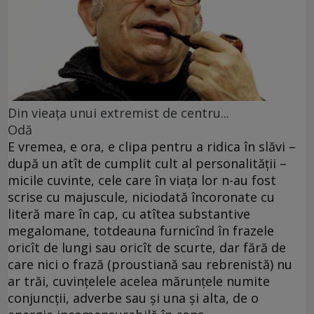
Din vieaţa unui extremist de centru...
Odă
E vremea, e ora, e clipa pentru a ridica în slăvi –
după un atît de cumplit cult al personalităţii –
micile cuvinte, cele care în viaţa lor n-au fost
scrise cu majuscule, niciodată încoronate cu
literă mare în cap, cu atîtea substantive
megalomane, totdeauna furnicînd în frazele
oricît de lungi sau oricît de scurte, dar fără de
care nici o frază (proustiană sau rebrenistă) nu
ar trăi, cuvinţelele acelea mărunţele numite
conjuncţii, adverbe sau şi una şi alta, de o