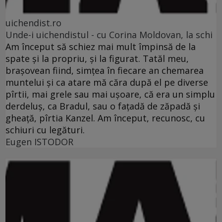
uichendist.ro
Unde-i uichendistul - cu Corina Moldovan, la schi
Am început să schiez mai mult împinsă de la
spate şi la propriu, şi la figurat. Tatăl meu,
braşovean fiind, simţea în fiecare an chemarea
muntelui şi ca atare mă căra după el pe diverse
pîrtii, mai grele sau mai uşoare, că era un simplu
derdeluş, ca Bradul, sau o faţadă de zăpadă şi
gheaţă, pîrtia Kanzel. Am început, recunosc, cu
schiuri cu legături.
Eugen ISTODOR