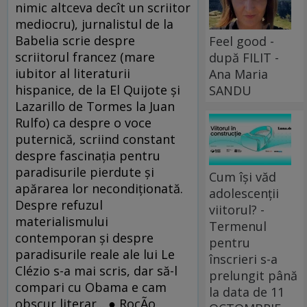
nimic altceva decît un scriitor
mediocru), jurnalistul de la
Babelia scrie despre
Feel good -
scriitorul francez (mare
după FILIT -
iubitor al literaturii
Ana Maria
hispanice, de la El Quijote şi
SANDU
Lazarillo de Tormes la Juan
Rulfo) ca despre o voce
puternică, scriind constant
despre fascinaţia pentru
paradisurile pierdute şi
Cum își văd
apărarea lor necondiţionată.
adolescenții
Despre refuzul
viitorul? -
materialismului
Termenul
contemporan şi despre
pentru
paradisurile reale ale lui Le
înscrieri s-a
Clézio s-a mai scris, dar să-l
prelungit până
compari cu Obama e cam
la data de 11
obscur literar... ● RocÃ­o