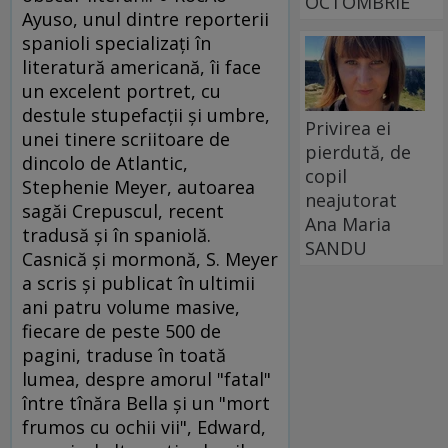
OCTOMBRIE
Ayuso, unul dintre reporterii
spanioli specializaţi în
literatură americană, îi face
un excelent portret, cu
destule stupefacţii şi umbre,
Privirea ei
unei tinere scriitoare de
pierdută, de
dincolo de Atlantic,
copil
Stephenie Meyer, autoarea
neajutorat
sagăi Crepuscul, recent
Ana Maria
tradusă şi în spaniolă.
SANDU
Casnică şi mormonă, S. Meyer
a scris şi publicat în ultimii
ani patru volume masive,
fiecare de peste 500 de
pagini, traduse în toată
lumea, despre amorul "fatal"
între tînăra Bella şi un "mort
frumos cu ochii vii", Edward,