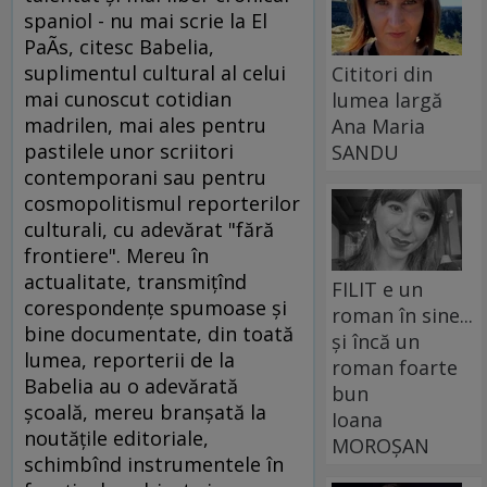
spaniol - nu mai scrie la El
PaÃ­s, citesc Babelia,
suplimentul cultural al celui
Cititori din
mai cunoscut cotidian
lumea largă
madrilen, mai ales pentru
Ana Maria
pastilele unor scriitori
SANDU
contemporani sau pentru
cosmopolitismul reporterilor
culturali, cu adevărat "fără
frontiere". Mereu în
actualitate, transmiţînd
FILIT e un
corespondenţe spumoase şi
roman în sine...
bine documentate, din toată
și încă un
lumea, reporterii de la
roman foarte
Babelia au o adevărată
bun
şcoală, mereu branşată la
Ioana
noutăţile editoriale,
MOROȘAN
schimbînd instrumentele în