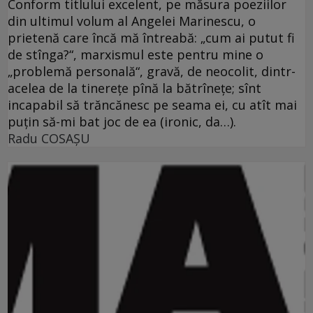
Conform titlului excelent, pe măsura poeziilor
din ultimul volum al Angelei Marinescu, o
prietenă care încă mă întreabă: „cum ai putut fi
de stînga?“, marxismul este pentru mine o
„problemă personală“, gravă, de neocolit, dintr-
acelea de la tinereţe pînă la bătrîneţe; sînt
incapabil să trăncănesc pe seama ei, cu atît mai
puţin să-mi bat joc de ea (ironic, da…).
Radu COSAŞU