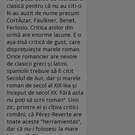
clasică pentru că nu au citi-o.
N-au auzit de nume precum
CortÃ¡zar, Faulkner, Benet,
Ferlosio. Critica anilor din
urmă are enorme lacune. E o
aşa-zisă critică de gust, care
dispreţuieşte marele roman.
Orice romancier are nevoie
de clasicii greci şi latini,
spaniolii trebuie să fi citit
Secolul de Aur, dar şi marele
roman de secol al XIX-lea şi
început de secol XX. Fără asta
nu poţi să scrii roman". Unii
zic, printre ei şi cîţiva critici
români, că Pérez-Reverte are
toate aceste "herramientas",
dar că nu-i folosesc la mare