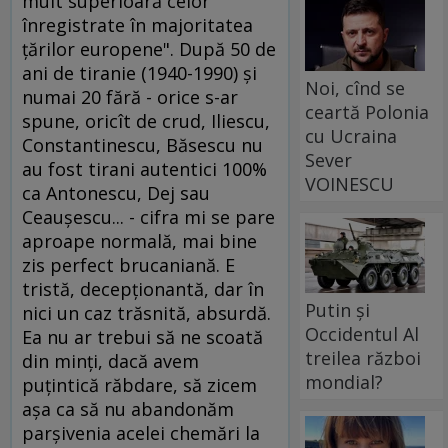
mult superioară celor
înregistrate în majoritatea
ţărilor europene". După 50 de
ani de tiranie (1940-1990) şi
Noi, cînd se
numai 20 fără - orice s-ar
ceartă Polonia
spune, oricît de crud, Iliescu,
cu Ucraina
Constantinescu, Băsescu nu
Sever
au fost tirani autentici 100%
VOINESCU
ca Antonescu, Dej sau
Ceauşescu... - cifra mi se pare
aproape normală, mai bine
zis perfect brucaniană. E
tristă, decepţionantă, dar în
Putin și
nici un caz trăsnită, absurdă.
Occidentul Al
Ea nu ar trebui să ne scoată
treilea război
din minţi, dacă avem
mondial?
puţintică răbdare, să zicem
aşa ca să nu abandonăm
parşivenia acelei chemări la