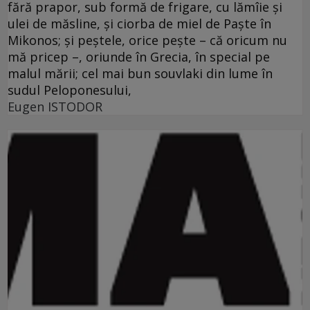
fără prapor, sub formă de frigare, cu lămîie şi
ulei de măsline, şi ciorba de miel de Paşte în
Mikonos; şi peştele, orice peşte – că oricum nu
mă pricep –, oriunde în Grecia, în special pe
malul mării; cel mai bun souvlaki din lume în
sudul Peloponesului,
Eugen ISTODOR