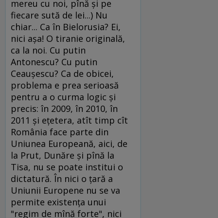
mereu cu noi, pînă şi pe
fiecare sută de lei...) Nu
chiar... Ca în Bielorusia? Ei,
nici aşa! O tiranie originală,
ca la noi. Cu putin
Antonescu? Cu putin
Ceauşescu? Ca de obicei,
problema e prea serioasă
pentru a o curma logic şi
precis: în 2009, în 2010, în
2011 şi eţetera, atît timp cît
România face parte din
Uniunea Europeană, aici, de
la Prut, Dunăre şi pînă la
Tisa, nu se poate institui o
dictatură. În nici o ţară a
Uniunii Europene nu se va
permite existenţa unui
"regim de mînă forte", nici