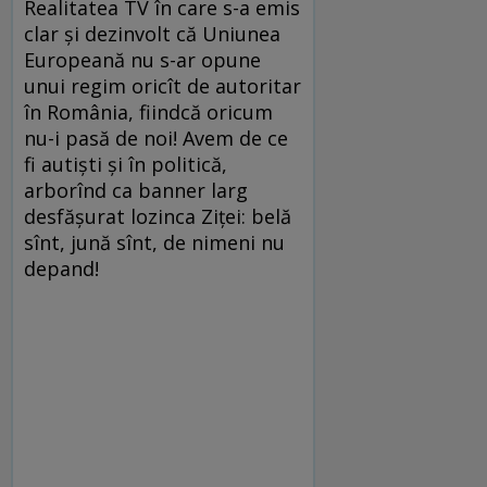
Realitatea TV în care s-a emis
clar şi dezinvolt că Uniunea
Europeană nu s-ar opune
unui regim oricît de autoritar
în România, fiindcă oricum
nu-i pasă de noi! Avem de ce
fi autişti şi în politică,
arborînd ca banner larg
desfăşurat lozinca Ziţei: belă
sînt, jună sînt, de nimeni nu
depand!