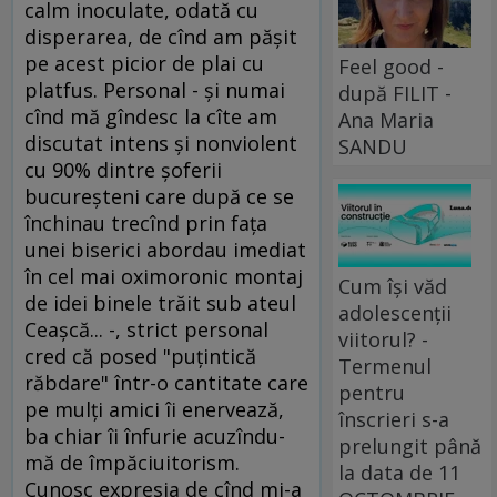
calm inoculate, odată cu
disperarea, de cînd am păşit
pe acest picior de plai cu
Feel good -
platfus. Personal - şi numai
după FILIT -
cînd mă gîndesc la cîte am
Ana Maria
discutat intens şi nonviolent
SANDU
cu 90% dintre şoferii
bucureşteni care după ce se
închinau trecînd prin faţa
unei biserici abordau imediat
în cel mai oximoronic montaj
Cum își văd
de idei binele trăit sub ateul
adolescenții
Ceaşcă... -, strict personal
viitorul? -
cred că posed "puţintică
Termenul
răbdare" într-o cantitate care
pentru
pe mulţi amici îi enervează,
înscrieri s-a
ba chiar îi înfurie acuzîndu-
prelungit până
mă de împăciuitorism.
la data de 11
Cunosc expresia de cînd mi-a