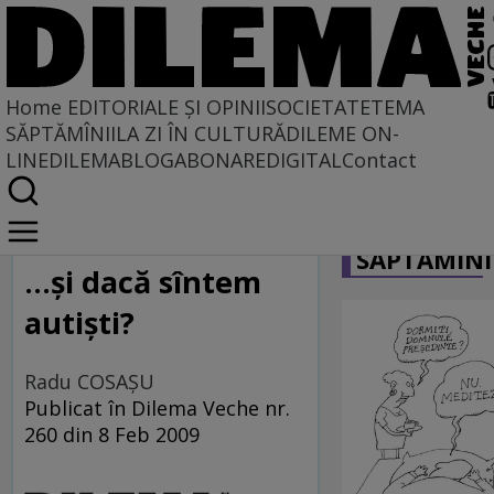
Home
EDITORIALE ȘI OPINII
SOCIETATE
TEMA
SĂPTĂMÎNII
LA ZI ÎN CULTURĂ
DILEME ON-
LINE
DILEMABLOG
ABONARE
DIGITAL
Contact
Home
CARICATU
La centru şi la margine
SĂPTĂMÎNI
...şi dacă sîntem
autişti?
Radu COSAŞU
Publicat în Dilema Veche nr.
260 din 8 Feb 2009