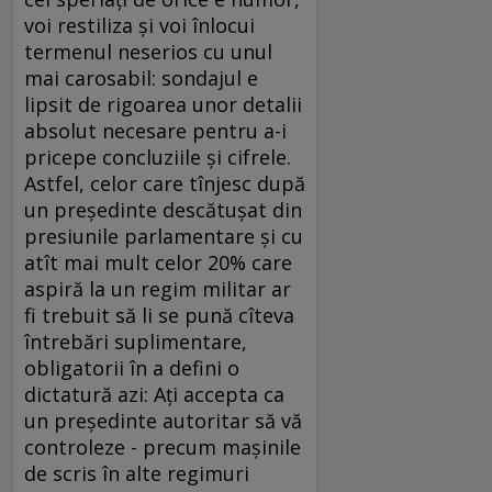
voi restiliza şi voi înlocui
termenul neserios cu unul
mai carosabil: sondajul e
lipsit de rigoarea unor detalii
absolut necesare pentru a-i
pricepe concluziile şi cifrele.
Astfel, celor care tînjesc după
un preşedinte descătuşat din
presiunile parlamentare şi cu
atît mai mult celor 20% care
aspiră la un regim militar ar
fi trebuit să li se pună cîteva
întrebări suplimentare,
obligatorii în a defini o
dictatură azi: Aţi accepta ca
un preşedinte autoritar să vă
controleze - precum maşinile
de scris în alte regimuri