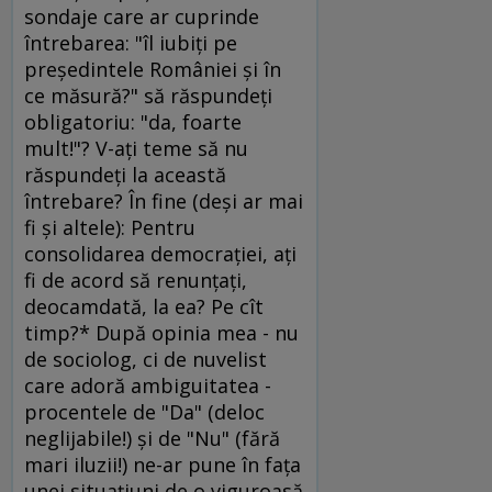
sondaje care ar cuprinde
întrebarea: "îl iubiţi pe
preşedintele României şi în
ce măsură?" să răspundeţi
obligatoriu: "da, foarte
mult!"? V-aţi teme să nu
răspundeţi la această
întrebare? În fine (deşi ar mai
fi şi altele): Pentru
consolidarea democraţiei, aţi
fi de acord să renunţaţi,
deocamdată, la ea? Pe cît
timp?* După opinia mea - nu
de sociolog, ci de nuvelist
care adoră ambiguitatea -
procentele de "Da" (deloc
neglijabile!) şi de "Nu" (fără
mari iluzii!) ne-ar pune în faţa
unei situaţiuni de o viguroasă