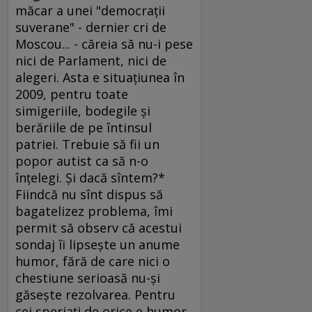
măcar a unei "democraţii
suverane" - dernier cri de
Moscou... - căreia să nu-i pese
nici de Parlament, nici de
alegeri. Asta e situaţiunea în
2009, pentru toate
simigeriile, bodegile şi
berăriile de pe întinsul
patriei. Trebuie să fii un
popor autist ca să n-o
înţelegi. Şi dacă sîntem?*
Fiindcă nu sînt dispus să
bagatelizez problema, îmi
permit să observ că acestui
sondaj îi lipseşte un anume
humor, fără de care nici o
chestiune serioasă nu-şi
găseşte rezolvarea. Pentru
cei speriaţi de orice e humor,