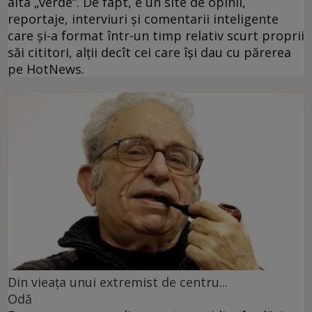
alta „verde“. De fapt, e un site de opinii,
reportaje, interviuri şi comentarii inteligente
care şi-a format într-un timp relativ scurt proprii
săi cititori, alţii decît cei care îşi dau cu părerea
pe HotNews.
Din vieaţa unui extremist de centru...
Odă