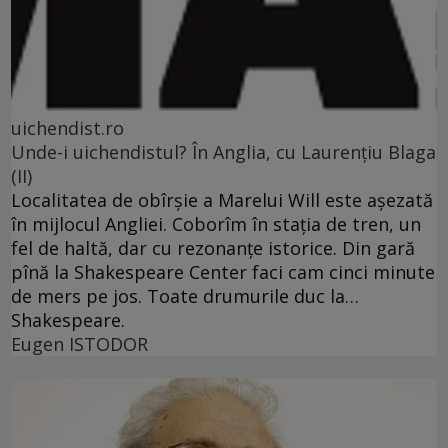
uichendist.ro
Unde-i uichendistul? În Anglia, cu Laurenţiu Blaga
(II)
Localitatea de obîrşie a Marelui Will este aşezată
în mijlocul Angliei. Coborîm în staţia de tren, un
fel de haltă, dar cu rezonanţe istorice. Din gară
pînă la Shakespeare Center faci cam cinci minute
de mers pe jos. Toate drumurile duc la…
Shakespeare.
Eugen ISTODOR