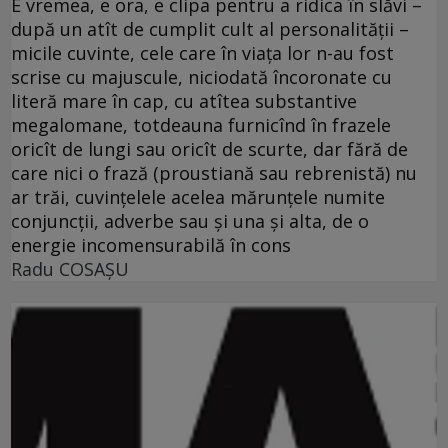
E vremea, e ora, e clipa pentru a ridica în slăvi –
după un atît de cumplit cult al personalităţii –
micile cuvinte, cele care în viaţa lor n-au fost
scrise cu majuscule, niciodată încoronate cu
literă mare în cap, cu atîtea substantive
megalomane, totdeauna furnicînd în frazele
oricît de lungi sau oricît de scurte, dar fără de
care nici o frază (proustiană sau rebrenistă) nu
ar trăi, cuvinţelele acelea mărunţele numite
conjuncţii, adverbe sau şi una şi alta, de o
energie incomensurabilă în cons
Radu COSAŞU