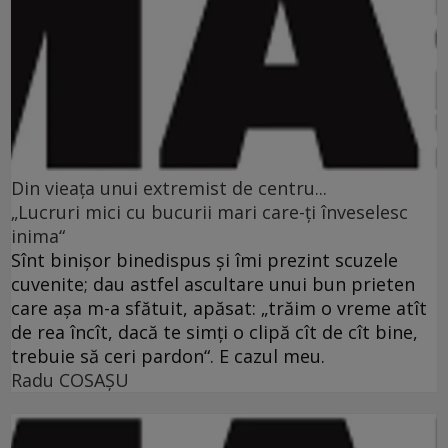
Din vieaţa unui extremist de centru...
„Lucruri mici cu bucurii mari care-ţi înveselesc
inima“
Sînt binişor binedispus şi îmi prezint scuzele
cuvenite; dau astfel ascultare unui bun prieten
care aşa m-a sfătuit, apăsat: „trăim o vreme atît
de rea încît, dacă te simţi o clipă cît de cît bine,
trebuie să ceri pardon“. E cazul meu.
Radu COSAŞU