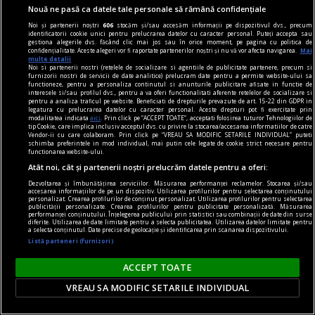
Nouă ne pasă ca datele tale personale să rămână confidențiale
Noi și partenerii noștri
606
stocăm și/sau accesăm informații pe dispozitivul dvs., precum
identificatorii cookie unici pentru prelucrarea datelor cu caracter personal. Puteți accepta sau
gestiona alegerile dvs. făcând clic mai jos sau în orice moment, pe pagina cu politica de
confidențialitate. Aceste alegeri vor fi raportate partenerilor noștri și nu vă vor afecta navigarea.
Mai
multe detalii
Noi si partenerii nostri (retelele de socializare si agentiile de publicitate partenere, precum si
furnizorii nostri de servicii de date analitice) prelucram date pentru a permite website-ului sa
functioneze, pentru a personaliza continutul si anunturile publicitare afisate in functie de
interesele si/sau profilul dvs., pentru a va oferi functionalitati aferente retelelor de socializare si
pentru a analiza traficul pe website. Beneficiati de drepturile prevazute de art. 15-22 din GDPR in
legatura cu prelucrarea datelor cu caracter personal. Aceste drepturi pot fi exercitate prin
modalitatea indicata
aici
. Prin click pe “ACCEPT TOATE”, acceptati folosirea tuturor Tehnologiilor de
tip Cookie, care implica inclusiv acceptul dvs. cu privire la stocarea/accesarea informatiilor de catre
Vendor-ii cu care colaboram. Prin click pe “VREAU SA MODIFIC SETARILE INDIVIDUAL” puteti
schimba preferintele in mod individual, mai putin cele legate de cookie strict necesare pentru
functionarea website-ului.
Atât noi, cât și partenerii noștri prelucrăm datele pentru a oferi:
Dezvoltarea și îmbunătățirea serviciilor. Măsurarea performanței reclamelor. Stocarea și/sau
accesarea informațiilor de pe un dispozitiv. Utilizarea profilurilor pentru selectarea conținutului
personalizat. Crearea profilurilor de conținut personalizat. Utilizarea profilurilor pentru selectarea
uichendist.ro
publicității personalizate. Crearea profilurilor pentru publicitate personalizată. Măsurarea
performanței conținutului. Înțelegerea publicului prin statistici sau combinații de date din surse
Unde-i uichendistul - cu Corina Moldovan, la schi
diferite. Utilizarea de date limitate pentru a selecta publicitatea. Utilizarea datelor limitate pentru
a selecta conținutul. Date precise de geolocație și identificarea prin scanarea dispozitivului.
Am început să schiez mai mult împinsă de la
Listă parteneri (furnizori)
spate şi la propriu, şi la figurat. Tatăl meu,
ACCEPT TOATE
braşovean fiind, simţea în fiecare an chemarea
muntelui şi ca atare mă căra după el pe diverse
VREAU SA MODIFIC SETARILE INDIVIDUAL
pîrtii, mai grele sau mai uşoare, că era un simplu