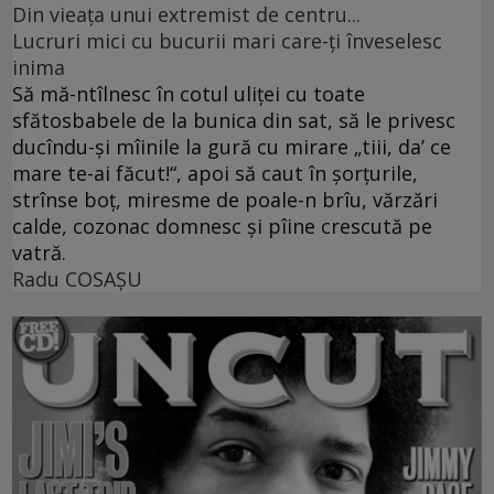
Din vieaţa unui extremist de centru...
Lucruri mici cu bucurii mari care-ţi înveselesc
inima
Să mă-ntîlnesc în cotul uliţei cu toate
sfătosbabele de la bunica din sat, să le privesc
ducîndu-şi mîinile la gură cu mirare „tiii, da’ ce
mare te-ai făcut!“, apoi să caut în şorţurile,
strînse boţ, miresme de poale-n brîu, vărzări
calde, cozonac domnesc şi pîine crescută pe
vatră.
Radu COSAŞU