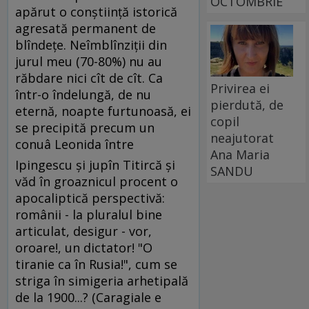
OCTOMBRIE
apărut o conştiinţă istorică
agresată permanent de
blîndeţe. Neîmblînziţii din
jurul meu (70-80%) nu au
răbdare nici cît de cît. Ca
Privirea ei
într-o îndelungă, de nu
pierdută, de
eternă, noapte furtunoasă, ei
copil
se precipită precum un
neajutorat
conuâ Leonida între
Ana Maria
Ipingescu şi jupîn Titircă şi
SANDU
văd în groaznicul procent o
apocaliptică perspectivă:
românii - la pluralul bine
articulat, desigur - vor,
oroare!, un dictator! "O
tiranie ca în Rusia!", cum se
striga în simigeria arhetipală
de la 1900...? (Caragiale e