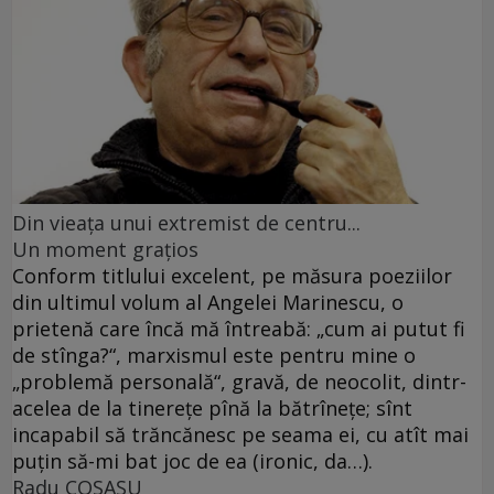
Din vieaţa unui extremist de centru...
Un moment graţios
Conform titlului excelent, pe măsura poeziilor
din ultimul volum al Angelei Marinescu, o
prietenă care încă mă întreabă: „cum ai putut fi
de stînga?“, marxismul este pentru mine o
„problemă personală“, gravă, de neocolit, dintr-
acelea de la tinereţe pînă la bătrîneţe; sînt
incapabil să trăncănesc pe seama ei, cu atît mai
puţin să-mi bat joc de ea (ironic, da…).
Radu COSAŞU