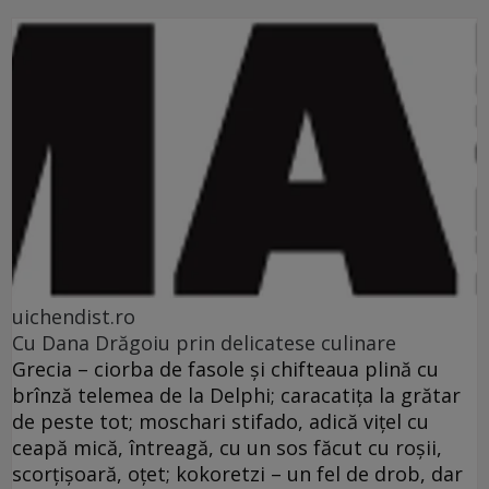
uichendist.ro
Cu Dana Drăgoiu prin delicatese culinare
Grecia – ciorba de fasole şi chifteaua plină cu
brînză telemea de la Delphi; caracatiţa la grătar
de peste tot; moschari stifado, adică viţel cu
ceapă mică, întreagă, cu un sos făcut cu roşii,
scorţişoară, oţet; kokoretzi – un fel de drob, dar