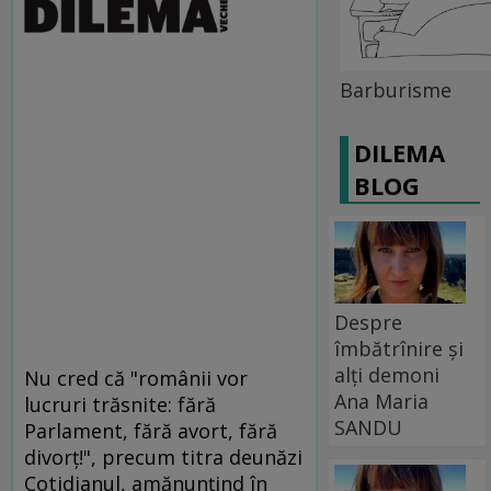
Barburisme
DILEMA
BLOG
Despre
îmbătrînire și
alți demoni
Nu cred că "românii vor
Ana Maria
lucruri trăsnite: fără
SANDU
Parlament, fără avort, fără
divorţ!", precum titra deunăzi
Cotidianul, amănunţind în