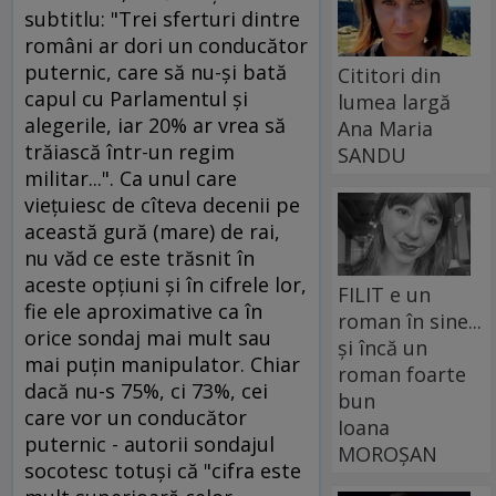
subtitlu: "Trei sferturi dintre
români ar dori un conducător
puternic, care să nu-şi bată
Cititori din
capul cu Parlamentul şi
lumea largă
alegerile, iar 20% ar vrea să
Ana Maria
trăiască într-un regim
SANDU
militar...". Ca unul care
vieţuiesc de cîteva decenii pe
această gură (mare) de rai,
nu văd ce este trăsnit în
aceste opţiuni şi în cifrele lor,
FILIT e un
fie ele aproximative ca în
roman în sine...
orice sondaj mai mult sau
și încă un
mai puţin manipulator. Chiar
roman foarte
dacă nu-s 75%, ci 73%, cei
bun
care vor un conducător
Ioana
puternic - autorii sondajul
MOROȘAN
socotesc totuşi că "cifra este