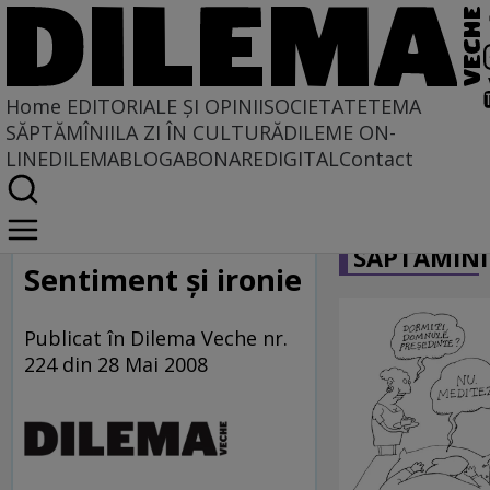
Home
EDITORIALE ȘI OPINII
SOCIETATE
TEMA
SĂPTĂMÎNII
LA ZI ÎN CULTURĂ
DILEME ON-
LINE
DILEMABLOG
ABONARE
DIGITAL
Contact
Home
CARICATU
La centru şi la margine
SĂPTĂMÎNI
Sentiment şi ironie
Publicat în Dilema Veche nr.
224 din 28 Mai 2008