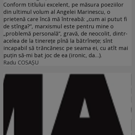
Conform titlului excelent, pe măsura poeziilor
din ultimul volum al Angelei Marinescu, o
prietenă care încă mă întreabă: „cum ai putut fi
de stînga?“, marxismul este pentru mine o
„problemă personală“, gravă, de neocolit, dintr-
acelea de la tinereţe pînă la bătrîneţe; sînt
incapabil să trăncănesc pe seama ei, cu atît mai
puţin să-mi bat joc de ea (ironic, da…).
Radu COSAŞU