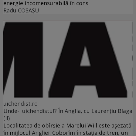
energie incomensurabilă în cons
Radu COSAŞU
uichendist.ro
Unde-i uichendistul? În Anglia, cu Laurenţiu Blaga
(II)
Localitatea de obîrşie a Marelui Will este aşezată
în mijlocul Angliei. Coborîm în staţia de tren, un