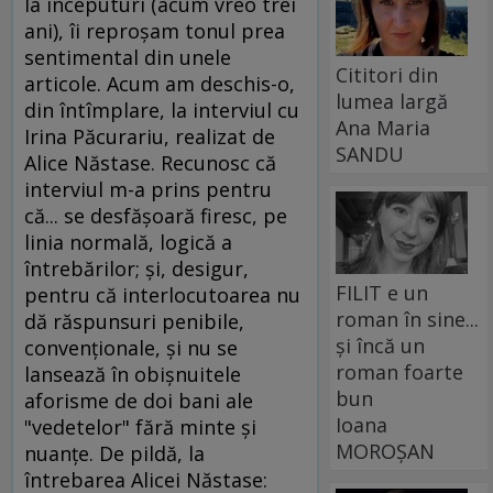
la începuturi (acum vreo trei
ani), îi reproşam tonul prea
sentimental din unele
Cititori din
articole. Acum am deschis-o,
lumea largă
din întîmplare, la interviul cu
Ana Maria
Irina Păcurariu, realizat de
SANDU
Alice Năstase. Recunosc că
interviul m-a prins pentru
că... se desfăşoară firesc, pe
linia normală, logică a
întrebărilor; şi, desigur,
FILIT e un
pentru că interlocutoarea nu
roman în sine...
dă răspunsuri penibile,
și încă un
convenţionale, şi nu se
roman foarte
lansează în obişnuitele
bun
aforisme de doi bani ale
Ioana
"vedetelor" fără minte şi
MOROȘAN
nuanţe. De pildă, la
întrebarea Alicei Năstase: