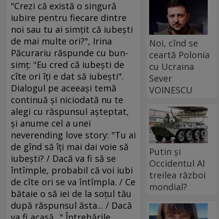
"Crezi că există o singură
iubire pentru fiecare dintre
noi sau tu ai simţit că iubeşti
de mai multe ori?", Irina
Noi, cînd se
Păcurariu răspunde cu bun-
ceartă Polonia
simţ: "Eu cred că iubeşti de
cu Ucraina
cîte ori îţi e dat să iubeşti".
Sever
Dialogul pe aceeaşi temă
VOINESCU
continuă şi niciodată nu te
alegi cu răspunsul aşteptat,
şi anume cel a unei
neverending love story: "Tu ai
de gînd să îţi mai dai voie să
Putin și
iubeşti? / Dacă va fi să se
Occidentul Al
întîmple, probabil că voi iubi
treilea război
de cîte ori se va întîmpla. / Ce
mondial?
bătaie o să iei de la soţul tău
după răspunsul ăsta... / Dacă
va fi acasă..." Întrebările