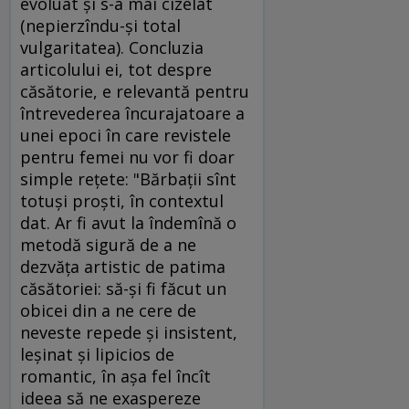
evoluat şi s-a mai cizelat
(nepierzîndu-şi total
vulgaritatea). Concluzia
articolului ei, tot despre
căsătorie, e relevantă pentru
întrevederea încurajatoare a
unei epoci în care revistele
pentru femei nu vor fi doar
simple reţete: "Bărbaţii sînt
totuşi proşti, în contextul
dat. Ar fi avut la îndemînă o
metodă sigură de a ne
dezvăţa artistic de patima
căsătoriei: să-şi fi făcut un
obicei din a ne cere de
neveste repede şi insistent,
leşinat şi lipicios de
romantic, în aşa fel încît
ideea să ne exaspereze