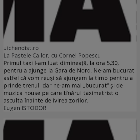
uichendist.ro
La Paştele Cailor, cu Cornel Popescu
Primul taxi l-am luat dimineaţă, la ora 5,30,
pentru a ajunge la Gara de Nord. Ne-am bucurat
astfel că vom reuşi să ajungem la timp pentru a
prinde trenul, dar ne-am mai „bucurat“ şi de
muzica house pe care tînărul taximetrist o
asculta înainte de ivirea zorilor.
Eugen ISTODOR