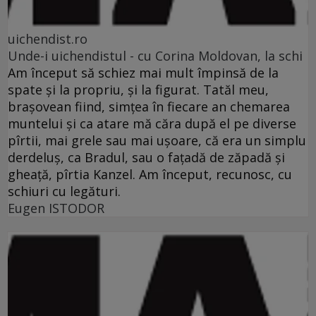
uichendist.ro
Unde-i uichendistul - cu Corina Moldovan, la schi
Am început să schiez mai mult împinsă de la
spate şi la propriu, şi la figurat. Tatăl meu,
braşovean fiind, simţea în fiecare an chemarea
muntelui şi ca atare mă căra după el pe diverse
pîrtii, mai grele sau mai uşoare, că era un simplu
derdeluş, ca Bradul, sau o faţadă de zăpadă şi
gheaţă, pîrtia Kanzel. Am început, recunosc, cu
schiuri cu legături.
Eugen ISTODOR