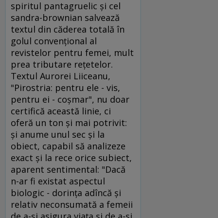
spiritul pantagruelic şi cel
sandra-brownian salvează
textul din căderea totală în
golul convenţional al
revistelor pentru femei, mult
prea tributare reţetelor.
Textul Aurorei Liiceanu,
"Pirostria: pentru ele - vis,
pentru ei - coşmar", nu doar
certifică această linie, ci
oferă un ton şi mai potrivit:
şi anume unul sec şi la
obiect, capabil să analizeze
exact şi la rece orice subiect,
aparent sentimental: "Dacă
n-ar fi existat aspectul
biologic - dorinţa adîncă şi
relativ neconsumată a femeii
de a-şi asigura viaţa şi de a-şi