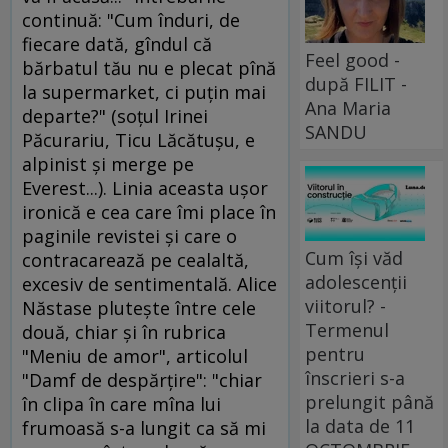
continuă: "Cum înduri, de
fiecare dată, gîndul că
Feel good -
bărbatul tău nu e plecat pînă
după FILIT -
la supermarket, ci puţin mai
Ana Maria
departe?" (soţul Irinei
SANDU
Păcurariu, Ticu Lăcătuşu, e
alpinist şi merge pe
Everest...). Linia aceasta uşor
ironică e cea care îmi place în
paginile revistei şi care o
Cum își văd
contracarează pe cealaltă,
adolescenții
excesiv de sentimentală. Alice
viitorul? -
Năstase pluteşte între cele
Termenul
două, chiar şi în rubrica
pentru
"Meniu de amor", articolul
înscrieri s-a
"Damf de despărţire": "chiar
prelungit până
în clipa în care mîna lui
la data de 11
frumoasă s-a lungit ca să mi