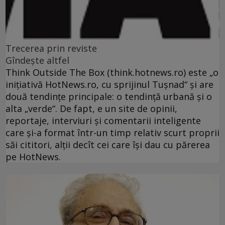
Trecerea prin reviste
Gîndeşte altfel
Think Outside The Box (think.hotnews.ro) este „o
iniţiativă HotNews.ro, cu sprijinul Tuşnad“ şi are
două tendinţe principale: o tendinţă urbană şi o
alta „verde“. De fapt, e un site de opinii,
reportaje, interviuri şi comentarii inteligente
care şi-a format într-un timp relativ scurt proprii
săi cititori, alţii decît cei care îşi dau cu părerea
pe HotNews.