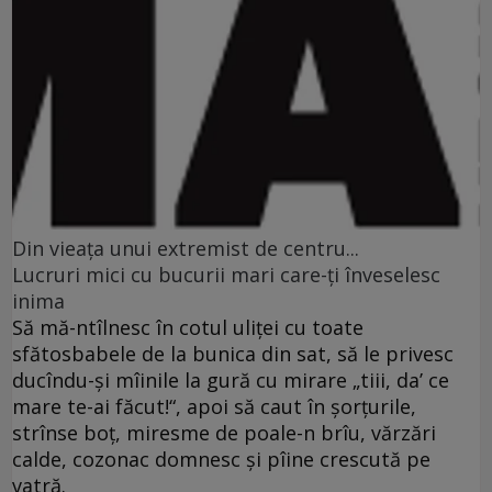
Din vieaţa unui extremist de centru...
Lucruri mici cu bucurii mari care-ţi înveselesc
inima
Să mă-ntîlnesc în cotul uliţei cu toate
sfătosbabele de la bunica din sat, să le privesc
ducîndu-şi mîinile la gură cu mirare „tiii, da’ ce
mare te-ai făcut!“, apoi să caut în şorţurile,
strînse boţ, miresme de poale-n brîu, vărzări
calde, cozonac domnesc şi pîine crescută pe
vatră.