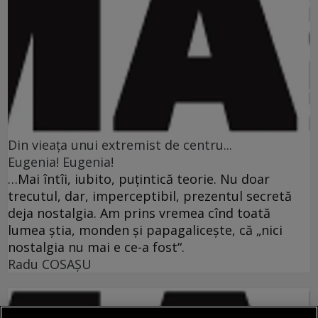
Din vieaţa unui extremist de centru...
Eugenia! Eugenia!
…Mai întîi, iubito, puţintică teorie. Nu doar
trecutul, dar, imperceptibil, prezentul secretă
deja nostalgia. Am prins vremea cînd toată
lumea ştia, monden şi papagaliceşte, că „nici
nostalgia nu mai e ce-a fost“.
Radu COSAŞU