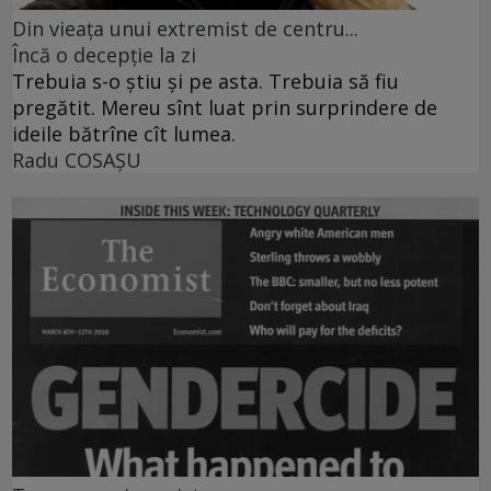
Din vieaţa unui extremist de centru...
Încă o decepţie la zi
Trebuia s-o ştiu şi pe asta. Trebuia să fiu
pregătit. Mereu sînt luat prin surprindere de
ideile bătrîne cît lumea.
Radu COSAŞU