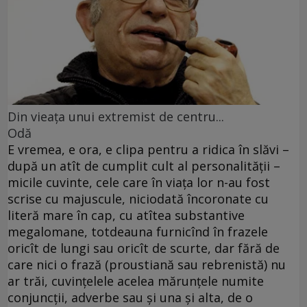
Din vieaţa unui extremist de centru...
Odă
E vremea, e ora, e clipa pentru a ridica în slăvi –
după un atît de cumplit cult al personalităţii –
micile cuvinte, cele care în viaţa lor n-au fost
scrise cu majuscule, niciodată încoronate cu
literă mare în cap, cu atîtea substantive
megalomane, totdeauna furnicînd în frazele
oricît de lungi sau oricît de scurte, dar fără de
care nici o frază (proustiană sau rebrenistă) nu
ar trăi, cuvinţelele acelea mărunţele numite
conjuncţii, adverbe sau şi una şi alta, de o