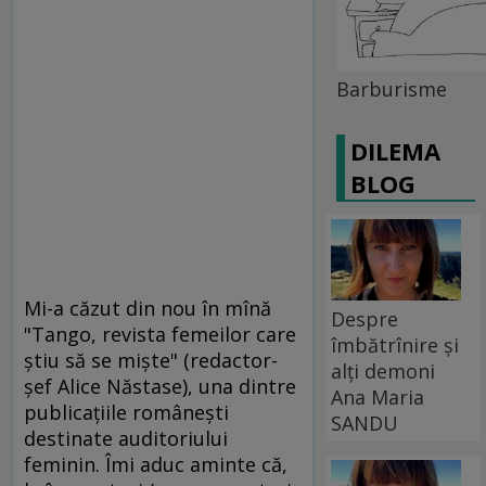
Barburisme
DILEMA
BLOG
Mi-a căzut din nou în mînă
Despre
"Tango, revista femeilor care
îmbătrînire și
ştiu să se mişte" (redactor-
alți demoni
şef Alice Năstase), una dintre
Ana Maria
publicaţiile româneşti
SANDU
destinate auditoriului
feminin. Îmi aduc aminte că,