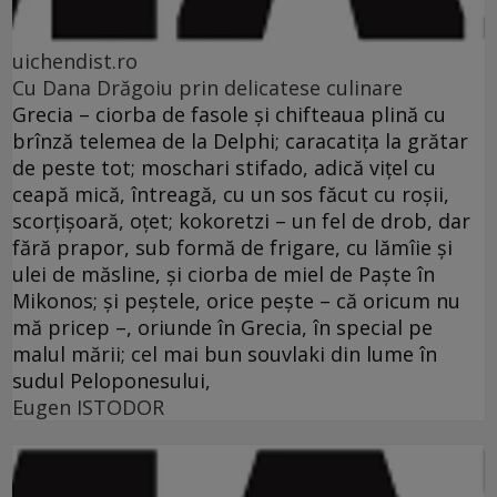
uichendist.ro
Cu Dana Drăgoiu prin delicatese culinare
Grecia – ciorba de fasole şi chifteaua plină cu
brînză telemea de la Delphi; caracatiţa la grătar
de peste tot; moschari stifado, adică viţel cu
ceapă mică, întreagă, cu un sos făcut cu roşii,
scorţişoară, oţet; kokoretzi – un fel de drob, dar
fără prapor, sub formă de frigare, cu lămîie şi
ulei de măsline, şi ciorba de miel de Paşte în
Mikonos; şi peştele, orice peşte – că oricum nu
mă pricep –, oriunde în Grecia, în special pe
malul mării; cel mai bun souvlaki din lume în
sudul Peloponesului,
Eugen ISTODOR