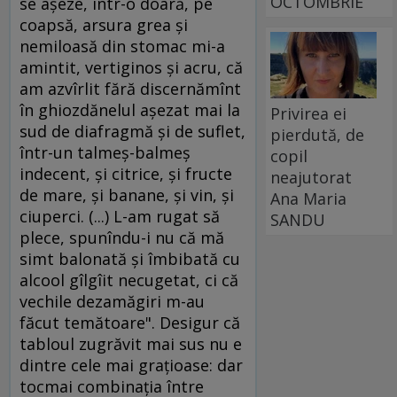
OCTOMBRIE
se aşeze, într-o doară, pe
coapsă, arsura grea şi
nemiloasă din stomac mi-a
amintit, vertiginos şi acru, că
am azvîrlit fără discernămînt
în ghiozdănelul aşezat mai la
Privirea ei
sud de diafragmă şi de suflet,
pierdută, de
într-un talmeş-balmeş
copil
indecent, şi citrice, şi fructe
neajutorat
de mare, şi banane, şi vin, şi
Ana Maria
ciuperci. (...) L-am rugat să
SANDU
plece, spunîndu-i nu că mă
simt balonată şi îmbibată cu
alcool gîlgîit necugetat, ci că
vechile dezamăgiri m-au
făcut temătoare". Desigur că
tabloul zugrăvit mai sus nu e
dintre cele mai graţioase: dar
tocmai combinaţia între