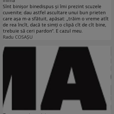
inima“
Sînt binişor binedispus şi îmi prezint scuzele
cuvenite; dau astfel ascultare unui bun prieten
care aşa m-a sfătuit, apăsat: „trăim o vreme atît
de rea încît, dacă te simţi o clipă cît de cît bine,
trebuie să ceri pardon“. E cazul meu.
Radu COSAŞU