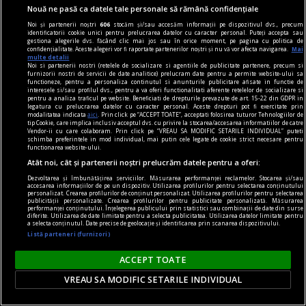
Nouă ne pasă ca datele tale personale să rămână confidențiale
Noi și partenerii noștri
606
stocăm și/sau accesăm informații pe dispozitivul dvs., precum
identificatorii cookie unici pentru prelucrarea datelor cu caracter personal. Puteți accepta sau
gestiona alegerile dvs. făcând clic mai jos sau în orice moment, pe pagina cu politica de
confidențialitate. Aceste alegeri vor fi raportate partenerilor noștri și nu vă vor afecta navigarea.
Mai
multe detalii
Noi si partenerii nostri (retelele de socializare si agentiile de publicitate partenere, precum si
furnizorii nostri de servicii de date analitice) prelucram date pentru a permite website-ului sa
functioneze, pentru a personaliza continutul si anunturile publicitare afisate in functie de
interesele si/sau profilul dvs., pentru a va oferi functionalitati aferente retelelor de socializare si
pentru a analiza traficul pe website. Beneficiati de drepturile prevazute de art. 15-22 din GDPR in
legatura cu prelucrarea datelor cu caracter personal. Aceste drepturi pot fi exercitate prin
modalitatea indicata
aici
. Prin click pe “ACCEPT TOATE”, acceptati folosirea tuturor Tehnologiilor de
tip Cookie, care implica inclusiv acceptul dvs. cu privire la stocarea/accesarea informatiilor de catre
Vendor-ii cu care colaboram. Prin click pe “VREAU SA MODIFIC SETARILE INDIVIDUAL” puteti
schimba preferintele in mod individual, mai putin cele legate de cookie strict necesare pentru
functionarea website-ului.
Din vieaţa unui extremist de centru...
Atât noi, cât și partenerii noștri prelucrăm datele pentru a oferi:
Un aspect al sărăciei
Dezvoltarea și îmbunătățirea serviciilor. Măsurarea performanței reclamelor. Stocarea și/sau
accesarea informațiilor de pe un dispozitiv. Utilizarea profilurilor pentru selectarea conținutului
Se constată, în cadrul mizeriei generale şi
personalizat. Crearea profilurilor de conținut personalizat. Utilizarea profilurilor pentru selectarea
publicității personalizate. Crearea profilurilor pentru publicitate personalizată. Măsurarea
inflaţiei pamfletare, o sărăcire a injuriei prin care
performanței conținutului. Înțelegerea publicului prin statistici sau combinații de date din surse
diferite. Utilizarea de date limitate pentru a selecta publicitatea. Utilizarea datelor limitate pentru
omul îşi dezvăluie, ceas de ceas, dispreţul faţă de
a selecta conținutul. Date precise de geolocație și identificarea prin scanarea dispozitivului.
Listă parteneri (furnizori)
om. Să luăm, ca în geometrie, o dreaptă, două
drepte, trei stîngi, fie şi un pumn în cap.
ACCEPT TOATE
Radu COSAŞU
VREAU SA MODIFIC SETARILE INDIVIDUAL