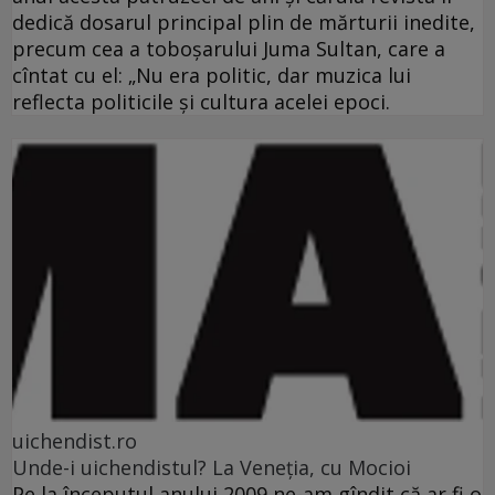
dedică dosarul principal plin de mărturii inedite,
precum cea a toboşarului Juma Sultan, care a
cîntat cu el: „Nu era politic, dar muzica lui
reflecta politicile şi cultura acelei epoci.
uichendist.ro
Unde-i uichendistul? La Veneţia, cu Mocioi
Pe la începutul anului 2009 ne-am gîndit că ar fi o