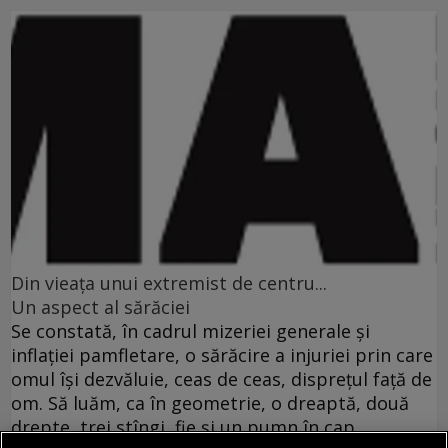
Din vieaţa unui extremist de centru...
Un aspect al sărăciei
Se constată, în cadrul mizeriei generale şi
inflaţiei pamfletare, o sărăcire a injuriei prin care
omul îşi dezvăluie, ceas de ceas, dispreţul faţă de
om. Să luăm, ca în geometrie, o dreaptă, două
drepte, trei stîngi, fie şi un pumn în cap.