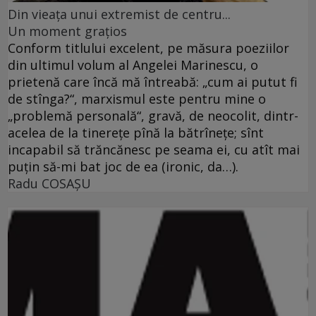
Din vieaţa unui extremist de centru...
Un moment graţios
Conform titlului excelent, pe măsura poeziilor
din ultimul volum al Angelei Marinescu, o
prietenă care încă mă întreabă: „cum ai putut fi
de stînga?“, marxismul este pentru mine o
„problemă personală“, gravă, de neocolit, dintr-
acelea de la tinereţe pînă la bătrîneţe; sînt
incapabil să trăncănesc pe seama ei, cu atît mai
puţin să-mi bat joc de ea (ironic, da…).
Radu COSAŞU