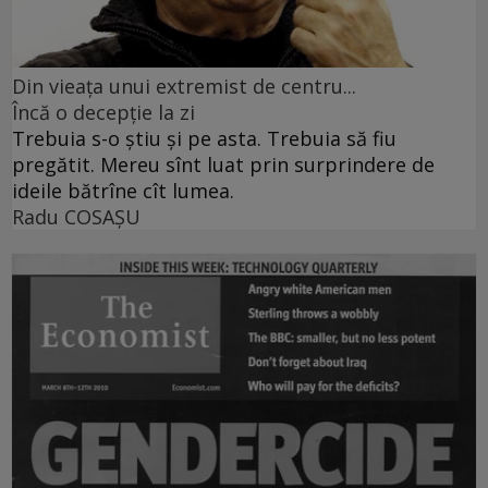
Din vieaţa unui extremist de centru...
Încă o decepţie la zi
Trebuia s-o ştiu şi pe asta. Trebuia să fiu
pregătit. Mereu sînt luat prin surprindere de
ideile bătrîne cît lumea.
Radu COSAŞU