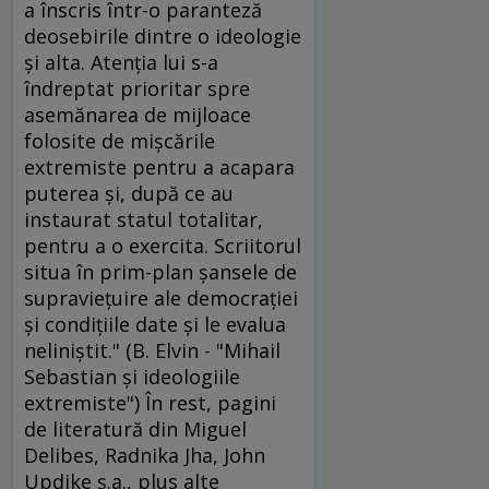
a înscris într-o paranteză
deosebirile dintre o ideologie
şi alta. Atenţia lui s-a
îndreptat prioritar spre
asemănarea de mijloace
folosite de mişcările
extremiste pentru a acapara
puterea şi, după ce au
instaurat statul totalitar,
pentru a o exercita. Scriitorul
situa în prim-plan şansele de
supravieţuire ale democraţiei
şi condiţiile date şi le evalua
neliniştit." (B. Elvin - "Mihail
Sebastian şi ideologiile
extremiste") În rest, pagini
de literatură din Miguel
Delibes, Radnika Jha, John
Updike ş.a., plus alte