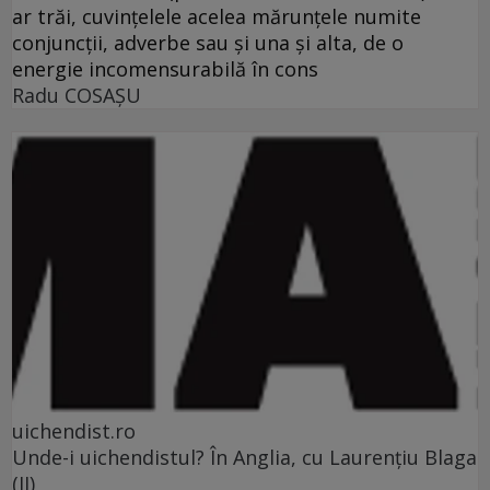
ar trăi, cuvinţelele acelea mărunţele numite
conjuncţii, adverbe sau şi una şi alta, de o
energie incomensurabilă în cons
Radu COSAŞU
uichendist.ro
Unde-i uichendistul? În Anglia, cu Laurenţiu Blaga
(II)