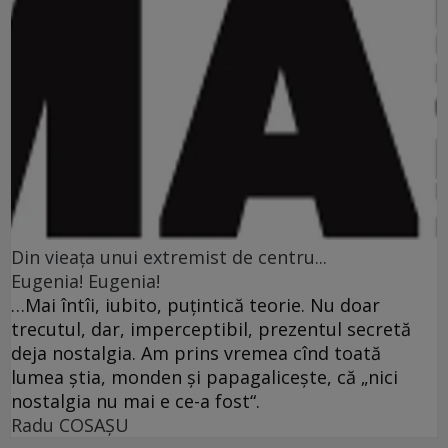
Din vieaţa unui extremist de centru...
Eugenia! Eugenia!
…Mai întîi, iubito, puţintică teorie. Nu doar
trecutul, dar, imperceptibil, prezentul secretă
deja nostalgia. Am prins vremea cînd toată
lumea ştia, monden şi papagaliceşte, că „nici
nostalgia nu mai e ce-a fost“.
Radu COSAŞU