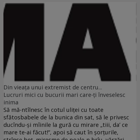
Din vieaţa unui extremist de centru...
Lucruri mici cu bucurii mari care-ţi înveselesc
inima
Să mă-ntîlnesc în cotul uliţei cu toate
sfătosbabele de la bunica din sat, să le privesc
ducîndu-şi mîinile la gură cu mirare „tiii, da’ ce
mare te-ai făcut!“, apoi să caut în şorţurile,
strînse boţ, miresme de poale-n brîu, vărzări