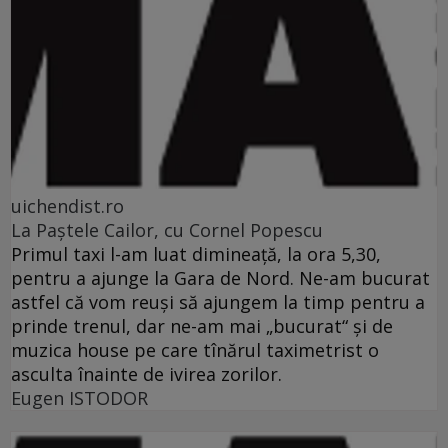
uichendist.ro
La Paştele Cailor, cu Cornel Popescu
Primul taxi l-am luat dimineaţă, la ora 5,30,
pentru a ajunge la Gara de Nord. Ne-am bucurat
astfel că vom reuşi să ajungem la timp pentru a
prinde trenul, dar ne-am mai „bucurat“ şi de
muzica house pe care tînărul taximetrist o
asculta înainte de ivirea zorilor.
Eugen ISTODOR