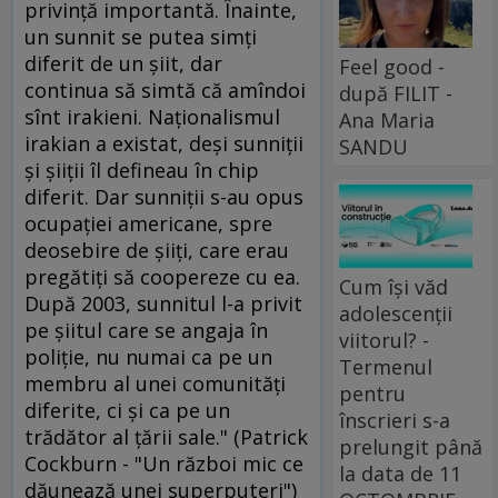
privinţă importantă. Înainte,
un sunnit se putea simţi
diferit de un şiit, dar
Feel good -
continua să simtă că amîndoi
după FILIT -
sînt irakieni. Naţionalismul
Ana Maria
irakian a existat, deşi sunniţii
SANDU
şi şiiţii îl defineau în chip
diferit. Dar sunniţii s-au opus
ocupaţiei americane, spre
deosebire de şiiţi, care erau
pregătiţi să coopereze cu ea.
Cum își văd
După 2003, sunnitul l-a privit
adolescenții
pe şiitul care se angaja în
viitorul? -
poliţie, nu numai ca pe un
Termenul
membru al unei comunităţi
pentru
diferite, ci şi ca pe un
înscrieri s-a
trădător al ţării sale." (Patrick
prelungit până
Cockburn - "Un război mic ce
la data de 11
dăunează unei superputeri")