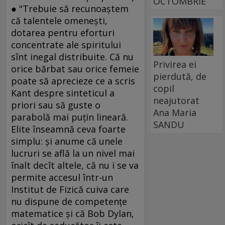
OCTOMBRIE
● "Trebuie să recunoaştem
că talentele omeneşti,
dotarea pentru eforturi
concentrate ale spiritului
sînt inegal distribuite. Că nu
Privirea ei
orice bărbat sau orice femeie
pierdută, de
poate să aprecieze ce a scris
copil
Kant despre sinteticul a
neajutorat
priori sau să guste o
Ana Maria
parabolă mai puţin lineară.
SANDU
Elite înseamnă ceva foarte
simplu: şi anume că unele
lucruri se află la un nivel mai
înalt decît altele, că nu i se va
permite accesul într-un
Institut de Fizică cuiva care
nu dispune de competenţe
matematice şi că Bob Dylan,