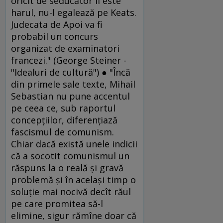
oricît de seducător îi este
harul, nu-l egalează pe Keats.
Judecata de Apoi va fi
probabil un concurs
organizat de examinatori
francezi." (George Steiner -
"Idealuri de cultură") ● "Încă
din primele sale texte, Mihail
Sebastian nu pune accentul
pe ceea ce, sub raportul
concepţiilor, diferenţiază
fascismul de comunism.
Chiar dacă există unele indicii
că a socotit comunismul un
răspuns la o reală şi gravă
problemă şi în acelaşi timp o
soluţie mai nocivă decît răul
pe care promitea să-l
elimine, sigur rămîne doar că