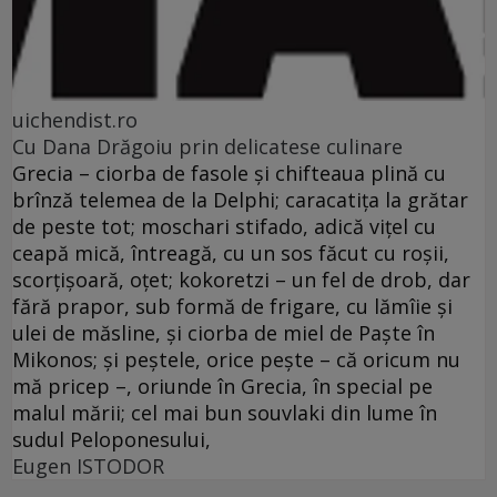
uichendist.ro
Cu Dana Drăgoiu prin delicatese culinare
Grecia – ciorba de fasole şi chifteaua plină cu
brînză telemea de la Delphi; caracatiţa la grătar
de peste tot; moschari stifado, adică viţel cu
ceapă mică, întreagă, cu un sos făcut cu roşii,
scorţişoară, oţet; kokoretzi – un fel de drob, dar
fără prapor, sub formă de frigare, cu lămîie şi
ulei de măsline, şi ciorba de miel de Paşte în
Mikonos; şi peştele, orice peşte – că oricum nu
mă pricep –, oriunde în Grecia, în special pe
malul mării; cel mai bun souvlaki din lume în
sudul Peloponesului,
Eugen ISTODOR