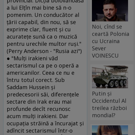
provincial. Dicţia bolovănoasă
a lui Elţîn mai bine să n-o
pomenim. Un conducător al
ţării capabil, din nou, să se
Noi, cînd se
exprime clar, fluent şi cu
ceartă Polonia
acurateţe sună ca o muzică
cu Ucraina
pentru urechile multor ruşi."
Sever
(Perry Anderson - "Rusia azi")
VOINESCU
● "Mulţi irakieni văd
sectarismul ca pe o operă a
americanilor. Ceea ce nu e
întru totul corect. Sub
Saddam Hussein şi
Putin și
predecesorii săi, diferenţele
Occidentul Al
sectare din Irak erau mai
treilea război
profunde decît recunosc
mondial?
acum mulţi irakieni. Dar
ocupaţia străină a încurajat şi
adîncit sectarismul într-o