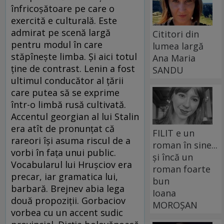
înfricoşătoare pe care o
exercită e culturală. Este
admirat pe scenă largă
Cititori din
pentru modul în care
lumea largă
stăpîneşte limba. Şi aici totul
Ana Maria
ţine de contrast. Lenin a fost
SANDU
ultimul conducător al ţării
care putea să se exprime
într-o limbă rusă cultivată.
Accentul georgian al lui Stalin
era atît de pronunţat că
FILIT e un
rareori îşi asuma riscul de a
roman în sine...
vorbi în faţa unui public.
și încă un
Vocabularul lui Hruşciov era
roman foarte
precar, iar gramatica lui,
bun
barbară. Brejnev abia lega
Ioana
două propoziţii. Gorbaciov
MOROȘAN
vorbea cu un accent sudic