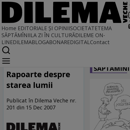
Home
EDITORIALE ȘI OPINII
SOCIETATE
TEMA
SĂPTĂMÎNII
LA ZI ÎN CULTURĂ
DILEME ON-
LINE
DILEMABLOG
ABONARE
DIGITAL
Contact
Home
CARICATU
La centru şi la margine
SĂPTĂMÎNI
Rapoarte despre
starea lumii
Publicat în Dilema Veche nr.
201 din 15 Dec 2007