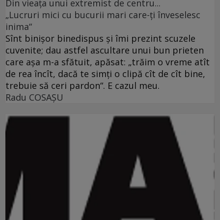
Din vieaţa unui extremist de centru...
„Lucruri mici cu bucurii mari care-ţi înveselesc
inima“
Sînt binişor binedispus şi îmi prezint scuzele
cuvenite; dau astfel ascultare unui bun prieten
care aşa m-a sfătuit, apăsat: „trăim o vreme atît
de rea încît, dacă te simţi o clipă cît de cît bine,
trebuie să ceri pardon“. E cazul meu.
Radu COSAŞU