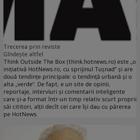
Trecerea prin reviste
Gîndeşte altfel
Think Outside The Box (think.hotnews.ro) este „o
iniţiativă HotNews.ro, cu sprijinul Tuşnad“ şi are
două tendinţe principale: o tendinţă urbană şi o
alta „verde“. De fapt, e un site de opinii,
reportaje, interviuri şi comentarii inteligente
care şi-a format într-un timp relativ scurt proprii
săi cititori, alţii decît cei care îşi dau cu părerea
pe HotNews.