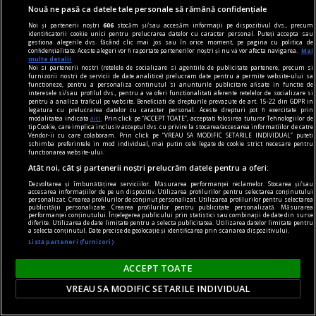
Radu COSAŞU
Nouă ne pasă ca datele tale personale să rămână confidențiale
Noi și partenerii noștri
606
stocăm și/sau accesăm informații pe dispozitivul dvs., precum
identificatorii cookie unici pentru prelucrarea datelor cu caracter personal. Puteți accepta sau
gestiona alegerile dvs. făcând clic mai jos sau în orice moment, pe pagina cu politica de
confidențialitate. Aceste alegeri vor fi raportate partenerilor noștri și nu vă vor afecta navigarea.
Mai
multe detalii
Noi si partenerii nostri (retelele de socializare si agentiile de publicitate partenere, precum si
furnizorii nostri de servicii de date analitice) prelucram date pentru a permite website-ului sa
functioneze, pentru a personaliza continutul si anunturile publicitare afisate in functie de
interesele si/sau profilul dvs., pentru a va oferi functionalitati aferente retelelor de socializare si
pentru a analiza traficul pe website. Beneficiati de drepturile prevazute de art. 15-22 din GDPR in
legatura cu prelucrarea datelor cu caracter personal. Aceste drepturi pot fi exercitate prin
modalitatea indicata
aici
. Prin click pe “ACCEPT TOATE”, acceptati folosirea tuturor Tehnologiilor de
tip Cookie, care implica inclusiv acceptul dvs. cu privire la stocarea/accesarea informatiilor de catre
Vendor-ii cu care colaboram. Prin click pe “VREAU SA MODIFIC SETARILE INDIVIDUAL” puteti
schimba preferintele in mod individual, mai putin cele legate de cookie strict necesare pentru
functionarea website-ului.
Atât noi, cât și partenerii noștri prelucrăm datele pentru a oferi:
Dezvoltarea și îmbunătățirea serviciilor. Măsurarea performanței reclamelor. Stocarea și/sau
accesarea informațiilor de pe un dispozitiv. Utilizarea profilurilor pentru selectarea conținutului
personalizat. Crearea profilurilor de conținut personalizat. Utilizarea profilurilor pentru selectarea
publicității personalizate. Crearea profilurilor pentru publicitate personalizată. Măsurarea
Trecerea prin reviste
performanței conținutului. Înțelegerea publicului prin statistici sau combinații de date din surse
diferite. Utilizarea de date limitate pentru a selecta publicitatea. Utilizarea datelor limitate pentru
a selecta conținutul. Date precise de geolocație și identificarea prin scanarea dispozitivului.
De ce n-au oamenii blană?
Listă parteneri (furnizori)
Aceasta e întrebarea articolului principal, „The
Naked Truth“, din revista Scientific American,
ACCEPT TOATE
numărul din februarie. Interogaţia, aparent
VREAU SA MODIFIC SETARILE INDIVIDUAL
jucăuşă, este una dintre preocupările constante