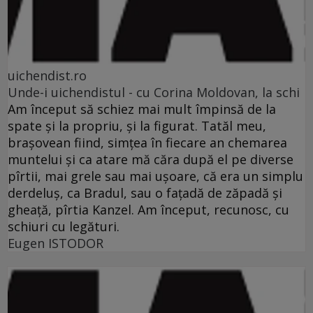
uichendist.ro
Unde-i uichendistul - cu Corina Moldovan, la schi
Am început să schiez mai mult împinsă de la
spate şi la propriu, şi la figurat. Tatăl meu,
braşovean fiind, simţea în fiecare an chemarea
muntelui şi ca atare mă căra după el pe diverse
pîrtii, mai grele sau mai uşoare, că era un simplu
derdeluş, ca Bradul, sau o faţadă de zăpadă şi
gheaţă, pîrtia Kanzel. Am început, recunosc, cu
schiuri cu legături.
Eugen ISTODOR