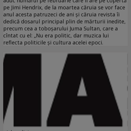
aduc numărul pe februarie care îl are pe copertă
pe Jimi Hendrix, de la moartea căruia se vor face
anul acesta patruzeci de ani şi căruia revista îi
dedică dosarul principal plin de mărturii inedite,
precum cea a toboşarului Juma Sultan, care a
cîntat cu el: „Nu era politic, dar muzica lui
reflecta politicile şi cultura acelei epoci.