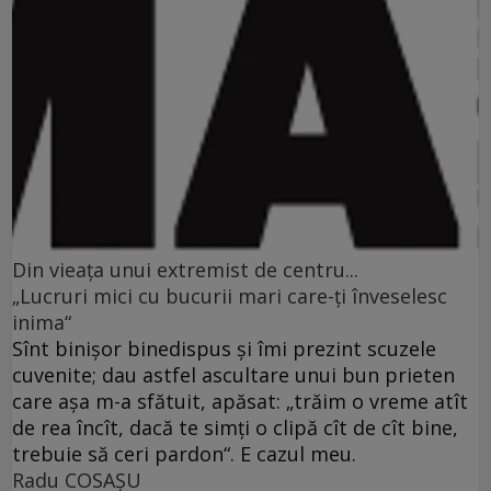
Din vieaţa unui extremist de centru...
„Lucruri mici cu bucurii mari care-ţi înveselesc
inima“
Sînt binişor binedispus şi îmi prezint scuzele
cuvenite; dau astfel ascultare unui bun prieten
care aşa m-a sfătuit, apăsat: „trăim o vreme atît
de rea încît, dacă te simţi o clipă cît de cît bine,
trebuie să ceri pardon“. E cazul meu.
Radu COSAŞU