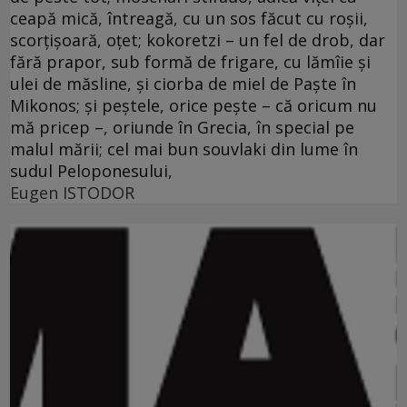
ceapă mică, întreagă, cu un sos făcut cu roşii,
scorţişoară, oţet; kokoretzi – un fel de drob, dar
fără prapor, sub formă de frigare, cu lămîie şi
ulei de măsline, şi ciorba de miel de Paşte în
Mikonos; şi peştele, orice peşte – că oricum nu
mă pricep –, oriunde în Grecia, în special pe
malul mării; cel mai bun souvlaki din lume în
sudul Peloponesului,
Eugen ISTODOR