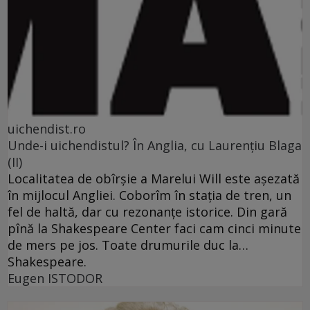
uichendist.ro
Unde-i uichendistul? În Anglia, cu Laurenţiu Blaga
(II)
Localitatea de obîrşie a Marelui Will este aşezată
în mijlocul Angliei. Coborîm în staţia de tren, un
fel de haltă, dar cu rezonanţe istorice. Din gară
pînă la Shakespeare Center faci cam cinci minute
de mers pe jos. Toate drumurile duc la…
Shakespeare.
Eugen ISTODOR