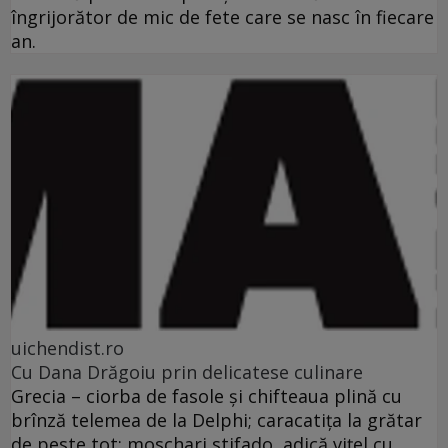
îngrijorător de mic de fete care se nasc în fiecare
an.
uichendist.ro
Cu Dana Drăgoiu prin delicatese culinare
Grecia – ciorba de fasole şi chifteaua plină cu
brînză telemea de la Delphi; caracatiţa la grătar
de peste tot; moschari stifado, adică viţel cu