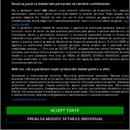
Nouă ne pasă ca datele tale personale să rămână confidențiale
Noi și partenerii noștri
606
stocăm și/sau accesăm informații pe dispozitivul dvs., precum
identificatorii cookie unici pentru prelucrarea datelor cu caracter personal. Puteți accepta sau
gestiona alegerile dvs. făcând clic mai jos sau în orice moment, pe pagina cu politica de
Din vieaţa unui extremist de centru...
confidențialitate. Aceste alegeri vor fi raportate partenerilor noștri și nu vă vor afecta navigarea.
Mai
multe detalii
Un aspect al sărăciei
Noi si partenerii nostri (retelele de socializare si agentiile de publicitate partenere, precum si
furnizorii nostri de servicii de date analitice) prelucram date pentru a permite website-ului sa
Se constată, în cadrul mizeriei generale şi
functioneze, pentru a personaliza continutul si anunturile publicitare afisate in functie de
interesele si/sau profilul dvs., pentru a va oferi functionalitati aferente retelelor de socializare si
inflaţiei pamfletare, o sărăcire a injuriei prin care
pentru a analiza traficul pe website. Beneficiati de drepturile prevazute de art. 15-22 din GDPR in
legatura cu prelucrarea datelor cu caracter personal. Aceste drepturi pot fi exercitate prin
omul îşi dezvăluie, ceas de ceas, dispreţul faţă de
modalitatea indicata
aici
. Prin click pe “ACCEPT TOATE”, acceptati folosirea tuturor Tehnologiilor de
tip Cookie, care implica inclusiv acceptul dvs. cu privire la stocarea/accesarea informatiilor de catre
om. Să luăm, ca în geometrie, o dreaptă, două
Vendor-ii cu care colaboram. Prin click pe “VREAU SA MODIFIC SETARILE INDIVIDUAL” puteti
schimba preferintele in mod individual, mai putin cele legate de cookie strict necesare pentru
drepte, trei stîngi, fie şi un pumn în cap.
functionarea website-ului.
Atât noi, cât și partenerii noștri prelucrăm datele pentru a oferi:
Radu COSAŞU
Dezvoltarea și îmbunătățirea serviciilor. Măsurarea performanței reclamelor. Stocarea și/sau
accesarea informațiilor de pe un dispozitiv. Utilizarea profilurilor pentru selectarea conținutului
personalizat. Crearea profilurilor de conținut personalizat. Utilizarea profilurilor pentru selectarea
publicității personalizate. Crearea profilurilor pentru publicitate personalizată. Măsurarea
performanței conținutului. Înțelegerea publicului prin statistici sau combinații de date din surse
diferite. Utilizarea de date limitate pentru a selecta publicitatea. Utilizarea datelor limitate pentru
a selecta conținutul. Date precise de geolocație și identificarea prin scanarea dispozitivului.
Listă parteneri (furnizori)
ACCEPT TOATE
VREAU SA MODIFIC SETARILE INDIVIDUAL