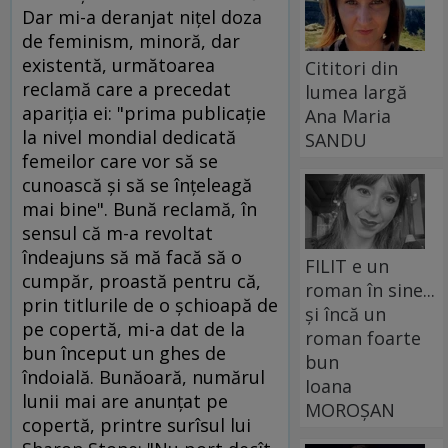
Dar mi-a deranjat niţel doza
de feminism, minoră, dar
existentă, următoarea
Cititori din
reclamă care a precedat
lumea largă
apariţia ei: "prima publicaţie
Ana Maria
la nivel mondial dedicată
SANDU
femeilor care vor să se
cunoască şi să se înţeleagă
mai bine". Bună reclamă, în
sensul că m-a revoltat
îndeajuns să mă facă să o
FILIT e un
cumpăr, proastă pentru că,
roman în sine...
prin titlurile de o şchioapă de
și încă un
pe copertă, mi-a dat de la
roman foarte
bun început un ghes de
bun
îndoială. Bunăoară, numărul
Ioana
lunii mai are anunţat pe
MOROȘAN
copertă, printre surîsul lui