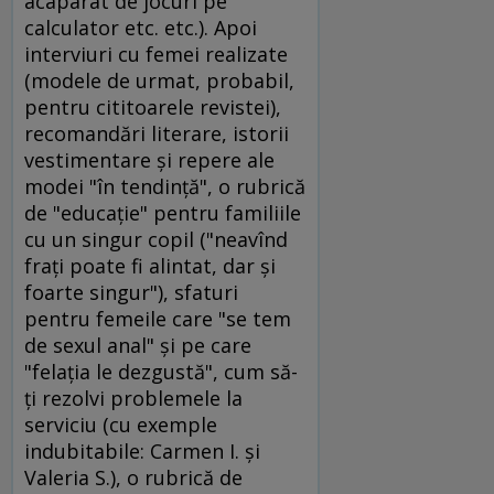
acaparat de jocuri pe
calculator etc. etc.). Apoi
interviuri cu femei realizate
(modele de urmat, probabil,
pentru cititoarele revistei),
recomandări literare, istorii
vestimentare şi repere ale
modei "în tendinţă", o rubrică
de "educaţie" pentru familiile
cu un singur copil ("neavînd
fraţi poate fi alintat, dar şi
foarte singur"), sfaturi
pentru femeile care "se tem
de sexul anal" şi pe care
"felaţia le dezgustă", cum să-
ţi rezolvi problemele la
serviciu (cu exemple
indubitabile: Carmen I. şi
Valeria S.), o rubrică de