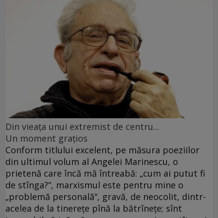
Din vieaţa unui extremist de centru...
Un moment graţios
Conform titlului excelent, pe măsura poeziilor
din ultimul volum al Angelei Marinescu, o
prietenă care încă mă întreabă: „cum ai putut fi
de stînga?“, marxismul este pentru mine o
„problemă personală“, gravă, de neocolit, dintr-
acelea de la tinereţe pînă la bătrîneţe; sînt