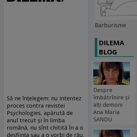
Barburisme
DILEMA
BLOG
Despre
îmbătrînire și
Să ne înţelegem: nu intentez
alți demoni
proces contra revistei
Ana Maria
Psychologies, apărută de
SANDU
anul trecut şi în limba
română, nu sînt chitită în a o
desfiinţa sau a o vorbi de rău.