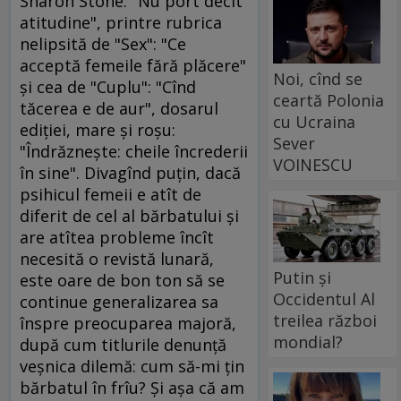
Sharon Stone: "Nu port decît
atitudine", printre rubrica
nelipsită de "Sex": "Ce
acceptă femeile fără plăcere"
Noi, cînd se
şi cea de "Cuplu": "Cînd
ceartă Polonia
tăcerea e de aur", dosarul
cu Ucraina
ediţiei, mare şi roşu:
Sever
"Îndrăzneşte: cheile încrederii
VOINESCU
în sine". Divagînd puţin, dacă
psihicul femeii e atît de
diferit de cel al bărbatului şi
are atîtea probleme încît
necesită o revistă lunară,
Putin și
este oare de bon ton să se
Occidentul Al
continue generalizarea sa
treilea război
înspre preocuparea majoră,
mondial?
după cum titlurile denunţă
veşnica dilemă: cum să-mi ţin
bărbatul în frîu? Şi aşa că am