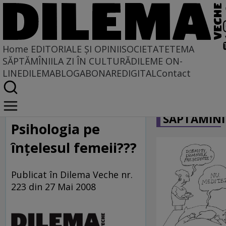
Home
EDITORIALE ȘI OPINII
SOCIETATE
TEMA
SĂPTĂMÎNII
LA ZI ÎN CULTURĂ
DILEME ON-
LINE
DILEMABLOG
ABONARE
DIGITAL
Contact
Home
CARICATU
La centru şi la margine
SĂPTĂMÎNI
Psihologia pe
înţelesul femeii???
Publicat în Dilema Veche nr.
223 din 27 Mai 2008