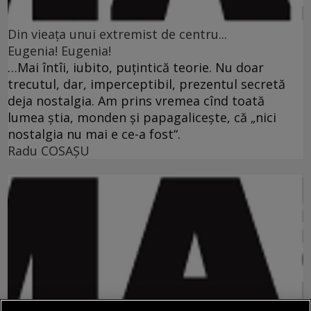
Din vieaţa unui extremist de centru...
Eugenia! Eugenia!
…Mai întîi, iubito, puţintică teorie. Nu doar
trecutul, dar, imperceptibil, prezentul secretă
deja nostalgia. Am prins vremea cînd toată
lumea ştia, monden şi papagaliceşte, că „nici
nostalgia nu mai e ce-a fost“.
Radu COSAŞU