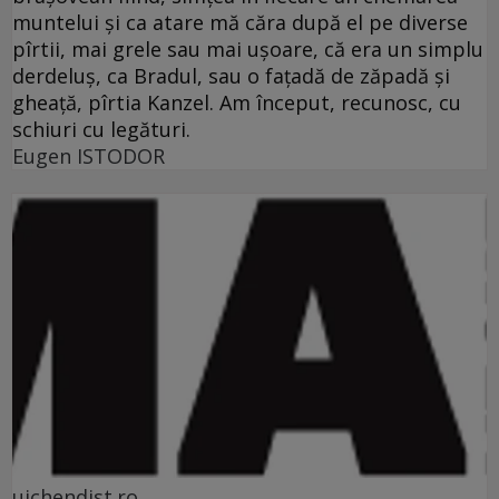
muntelui şi ca atare mă căra după el pe diverse
pîrtii, mai grele sau mai uşoare, că era un simplu
derdeluş, ca Bradul, sau o faţadă de zăpadă şi
gheaţă, pîrtia Kanzel. Am început, recunosc, cu
schiuri cu legături.
Eugen ISTODOR
uichendist.ro