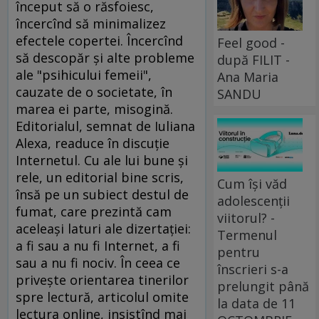
început să o răsfoiesc,
încercînd să minimalizez
efectele copertei. Încercînd
Feel good -
să descopăr şi alte probleme
după FILIT -
ale "psihicului femeii",
Ana Maria
cauzate de o societate, în
SANDU
marea ei parte, misogină.
Editorialul, semnat de Iuliana
Alexa, readuce în discuţie
Internetul. Cu ale lui bune şi
rele, un editorial bine scris,
Cum își văd
însă pe un subiect destul de
adolescenții
fumat, care prezintă cam
viitorul? -
aceleaşi laturi ale dizertaţiei:
Termenul
a fi sau a nu fi Internet, a fi
pentru
sau a nu fi nociv. În ceea ce
înscrieri s-a
priveşte orientarea tinerilor
prelungit până
spre lectură, articolul omite
la data de 11
lectura online, insistînd mai