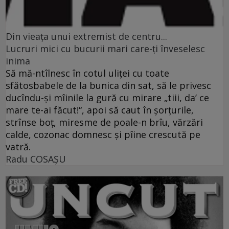
Din vieaţa unui extremist de centru...
Lucruri mici cu bucurii mari care-ţi înveselesc
inima
Să mă-ntîlnesc în cotul uliţei cu toate
sfătosbabele de la bunica din sat, să le privesc
ducîndu-şi mîinile la gură cu mirare „tiii, da’ ce
mare te-ai făcut!“, apoi să caut în şorţurile,
strînse boţ, miresme de poale-n brîu, vărzări
calde, cozonac domnesc şi pîine crescută pe
vatră.
Radu COSAŞU