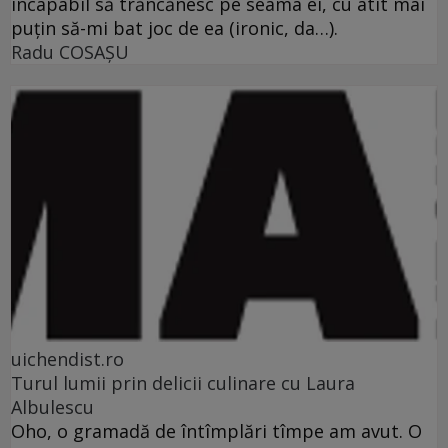
incapabil să trăncănesc pe seama ei, cu atît mai
puţin să-mi bat joc de ea (ironic, da…).
Radu COSAŞU
uichendist.ro
Turul lumii prin delicii culinare cu Laura
Albulescu
Oho, o gramadă de întîmplări tîmpe am avut. O