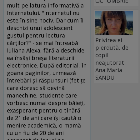
OCTOMBRIE
mult pe latura informativă a
Internetului. "Internetul nu
este în sine nociv. Dar cum îi
deschizi unui adolescent
gustul pentru lectura
Privirea ei
cărţilor?" - se mai întreabă
pierdută, de
Iuliana Alexa, fără a deschide
copil
ea însăşi breşa literaturii
neajutorat
electronice. După editorial, în
Ana Maria
goana paginilor, urmează
SANDU
întrebări şi răspunsuri (fetiţe
care doresc să devină
manechine, studente care
vorbesc numai despre băieţi,
exasperant pentru o tînără
de 21 de ani care îşi caută o
menire academică, o mamă
cu un fiu de 20 de ani