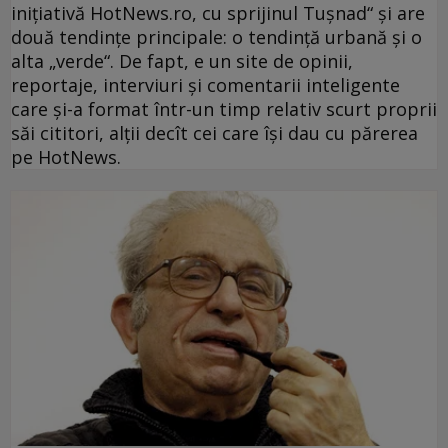
iniţiativă HotNews.ro, cu sprijinul Tuşnad“ şi are
două tendinţe principale: o tendinţă urbană şi o
alta „verde“. De fapt, e un site de opinii,
reportaje, interviuri şi comentarii inteligente
care şi-a format într-un timp relativ scurt proprii
săi cititori, alţii decît cei care îşi dau cu părerea
pe HotNews.