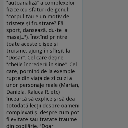
"autoanaliză" a complexelor
fizice (cu sfaturi de genul:
"corpul tău e un motiv de
tristeţe şi frustrare? Fă
sport, dansează, du-te la
masaj..."). Înotînd printre
toate aceste clişee şi
truisme, ajung în sfîrşit la
"Dosar". Cel care deţine
"cheile încrederii în sine". Cel
care, pornind de la exemple
rupte din viaţa de zi cu zi a
unor personaje reale (Marian,
Daniela, Raluca R. etc)
încearcă să explice şi să dea
totodată lecţii despre oameni
complexaţi şi despre cum pot
fi evitate sau tratate traume
din copilărie. "Doar