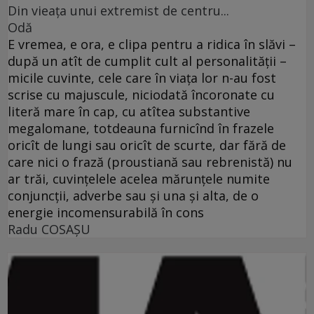
Din vieaţa unui extremist de centru...
Odă
E vremea, e ora, e clipa pentru a ridica în slăvi –
după un atît de cumplit cult al personalităţii –
micile cuvinte, cele care în viaţa lor n-au fost
scrise cu majuscule, niciodată încoronate cu
literă mare în cap, cu atîtea substantive
megalomane, totdeauna furnicînd în frazele
oricît de lungi sau oricît de scurte, dar fără de
care nici o frază (proustiană sau rebrenistă) nu
ar trăi, cuvinţelele acelea mărunţele numite
conjuncţii, adverbe sau şi una şi alta, de o
energie incomensurabilă în cons
Radu COSAŞU