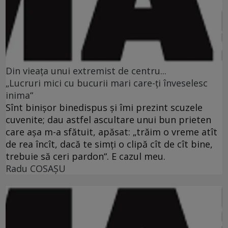
Din vieaţa unui extremist de centru...
„Lucruri mici cu bucurii mari care-ţi înveselesc
inima“
Sînt binişor binedispus şi îmi prezint scuzele
cuvenite; dau astfel ascultare unui bun prieten
care aşa m-a sfătuit, apăsat: „trăim o vreme atît
de rea încît, dacă te simţi o clipă cît de cît bine,
trebuie să ceri pardon“. E cazul meu.
Radu COSAŞU