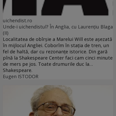
uichendist.ro
Unde-i uichendistul? În Anglia, cu Laurenţiu Blaga
(II)
Localitatea de obîrşie a Marelui Will este aşezată
în mijlocul Angliei. Coborîm în staţia de tren, un
fel de haltă, dar cu rezonanţe istorice. Din gară
pînă la Shakespeare Center faci cam cinci minute
de mers pe jos. Toate drumurile duc la…
Shakespeare.
Eugen ISTODOR