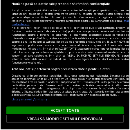
Nouă ne pasă ca datele tale personale să rămână confidențiale
Noi și partenerii noștri
606
stocăm și/sau accesăm informații pe dispozitivul dvs., precum
identificatorii cookie unici pentru prelucrarea datelor cu caracter personal. Puteți accepta sau
gestiona alegerile dvs. făcând clic mai jos sau în orice moment, pe pagina cu politica de
confidențialitate. Aceste alegeri vor fi raportate partenerilor noștri și nu vă vor afecta navigarea.
Mai
multe detalii
uichendist.ro
Noi si partenerii nostri (retelele de socializare si agentiile de publicitate partenere, precum si
furnizorii nostri de servicii de date analitice) prelucram date pentru a permite website-ului sa
Unde-i uichendistul? La Băgău, cu Florin Toma
functioneze, pentru a personaliza continutul si anunturile publicitare afisate in functie de
interesele si/sau profilul dvs., pentru a va oferi functionalitati aferente retelelor de socializare si
Cîndva, prin toamnă, m-am culcuşit cu neştire de
pentru a analiza traficul pe website. Beneficiati de drepturile prevazute de art. 15-22 din GDPR in
legatura cu prelucrarea datelor cu caracter personal. Aceste drepturi pot fi exercitate prin
altceva la subţioara Ardealului, dată cu
modalitatea indicata
aici
. Prin click pe “ACCEPT TOATE”, acceptati folosirea tuturor Tehnologiilor de
tip Cookie, care implica inclusiv acceptul dvs. cu privire la stocarea/accesarea informatiilor de catre
deodorant de lemn crud, de bălegar, de boabă
Vendor-ii cu care colaboram. Prin click pe “VREAU SA MODIFIC SETARILE INDIVIDUAL” puteti
schimba preferintele in mod individual, mai putin cele legate de cookie strict necesare pentru
de strugure strivită în teasc şi amirosind a pîine
functionarea website-ului.
coaptă în frunză de varză pe vatra din curte.
Atât noi, cât și partenerii noștri prelucrăm datele pentru a oferi:
Eugen ISTODOR
Dezvoltarea și îmbunătățirea serviciilor. Măsurarea performanței reclamelor. Stocarea și/sau
accesarea informațiilor de pe un dispozitiv. Utilizarea profilurilor pentru selectarea conținutului
personalizat. Crearea profilurilor de conținut personalizat. Utilizarea profilurilor pentru selectarea
publicității personalizate. Crearea profilurilor pentru publicitate personalizată. Măsurarea
performanței conținutului. Înțelegerea publicului prin statistici sau combinații de date din surse
diferite. Utilizarea de date limitate pentru a selecta publicitatea. Utilizarea datelor limitate pentru
a selecta conținutul. Date precise de geolocație și identificarea prin scanarea dispozitivului.
Listă parteneri (furnizori)
ACCEPT TOATE
VREAU SA MODIFIC SETARILE INDIVIDUAL