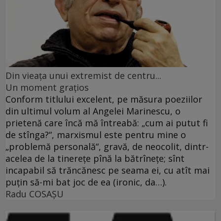
Din vieaţa unui extremist de centru...
Un moment graţios
Conform titlului excelent, pe măsura poeziilor
din ultimul volum al Angelei Marinescu, o
prietenă care încă mă întreabă: „cum ai putut fi
de stînga?“, marxismul este pentru mine o
„problemă personală“, gravă, de neocolit, dintr-
acelea de la tinereţe pînă la bătrîneţe; sînt
incapabil să trăncănesc pe seama ei, cu atît mai
puţin să-mi bat joc de ea (ironic, da…).
Radu COSAŞU