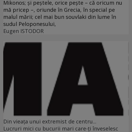
Mikonos; şi peştele, orice peşte – că oricum nu
mă pricep –, oriunde în Grecia, în special pe
malul mării; cel mai bun souvlaki din lume în
sudul Peloponesului,
Eugen ISTODOR
Din vieaţa unui extremist de centru...
Lucruri mici cu bucurii mari care-ţi înveselesc