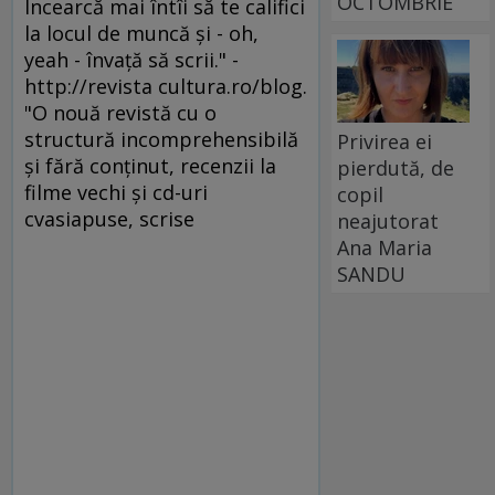
OCTOMBRIE
Încearcă mai întîi să te califici
la locul de muncă şi - oh,
yeah - învaţă să scrii." -
http://revista cultura.ro/blog.
"O nouă revistă cu o
structură incomprehensibilă
Privirea ei
şi fără conţinut, recenzii la
pierdută, de
filme vechi şi cd-uri
copil
cvasiapuse, scrise
neajutorat
Ana Maria
SANDU