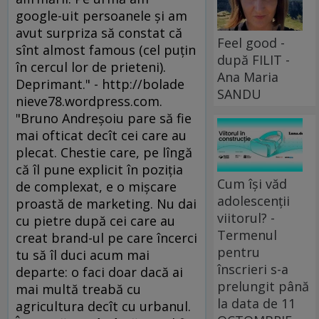
google-uit persoanele şi am
avut surpriza să constat că
Feel good -
sînt almost famous (cel puţin
după FILIT -
în cercul lor de prieteni).
Ana Maria
Deprimant." - http://bolade
SANDU
nieve78.wordpress.com.
"Bruno Andreşoiu pare să fie
mai ofticat decît cei care au
plecat. Chestie care, pe lîngă
că îl pune explicit în poziţia
Cum își văd
de complexat, e o mişcare
adolescenții
proastă de marketing. Nu dai
viitorul? -
cu pietre după cei care au
Termenul
creat brand-ul pe care încerci
pentru
tu să îl duci acum mai
înscrieri s-a
departe: o faci doar dacă ai
prelungit până
mai multă treabă cu
la data de 11
agricultura decît cu urbanul.