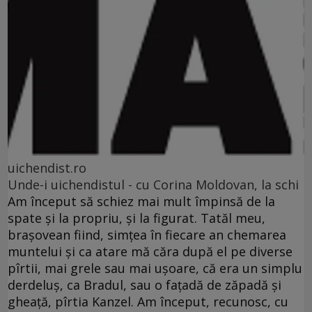
uichendist.ro
Unde-i uichendistul - cu Corina Moldovan, la schi
Am început să schiez mai mult împinsă de la
spate şi la propriu, şi la figurat. Tatăl meu,
braşovean fiind, simţea în fiecare an chemarea
muntelui şi ca atare mă căra după el pe diverse
pîrtii, mai grele sau mai uşoare, că era un simplu
derdeluş, ca Bradul, sau o faţadă de zăpadă şi
gheaţă, pîrtia Kanzel. Am început, recunosc, cu