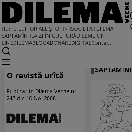
Home
EDITORIALE ȘI OPINII
SOCIETATE
TEMA
SĂPTĂMÎNII
LA ZI ÎN CULTURĂ
DILEME ON-
LINE
DILEMABLOG
ABONARE
DIGITAL
Contact
Home
CARICATU
La centru şi la margine
SĂPTĂMÎNI
O revistă urîtă
Publicat în Dilema Veche nr.
247 din 10 Noi 2008