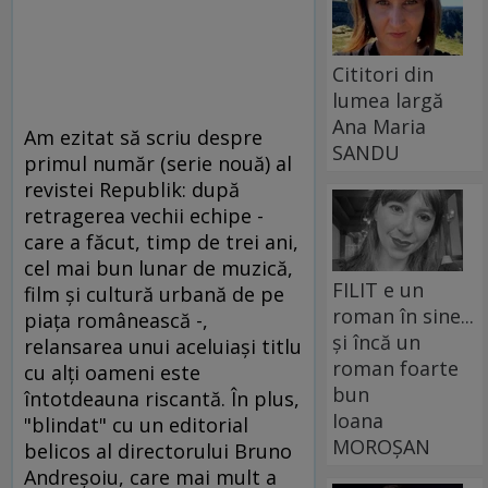
Cititori din
lumea largă
Ana Maria
Am ezitat să scriu despre
SANDU
primul număr (serie nouă) al
revistei Republik: după
retragerea vechii echipe -
care a făcut, timp de trei ani,
cel mai bun lunar de muzică,
FILIT e un
film şi cultură urbană de pe
roman în sine...
piaţa românească -,
și încă un
relansarea unui aceluiaşi titlu
roman foarte
cu alţi oameni este
bun
întotdeauna riscantă. În plus,
Ioana
"blindat" cu un editorial
MOROȘAN
belicos al directorului Bruno
Andreşoiu, care mai mult a