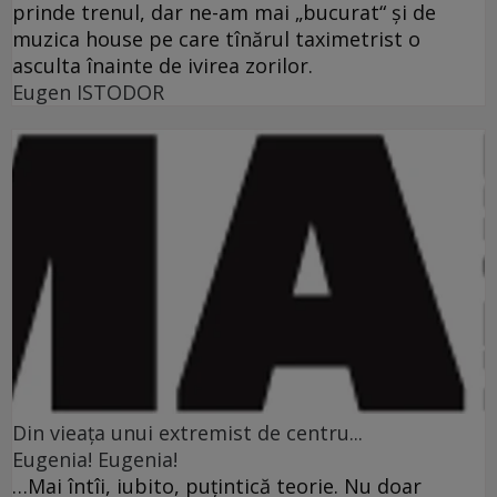
prinde trenul, dar ne-am mai „bucurat“ şi de
muzica house pe care tînărul taximetrist o
asculta înainte de ivirea zorilor.
Eugen ISTODOR
Din vieaţa unui extremist de centru...
Eugenia! Eugenia!
…Mai întîi, iubito, puţintică teorie. Nu doar