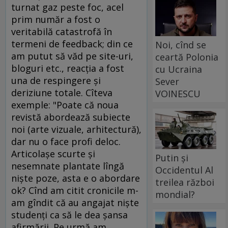
turnat gaz peste foc, acel
prim număr a fost o
veritabilă catastrofă în
termeni de feedback; din ce
Noi, cînd se
am putut să văd pe site-uri,
ceartă Polonia
bloguri etc., reacţia a fost
cu Ucraina
una de respingere şi
Sever
deriziune totale. Cîteva
VOINESCU
exemple: "Poate că noua
revistă abordează subiecte
noi (arte vizuale, arhitectură),
dar nu o face profi deloc.
Articolaşe scurte şi
Putin și
nesemnate plantate lîngă
Occidentul Al
nişte poze, asta e o abordare
treilea război
ok? Cînd am citit cronicile m-
mondial?
am gîndit că au angajat nişte
studenţi ca să le dea şansa
afirmării. Pe urmă am