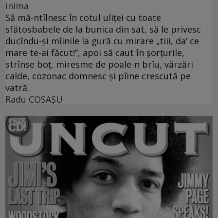
inima
Să mă-ntîlnesc în cotul uliţei cu toate
sfătosbabele de la bunica din sat, să le privesc
ducîndu-şi mîinile la gură cu mirare „tiii, da’ ce
mare te-ai făcut!“, apoi să caut în şorţurile,
strînse boţ, miresme de poale-n brîu, vărzări
calde, cozonac domnesc şi pîine crescută pe
vatră.
Radu COSAŞU