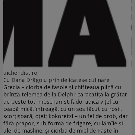
uichendist.ro
Cu Dana Drăgoiu prin delicatese culinare
Grecia – ciorba de fasole şi chifteaua plină cu
brînză telemea de la Delphi; caracatiţa la grătar
de peste tot; moschari stifado, adică viţel cu
ceapă mică, întreagă, cu un sos făcut cu roşii,
scorţişoară, oţet; kokoretzi – un fel de drob, dar
fără prapor, sub formă de frigare, cu lămîie şi
ulei de măsline, şi ciorba de miel de Paşte în