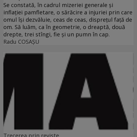
Se constată, în cadrul mizeriei generale şi
inflaţiei pamfletare, o sărăcire a injuriei prin care
omul îşi dezvăluie, ceas de ceas, dispreţul faţă de
om. Să luăm, ca în geometrie, o dreaptă, două
drepte, trei stîngi, fie şi un pumn în cap.
Radu COSAŞU
Trecerea prin reviste