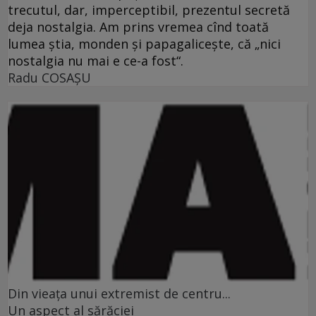
trecutul, dar, imperceptibil, prezentul secretă
deja nostalgia. Am prins vremea cînd toată
lumea ştia, monden şi papagaliceşte, că „nici
nostalgia nu mai e ce-a fost“.
Radu COSAŞU
Din vieaţa unui extremist de centru...
Un aspect al sărăciei