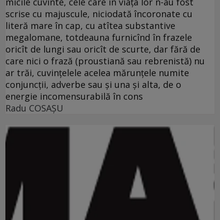
micile cuvinte, cele care în viaţa lor n-au fost
scrise cu majuscule, niciodată încoronate cu
literă mare în cap, cu atîtea substantive
megalomane, totdeauna furnicînd în frazele
oricît de lungi sau oricît de scurte, dar fără de
care nici o frază (proustiană sau rebrenistă) nu
ar trăi, cuvinţelele acelea mărunţele numite
conjuncţii, adverbe sau şi una şi alta, de o
energie incomensurabilă în cons
Radu COSAŞU