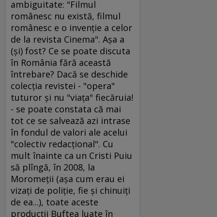
ambiguitate: "Filmul
românesc nu există, filmul
românesc e o invenţie a celor
de la revista Cinema". Aşa a
(şi) fost? Ce se poate discuta
în România fără această
întrebare? Dacă se deschide
colecţia revistei - "opera"
tuturor şi nu "viaţa" fiecăruia!
- se poate constata că mai
tot ce se salvează azi intrase
în fondul de valori ale acelui
"colectiv redacţional". Cu
mult înainte ca un Cristi Puiu
să plîngă, în 2008, la
Moromeţii (aşa cum erau ei
vizaţi de poliţie, fie şi chinuiţi
de ea...), toate aceste
producţii Buftea luate în