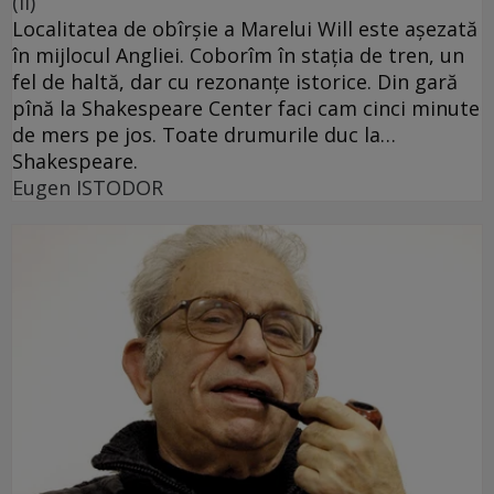
(II)
Localitatea de obîrşie a Marelui Will este aşezată
în mijlocul Angliei. Coborîm în staţia de tren, un
fel de haltă, dar cu rezonanţe istorice. Din gară
pînă la Shakespeare Center faci cam cinci minute
de mers pe jos. Toate drumurile duc la…
Shakespeare.
Eugen ISTODOR