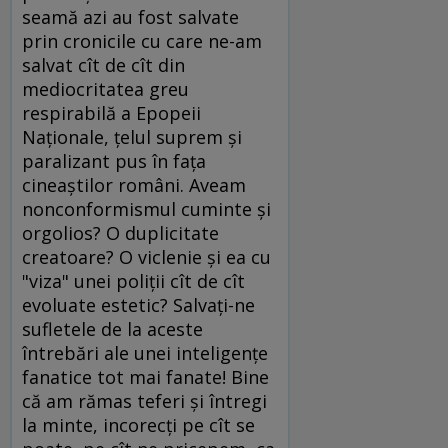
seamă azi au fost salvate
prin cronicile cu care ne-am
salvat cît de cît din
mediocritatea greu
respirabilă a Epopeii
Naţionale, ţelul suprem şi
paralizant pus în faţa
cineaştilor români. Aveam
nonconformismul cuminte şi
orgolios? O duplicitate
creatoare? O viclenie şi ea cu
"viza" unei poliţii cît de cît
evoluate estetic? Salvaţi-ne
sufletele de la aceste
întrebări ale unei inteligenţe
fanatice tot mai fanate! Bine
că am rămas teferi şi întregi
la minte, incorecţi pe cît se