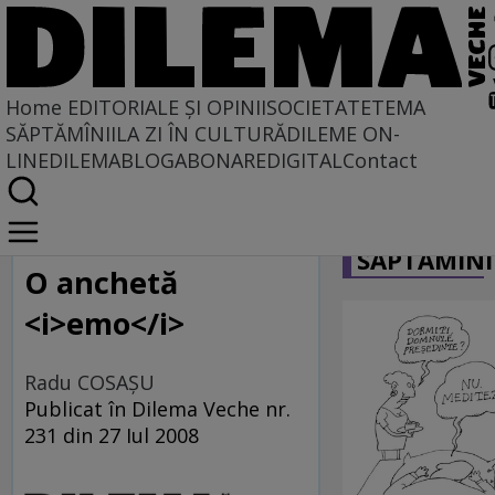
Home
EDITORIALE ȘI OPINII
SOCIETATE
TEMA
SĂPTĂMÎNII
LA ZI ÎN CULTURĂ
DILEME ON-
LINE
DILEMABLOG
ABONARE
DIGITAL
Contact
Home
CARICATU
La centru şi la margine
SĂPTĂMÎNI
O anchetă
<i>emo</i>
Radu COSAŞU
Publicat în Dilema Veche nr.
231 din 27 Iul 2008