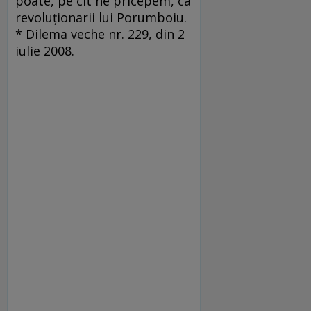
poate, pe cît ne pricepem, ca
revoluţionarii lui Porumboiu.
* Dilema veche nr. 229, din 2
iulie 2008.