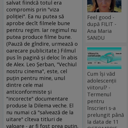
salvat fiindcă totul era
compromis prin "viza
poliţiei". Ea nu putea să
Feel good -
aprobe decît filmele bune
după FILIT -
pentru regim. Iar regimul nu
Ana Maria
putea produce filme bune.
SANDU
(Pauză de gîndire, urmează o
oarecare publicitate.) Filmul
pus în pagină şi deloc în abis
de Alex. Leo Şerban, "Vechiul
nostru cinema", este, cel
Cum își văd
puţin pentru mine, unul
adolescenții
dintre cele mai
viitorul? -
anticonformiste şi
Termenul
"incorecte" documentare
pentru
produse la Dilema veche. El
înscrieri s-a
nu numai că "salvează de la
prelungit până
uitare" cîteva titluri de
la data de 11
valoare - ar fi fost prea puţin,