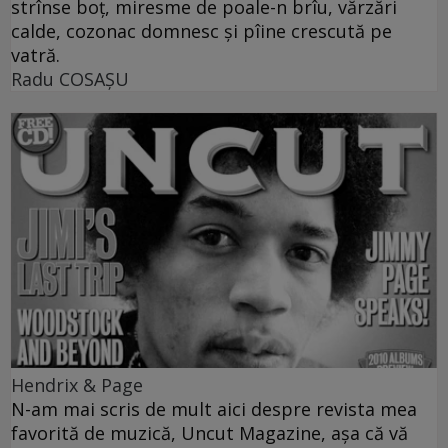
strînse boţ, miresme de poale-n brîu, vărzări
calde, cozonac domnesc şi pîine crescută pe
vatră.
Radu COSAŞU
Hendrix & Page
N-am mai scris de mult aici despre revista mea
favorită de muzică, Uncut Magazine, aşa că vă