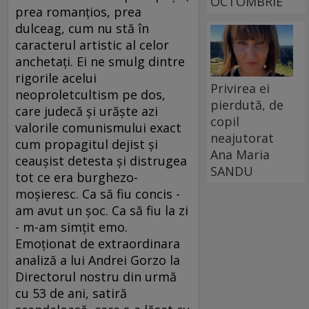
OCTOMBRIE
prea romanţios, prea
dulceag, cum nu stă în
caracterul artistic al celor
anchetaţi. Ei ne smulg dintre
rigorile acelui
Privirea ei
neoproletcultism pe dos,
pierdută, de
care judecă şi urăşte azi
copil
valorile comunismului exact
neajutorat
cum propagitul dejist şi
Ana Maria
ceauşist detesta şi distrugea
SANDU
tot ce era burghezo-
moşieresc. Ca să fiu concis -
am avut un şoc. Ca să fiu la zi
- m-am simţit emo.
Emoţionat de extraordinara
analiză a lui Andrei Gorzo la
Directorul nostru din urmă
cu 53 de ani, satiră