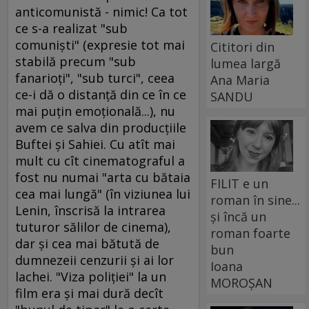
anticomunistă - nimic! Ca tot
ce s-a realizat "sub
comunişti" (expresie tot mai
Cititori din
stabilă precum "sub
lumea largă
fanarioţi", "sub turci", ceea
Ana Maria
ce-i dă o distanţă din ce în ce
SANDU
mai puţin emoţională...), nu
avem ce salva din producţiile
Buftei şi Sahiei. Cu atît mai
mult cu cît cinematograful a
fost nu numai "arta cu bătaia
FILIT e un
cea mai lungă" (în viziunea lui
roman în sine...
Lenin, înscrisă la intrarea
și încă un
tuturor sălilor de cinema),
roman foarte
dar şi cea mai bătută de
bun
dumnezeii cenzurii şi ai lor
Ioana
lachei. "Viza poliţiei" la un
MOROȘAN
film era şi mai dură decît