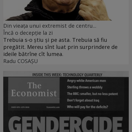
Din vieaţa unui extremist de centru...
Încă o decepţie la zi
Trebuia s-o ştiu şi pe asta. Trebuia să fiu
pregătit. Mereu sînt luat prin surprindere de
ideile bătrîne cît lumea.
Radu COSAŞU