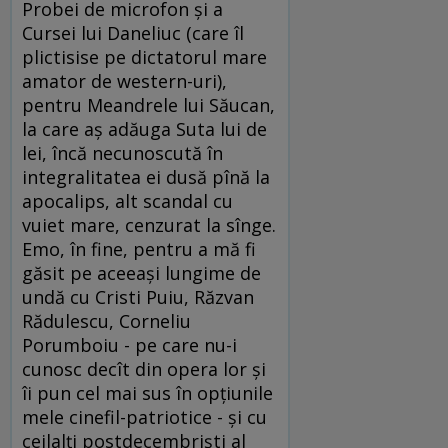
Probei de microfon şi a
Cursei lui Daneliuc (care îl
plictisise pe dictatorul mare
amator de western-uri),
pentru Meandrele lui Săucan,
la care aş adăuga Suta lui de
lei, încă necunoscută în
integralitatea ei dusă pînă la
apocalips, alt scandal cu
vuiet mare, cenzurat la sînge.
Emo, în fine, pentru a mă fi
găsit pe aceeaşi lungime de
undă cu Cristi Puiu, Răzvan
Rădulescu, Corneliu
Porumboiu - pe care nu-i
cunosc decît din opera lor şi
îi pun cel mai sus în opţiunile
mele cinefil-patriotice - şi cu
ceilalţi postdecembrişti al