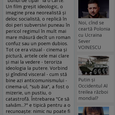
"bunul de tipar" la o carte.
Un film greşit ideologic, o
imagine prea neorealistă şi
deloc socialistă, o replică în
Noi, cînd se
doi peri subversivi puneau în
ceartă Polonia
pericol regimul în mult mai
cu Ucraina
mare măsură decît un roman
Sever
confuz sau un poem dubios.
VOINESCU
Tot ce era vizual - cinema şi
pictură, artele cele mai clare
şi mai la vedere - teroriza
ideologia la putere. Vorbind
şi gîndind visceral - cum stă
Putin și
bine azi anticomunismului -
Occidentul Al
cinema-ul, "sub ăia", a fost o
treilea război
mizerie, un pustiu, o
mondial?
catastrofă. Întrebarea "Ce să
salvăm...?" e tipică pentru a o
recunoaşte: nimic nu poate fi