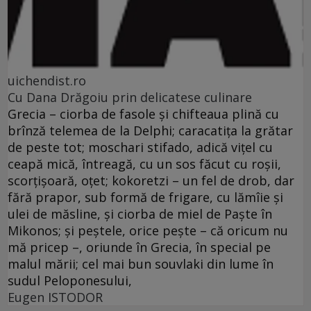
uichendist.ro
Cu Dana Drăgoiu prin delicatese culinare
Grecia – ciorba de fasole şi chifteaua plină cu
brînză telemea de la Delphi; caracatiţa la grătar
de peste tot; moschari stifado, adică viţel cu
ceapă mică, întreagă, cu un sos făcut cu roşii,
scorţişoară, oţet; kokoretzi – un fel de drob, dar
fără prapor, sub formă de frigare, cu lămîie şi
ulei de măsline, şi ciorba de miel de Paşte în
Mikonos; şi peştele, orice peşte – că oricum nu
mă pricep –, oriunde în Grecia, în special pe
malul mării; cel mai bun souvlaki din lume în
sudul Peloponesului,
Eugen ISTODOR