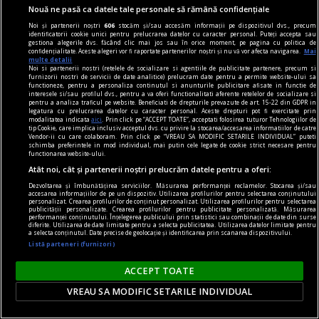
Nouă ne pasă ca datele tale personale să rămână confidențiale
Noi și partenerii noștri
606
stocăm și/sau accesăm informații pe dispozitivul dvs., precum
identificatorii cookie unici pentru prelucrarea datelor cu caracter personal. Puteți accepta sau
gestiona alegerile dvs. făcând clic mai jos sau în orice moment, pe pagina cu politica de
confidențialitate. Aceste alegeri vor fi raportate partenerilor noștri și nu vă vor afecta navigarea.
Mai
multe detalii
Noi si partenerii nostri (retelele de socializare si agentiile de publicitate partenere, precum si
furnizorii nostri de servicii de date analitice) prelucram date pentru a permite website-ului sa
uichendist.ro
functioneze, pentru a personaliza continutul si anunturile publicitare afisate in functie de
interesele si/sau profilul dvs., pentru a va oferi functionalitati aferente retelelor de socializare si
Unde-i uichendistul - cu Corina Moldovan, la schi
pentru a analiza traficul pe website. Beneficiati de drepturile prevazute de art. 15-22 din GDPR in
legatura cu prelucrarea datelor cu caracter personal. Aceste drepturi pot fi exercitate prin
Am început să schiez mai mult împinsă de la
modalitatea indicata
aici
. Prin click pe “ACCEPT TOATE”, acceptati folosirea tuturor Tehnologiilor de
tip Cookie, care implica inclusiv acceptul dvs. cu privire la stocarea/accesarea informatiilor de catre
spate şi la propriu, şi la figurat. Tatăl meu,
Vendor-ii cu care colaboram. Prin click pe “VREAU SA MODIFIC SETARILE INDIVIDUAL” puteti
schimba preferintele in mod individual, mai putin cele legate de cookie strict necesare pentru
braşovean fiind, simţea în fiecare an chemarea
functionarea website-ului.
muntelui şi ca atare mă căra după el pe diverse
Atât noi, cât și partenerii noștri prelucrăm datele pentru a oferi:
pîrtii, mai grele sau mai uşoare, că era un simplu
Dezvoltarea și îmbunătățirea serviciilor. Măsurarea performanței reclamelor. Stocarea și/sau
accesarea informațiilor de pe un dispozitiv. Utilizarea profilurilor pentru selectarea conținutului
derdeluş, ca Bradul, sau o faţadă de zăpadă şi
personalizat. Crearea profilurilor de conținut personalizat. Utilizarea profilurilor pentru selectarea
publicității personalizate. Crearea profilurilor pentru publicitate personalizată. Măsurarea
gheaţă, pîrtia Kanzel. Am început, recunosc, cu
performanței conținutului. Înțelegerea publicului prin statistici sau combinații de date din surse
diferite. Utilizarea de date limitate pentru a selecta publicitatea. Utilizarea datelor limitate pentru
schiuri cu legături.
a selecta conținutul. Date precise de geolocație și identificarea prin scanarea dispozitivului.
Listă parteneri (furnizori)
Eugen ISTODOR
ACCEPT TOATE
VREAU SA MODIFIC SETARILE INDIVIDUAL