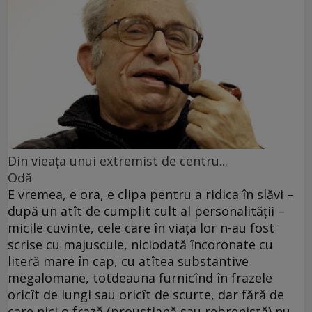
Din vieaţa unui extremist de centru...
Odă
E vremea, e ora, e clipa pentru a ridica în slăvi –
după un atît de cumplit cult al personalităţii –
micile cuvinte, cele care în viaţa lor n-au fost
scrise cu majuscule, niciodată încoronate cu
literă mare în cap, cu atîtea substantive
megalomane, totdeauna furnicînd în frazele
oricît de lungi sau oricît de scurte, dar fără de
care nici o frază (proustiană sau rebrenistă) nu