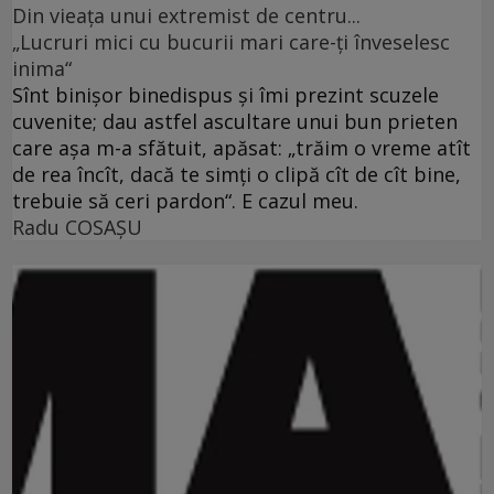
Din vieaţa unui extremist de centru...
„Lucruri mici cu bucurii mari care-ţi înveselesc
inima“
Sînt binişor binedispus şi îmi prezint scuzele
cuvenite; dau astfel ascultare unui bun prieten
care aşa m-a sfătuit, apăsat: „trăim o vreme atît
de rea încît, dacă te simţi o clipă cît de cît bine,
trebuie să ceri pardon“. E cazul meu.
Radu COSAŞU