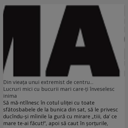
Din vieaţa unui extremist de centru...
Lucruri mici cu bucurii mari care-ţi înveselesc
inima
Să mă-ntîlnesc în cotul uliţei cu toate
sfătosbabele de la bunica din sat, să le privesc
ducîndu-şi mîinile la gură cu mirare „tiii, da’ ce
mare te-ai făcut!“, apoi să caut în şorţurile,