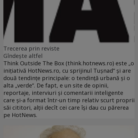
Trecerea prin reviste
Gîndeşte altfel
Think Outside The Box (think.hotnews.ro) este „o
iniţiativă HotNews.ro, cu sprijinul Tuşnad“ şi are
două tendinţe principale: o tendinţă urbană şi o
alta „verde“. De fapt, e un site de opinii,
reportaje, interviuri şi comentarii inteligente
care şi-a format într-un timp relativ scurt proprii
săi cititori, alţii decît cei care îşi dau cu părerea
pe HotNews.