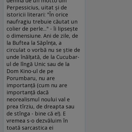
demnă de un motto din
Perpessicius, uitat şi de
istoricii literari: "În orice
naufragiu trebuie căutat un
colier de perle..." - îi lipseşte
o dimensiune. Ani de zile, de
la Buftea la Săpînţa, a
circulat o vorbă nu se ştie de
unde înălţată, de la Cucubar-
ul de lîngă Unic sau de la
Dom Kino-ul de pe
Porumbaru, nu are
importanţă (cum nu are
importanţă dacă
neorealismul noului val e
prea tîrziu, de dreapta sau
de stînga - bine că e!). E
vremea s-o dezvăluim în
toată sarcastica ei