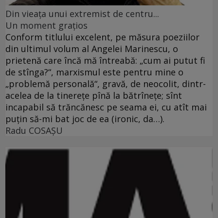
Din vieaţa unui extremist de centru...
Un moment graţios
Conform titlului excelent, pe măsura poeziilor
din ultimul volum al Angelei Marinescu, o
prietenă care încă mă întreabă: „cum ai putut fi
de stînga?“, marxismul este pentru mine o
„problemă personală“, gravă, de neocolit, dintr-
acelea de la tinereţe pînă la bătrîneţe; sînt
incapabil să trăncănesc pe seama ei, cu atît mai
puţin să-mi bat joc de ea (ironic, da…).
Radu COSAŞU