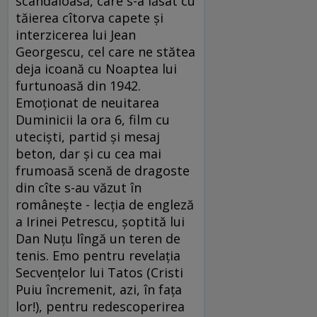
scandaloasă, care s-a lăsat cu
tăierea cîtorva capete şi
interzicerea lui Jean
Georgescu, cel care ne stătea
deja icoană cu Noaptea lui
furtunoasă din 1942.
Emoţionat de neuitarea
Duminicii la ora 6, film cu
utecişti, partid şi mesaj
beton, dar şi cu cea mai
frumoasă scenă de dragoste
din cîte s-au văzut în
româneşte - lecţia de engleză
a Irinei Petrescu, şoptită lui
Dan Nuţu lîngă un teren de
tenis. Emo pentru revelaţia
Secvenţelor lui Tatos (Cristi
Puiu încremenit, azi, în faţa
lor!), pentru redescoperirea