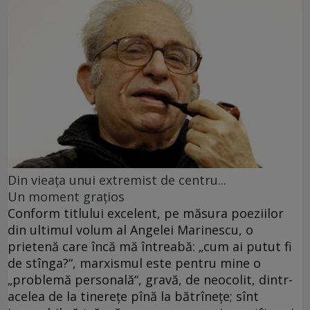
Din vieaţa unui extremist de centru...
Un moment graţios
Conform titlului excelent, pe măsura poeziilor
din ultimul volum al Angelei Marinescu, o
prietenă care încă mă întreabă: „cum ai putut fi
de stînga?“, marxismul este pentru mine o
„problemă personală“, gravă, de neocolit, dintr-
acelea de la tinereţe pînă la bătrîneţe; sînt