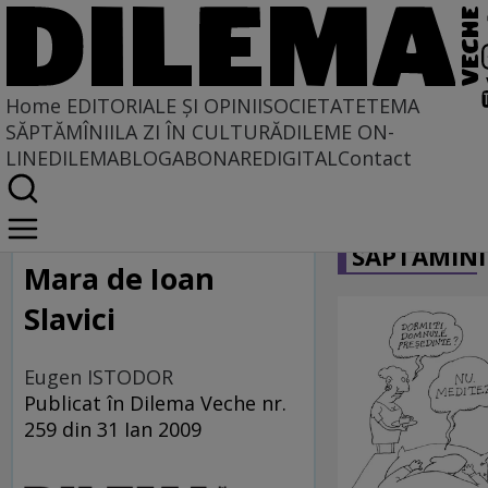
Home
EDITORIALE ȘI OPINII
SOCIETATE
TEMA
SĂPTĂMÎNII
LA ZI ÎN CULTURĂ
DILEME ON-
LINE
DILEMABLOG
ABONARE
DIGITAL
Contact
Home
CARICATU
La centru şi la margine
SĂPTĂMÎNI
Mara de Ioan
Slavici
Eugen ISTODOR
Publicat în Dilema Veche nr.
259 din 31 Ian 2009