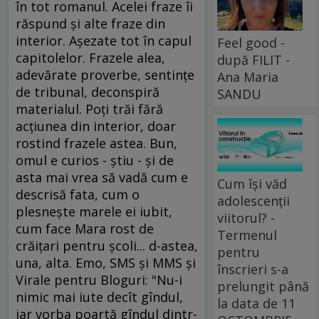
în tot romanul. Acelei fraze îi
răspund şi alte fraze din
interior. Aşezate tot în capul
Feel good -
capitolelor. Frazele alea,
după FILIT -
adevărate proverbe, sentinţe
Ana Maria
de tribunal, deconspiră
SANDU
materialul. Poţi trăi fără
acţiunea din interior, doar
rostind frazele astea. Bun,
omul e curios - ştiu - şi de
asta mai vrea să vadă cum e
Cum își văd
descrisă fata, cum o
adolescenții
plesneşte marele ei iubit,
viitorul? -
cum face Mara rost de
Termenul
crăiţari pentru şcoli... d-astea,
pentru
una, alta. Emo, SMS şi MMS şi
înscrieri s-a
Virale pentru Bloguri: "Nu-i
prelungit până
nimic mai iute decît gîndul,
la data de 11
iar vorba poartă gîndul dintr-