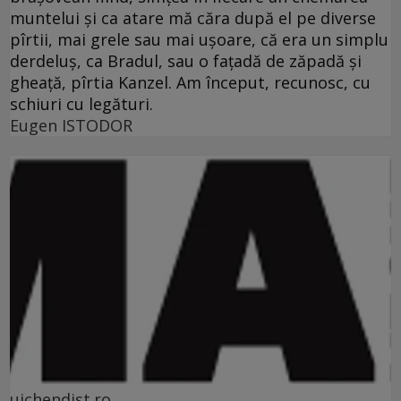
muntelui şi ca atare mă căra după el pe diverse
pîrtii, mai grele sau mai uşoare, că era un simplu
derdeluş, ca Bradul, sau o faţadă de zăpadă şi
gheaţă, pîrtia Kanzel. Am început, recunosc, cu
schiuri cu legături.
Eugen ISTODOR
uichendist.ro