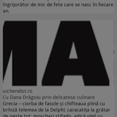
îngrijorător de mic de fete care se nasc în fiecare
an.
uichendist.ro
Cu Dana Drăgoiu prin delicatese culinare
Grecia – ciorba de fasole şi chifteaua plină cu
brînză telemea de la Delphi; caracatiţa la grătar
de peste tot; moschari stifado, adică viţel cu