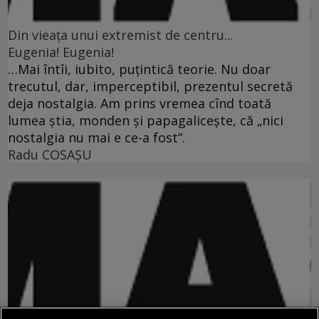
Din vieaţa unui extremist de centru...
Eugenia! Eugenia!
…Mai întîi, iubito, puţintică teorie. Nu doar
trecutul, dar, imperceptibil, prezentul secretă
deja nostalgia. Am prins vremea cînd toată
lumea ştia, monden şi papagaliceşte, că „nici
nostalgia nu mai e ce-a fost“.
Radu COSAŞU