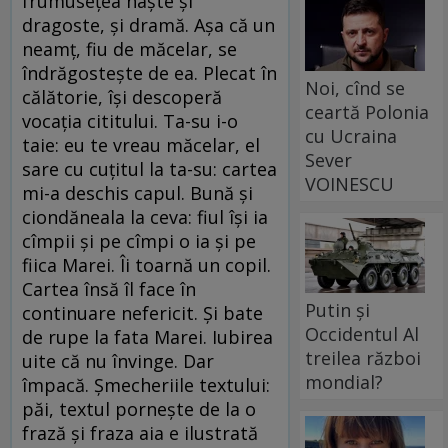
frumuseţea naşte şi
dragoste, şi dramă. Aşa că un
neamţ, fiu de măcelar, se
îndrăgosteşte de ea. Plecat în
Noi, cînd se
călătorie, îşi descoperă
ceartă Polonia
vocaţia cititului. Ta-su i-o
cu Ucraina
taie: eu te vreau măcelar, el
Sever
sare cu cuţitul la ta-su: cartea
VOINESCU
mi-a deschis capul. Bună şi
ciondăneala la ceva: fiul îşi ia
cîmpii şi pe cîmpi o ia şi pe
fiica Marei. Îi toarnă un copil.
Cartea însă îl face în
Putin și
continuare nefericit. Şi bate
Occidentul Al
de rupe la fata Marei. Iubirea
treilea război
uite că nu învinge. Dar
mondial?
împacă. Şmecheriile textului:
păi, textul porneşte de la o
frază şi fraza aia e ilustrată