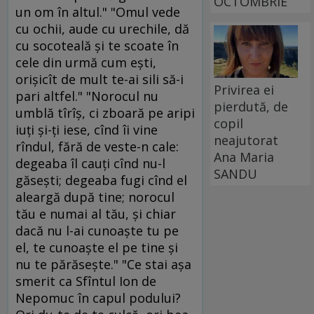
OCTOMBRIE
un om în altul." "Omul vede
cu ochii, aude cu urechile, dă
cu socoteală şi te scoate în
cele din urmă cum eşti,
orişicît de mult te-ai sili să-i
Privirea ei
pari altfel." "Norocul nu
pierdută, de
umblă tîrîş, ci zboară pe aripi
copil
iuţi şi-ţi iese, cînd îi vine
neajutorat
rîndul, fără de veste-n cale:
Ana Maria
degeaba îl cauţi cînd nu-l
SANDU
găseşti; degeaba fugi cînd el
aleargă după tine; norocul
tău e numai al tău, şi chiar
dacă nu l-ai cunoaşte tu pe
el, te cunoaşte el pe tine şi
nu te părăseşte." "Ce stai aşa
smerit ca Sfîntul Ion de
Nepomuc în capul podului?