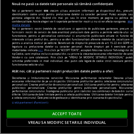
Nouă ne pasă ca datele tale personale să rămână confidențiale
Noi și partenerii noștri
606
stocăm și/sau accesăm informații pe dispozitivul dvs., precum
identificatorii cookie unici pentru prelucrarea datelor cu caracter personal. Puteți accepta sau
gestiona alegerile dvs. făcând clic mai jos sau în orice moment, pe pagina cu politica de
Din vieaţa unui extremist de centru...
confidențialitate. Aceste alegeri vor fi raportate partenerilor noștri și nu vă vor afecta navigarea.
Mai
multe detalii
Un aspect al sărăciei
Noi si partenerii nostri (retelele de socializare si agentiile de publicitate partenere, precum si
furnizorii nostri de servicii de date analitice) prelucram date pentru a permite website-ului sa
Se constată, în cadrul mizeriei generale şi
functioneze, pentru a personaliza continutul si anunturile publicitare afisate in functie de
interesele si/sau profilul dvs., pentru a va oferi functionalitati aferente retelelor de socializare si
inflaţiei pamfletare, o sărăcire a injuriei prin care
pentru a analiza traficul pe website. Beneficiati de drepturile prevazute de art. 15-22 din GDPR in
legatura cu prelucrarea datelor cu caracter personal. Aceste drepturi pot fi exercitate prin
omul îşi dezvăluie, ceas de ceas, dispreţul faţă de
modalitatea indicata
aici
. Prin click pe “ACCEPT TOATE”, acceptati folosirea tuturor Tehnologiilor de
tip Cookie, care implica inclusiv acceptul dvs. cu privire la stocarea/accesarea informatiilor de catre
om. Să luăm, ca în geometrie, o dreaptă, două
Vendor-ii cu care colaboram. Prin click pe “VREAU SA MODIFIC SETARILE INDIVIDUAL” puteti
schimba preferintele in mod individual, mai putin cele legate de cookie strict necesare pentru
drepte, trei stîngi, fie şi un pumn în cap.
functionarea website-ului.
Atât noi, cât și partenerii noștri prelucrăm datele pentru a oferi:
Radu COSAŞU
Dezvoltarea și îmbunătățirea serviciilor. Măsurarea performanței reclamelor. Stocarea și/sau
accesarea informațiilor de pe un dispozitiv. Utilizarea profilurilor pentru selectarea conținutului
personalizat. Crearea profilurilor de conținut personalizat. Utilizarea profilurilor pentru selectarea
publicității personalizate. Crearea profilurilor pentru publicitate personalizată. Măsurarea
performanței conținutului. Înțelegerea publicului prin statistici sau combinații de date din surse
diferite. Utilizarea de date limitate pentru a selecta publicitatea. Utilizarea datelor limitate pentru
a selecta conținutul. Date precise de geolocație și identificarea prin scanarea dispozitivului.
Listă parteneri (furnizori)
ACCEPT TOATE
VREAU SA MODIFIC SETARILE INDIVIDUAL