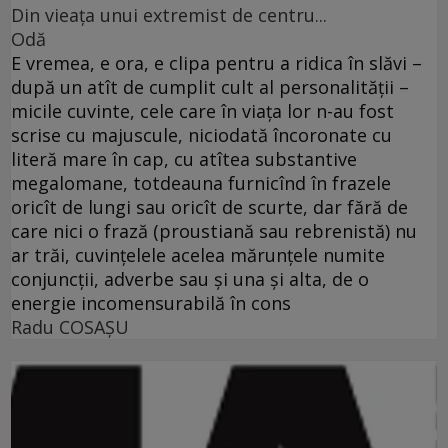
Din vieaţa unui extremist de centru...
Odă
E vremea, e ora, e clipa pentru a ridica în slăvi –
după un atît de cumplit cult al personalităţii –
micile cuvinte, cele care în viaţa lor n-au fost
scrise cu majuscule, niciodată încoronate cu
literă mare în cap, cu atîtea substantive
megalomane, totdeauna furnicînd în frazele
oricît de lungi sau oricît de scurte, dar fără de
care nici o frază (proustiană sau rebrenistă) nu
ar trăi, cuvinţelele acelea mărunţele numite
conjuncţii, adverbe sau şi una şi alta, de o
energie incomensurabilă în cons
Radu COSAŞU