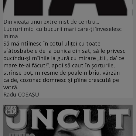
Din vieaţa unui extremist de centru...
Lucruri mici cu bucurii mari care-ţi înveselesc
inima
Să mă-ntîlnesc în cotul uliţei cu toate
sfătosbabele de la bunica din sat, să le privesc
ducîndu-şi mîinile la gură cu mirare „tiii, da’ ce
mare te-ai făcut!“, apoi să caut în şorţurile,
strînse boţ, miresme de poale-n brîu, vărzări
calde, cozonac domnesc şi pîine crescută pe
vatră.
Radu COSAŞU