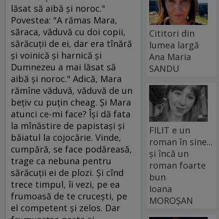
lăsat să aibă şi noroc."
Povestea: "A rămas Mara,
săraca, văduvă cu doi copii,
Cititori din
sărăcuţii de ei, dar era tînără
lumea largă
şi voinică şi harnică şi
Ana Maria
Dumnezeu a mai lăsat să
SANDU
aibă şi noroc." Adică, Mara
rămîne văduvă, văduvă de un
beţiv cu puţin cheag. Şi Mara
atunci ce-mi face? Îşi dă fata
la mînăstire de papistaşi şi
FILIT e un
băiatul la cojocărie. Vinde,
roman în sine...
cumpără, se face podăreasă,
și încă un
trage ca nebuna pentru
roman foarte
sărăcuţii ei de plozi. Şi cînd
bun
trece timpul, îi vezi, pe ea
Ioana
frumoasă de te cruceşti, pe
MOROȘAN
el competent şi zelos. Dar