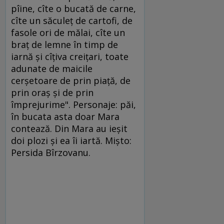
pîine, cîte o bucată de carne,
cîte un săculeţ de cartofi, de
fasole ori de mălai, cîte un
braţ de lemne în timp de
iarnă şi cîţiva creiţari, toate
adunate de maicile
cerşetoare de prin piaţă, de
prin oraş şi de prin
împrejurime". Personaje: păi,
în bucata asta doar Mara
contează. Din Mara au ieşit
doi plozi şi ea îi iartă. Mişto:
Persida Bîrzovanu.