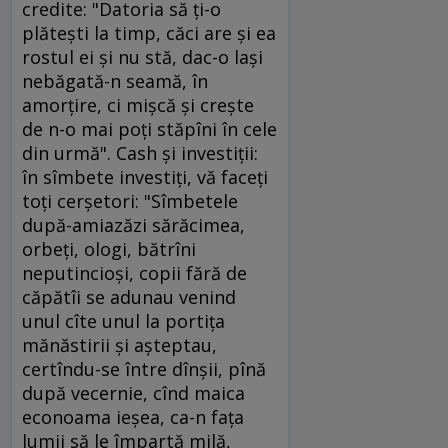
credite: "Datoria să ţi-o
plăteşti la timp, căci are şi ea
rostul ei şi nu stă, dac-o laşi
nebăgată-n seamă, în
amorţire, ci mişcă şi creşte
de n-o mai poţi stăpîni în cele
din urmă". Cash şi investiţii:
în sîmbete investiţi, vă faceţi
toţi cerşetori: "Sîmbetele
după-amiazăzi sărăcimea,
orbeţi, ologi, bătrîni
neputincioşi, copii fără de
căpătîi se adunau venind
unul cîte unul la portiţa
mănăstirii şi aşteptau,
certîndu-se între dînşii, pînă
după vecernie, cînd maica
econoama ieşea, ca-n faţa
lumii să le împartă milă,