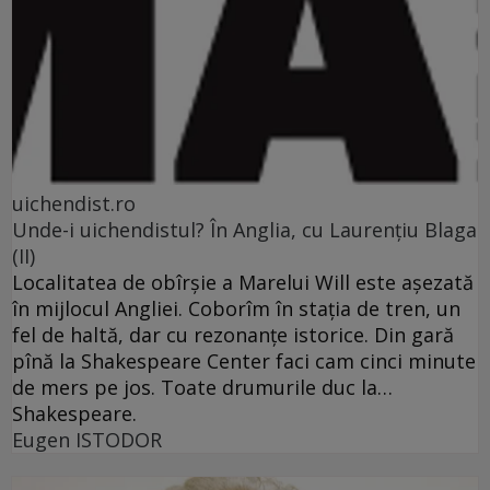
uichendist.ro
Unde-i uichendistul? În Anglia, cu Laurenţiu Blaga
(II)
Localitatea de obîrşie a Marelui Will este aşezată
în mijlocul Angliei. Coborîm în staţia de tren, un
fel de haltă, dar cu rezonanţe istorice. Din gară
pînă la Shakespeare Center faci cam cinci minute
de mers pe jos. Toate drumurile duc la…
Shakespeare.
Eugen ISTODOR