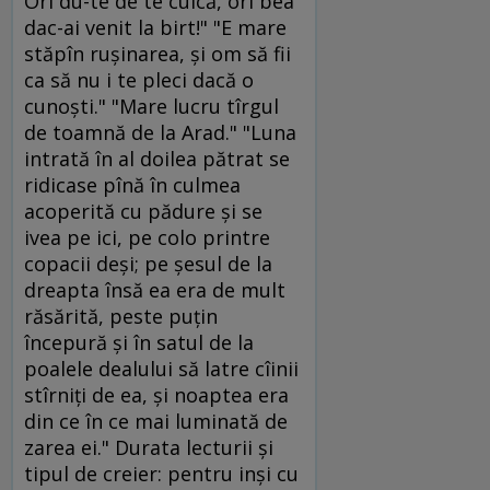
Ori du-te de te culcă, ori bea
dac-ai venit la birt!" "E mare
stăpîn ruşinarea, şi om să fii
ca să nu i te pleci dacă o
cunoşti." "Mare lucru tîrgul
de toamnă de la Arad." "Luna
intrată în al doilea pătrat se
ridicase pînă în culmea
acoperită cu pădure şi se
ivea pe ici, pe colo printre
copacii deşi; pe şesul de la
dreapta însă ea era de mult
răsărită, peste puţin
începură şi în satul de la
poalele dealului să latre cîinii
stîrniţi de ea, şi noaptea era
din ce în ce mai luminată de
zarea ei." Durata lecturii şi
tipul de creier: pentru inşi cu