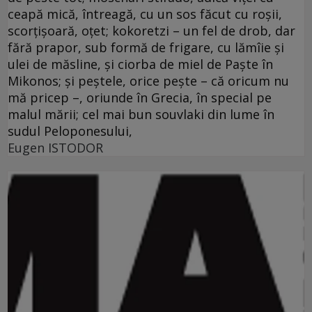
ceapă mică, întreagă, cu un sos făcut cu roşii,
scorţişoară, oţet; kokoretzi – un fel de drob, dar
fără prapor, sub formă de frigare, cu lămîie şi
ulei de măsline, şi ciorba de miel de Paşte în
Mikonos; şi peştele, orice peşte – că oricum nu
mă pricep –, oriunde în Grecia, în special pe
malul mării; cel mai bun souvlaki din lume în
sudul Peloponesului,
Eugen ISTODOR