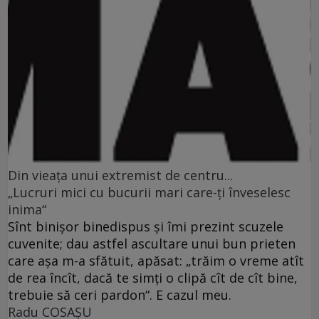
Din vieaţa unui extremist de centru...
„Lucruri mici cu bucurii mari care-ţi înveselesc
inima“
Sînt binişor binedispus şi îmi prezint scuzele
cuvenite; dau astfel ascultare unui bun prieten
care aşa m-a sfătuit, apăsat: „trăim o vreme atît
de rea încît, dacă te simţi o clipă cît de cît bine,
trebuie să ceri pardon“. E cazul meu.
Radu COSAŞU