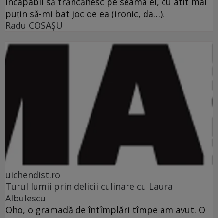
incapabil să trăncănesc pe seama ei, cu atît mai
puţin să-mi bat joc de ea (ironic, da…).
Radu COSAŞU
uichendist.ro
Turul lumii prin delicii culinare cu Laura
Albulescu
Oho, o gramadă de întîmplări tîmpe am avut. O