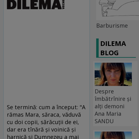
Barburisme
DILEMA
BLOG
Despre
îmbătrînire și
alți demoni
Se termină: cum a început: "A
Ana Maria
rămas Mara, săraca, văduvă
SANDU
cu doi copii, sărăcuţii de ei,
dar era tînără şi voinică şi
harnică şi Dumnezeu a mai