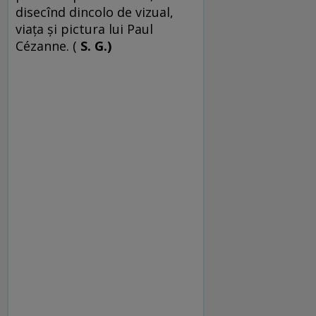
disecînd dincolo de vizual,
viaţa şi pictura lui Paul
Cézanne. (
S. G.)