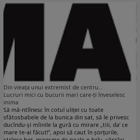
Din vieaţa unui extremist de centru...
Lucruri mici cu bucurii mari care-ţi înveselesc
inima
Să mă-ntîlnesc în cotul uliţei cu toate
sfătosbabele de la bunica din sat, să le privesc
ducîndu-şi mîinile la gură cu mirare „tiii, da’ ce
mare te-ai făcut!“, apoi să caut în şorţurile,
strînse boţ, miresme de poale-n brîu, vărzări