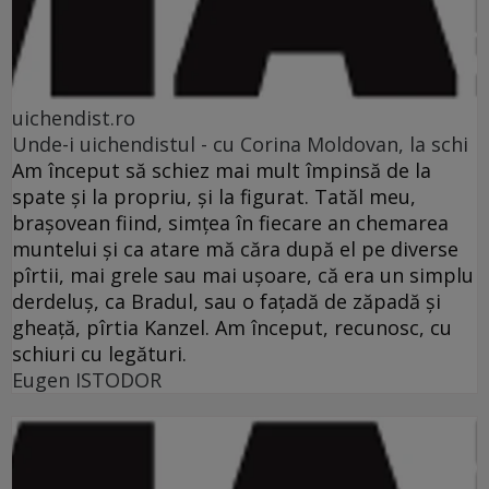
uichendist.ro
Unde-i uichendistul - cu Corina Moldovan, la schi
Am început să schiez mai mult împinsă de la
spate şi la propriu, şi la figurat. Tatăl meu,
braşovean fiind, simţea în fiecare an chemarea
muntelui şi ca atare mă căra după el pe diverse
pîrtii, mai grele sau mai uşoare, că era un simplu
derdeluş, ca Bradul, sau o faţadă de zăpadă şi
gheaţă, pîrtia Kanzel. Am început, recunosc, cu
schiuri cu legături.
Eugen ISTODOR