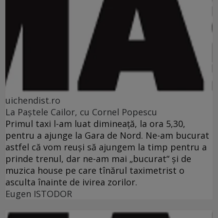
uichendist.ro
La Paştele Cailor, cu Cornel Popescu
Primul taxi l-am luat dimineaţă, la ora 5,30,
pentru a ajunge la Gara de Nord. Ne-am bucurat
astfel că vom reuşi să ajungem la timp pentru a
prinde trenul, dar ne-am mai „bucurat“ şi de
muzica house pe care tînărul taximetrist o
asculta înainte de ivirea zorilor.
Eugen ISTODOR