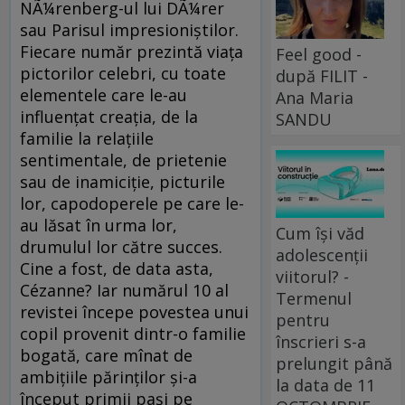
NÃ¼renberg-ul lui DÃ¼rer
sau Parisul impresioniştilor.
Fiecare număr prezintă viaţa
Feel good -
pictorilor celebri, cu toate
după FILIT -
elementele care le-au
Ana Maria
influenţat creaţia, de la
SANDU
familie la relaţiile
sentimentale, de prietenie
sau de inamiciţie, picturile
lor, capodoperele pe care le-
au lăsat în urma lor,
Cum își văd
drumulul lor către succes.
adolescenții
Cine a fost, de data asta,
viitorul? -
Cézanne? Iar numărul 10 al
Termenul
revistei începe povestea unui
pentru
copil provenit dintr-o familie
înscrieri s-a
bogată, care mînat de
prelungit până
ambiţiile părinţilor şi-a
la data de 11
început primii paşi pe