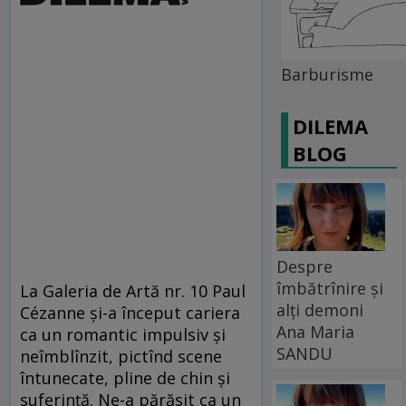
Barburisme
DILEMA
BLOG
Despre
îmbătrînire și
La Galeria de Artă nr. 10 Paul
alți demoni
Cézanne şi-a început cariera
Ana Maria
ca un romantic impulsiv şi
SANDU
neîmblînzit, pictînd scene
întunecate, pline de chin şi
suferinţă. Ne-a părăsit ca un