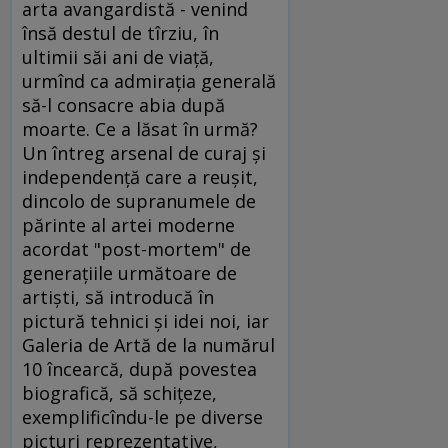
arta avangardistă - venind
însă destul de tîrziu, în
ultimii săi ani de viaţă,
urmînd ca admiraţia generală
să-l consacre abia după
moarte. Ce a lăsat în urmă?
Un întreg arsenal de curaj şi
independenţă care a reuşit,
dincolo de supranumele de
părinte al artei moderne
acordat "post-mortem" de
generaţiile următoare de
artişti, să introducă în
pictură tehnici şi idei noi, iar
Galeria de Artă de la numărul
10 încearcă, după povestea
biografică, să schiţeze,
exemplificîndu-le pe diverse
picturi reprezentative,