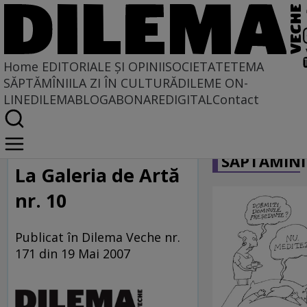
Home
EDITORIALE ȘI OPINII
SOCIETATE
TEMA
SĂPTĂMÎNII
LA ZI ÎN CULTURĂ
DILEME ON-
LINE
DILEMABLOG
ABONARE
DIGITAL
Contact
Home
CARICATU
La centru şi la margine
SĂPTĂMÎNI
La Galeria de Artă
nr. 10
Publicat în Dilema Veche nr.
171 din 19 Mai 2007