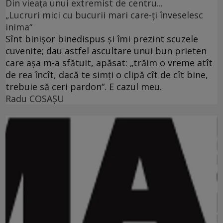
Din vieaţa unui extremist de centru...
„Lucruri mici cu bucurii mari care-ţi înveselesc
inima“
Sînt binişor binedispus şi îmi prezint scuzele
cuvenite; dau astfel ascultare unui bun prieten
care aşa m-a sfătuit, apăsat: „trăim o vreme atît
de rea încît, dacă te simţi o clipă cît de cît bine,
trebuie să ceri pardon“. E cazul meu.
Radu COSAŞU