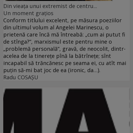
Din vieaţa unui extremist de centru...
Un moment graţios
Conform titlului excelent, pe măsura poeziilor
din ultimul volum al Angelei Marinescu, o
prietenă care încă mă întreabă: „cum ai putut fi
de stînga?“, marxismul este pentru mine o
„problemă personală“, gravă, de neocolit, dintr-
acelea de la tinereţe pînă la bătrîneţe; sînt
incapabil să trăncănesc pe seama ei, cu atît mai
puţin să-mi bat joc de ea (ironic, da…).
Radu COSAŞU