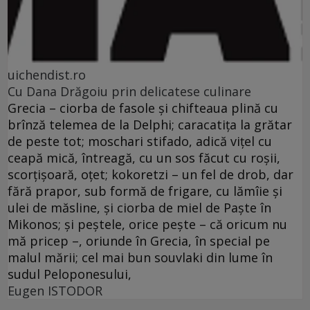
uichendist.ro
Cu Dana Drăgoiu prin delicatese culinare
Grecia – ciorba de fasole şi chifteaua plină cu
brînză telemea de la Delphi; caracatiţa la grătar
de peste tot; moschari stifado, adică viţel cu
ceapă mică, întreagă, cu un sos făcut cu roşii,
scorţişoară, oţet; kokoretzi – un fel de drob, dar
fără prapor, sub formă de frigare, cu lămîie şi
ulei de măsline, şi ciorba de miel de Paşte în
Mikonos; şi peştele, orice peşte – că oricum nu
mă pricep –, oriunde în Grecia, în special pe
malul mării; cel mai bun souvlaki din lume în
sudul Peloponesului,
Eugen ISTODOR