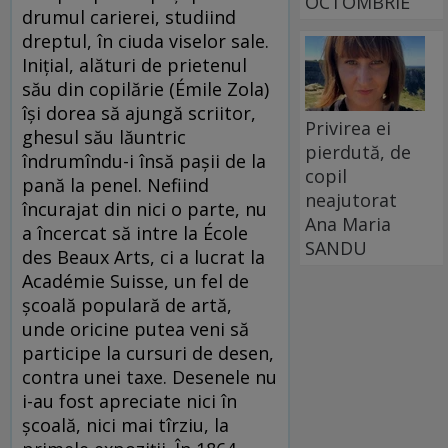
OCTOMBRIE
drumul carierei, studiind
dreptul, în ciuda viselor sale.
Iniţial, alături de prietenul
său din copilărie (Émile Zola)
îşi dorea să ajungă scriitor,
Privirea ei
ghesul său lăuntric
pierdută, de
îndrumîndu-i însă paşii de la
copil
pană la penel. Nefiind
neajutorat
încurajat din nici o parte, nu
Ana Maria
a încercat să intre la École
SANDU
des Beaux Arts, ci a lucrat la
Académie Suisse, un fel de
şcoală populară de artă,
unde oricine putea veni să
participe la cursuri de desen,
contra unei taxe. Desenele nu
i-au fost apreciate nici în
şcoală, nici mai tîrziu, la