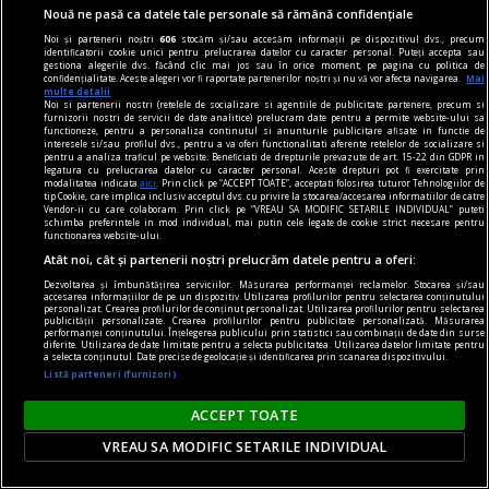
Radu COSAŞU
Nouă ne pasă ca datele tale personale să rămână confidențiale
Noi și partenerii noștri
606
stocăm și/sau accesăm informații pe dispozitivul dvs., precum
identificatorii cookie unici pentru prelucrarea datelor cu caracter personal. Puteți accepta sau
gestiona alegerile dvs. făcând clic mai jos sau în orice moment, pe pagina cu politica de
confidențialitate. Aceste alegeri vor fi raportate partenerilor noștri și nu vă vor afecta navigarea.
Mai
multe detalii
Noi si partenerii nostri (retelele de socializare si agentiile de publicitate partenere, precum si
furnizorii nostri de servicii de date analitice) prelucram date pentru a permite website-ului sa
functioneze, pentru a personaliza continutul si anunturile publicitare afisate in functie de
interesele si/sau profilul dvs., pentru a va oferi functionalitati aferente retelelor de socializare si
pentru a analiza traficul pe website. Beneficiati de drepturile prevazute de art. 15-22 din GDPR in
legatura cu prelucrarea datelor cu caracter personal. Aceste drepturi pot fi exercitate prin
modalitatea indicata
aici
. Prin click pe “ACCEPT TOATE”, acceptati folosirea tuturor Tehnologiilor de
tip Cookie, care implica inclusiv acceptul dvs. cu privire la stocarea/accesarea informatiilor de catre
Vendor-ii cu care colaboram. Prin click pe “VREAU SA MODIFIC SETARILE INDIVIDUAL” puteti
schimba preferintele in mod individual, mai putin cele legate de cookie strict necesare pentru
functionarea website-ului.
Atât noi, cât și partenerii noștri prelucrăm datele pentru a oferi:
Dezvoltarea și îmbunătățirea serviciilor. Măsurarea performanței reclamelor. Stocarea și/sau
accesarea informațiilor de pe un dispozitiv. Utilizarea profilurilor pentru selectarea conținutului
personalizat. Crearea profilurilor de conținut personalizat. Utilizarea profilurilor pentru selectarea
publicității personalizate. Crearea profilurilor pentru publicitate personalizată. Măsurarea
Trecerea prin reviste
performanței conținutului. Înțelegerea publicului prin statistici sau combinații de date din surse
diferite. Utilizarea de date limitate pentru a selecta publicitatea. Utilizarea datelor limitate pentru
a selecta conținutul. Date precise de geolocație și identificarea prin scanarea dispozitivului.
De ce n-au oamenii blană?
Listă parteneri (furnizori)
Aceasta e întrebarea articolului principal, „The
Naked Truth“, din revista Scientific American,
ACCEPT TOATE
numărul din februarie. Interogaţia, aparent
VREAU SA MODIFIC SETARILE INDIVIDUAL
jucăuşă, este una dintre preocupările constante