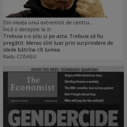
Din vieaţa unui extremist de centru...
Încă o decepţie la zi
Trebuia s-o ştiu şi pe asta. Trebuia să fiu
pregătit. Mereu sînt luat prin surprindere de
ideile bătrîne cît lumea.
Radu COSAŞU