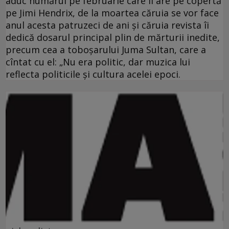
aduc numărul pe februarie care îl are pe copertă
pe Jimi Hendrix, de la moartea căruia se vor face
anul acesta patruzeci de ani şi căruia revista îi
dedică dosarul principal plin de mărturii inedite,
precum cea a toboşarului Juma Sultan, care a
cîntat cu el: „Nu era politic, dar muzica lui
reflecta politicile şi cultura acelei epoci.