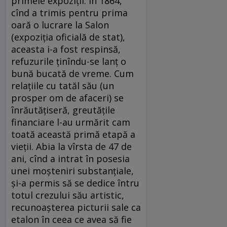
primele expoziţii. În 1864,
cînd a trimis pentru prima
oară o lucrare la Salon
(expoziţia oficială de stat),
aceasta i-a fost respinsă,
refuzurile ţinîndu-se lanţ o
bună bucată de vreme. Cum
relaţiile cu tatăl său (un
prosper om de afaceri) se
înrăutăţiseră, greutăţile
financiare l-au urmărit cam
toată această primă etapă a
vieţii. Abia la vîrsta de 47 de
ani, cînd a intrat în posesia
unei moşteniri substanţiale,
şi-a permis să se dedice întru
totul crezului său artistic,
recunoaşterea picturii sale ca
etalon în ceea ce avea să fie