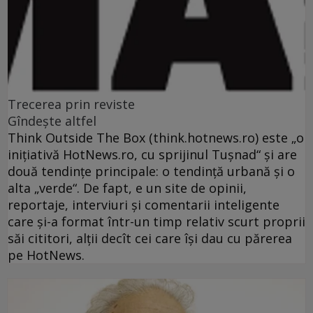
Trecerea prin reviste
Gîndeşte altfel
Think Outside The Box (think.hotnews.ro) este „o
iniţiativă HotNews.ro, cu sprijinul Tuşnad“ şi are
două tendinţe principale: o tendinţă urbană şi o
alta „verde“. De fapt, e un site de opinii,
reportaje, interviuri şi comentarii inteligente
care şi-a format într-un timp relativ scurt proprii
săi cititori, alţii decît cei care îşi dau cu părerea
pe HotNews.