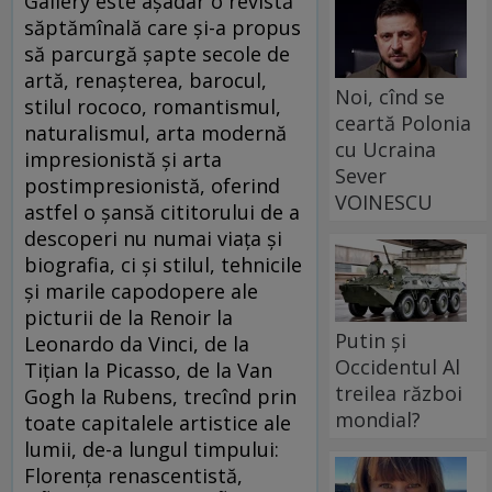
Gallery este aşadar o revistă
săptămînală care şi-a propus
să parcurgă şapte secole de
artă, renaşterea, barocul,
Noi, cînd se
stilul rococo, romantismul,
ceartă Polonia
naturalismul, arta modernă
cu Ucraina
impresionistă şi arta
Sever
postimpresionistă, oferind
VOINESCU
astfel o şansă cititorului de a
descoperi nu numai viaţa şi
biografia, ci şi stilul, tehnicile
şi marile capodopere ale
picturii de la Renoir la
Putin și
Leonardo da Vinci, de la
Occidentul Al
Tiţian la Picasso, de la Van
treilea război
Gogh la Rubens, trecînd prin
mondial?
toate capitalele artistice ale
lumii, de-a lungul timpului:
Florenţa renascentistă,