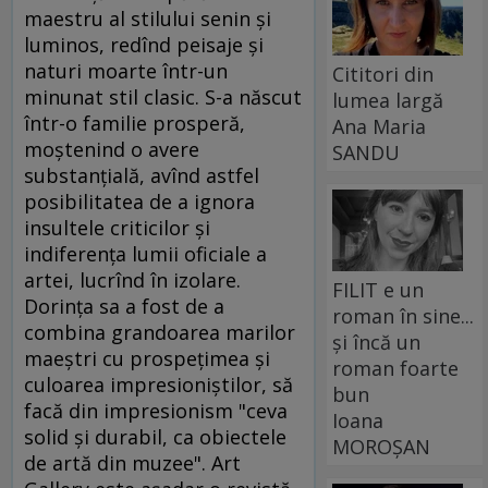
maestru al stilului senin şi
luminos, redînd peisaje şi
naturi moarte într-un
Cititori din
minunat stil clasic. S-a născut
lumea largă
într-o familie prosperă,
Ana Maria
moştenind o avere
SANDU
substanţială, avînd astfel
posibilitatea de a ignora
insultele criticilor şi
indiferenţa lumii oficiale a
artei, lucrînd în izolare.
FILIT e un
Dorinţa sa a fost de a
roman în sine...
combina grandoarea marilor
și încă un
maeştri cu prospeţimea şi
roman foarte
culoarea impresioniştilor, să
bun
facă din impresionism "ceva
Ioana
solid şi durabil, ca obiectele
MOROȘAN
de artă din muzee". Art