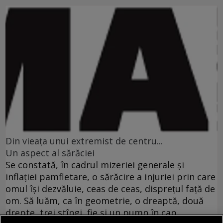
Din vieaţa unui extremist de centru...
Un aspect al sărăciei
Se constată, în cadrul mizeriei generale şi
inflaţiei pamfletare, o sărăcire a injuriei prin care
omul îşi dezvăluie, ceas de ceas, dispreţul faţă de
om. Să luăm, ca în geometrie, o dreaptă, două
drepte, trei stîngi, fie şi un pumn în cap.