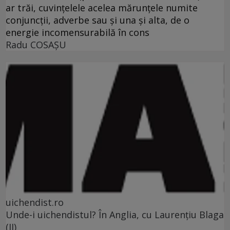
ar trăi, cuvinţelele acelea mărunţele numite
conjuncţii, adverbe sau şi una şi alta, de o
energie incomensurabilă în cons
Radu COSAŞU
uichendist.ro
Unde-i uichendistul? În Anglia, cu Laurenţiu Blaga
(II)