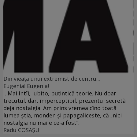
Din vieaţa unui extremist de centru...
Eugenia! Eugenia!
…Mai întîi, iubito, puţintică teorie. Nu doar
trecutul, dar, imperceptibil, prezentul secretă
deja nostalgia. Am prins vremea cînd toată
lumea ştia, monden şi papagaliceşte, că „nici
nostalgia nu mai e ce-a fost“.
Radu COSAŞU