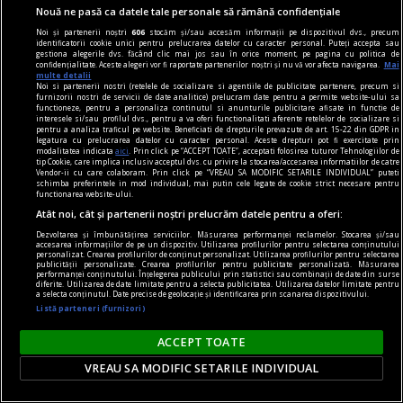
Nouă ne pasă ca datele tale personale să rămână confidențiale
Noi și partenerii noștri
606
stocăm și/sau accesăm informații pe dispozitivul dvs., precum
identificatorii cookie unici pentru prelucrarea datelor cu caracter personal. Puteți accepta sau
gestiona alegerile dvs. făcând clic mai jos sau în orice moment, pe pagina cu politica de
confidențialitate. Aceste alegeri vor fi raportate partenerilor noștri și nu vă vor afecta navigarea.
Mai
multe detalii
Noi si partenerii nostri (retelele de socializare si agentiile de publicitate partenere, precum si
furnizorii nostri de servicii de date analitice) prelucram date pentru a permite website-ului sa
functioneze, pentru a personaliza continutul si anunturile publicitare afisate in functie de
interesele si/sau profilul dvs., pentru a va oferi functionalitati aferente retelelor de socializare si
uichendist.ro
pentru a analiza traficul pe website. Beneficiati de drepturile prevazute de art. 15-22 din GDPR in
legatura cu prelucrarea datelor cu caracter personal. Aceste drepturi pot fi exercitate prin
La Paştele Cailor, cu Cornel Popescu
modalitatea indicata
aici
. Prin click pe “ACCEPT TOATE”, acceptati folosirea tuturor Tehnologiilor de
tip Cookie, care implica inclusiv acceptul dvs. cu privire la stocarea/accesarea informatiilor de catre
Primul taxi l-am luat dimineaţă, la ora 5,30,
Vendor-ii cu care colaboram. Prin click pe “VREAU SA MODIFIC SETARILE INDIVIDUAL” puteti
schimba preferintele in mod individual, mai putin cele legate de cookie strict necesare pentru
pentru a ajunge la Gara de Nord. Ne-am bucurat
functionarea website-ului.
astfel că vom reuşi să ajungem la timp pentru a
Atât noi, cât și partenerii noștri prelucrăm datele pentru a oferi:
prinde trenul, dar ne-am mai „bucurat“ şi de
Dezvoltarea și îmbunătățirea serviciilor. Măsurarea performanței reclamelor. Stocarea și/sau
accesarea informațiilor de pe un dispozitiv. Utilizarea profilurilor pentru selectarea conținutului
muzica house pe care tînărul taximetrist o
personalizat. Crearea profilurilor de conținut personalizat. Utilizarea profilurilor pentru selectarea
publicității personalizate. Crearea profilurilor pentru publicitate personalizată. Măsurarea
asculta înainte de ivirea zorilor.
performanței conținutului. Înțelegerea publicului prin statistici sau combinații de date din surse
diferite. Utilizarea de date limitate pentru a selecta publicitatea. Utilizarea datelor limitate pentru
Eugen ISTODOR
a selecta conținutul. Date precise de geolocație și identificarea prin scanarea dispozitivului.
Listă parteneri (furnizori)
ACCEPT TOATE
VREAU SA MODIFIC SETARILE INDIVIDUAL