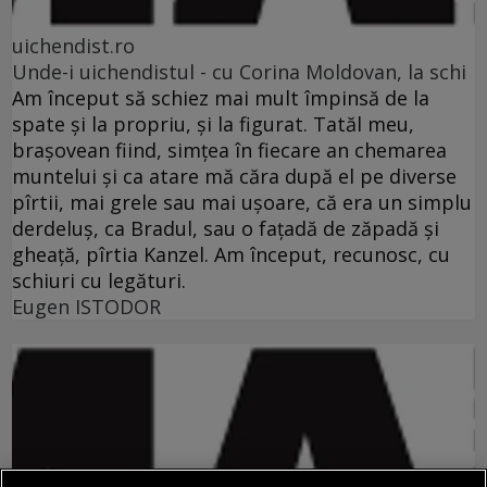
uichendist.ro
Unde-i uichendistul - cu Corina Moldovan, la schi
Am început să schiez mai mult împinsă de la
spate şi la propriu, şi la figurat. Tatăl meu,
braşovean fiind, simţea în fiecare an chemarea
muntelui şi ca atare mă căra după el pe diverse
pîrtii, mai grele sau mai uşoare, că era un simplu
derdeluş, ca Bradul, sau o faţadă de zăpadă şi
gheaţă, pîrtia Kanzel. Am început, recunosc, cu
schiuri cu legături.
Eugen ISTODOR