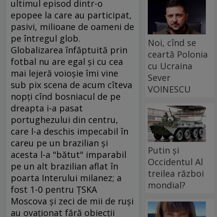
ultimul episod dintr-o
epopee la care au participat,
pasivi, milioane de oameni de
pe întregul glob.
Noi, cînd se
Globalizarea înfăptuită prin
ceartă Polonia
fotbal nu are egal şi cu cea
cu Ucraina
mai lejeră voioşie îmi vine
Sever
sub pix scena de acum cîteva
VOINESCU
nopţi cînd bosniacul de pe
dreapta i-a pasat
portughezului din centru,
care l-a deschis impecabil în
careu pe un brazilian şi
Putin și
acesta l-a "bătut" imparabil
Occidentul Al
pe un alt brazilian aflat în
treilea război
poarta Interului milanez; a
mondial?
fost 1-0 pentru ŢSKA
Moscova şi zeci de mii de ruşi
au ovaţionat fără obiecţii