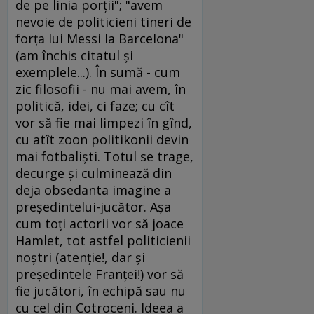
de pe linia porţii"; "avem
nevoie de politicieni tineri de
forţa lui Messi la Barcelona"
(am închis citatul şi
exemplele...). În sumă - cum
zic filosofii - nu mai avem, în
politică, idei, ci faze; cu cît
vor să fie mai limpezi în gînd,
cu atît zoon politikonii devin
mai fotbalişti. Totul se trage,
decurge şi culminează din
deja obsedanta imagine a
preşedintelui-jucător. Aşa
cum toţi actorii vor să joace
Hamlet, tot astfel politicienii
noştri (atenţie!, dar şi
preşedintele Franţei!) vor să
fie jucători, în echipă sau nu
cu cel din Cotroceni. Ideea a