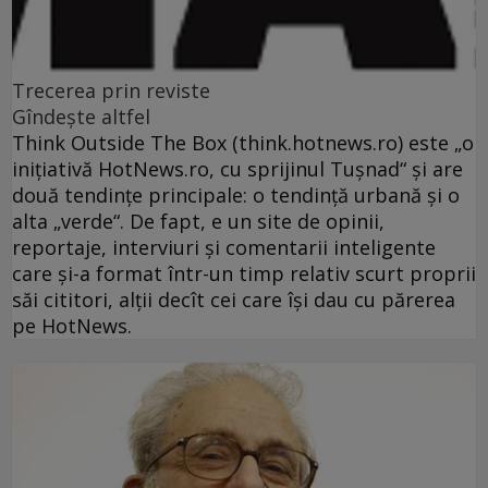
Trecerea prin reviste
Gîndeşte altfel
Think Outside The Box (think.hotnews.ro) este „o
iniţiativă HotNews.ro, cu sprijinul Tuşnad“ şi are
două tendinţe principale: o tendinţă urbană şi o
alta „verde“. De fapt, e un site de opinii,
reportaje, interviuri şi comentarii inteligente
care şi-a format într-un timp relativ scurt proprii
săi cititori, alţii decît cei care îşi dau cu părerea
pe HotNews.