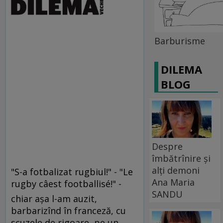
Barburisme
DILEMA
BLOG
Despre
îmbătrînire și
alți demoni
"S-a fotbalizat rugbiul!" - "Le
Ana Maria
rugby câest footballisé!" -
SANDU
chiar aşa l-am auzit,
barbarizînd în franceză, cu
scuzele de rigoare, pe un