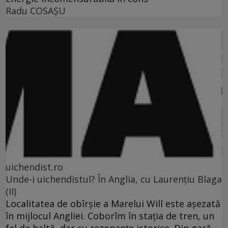
Radu COSAŞU
uichendist.ro
Unde-i uichendistul? În Anglia, cu Laurenţiu Blaga
(II)
Localitatea de obîrşie a Marelui Will este aşezată
în mijlocul Angliei. Coborîm în staţia de tren, un
fel de haltă, dar cu rezonanţe istorice. Din gară