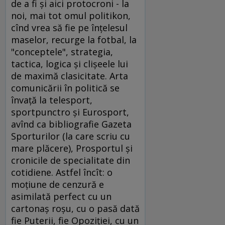
de a fi şi aici protocroni - la
noi, mai tot omul politikon,
cînd vrea să fie pe înţelesul
maselor, recurge la fotbal, la
"conceptele", strategia,
tactica, logica şi clişeele lui
de maximă clasicitate. Arta
comunicării în politică se
învaţă la telesport,
sportpunctro şi Eurosport,
avînd ca bibliografie Gazeta
Sporturilor (la care scriu cu
mare plăcere), Prosportul şi
cronicile de specialitate din
cotidiene. Astfel încît: o
moţiune de cenzură e
asimilată perfect cu un
cartonaş roşu, cu o pasă dată
fie Puterii, fie Opoziţiei, cu un