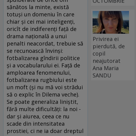
OCTOMBRIE
sănătos la minte, există
totuşi un domeniu în care
chiar şi cei mai inteligenţi,
oricît de indiferenţi faţă de
drama naţională a unui
Privirea ei
penalti neacordat, trebuie să
pierdută, de
se recunoască învinşi:
copil
fotbalizarea gîndirii politice
neajutorat
şi a vocabularului ei. Faţă de
Ana Maria
amploarea fenomenului,
SANDU
fotbalizarea rugbiului este
un moft (şi nu mă voi strădui
să o explic în Dilema veche).
Se poate generaliza liniştit,
fără multe dificultăţi: la noi -
dar şi aiurea, ceea ce nu
scade din intensitatea
prostiei, ci ne ia doar dreptul