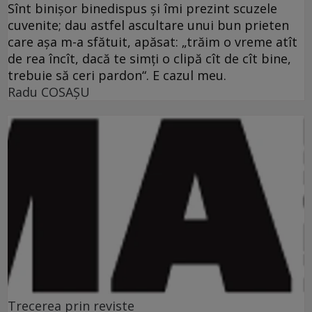
Sînt binişor binedispus şi îmi prezint scuzele
cuvenite; dau astfel ascultare unui bun prieten
care aşa m-a sfătuit, apăsat: „trăim o vreme atît
de rea încît, dacă te simţi o clipă cît de cît bine,
trebuie să ceri pardon“. E cazul meu.
Radu COSAŞU
Trecerea prin reviste