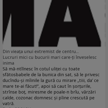
Din vieaţa unui extremist de centru...
Lucruri mici cu bucurii mari care-ţi înveselesc
inima
Să mă-ntîlnesc în cotul uliţei cu toate
sfătosbabele de la bunica din sat, să le privesc
ducîndu-şi mîinile la gură cu mirare „tiii, da’ ce
mare te-ai făcut!“, apoi să caut în şorţurile,
strînse boţ, miresme de poale-n brîu, vărzări
calde, cozonac domnesc şi pîine crescută pe
vatră.