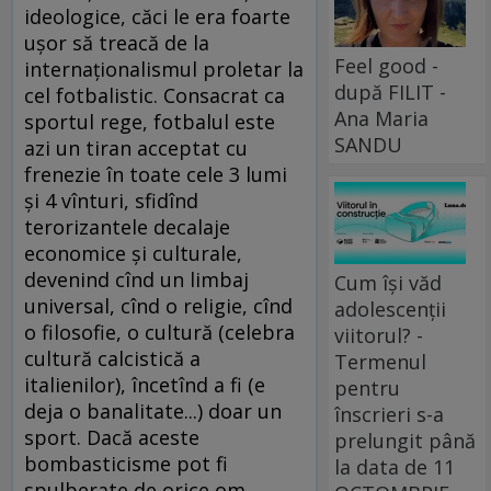
ideologice, căci le era foarte
uşor să treacă de la
Feel good -
internaţionalismul proletar la
după FILIT -
cel fotbalistic. Consacrat ca
Ana Maria
sportul rege, fotbalul este
SANDU
azi un tiran acceptat cu
frenezie în toate cele 3 lumi
şi 4 vînturi, sfidînd
terorizantele decalaje
economice şi culturale,
devenind cînd un limbaj
Cum își văd
universal, cînd o religie, cînd
adolescenții
o filosofie, o cultură (celebra
viitorul? -
cultură calcistică a
Termenul
italienilor), încetînd a fi (e
pentru
deja o banalitate...) doar un
înscrieri s-a
sport. Dacă aceste
prelungit până
bombasticisme pot fi
la data de 11
spulberate de orice om