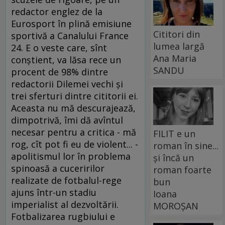
redactor englez de la
Eurosport în plină emisiune
Cititori din
sportivă a Canalului France
lumea largă
24. E o veste care, sînt
Ana Maria
conştient, va lăsa rece un
SANDU
procent de 98% dintre
redactorii Dilemei vechi şi
trei sferturi dintre cititorii ei.
Aceasta nu mă descurajează,
dimpotrivă, îmi dă avîntul
necesar pentru a critica - mă
FILIT e un
rog, cît pot fi eu de violent... -
roman în sine...
apolitismul lor în problema
și încă un
spinoasă a cuceririlor
roman foarte
realizate de fotbalul-rege
bun
ajuns într-un stadiu
Ioana
imperialist al dezvoltării.
MOROȘAN
Fotbalizarea rugbiului e