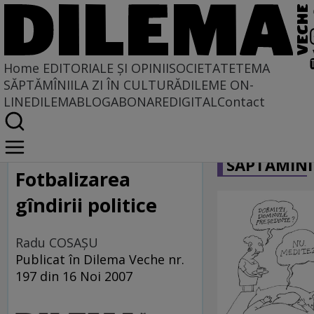
Home
EDITORIALE ȘI OPINII
SOCIETATE
TEMA
SĂPTĂMÎNII
LA ZI ÎN CULTURĂ
DILEME ON-
LINE
DILEMABLOG
ABONARE
DIGITAL
Contact
Home
CARICATU
La centru şi la margine
SĂPTĂMÎNI
Fotbalizarea
gîndirii politice
Radu COSAŞU
Publicat în Dilema Veche nr.
197 din 16 Noi 2007