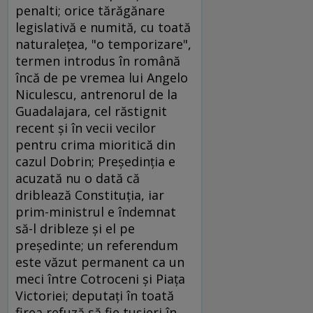
penalti; orice tărăgănare
legislativă e numită, cu toată
naturaleţea, "o temporizare",
termen introdus în română
încă de pe vremea lui Angelo
Niculescu, antrenorul de la
Guadalajara, cel răstignit
recent şi în vecii vecilor
pentru crima mioritică din
cazul Dobrin; Preşedinţia e
acuzată nu o dată că
driblează Constituţia, iar
prim-ministrul e îndemnat
să-l dribleze şi el pe
preşedinte; un referendum
este văzut permanent ca un
meci între Cotroceni şi Piaţa
Victoriei; deputaţi în toată
firea refuză să fie tuşieri în