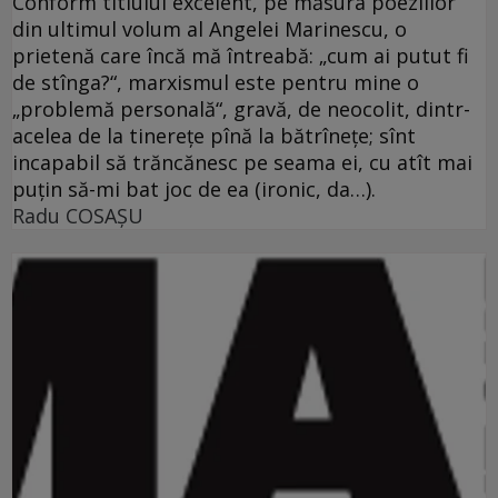
Conform titlului excelent, pe măsura poeziilor
din ultimul volum al Angelei Marinescu, o
prietenă care încă mă întreabă: „cum ai putut fi
de stînga?“, marxismul este pentru mine o
„problemă personală“, gravă, de neocolit, dintr-
acelea de la tinereţe pînă la bătrîneţe; sînt
incapabil să trăncănesc pe seama ei, cu atît mai
puţin să-mi bat joc de ea (ironic, da…).
Radu COSAŞU