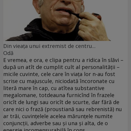
Din vieaţa unui extremist de centru...
Odă
E vremea, e ora, e clipa pentru a ridica în slăvi –
după un atît de cumplit cult al personalităţii –
micile cuvinte, cele care în viaţa lor n-au fost
scrise cu majuscule, niciodată încoronate cu
literă mare în cap, cu atîtea substantive
megalomane, totdeauna furnicînd în frazele
oricît de lungi sau oricît de scurte, dar fără de
care nici o frază (proustiană sau rebrenistă) nu
ar trăi, cuvinţelele acelea mărunţele numite
conjuncţii, adverbe sau şi una şi alta, de o
energie incomensurabilă în cons