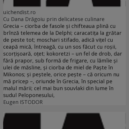
uichendist.ro
Cu Dana Drăgoiu prin delicatese culinare
Grecia – ciorba de fasole şi chifteaua plină cu
brînză telemea de la Delphi; caracatiţa la grătar
de peste tot; moschari stifado, adică viţel cu
ceapă mică, întreagă, cu un sos făcut cu roşii,
scorţişoară, oţet; kokoretzi – un fel de drob, dar
fără prapor, sub formă de frigare, cu lămîie şi
ulei de măsline, şi ciorba de miel de Paşte în
Mikonos; şi peştele, orice peşte – că oricum nu
mă pricep –, oriunde în Grecia, în special pe
malul mării; cel mai bun souvlaki din lume în
sudul Peloponesului,
Eugen ISTODOR