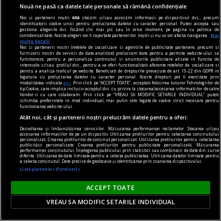
Aceasta e întrebarea articolului principal, „The
Nouă ne pasă ca datele tale personale să rămână confidențiale
Naked Truth“, din revista Scientific American,
Noi și partenerii noștri
606
stocăm și/sau accesăm informații pe dispozitivul dvs., precum
identificatorii cookie unici pentru prelucrarea datelor cu caracter personal. Puteți accepta sau
numărul din februarie. Interogaţia, aparent
gestiona alegerile dvs. făcând clic mai jos sau în orice moment, pe pagina cu politica de
confidențialitate. Aceste alegeri vor fi raportate partenerilor noștri și nu vă vor afecta navigarea.
Mai
jucăuşă, este una dintre preocupările constante
multe detalii
Noi si partenerii nostri (retelele de socializare si agentiile de publicitate partenere, precum si
ale oamenilor de ştiinţă în ultimele decenii.
furnizorii nostri de servicii de date analitice) prelucram date pentru a permite website-ului sa
functioneze, pentru a personaliza continutul si anunturile publicitare afisate in functie de
interesele si/sau profilul dvs., pentru a va oferi functionalitati aferente retelelor de socializare si
pentru a analiza traficul pe website. Beneficiati de drepturile prevazute de art. 15-22 din GDPR in
legatura cu prelucrarea datelor cu caracter personal. Aceste drepturi pot fi exercitate prin
modalitatea indicata
aici
. Prin click pe “ACCEPT TOATE”, acceptati folosirea tuturor Tehnologiilor de
tip Cookie, care implica inclusiv acceptul dvs. cu privire la stocarea/accesarea informatiilor de catre
Vendor-ii cu care colaboram. Prin click pe “VREAU SA MODIFIC SETARILE INDIVIDUAL” puteti
schimba preferintele in mod individual, mai putin cele legate de cookie strict necesare pentru
functionarea website-ului.
Atât noi, cât și partenerii noștri prelucrăm datele pentru a oferi:
Dezvoltarea și îmbunătățirea serviciilor. Măsurarea performanței reclamelor. Stocarea și/sau
accesarea informațiilor de pe un dispozitiv. Utilizarea profilurilor pentru selectarea conținutului
personalizat. Crearea profilurilor de conținut personalizat. Utilizarea profilurilor pentru selectarea
publicității personalizate. Crearea profilurilor pentru publicitate personalizată. Măsurarea
performanței conținutului. Înțelegerea publicului prin statistici sau combinații de date din surse
diferite. Utilizarea de date limitate pentru a selecta publicitatea. Utilizarea datelor limitate pentru
a selecta conținutul. Date precise de geolocație și identificarea prin scanarea dispozitivului.
Listă parteneri (furnizori)
ACCEPT TOATE
VREAU SA MODIFIC SETARILE INDIVIDUAL
Trecerea prin reviste
Criza euro văzută din ţara $