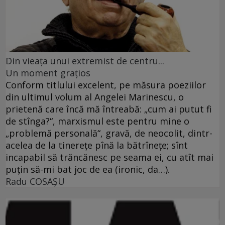
Din vieaţa unui extremist de centru...
Un moment graţios
Conform titlului excelent, pe măsura poeziilor
din ultimul volum al Angelei Marinescu, o
prietenă care încă mă întreabă: „cum ai putut fi
de stînga?“, marxismul este pentru mine o
„problemă personală“, gravă, de neocolit, dintr-
acelea de la tinereţe pînă la bătrîneţe; sînt
incapabil să trăncănesc pe seama ei, cu atît mai
puţin să-mi bat joc de ea (ironic, da…).
Radu COSAŞU