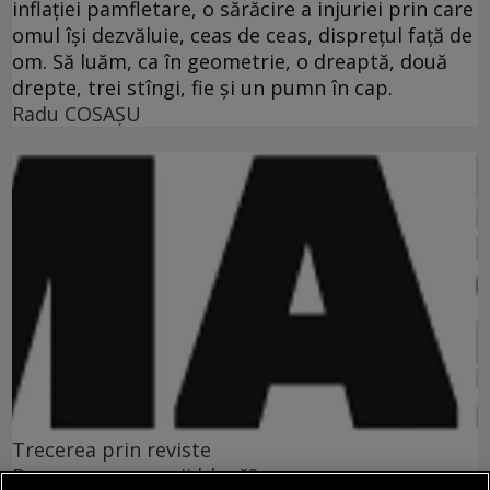
inflaţiei pamfletare, o sărăcire a injuriei prin care
omul îşi dezvăluie, ceas de ceas, dispreţul faţă de
om. Să luăm, ca în geometrie, o dreaptă, două
drepte, trei stîngi, fie şi un pumn în cap.
Radu COSAŞU
Trecerea prin reviste
De ce n-au oamenii blană?