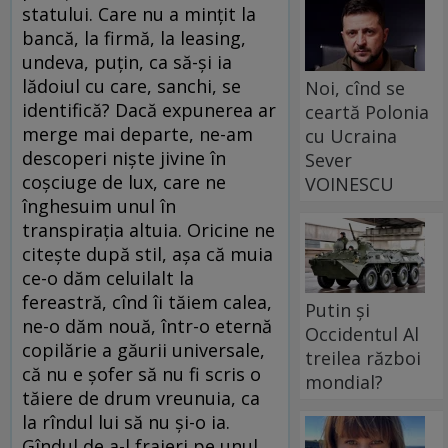
statului. Care nu a minţit la
bancă, la firmă, la leasing,
undeva, puţin, ca să-şi ia
lădoiul cu care, sanchi, se
Noi, cînd se
identifică? Dacă expunerea ar
ceartă Polonia
merge mai departe, ne-am
cu Ucraina
descoperi nişte jivine în
Sever
coşciuge de lux, care ne
VOINESCU
înghesuim unul în
transpiraţia altuia. Oricine ne
citeşte după stil, aşa că muia
ce-o dăm celuilalt la
fereastră, cînd îi tăiem calea,
Putin și
ne-o dăm nouă, într-o eternă
Occidentul Al
copilărie a găurii universale,
treilea război
că nu e şofer să nu fi scris o
mondial?
tăiere de drum vreunuia, ca
la rîndul lui să nu şi-o ia.
Gîndul de a-l fraieri pe unul