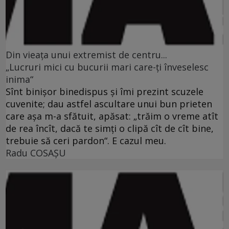
Din vieaţa unui extremist de centru...
„Lucruri mici cu bucurii mari care-ţi înveselesc
inima“
Sînt binişor binedispus şi îmi prezint scuzele
cuvenite; dau astfel ascultare unui bun prieten
care aşa m-a sfătuit, apăsat: „trăim o vreme atît
de rea încît, dacă te simţi o clipă cît de cît bine,
trebuie să ceri pardon“. E cazul meu.
Radu COSAŞU