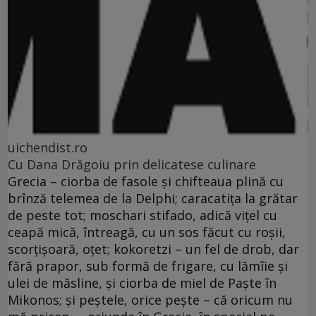
uichendist.ro
Cu Dana Drăgoiu prin delicatese culinare
Grecia – ciorba de fasole şi chifteaua plină cu
brînză telemea de la Delphi; caracatiţa la grătar
de peste tot; moschari stifado, adică viţel cu
ceapă mică, întreagă, cu un sos făcut cu roşii,
scorţişoară, oţet; kokoretzi – un fel de drob, dar
fără prapor, sub formă de frigare, cu lămîie şi
ulei de măsline, şi ciorba de miel de Paşte în
Mikonos; şi peştele, orice peşte – că oricum nu