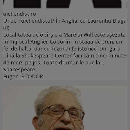
uichendist.ro
Unde-i uichendistul? În Anglia, cu Laurenţiu Blaga
(II)
Localitatea de obîrşie a Marelui Will este aşezată
în mijlocul Angliei. Coborîm în staţia de tren, un
fel de haltă, dar cu rezonanţe istorice. Din gară
pînă la Shakespeare Center faci cam cinci minute
de mers pe jos. Toate drumurile duc la…
Shakespeare.
Eugen ISTODOR