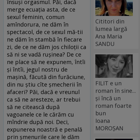
însuşi orgasmul. Păi, dacă
merge ecuaţia asta, de ce
sexul feminin, comun
Cititori din
amîndorura, ne dăm în
lumea largă
spectacol, de ce sexul mă-tii
Ana Maria
ne dăm în stambă în fiecare
SANDU
zi, de ce ne dăm jos chiloţii ca
să ni se vadă ruşinea? De ce
ne place să ne expunem, întîi
şi întîi, jegul nostru de
maşină, făcută din furăciune,
FILIT e un
din nu ştiu cîte şmecherii în
roman în sine...
afaceri? Păi, dacă e vreunul
și încă un
ca să ne aresteze, ar trebui
roman foarte
să ne citească după
bun
vagoanele ce le cărăm cu
Ioana
mîndrie după noi. Deci,
MOROȘAN
expunerea noastră e penală
prin şmenurile care le dăm