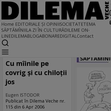
Home
EDITORIALE ȘI OPINII
SOCIETATE
TEMA
SĂPTĂMÎNII
LA ZI ÎN CULTURĂ
DILEME ON-
LINE
DILEMABLOG
ABONARE
DIGITAL
Contact
Home
CARICATU
La centru şi la margine
SĂPTĂMÎNI
Cu mîinile pe
covrig şi cu chiloţii
jos
Eugen ISTODOR
Publicat în Dilema Veche nr.
115 din 6 Apr 2006