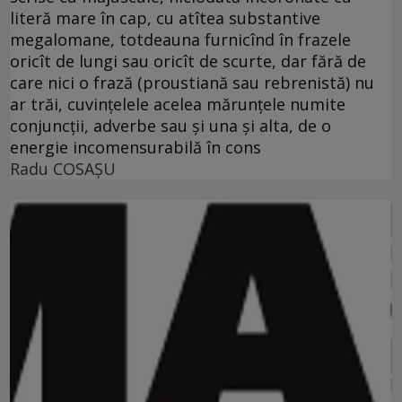
literă mare în cap, cu atîtea substantive
megalomane, totdeauna furnicînd în frazele
oricît de lungi sau oricît de scurte, dar fără de
care nici o frază (proustiană sau rebrenistă) nu
ar trăi, cuvinţelele acelea mărunţele numite
conjuncţii, adverbe sau şi una şi alta, de o
energie incomensurabilă în cons
Radu COSAŞU