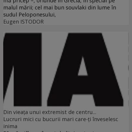
mă pricep –, oriunde în Grecia, în special pe
malul mării; cel mai bun souvlaki din lume în
sudul Peloponesului,
Eugen ISTODOR
Din vieaţa unui extremist de centru...
Lucruri mici cu bucurii mari care-ţi înveselesc
inima