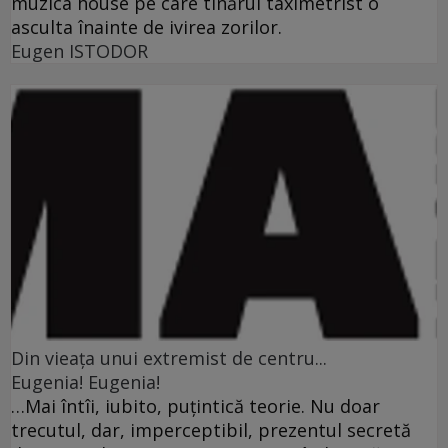
muzica house pe care tînărul taximetrist o
asculta înainte de ivirea zorilor.
Eugen ISTODOR
Din vieaţa unui extremist de centru...
Eugenia! Eugenia!
…Mai întîi, iubito, puţintică teorie. Nu doar
trecutul, dar, imperceptibil, prezentul secretă