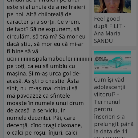
este şi al unuia de a ne fraieri
pe noi. Altă chiloţeală de
Feel good -
caracter şi a sorţii. Ce vrem,
după FILIT -
de fapt? Să ne expunem, să
Ana Maria
circulăm, să trăim? Să mor eu
SANDU
dacă ştiu, să mor eu că mi-ar
fi bine să vă
uciiiiiiiiiiiiispalamabouleiiiiiiiiiiiiiiiiiiiiiiiiiiiiiiiid
pe toţi, ca eu să umblu cu
maşina. Şi m-aş urca gol de-
Cum își văd
acasă. Aş şti o chestie. Ăsta
adolescenții
sînt, nu m-aş mai chinui să
viitorul? -
mă pavoazez ca sfintele
Termenul
moaşte în numele unui drum
pentru
de acasă la serviciu, în
înscrieri s-a
numele decenţei. Păi, care
prelungit până
decenţă, cînd tragi claxoane,
la data de 11
o calci pe roşu, înjuri, calci