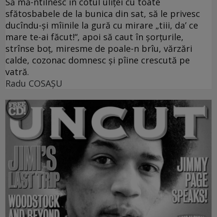
Să mă-ntîlnesc în cotul uliţei cu toate
sfătosbabele de la bunica din sat, să le privesc
ducîndu-şi mîinile la gură cu mirare „tiii, da’ ce
mare te-ai făcut!“, apoi să caut în şorţurile,
strînse boţ, miresme de poale-n brîu, vărzări
calde, cozonac domnesc şi pîine crescută pe
vatră.
Radu COSAŞU