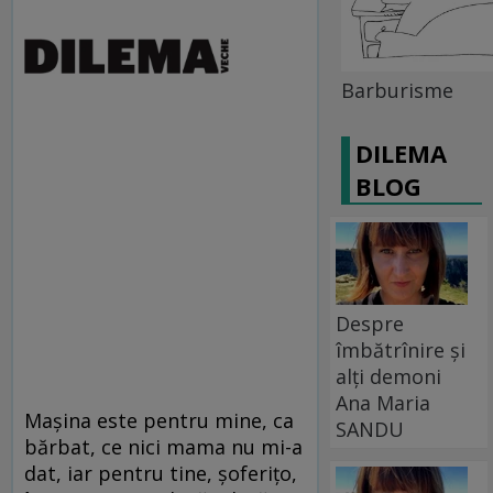
Barburisme
DILEMA
BLOG
Despre
îmbătrînire și
alți demoni
Ana Maria
Maşina este pentru mine, ca
SANDU
bărbat, ce nici mama nu mi-a
dat, iar pentru tine, şoferiţo,