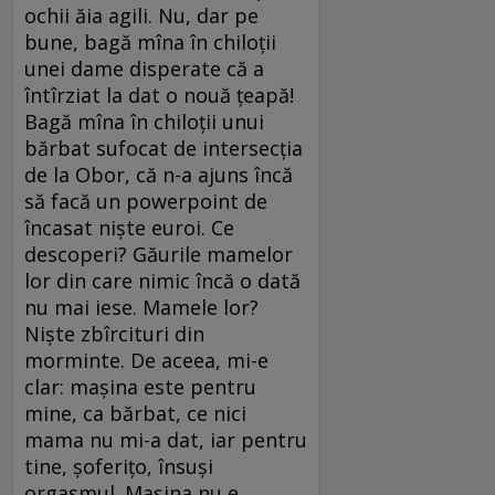
ochii ăia agili. Nu, dar pe
bune, bagă mîna în chiloţii
unei dame disperate că a
întîrziat la dat o nouă ţeapă!
Bagă mîna în chiloţii unui
bărbat sufocat de intersecţia
de la Obor, că n-a ajuns încă
să facă un powerpoint de
încasat nişte euroi. Ce
descoperi? Găurile mamelor
lor din care nimic încă o dată
nu mai iese. Mamele lor?
Nişte zbîrcituri din
morminte. De aceea, mi-e
clar: maşina este pentru
mine, ca bărbat, ce nici
mama nu mi-a dat, iar pentru
tine, şoferiţo, însuşi
orgasmul. Maşina nu e