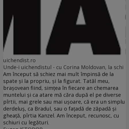
uichendist.ro
Unde-i uichendistul - cu Corina Moldovan, la schi
Am început să schiez mai mult împinsă de la
spate şi la propriu, şi la figurat. Tatăl meu,
braşovean fiind, simţea în fiecare an chemarea
muntelui şi ca atare mă căra după el pe diverse
pîrtii, mai grele sau mai uşoare, că era un simplu
derdeluş, ca Bradul, sau o faţadă de zăpadă şi
gheaţă, pîrtia Kanzel. Am început, recunosc, cu
schiuri cu legături.