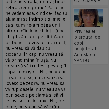
OCTOMBRIE
babe pe stradă, împrăştii pe
zebră vreun prunc? Păi, cînd
ne vedem aşa, cînd ce-i fac eu
ăluia mi se întîmplă şi mie, e
ca şi cum ne-am băga unii
altora mîinile în chiloţi să ne
Privirea ei
striptizăm unii pe alţii. Acum,
pierdută, de
pe bune, nu vreau să vă ucid,
copil
nu vreau să vă dau cu
neajutorat
ciocanul în cap, nu vreau să
Ana Maria
vă prind mîna în uşă. Nu
SANDU
vreau să vă trîntesc peste gît
capacul maşinii. Nu, nu vreau
să vă împuşc, nu vreau să vă
lovesc pe zebră, nu vreau să
vă rup oasele, nu vreau să vă
pun sexele pe clanţă şi să vi
le lovesc cu ciocanul. Nu, pe
bune, nu vreau să vă crăp