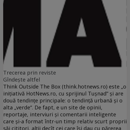
Trecerea prin reviste
Gîndeşte altfel
Think Outside The Box (think.hotnews.ro) este „o
iniţiativă HotNews.ro, cu sprijinul Tuşnad“ şi are
două tendinţe principale: o tendinţă urbană şi o
alta „verde“. De fapt, e un site de opinii,
reportaje, interviuri şi comentarii inteligente
care şi-a format într-un timp relativ scurt proprii
săi cititori, alţii decît cei care îşi dau cu părerea