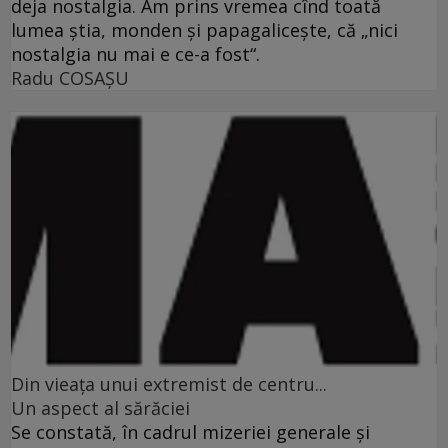
deja nostalgia. Am prins vremea cînd toată
lumea ştia, monden şi papagaliceşte, că „nici
nostalgia nu mai e ce-a fost“.
Radu COSAŞU
Din vieaţa unui extremist de centru...
Un aspect al sărăciei
Se constată, în cadrul mizeriei generale şi