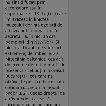
nu sînt difuzaţi prin
ascensoare sau în
supermarket. 18. Toţi cei care
îmi trezesc în liniştea
muzeului dorinţa egoistă de
a-i avea într-o pinacotecă
secretă. 19. În nici un caz
pompierii din New York. Şi
nici practicanţii de sporturi
extrem-(e) de imbecile. 20.
Mitocănia balcanică, cea atît
de greu de definit, dar atît de
prezentă - cel puţin în oraşul
Bucureşti -, cea care ne
otrăveşte pe zi ce trece viaţa
cotidiană. Uneori la modul
propriu. 21. Cedez dreptul de
a răspunde la această
întrebare celor pe care am