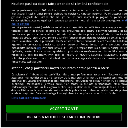
Nouă ne pasă ca datele tale personale să rămână confidențiale
Noi și partenerii noștri
606
stocăm și/sau accesăm informații pe dispozitivul dvs., precum
identificatorii cookie unici pentru prelucrarea datelor cu caracter personal. Puteți accepta sau
gestiona alegerile dvs. făcând clic mai jos sau în orice moment, pe pagina cu politica de
confidențialitate. Aceste alegeri vor fi raportate partenerilor noștri și nu vă vor afecta navigarea.
Mai
multe detalii
Noi si partenerii nostri (retelele de socializare si agentiile de publicitate partenere, precum si
furnizorii nostri de servicii de date analitice) prelucram date pentru a permite website-ului sa
functioneze, pentru a personaliza continutul si anunturile publicitare afisate in functie de
interesele si/sau profilul dvs., pentru a va oferi functionalitati aferente retelelor de socializare si
pentru a analiza traficul pe website. Beneficiati de drepturile prevazute de art. 15-22 din GDPR in
legatura cu prelucrarea datelor cu caracter personal. Aceste drepturi pot fi exercitate prin
modalitatea indicata
aici
. Prin click pe “ACCEPT TOATE”, acceptati folosirea tuturor Tehnologiilor de
tip Cookie, care implica inclusiv acceptul dvs. cu privire la stocarea/accesarea informatiilor de catre
Vendor-ii cu care colaboram. Prin click pe “VREAU SA MODIFIC SETARILE INDIVIDUAL” puteti
To blog or not to blog
schimba preferintele in mod individual, mai putin cele legate de cookie strict necesare pentru
functionarea website-ului.
Îndemnată să-şi noteze fragmentele de existenţă
Atât noi, cât și partenerii noștri prelucrăm datele pentru a oferi:
cotidiană, fără nici o preocupare stilistică, fără
Dezvoltarea și îmbunătățirea serviciilor. Măsurarea performanței reclamelor. Stocarea și/sau
efort analitic sau dorinţă de transfigurare, cu
accesarea informațiilor de pe un dispozitiv. Utilizarea profilurilor pentru selectarea conținutului
personalizat. Crearea profilurilor de conținut personalizat. Utilizarea profilurilor pentru selectarea
automatismul care ar fi, chipurile, garantul
publicității personalizate. Crearea profilurilor pentru publicitate personalizată. Măsurarea
performanței conținutului. Înțelegerea publicului prin statistici sau combinații de date din surse
autentic...
diferite. Utilizarea de date limitate pentru a selecta publicitatea. Utilizarea datelor limitate pentru
a selecta conținutul. Date precise de geolocație și identificarea prin scanarea dispozitivului.
Adrian MIHALACHE
Listă parteneri (furnizori)
ACCEPT TOATE
VREAU SA MODIFIC SETARILE INDIVIDUAL