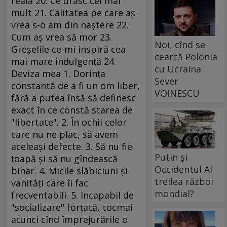
reală 20. Ce urăsc cel mai
mult 21. Calitatea pe care aş
vrea s-o am din naştere 22.
Cum aş vrea să mor 23.
Noi, cînd se
Greşelile ce-mi inspiră cea
ceartă Polonia
mai mare indulgenţă 24.
cu Ucraina
Deviza mea 1. Dorinţa
Sever
constantă de a fi un om liber,
VOINESCU
fără a putea însă să definesc
exact în ce constă starea de
"libertate". 2. În ochii celor
care nu ne plac, să avem
aceleaşi defecte. 3. Să nu fie
Putin și
ţoapă şi să nu gîndească
Occidentul Al
binar. 4. Micile slăbiciuni şi
treilea război
vanităţi care îi fac
mondial?
frecventabili. 5. Incapabil de
"socializare" forţată, tocmai
atunci cînd împrejurările o