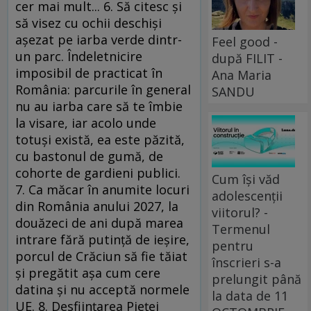
cer mai mult... 6. Să citesc şi
să visez cu ochii deschişi
aşezat pe iarba verde dintr-
Feel good -
un parc. Îndeletnicire
după FILIT -
imposibil de practicat în
Ana Maria
România: parcurile în general
SANDU
nu au iarba care să te îmbie
la visare, iar acolo unde
totuşi există, ea este păzită,
cu bastonul de gumă, de
cohorte de gardieni publici.
Cum își văd
7. Ca măcar în anumite locuri
adolescenții
din România anului 2027, la
viitorul? -
douăzeci de ani după marea
Termenul
intrare fără putinţă de ieşire,
pentru
porcul de Crăciun să fie tăiat
înscrieri s-a
şi pregătit aşa cum cere
prelungit până
datina şi nu acceptă normele
la data de 11
UE. 8. Desfiinţarea Pieţei