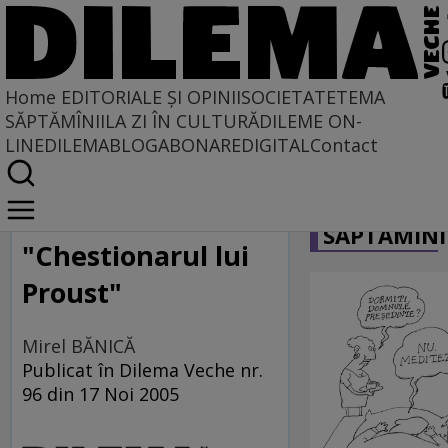
Home
EDITORIALE ȘI OPINII
SOCIETATE
TEMA
SĂPTĂMÎNII
LA ZI ÎN CULTURĂ
DILEME ON-
LINE
DILEMABLOG
ABONARE
DIGITAL
Contact
Home
CARICATU
Cultura: etaj şi parter
SĂPTĂMÎNI
"Chestionarul lui
Proust"
Mirel BĂNICĂ
Publicat în Dilema Veche nr.
96 din 17 Noi 2005