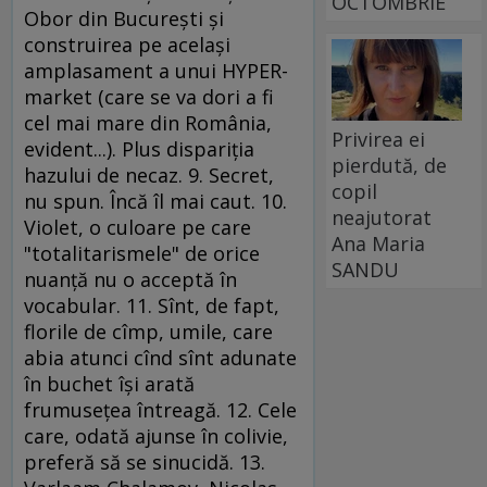
OCTOMBRIE
Obor din Bucureşti şi
construirea pe acelaşi
amplasament a unui HYPER-
market (care se va dori a fi
cel mai mare din România,
Privirea ei
evident...). Plus dispariţia
pierdută, de
hazului de necaz. 9. Secret,
copil
nu spun. Încă îl mai caut. 10.
neajutorat
Violet, o culoare pe care
Ana Maria
"totalitarismele" de orice
SANDU
nuanţă nu o acceptă în
vocabular. 11. Sînt, de fapt,
florile de cîmp, umile, care
abia atunci cînd sînt adunate
în buchet îşi arată
frumuseţea întreagă. 12. Cele
care, odată ajunse în colivie,
preferă să se sinucidă. 13.