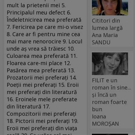
mult la prietenii mei 5.
Principalul meu defect 6.
Îndeletnicirea mea preferată
Cititori din
7. Fericirea pe care mi-o visez
lumea largă
8. Care ar fi pentru mine cea
Ana Maria
mai mare nenorocire 9. Locul
SANDU
unde aş vrea să trăiesc 10.
Culoarea mea preferată 11.
Floarea care-mi place 12.
Pasărea mea preferată 13.
Prozatorii mei preferaţi 14.
FILIT e un
Poeţii mei preferaţi 15. Eroii
roman în sine...
mei preferaţi din literatură
și încă un
16. Eroinele mele preferate
roman foarte
din literatură 17.
bun
Compozitorii mei preferaţi
Ioana
18. Pictorii mei preferaţi 19.
MOROȘAN
Eroii mei preferaţi din viaţa