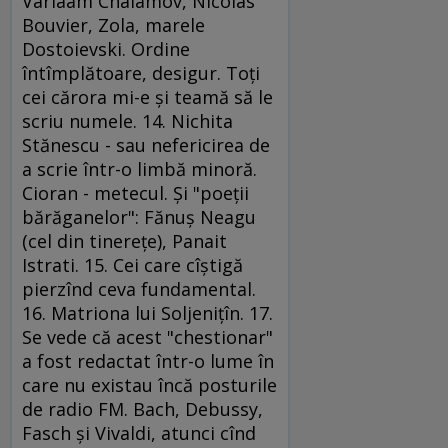
Varlaam Chalamov, Nicolas
Bouvier, Zola, marele
Dostoievski. Ordine
întîmplătoare, desigur. Toţi
cei cărora mi-e şi teamă să le
scriu numele. 14. Nichita
Stănescu - sau nefericirea de
a scrie într-o limbă minoră.
Cioran - metecul. Şi "poeţii
bărăganelor": Fănuş Neagu
(cel din tinereţe), Panait
Istrati. 15. Cei care cîştigă
pierzînd ceva fundamental.
16. Matriona lui Soljeniţîn. 17.
Se vede că acest "chestionar"
a fost redactat într-o lume în
care nu existau încă posturile
de radio FM. Bach, Debussy,
Fasch şi Vivaldi, atunci cînd