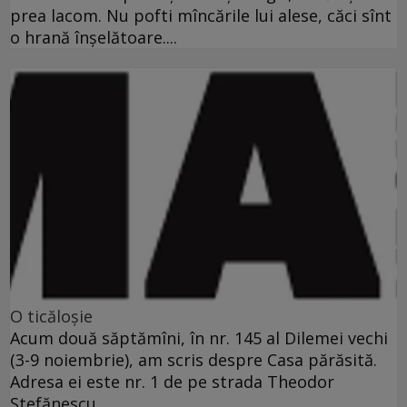
prea lacom. Nu pofti mîncările lui alese, căci sînt
o hrană înşelătoare....
O ticăloşie
Acum două săptămîni, în nr. 145 al Dilemei vechi
(3-9 noiembrie), am scris despre Casa părăsită.
Adresa ei este nr. 1 de pe strada Theodor
Ştefănescu....