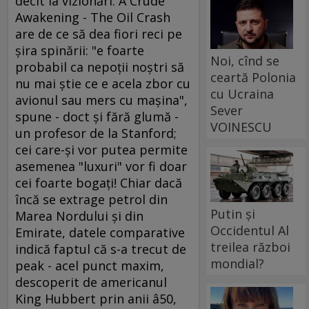
decît la vizionări. A Crude
Awakening - The Oil Crash
are de ce să dea fiori reci pe
şira spinării: "e foarte
Noi, cînd se
probabil ca nepoţii noştri să
ceartă Polonia
nu mai ştie ce e acela zbor cu
cu Ucraina
avionul sau mers cu maşina",
Sever
spune - doct şi fără glumă -
VOINESCU
un profesor de la Stanford;
cei care-şi vor putea permite
asemenea "luxuri" vor fi doar
cei foarte bogaţi! Chiar dacă
încă se extrage petrol din
Putin și
Marea Nordului şi din
Occidentul Al
Emirate, datele comparative
treilea război
indică faptul că s-a trecut de
mondial?
peak - acel punct maxim,
descoperit de americanul
King Hubbert prin anii â50,