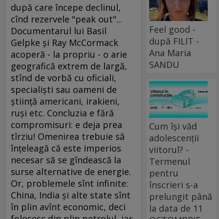
după care începe declinul,
cînd rezervele "peak out"...
Feel good -
Documentarul lui Basil
după FILIT -
Gelpke şi Ray McCormack
Ana Maria
acoperă - la propriu - o arie
SANDU
geografică extrem de largă,
stînd de vorbă cu oficiali,
specialişti sau oameni de
ştiinţă americani, irakieni,
ruşi etc. Concluzia e fără
compromisuri: e deja prea
Cum își văd
tîrziu! Omenirea trebuie să
adolescenții
înţeleagă că este imperios
viitorul? -
necesar să se gîndească la
Termenul
surse alternative de energie.
pentru
Or, problemele sînt infinite:
înscrieri s-a
China, India şi alte state sînt
prelungit până
în plin avînt economic, deci
la data de 11
folosesc din plin petrolul, iar