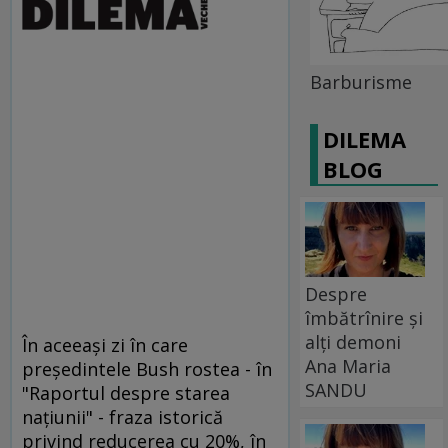
Barburisme
DILEMA
BLOG
Despre
îmbătrînire și
alți demoni
În aceeaşi zi în care
Ana Maria
preşedintele Bush rostea - în
SANDU
"Raportul despre starea
naţiunii" - fraza istorică
privind reducerea cu 20%, în