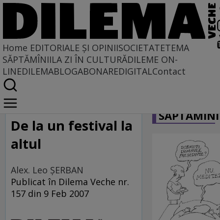
Home
EDITORIALE ȘI OPINII
SOCIETATE
TEMA
SĂPTĂMÎNII
LA ZI ÎN CULTURĂ
DILEME ON-
LINE
DILEMABLOG
ABONARE
DIGITAL
Contact
Home
CARICATU
Cinema, acolo sus...
SĂPTĂMÎNI
De la un festival la
altul
Alex. Leo ŞERBAN
Publicat în Dilema Veche nr.
157 din 9 Feb 2007