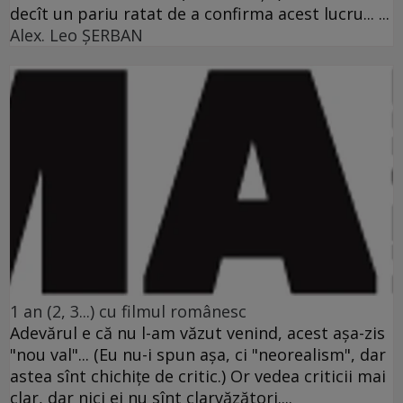
decît un pariu ratat de a confirma acest lucru... ...
Alex. Leo ŞERBAN
1 an (2, 3...) cu filmul românesc
Adevărul e că nu l-am văzut venind, acest aşa-zis
"nou val"... (Eu nu-i spun aşa, ci "neorealism", dar
astea sînt chichiţe de critic.) Or vedea criticii mai
clar, dar nici ei nu sînt clarvăzători....