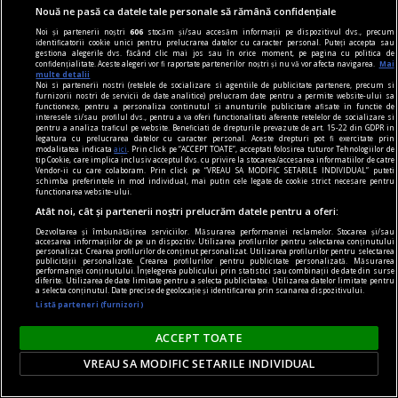
Nouă ne pasă ca datele tale personale să rămână confidențiale
Deserturi cu lapte care îți amintesc de copilărie.
Noi și partenerii noștri
606
stocăm și/sau accesăm informații pe dispozitivul dvs., precum
identificatorii cookie unici pentru prelucrarea datelor cu caracter personal. Puteți accepta sau
Rețetele tradiționale pe care le vei face din nou și
gestiona alegerile dvs. făcând clic mai jos sau în orice moment, pe pagina cu politica de
confidențialitate. Aceste alegeri vor fi raportate partenerilor noștri și nu vă vor afecta navigarea.
Mai
din nou
multe detalii
Noi si partenerii nostri (retelele de socializare si agentiile de publicitate partenere, precum si
Există rețete care nu au nevoie de ingrediente
furnizorii nostri de servicii de date analitice) prelucram date pentru a permite website-ului sa
functioneze, pentru a personaliza continutul si anunturile publicitare afisate in functie de
sofisticate pentru a cuceri orice generație.
interesele si/sau profilul dvs., pentru a va oferi functionalitati aferente retelelor de socializare si
pentru a analiza traficul pe website. Beneficiati de drepturile prevazute de art. 15-22 din GDPR in
Deserturile cu lapte se numără printre
legatura cu prelucrarea datelor cu caracter personal. Aceste drepturi pot fi exercitate prin
modalitatea indicata
aici
. Prin click pe “ACCEPT TOATE”, acceptati folosirea tuturor Tehnologiilor de
preparatele pe care mulți români le asociază cu
tip Cookie, care implica inclusiv acceptul dvs. cu privire la stocarea/accesarea informatiilor de catre
Vendor-ii cu care colaboram. Prin click pe “VREAU SA MODIFIC SETARILE INDIVIDUAL” puteti
mesele pregătite de bunici sau de părinți.
schimba preferintele in mod individual, mai putin cele legate de cookie strict necesare pentru
functionarea website-ului.
Atât noi, cât și partenerii noștri prelucrăm datele pentru a oferi:
Dezvoltarea și îmbunătățirea serviciilor. Măsurarea performanței reclamelor. Stocarea și/sau
accesarea informațiilor de pe un dispozitiv. Utilizarea profilurilor pentru selectarea conținutului
personalizat. Crearea profilurilor de conținut personalizat. Utilizarea profilurilor pentru selectarea
publicității personalizate. Crearea profilurilor pentru publicitate personalizată. Măsurarea
performanței conținutului. Înțelegerea publicului prin statistici sau combinații de date din surse
diferite. Utilizarea de date limitate pentru a selecta publicitatea. Utilizarea datelor limitate pentru
a selecta conținutul. Date precise de geolocație și identificarea prin scanarea dispozitivului.
Listă parteneri (furnizori)
ACCEPT TOATE
VREAU SA MODIFIC SETARILE INDIVIDUAL