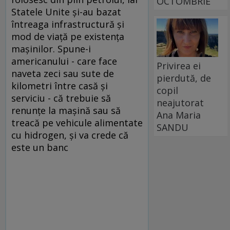
OCTOMBRIE
Statele Unite şi-au bazat
întreaga infrastructură şi
mod de viaţă pe existenţa
maşinilor. Spune-i
americanului - care face
Privirea ei
naveta zeci sau sute de
pierdută, de
kilometri între casă şi
copil
serviciu - că trebuie să
neajutorat
renunţe la maşină sau să
Ana Maria
treacă pe vehicule alimentate
SANDU
cu hidrogen, şi va crede că
este un banc