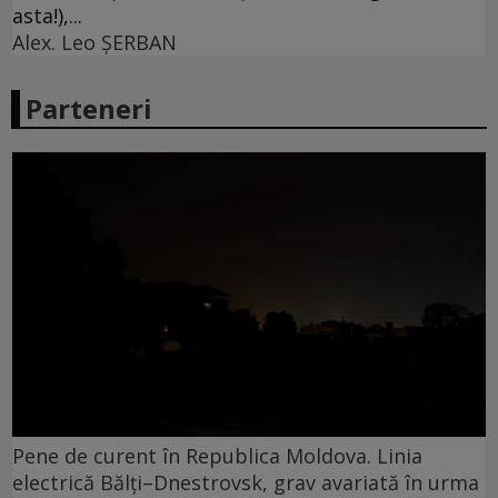
asta!),...
Alex. Leo ŞERBAN
Parteneri
Pene de curent în Republica Moldova. Linia
electrică Bălți–Dnestrovsk, grav avariată în urma