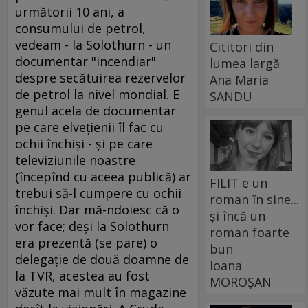
următorii 10 ani, a
consumului de petrol,
vedeam - la Solothurn - un
Cititori din
documentar "incendiar"
lumea largă
despre secătuirea rezervelor
Ana Maria
de petrol la nivel mondial. E
SANDU
genul acela de documentar
pe care elveţienii îl fac cu
ochii închişi - şi pe care
televiziunile noastre
(începînd cu aceea publică) ar
FILIT e un
trebui să-l cumpere cu ochii
roman în sine...
închişi. Dar mă-ndoiesc că o
și încă un
vor face; deşi la Solothurn
roman foarte
era prezentă (se pare) o
bun
delegaţie de două doamne de
Ioana
la TVR, acestea au fost
MOROȘAN
văzute mai mult în magazine