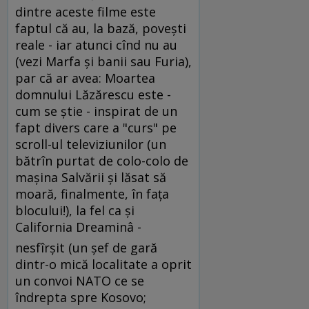
dintre aceste filme este
faptul că au, la bază, poveşti
reale - iar atunci cînd nu au
(vezi Marfa şi banii sau Furia),
par că ar avea: Moartea
domnului Lăzărescu este -
cum se ştie - inspirat de un
fapt divers care a "curs" pe
scroll-ul televiziunilor (un
bătrîn purtat de colo-colo de
maşina Salvării şi lăsat să
moară, finalmente, în faţa
blocului!), la fel ca şi
California Dreaminâ -
nesfîrşit (un şef de gară
dintr-o mică localitate a oprit
un convoi NATO ce se
îndrepta spre Kosovo;