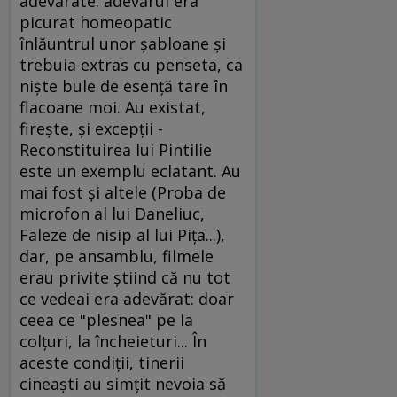
adevărate: adevărul era
picurat homeopatic
înlăuntrul unor şabloane şi
trebuia extras cu penseta, ca
nişte bule de esenţă tare în
flacoane moi. Au existat,
fireşte, şi excepţii -
Reconstituirea lui Pintilie
este un exemplu eclatant. Au
mai fost şi altele (Proba de
microfon al lui Daneliuc,
Faleze de nisip al lui Piţa...),
dar, pe ansamblu, filmele
erau privite ştiind că nu tot
ce vedeai era adevărat: doar
ceea ce "plesnea" pe la
colţuri, la încheieturi... În
aceste condiţii, tinerii
cineaşti au simţit nevoia să