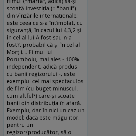
filmul ("marfa", adică) să-şi
scoată investiţia (= "banii")
din vînzările internaţionale;
este ceea ce s-a întîmplat, cu
siguranţă, în cazul lui 4,3,2 şi
în cel al lui A fost sau n-a
fost?, probabil că şi în cel al
Morţii.... Filmul lui
Porumboiu, mai ales - 100%
independent, adică produs
cu banii regizorului -, este
exemplul cel mai spectaculos
de film (cu buget minuscul,
cum altfel?) care-şi scoate
banii din distribuţia în afară.
Exemplu, dar în nici un caz un
model: dacă este măgulitor,
pentru un
regizor/producător, să o