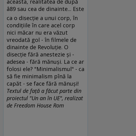
aceasta, realitatea de după
â89 sau cea de dinainte... Este
ca o disecţie a unui corp, în
condiţiile în care acel corp
nici măcar nu era văzut
vreodată gol - în filmele de
dinainte de Revoluţie. O
disecţie fără anestezie şi -
adesea - fără mănuşi. La ce ar
folosi ele? "Minimalismul" - ca
să fie minimalism pînă la
capăt - se face fără mănuşi!
Textul de faţă a făcut parte din
proiectul "Un an în UE", realizat
de Freedom House Rom