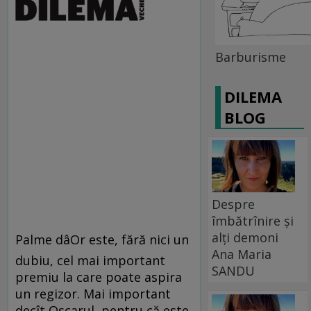
Barburisme
DILEMA
BLOG
Despre
îmbătrînire și
alți demoni
Palme dâOr este, fără nici un
Ana Maria
dubiu, cel mai important
SANDU
premiu la care poate aspira
un regizor. Mai important
decît Oscarul, pentru că este