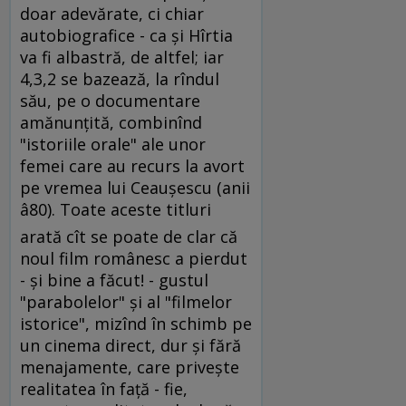
doar adevărate, ci chiar
autobiografice - ca şi Hîrtia
va fi albastră, de altfel; iar
4,3,2 se bazează, la rîndul
său, pe o documentare
amănunţită, combinînd
"istoriile orale" ale unor
femei care au recurs la avort
pe vremea lui Ceauşescu (anii
â80). Toate aceste titluri
arată cît se poate de clar că
noul film românesc a pierdut
- şi bine a făcut! - gustul
"parabolelor" şi al "filmelor
istorice", mizînd în schimb pe
un cinema direct, dur şi fără
menajamente, care priveşte
realitatea în faţă - fie,