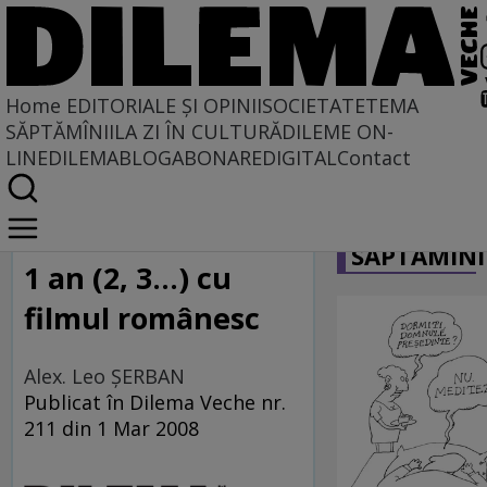
Home
EDITORIALE ȘI OPINII
SOCIETATE
TEMA
SĂPTĂMÎNII
LA ZI ÎN CULTURĂ
DILEME ON-
LINE
DILEMABLOG
ABONARE
DIGITAL
Contact
Home
CARICATU
Cinema, acolo sus...
SĂPTĂMÎNI
1 an (2, 3...) cu
filmul românesc
Alex. Leo ŞERBAN
Publicat în Dilema Veche nr.
211 din 1 Mar 2008