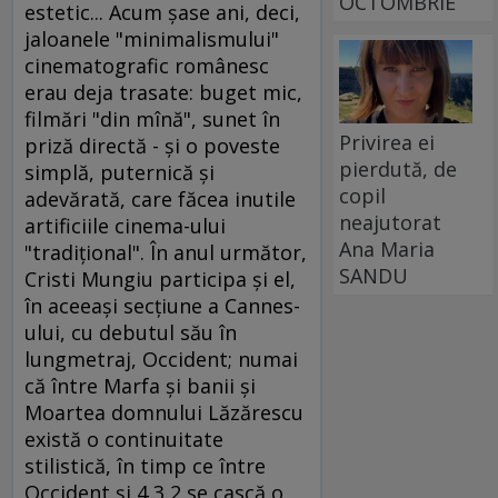
OCTOMBRIE
estetic... Acum şase ani, deci,
jaloanele "minimalismului"
cinematografic românesc
erau deja trasate: buget mic,
filmări "din mînă", sunet în
Privirea ei
priză directă - şi o poveste
pierdută, de
simplă, puternică şi
copil
adevărată, care făcea inutile
neajutorat
artificiile cinema-ului
Ana Maria
"tradiţional". În anul următor,
SANDU
Cristi Mungiu participa şi el,
în aceeaşi secţiune a Cannes-
ului, cu debutul său în
lungmetraj, Occident; numai
că între Marfa şi banii şi
Moartea domnului Lăzărescu
există o continuitate
stilistică, în timp ce între
Occident şi 4,3,2 se cască o