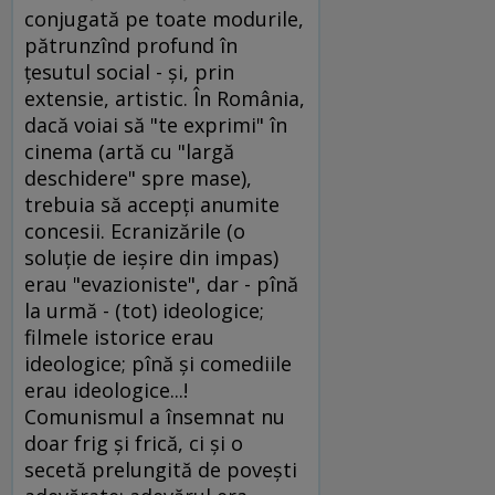
conjugată pe toate modurile,
pătrunzînd profund în
ţesutul social - şi, prin
extensie, artistic. În România,
dacă voiai să "te exprimi" în
cinema (artă cu "largă
deschidere" spre mase),
trebuia să accepţi anumite
concesii. Ecranizările (o
soluţie de ieşire din impas)
erau "evazioniste", dar - pînă
la urmă - (tot) ideologice;
filmele istorice erau
ideologice; pînă şi comediile
erau ideologice...!
Comunismul a însemnat nu
doar frig şi frică, ci şi o
secetă prelungită de poveşti