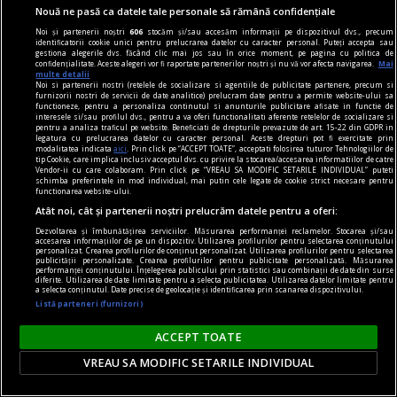
Nouă ne pasă ca datele tale personale să rămână confidențiale
Cine ar fi crezut că tocmai Sean Penn (angajatul,
Noi și partenerii noștri
606
stocăm și/sau accesăm informații pe dispozitivul dvs., precum
anti-Bush-ul, antipaticul...) se va dovedi unul
identificatorii cookie unici pentru prelucrarea datelor cu caracter personal. Puteți accepta sau
gestiona alegerile dvs. făcând clic mai jos sau în orice moment, pe pagina cu politica de
dintre cei mai buni preşedinţi de juriu din istoria
confidențialitate. Aceste alegeri vor fi raportate partenerilor noștri și nu vă vor afecta navigarea.
Mai
multe detalii
recentă a Festivalului de la Cannes?...
Noi si partenerii nostri (retelele de socializare si agentiile de publicitate partenere, precum si
furnizorii nostri de servicii de date analitice) prelucram date pentru a permite website-ului sa
Alex. Leo ŞERBAN
functioneze, pentru a personaliza continutul si anunturile publicitare afisate in functie de
interesele si/sau profilul dvs., pentru a va oferi functionalitati aferente retelelor de socializare si
pentru a analiza traficul pe website. Beneficiati de drepturile prevazute de art. 15-22 din GDPR in
legatura cu prelucrarea datelor cu caracter personal. Aceste drepturi pot fi exercitate prin
modalitatea indicata
aici
. Prin click pe “ACCEPT TOATE”, acceptati folosirea tuturor Tehnologiilor de
tip Cookie, care implica inclusiv acceptul dvs. cu privire la stocarea/accesarea informatiilor de catre
Vendor-ii cu care colaboram. Prin click pe “VREAU SA MODIFIC SETARILE INDIVIDUAL” puteti
schimba preferintele in mod individual, mai putin cele legate de cookie strict necesare pentru
functionarea website-ului.
Atât noi, cât și partenerii noștri prelucrăm datele pentru a oferi:
Dezvoltarea și îmbunătățirea serviciilor. Măsurarea performanței reclamelor. Stocarea și/sau
accesarea informațiilor de pe un dispozitiv. Utilizarea profilurilor pentru selectarea conținutului
personalizat. Crearea profilurilor de conținut personalizat. Utilizarea profilurilor pentru selectarea
publicității personalizate. Crearea profilurilor pentru publicitate personalizată. Măsurarea
performanței conținutului. Înțelegerea publicului prin statistici sau combinații de date din surse
diferite. Utilizarea de date limitate pentru a selecta publicitatea. Utilizarea datelor limitate pentru
a selecta conținutul. Date precise de geolocație și identificarea prin scanarea dispozitivului.
Listă parteneri (furnizori)
ACCEPT TOATE
VREAU SA MODIFIC SETARILE INDIVIDUAL
Portret de familie cu oglindă retrovizoare la New