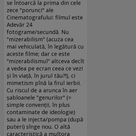
se întoarcă la prima din cele
zece "porunci" ale
Cinematografului: filmul este
Adevăr 24
fotograme/secundă. Nu
"mizerabilism" (acuza cea
mai vehiculată, în legătură cu
aceste filme; dar ce este
"mizerabilismul" altceva decît
a vedea pe ecran ceea ce vezi
şi în viaţă, în jurul tău?!), ci
mimetism pînă la firul ierbii.
Cu riscul de a arunca în aer
şabloanele "genurilor" (=
simple convenţii, în plus
contaminate de ideologie)
sau a le injecta/pompa (după
puteri) sînge nou. O altă
caracteristică a multora