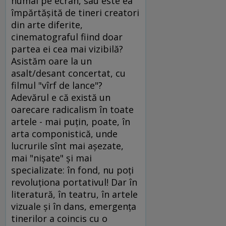
numai pe ecran, sau este ea
împărtăşită de tineri creatori
din arte diferite,
cinematograful fiind doar
partea ei cea mai vizibilă?
Asistăm oare la un
asalt/desant concertat, cu
filmul "vîrf de lance"?
Adevărul e că există un
oarecare radicalism în toate
artele - mai puţin, poate, în
arta componistică, unde
lucrurile sînt mai aşezate,
mai "nişate" şi mai
specializate: în fond, nu poţi
revoluţiona portativul! Dar în
literatură, în teatru, în artele
vizuale şi în dans, emergenţa
tinerilor a coincis cu o