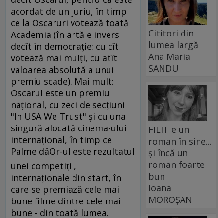
acordat de un juriu, în timp
ce la Oscaruri votează toată
Cititori din
Academia (în artă e invers
lumea largă
decît în democraţie: cu cît
Ana Maria
votează mai mulţi, cu atît
SANDU
valoarea absolută a unui
premiu scade). Mai mult:
Oscarul este un premiu
naţional, cu zeci de secţiuni
"In USA We Trust" şi cu una
singură alocată cinema-ului
FILIT e un
internaţional, în timp ce
roman în sine...
Palme dâOr-ul este rezultatul
și încă un
roman foarte
unei competiţii,
bun
internaţionale din start, în
Ioana
care se premiază cele mai
MOROȘAN
bune filme dintre cele mai
bune - din toată lumea.