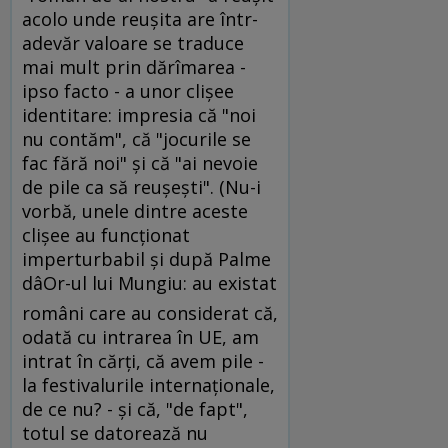
acolo unde reuşita are într-
adevăr valoare se traduce
mai mult prin dărîmarea -
ipso facto - a unor clişee
identitare: impresia că "noi
nu contăm", că "jocurile se
fac fără noi" şi că "ai nevoie
de pile ca să reuşeşti". (Nu-i
vorbă, unele dintre aceste
clişee au funcţionat
imperturbabil şi după Palme
dâOr-ul lui Mungiu: au existat
români care au considerat că,
odată cu intrarea în UE, am
intrat în cărţi, că avem pile -
la festivalurile internaţionale,
de ce nu? - şi că, "de fapt",
totul se datorează nu