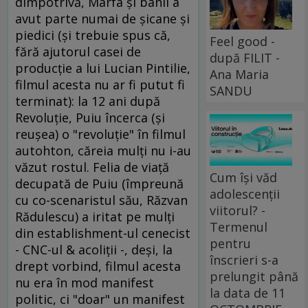
dimpotrivă, Marfa şi banii a
avut parte numai de şicane şi
piedici (şi trebuie spus că,
Feel good -
fără ajutorul casei de
după FILIT -
producţie a lui Lucian Pintilie,
Ana Maria
filmul acesta nu ar fi putut fi
SANDU
terminat): la 12 ani după
Revoluţie, Puiu încerca (şi
reuşea) o "revoluţie" în filmul
autohton, căreia mulţi nu i-au
văzut rostul. Felia de viaţă
Cum își văd
decupată de Puiu (împreună
adolescenții
cu co-scenaristul său, Răzvan
viitorul? -
Rădulescu) a iritat pe mulţi
Termenul
din establishment-ul cenecist
pentru
- CNC-ul & acoliţii -, deşi, la
înscrieri s-a
drept vorbind, filmul acesta
prelungit până
nu era în mod manifest
la data de 11
politic, ci "doar" un manifest