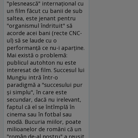
"plesnească" internaţional cu
un film făcut cu banii de sub
saltea, este jenant pentru
"organismul îndrituit" să
acorde acei bani (recte CNC-
ul) să se laude cu o
performanţă ce nu-i aparţine.
Mai există o problemă:
publicul autohton nu este
interesat de film. Succesul lui
Mungiu intră într-o
paradigmă a "succesului pur
şi simplu", în care este
secundar, dacă nu irelevant,
faptul că el se întîmplă în
cinema sau în fotbal sau
modă. Bucuria miilor, poate
milioanelor de români că un
"român de-al nostru" a reuşit