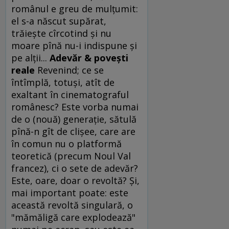
românul e greu de mulţumit:
el s-a născut supărat,
trăieşte cîrcotind şi nu
moare pînă nu-i indispune şi
pe alţii...
Adevăr & poveşti
reale
Revenind; ce se
întîmplă, totuşi, atît de
exaltant în cinematograful
românesc? Este vorba numai
de o (nouă) generaţie, sătulă
pînă-n gît de clişee, care are
în comun nu o platformă
teoretică (precum Noul Val
francez), ci o sete de adevăr?
Este, oare, doar o revoltă? Şi,
mai important poate: este
această revoltă singulară, o
"mămăligă care explodează"