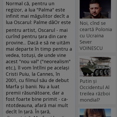
Normal că, pentru un
regizor, a lua "Palma" este
infinit mai măgulitor decît a
lua Oscarul: Palme dâOr este
Noi, cînd se
ceartă Polonia
pentru artist, Oscarul - mai
cu Ucraina
curînd pentru ţara din care
Sever
provine... Dacă e să ne uităm
VOINESCU
mai departe în timp pentru a
vedea, totuşi, de unde vine
acest "nou val" ("neorealism"
etc.), îl vom întîlni pe acelaşi
Cristi Puiu, la Cannes, în
2001, cu filmul său de debut
Putin și
Marfa şi banii. Nu a luat
Occidentul Al
premii răsunătoare, dar a
treilea război
fost foarte bine primit - ca-
mondial?
ntotdeauna, afară mai mult
decît în ţară. În ţară,