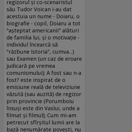
regizorul şi co-scenaristul
său Tudor Voican i-au dat
acestuia un nume - Doiaru, o
biografie - copil, Doiaru a tot
"aşteptat americanii" alături
de familia lui, şi o motivaţie -
individul încearcă să
"răzbune Istoria", cumva...)
sau Examen (un caz de eroare
judicară pe vremea
comunismului); A fost sau n-a
fost? este inspirat de o
emisiune reală de televiziune
văzută (sau auzită) de regizor
prin provincie (Porumboiu
însuşi este din Vaslui, unde a
filmat şi filmul); Cum mi-am
petrecut sfîrşitul lumii are la
bază nenumărate poveşti, nu