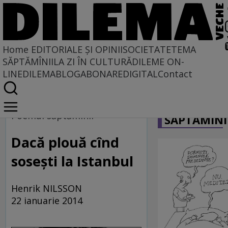
Home
EDITORIALE ȘI OPINII
SOCIETATE
TEMA
SĂPTĂMÎNII
LA ZI ÎN CULTURĂ
DILEME ON-
LINE
DILEMABLOG
ABONARE
DIGITAL
Contact
Home
CARICATU
Divanul DILEMEI VECHI
Poemul săptămînii
SĂPTĂMÎNI
Dacă plouă cînd
soseşti la Istanbul
Henrik NILSSON
22 ianuarie 2014