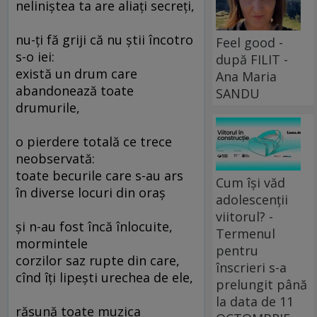
neliniştea ta are aliaţi secreţi,
nu-ţi fă griji că nu ştii încotro
Feel good -
s-o iei:
după FILIT -
există un drum care
Ana Maria
abandonează toate
SANDU
drumurile,
o pierdere totală ce trece
neobservată:
toate becurile care s-au ars
Cum își văd
în diverse locuri din oraş
adolescenții
viitorul? -
şi n-au fost încă înlocuite,
Termenul
mormintele
pentru
corzilor saz rupte din care,
înscrieri s-a
cînd îţi lipeşti urechea de ele,
prelungit până
la data de 11
răsună toate muzica