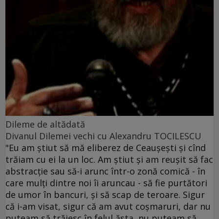
Dileme de altădată
Divanul Dilemei vechi cu Alexandru TOCILESCU
"Eu am ştiut să mă eliberez de Ceauşeşti şi cînd
trăiam cu ei la un loc. Am ştiut şi am reuşit să fac
abstracţie sau să-i arunc într-o zonă comică - în
care mulţi dintre noi îi aruncau - să fie purtători
de umor în bancuri, şi să scap de teroare. Sigur
că i-am visat, sigur că am avut coşmaruri, dar nu
puteam să trăiesc în felul ăsta, nu puteam să