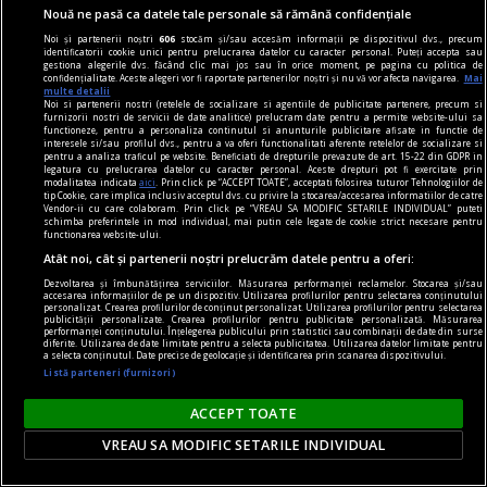
Parteneri
Nouă ne pasă ca datele tale personale să rămână confidențiale
Noi și partenerii noștri
606
stocăm și/sau accesăm informații pe dispozitivul dvs., precum
identificatorii cookie unici pentru prelucrarea datelor cu caracter personal. Puteți accepta sau
gestiona alegerile dvs. făcând clic mai jos sau în orice moment, pe pagina cu politica de
confidențialitate. Aceste alegeri vor fi raportate partenerilor noștri și nu vă vor afecta navigarea.
Mai
multe detalii
Noi si partenerii nostri (retelele de socializare si agentiile de publicitate partenere, precum si
furnizorii nostri de servicii de date analitice) prelucram date pentru a permite website-ului sa
functioneze, pentru a personaliza continutul si anunturile publicitare afisate in functie de
interesele si/sau profilul dvs., pentru a va oferi functionalitati aferente retelelor de socializare si
pentru a analiza traficul pe website. Beneficiati de drepturile prevazute de art. 15-22 din GDPR in
legatura cu prelucrarea datelor cu caracter personal. Aceste drepturi pot fi exercitate prin
modalitatea indicata
aici
. Prin click pe “ACCEPT TOATE”, acceptati folosirea tuturor Tehnologiilor de
tip Cookie, care implica inclusiv acceptul dvs. cu privire la stocarea/accesarea informatiilor de catre
Vendor-ii cu care colaboram. Prin click pe “VREAU SA MODIFIC SETARILE INDIVIDUAL” puteti
schimba preferintele in mod individual, mai putin cele legate de cookie strict necesare pentru
functionarea website-ului.
Atât noi, cât și partenerii noștri prelucrăm datele pentru a oferi:
Dezvoltarea și îmbunătățirea serviciilor. Măsurarea performanței reclamelor. Stocarea și/sau
accesarea informațiilor de pe un dispozitiv. Utilizarea profilurilor pentru selectarea conținutului
personalizat. Crearea profilurilor de conținut personalizat. Utilizarea profilurilor pentru selectarea
publicității personalizate. Crearea profilurilor pentru publicitate personalizată. Măsurarea
performanței conținutului. Înțelegerea publicului prin statistici sau combinații de date din surse
diferite. Utilizarea de date limitate pentru a selecta publicitatea. Utilizarea datelor limitate pentru
David Popovici se pregătește de competiția
a selecta conținutul. Date precise de geolocație și identificarea prin scanarea dispozitivului.
anului. Când începe Campionatul European
Listă parteneri (furnizori)
Înotătorul român e gata să strălucească la Paris.
ACCEPT TOATE
VREAU SA MODIFIC SETARILE INDIVIDUAL