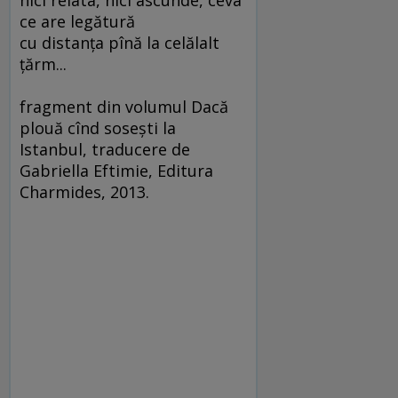
nici relata, nici ascunde, ceva
ce are legătură
cu distanţa pînă la celălalt
ţărm...
fragment din volumul Dacă
plouă cînd soseşti la
Istanbul, traducere de
Gabriella Eftimie, Editura
Charmides, 2013.