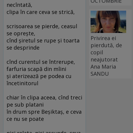
OCTOMBRIE
necîntată,
clipa în care ceva se strică,
scrisoarea se pierde, ceasul
se opreşte,
Privirea ei
cînd şiretul se rupe şi toarta
pierdută, de
se desprinde
copil
neajutorat
cînd curentul se întrerupe,
Ana Maria
farfuria scapă din mîini
SANDU
şi aterizează pe podea cu
încetinitorul
chiar în clipa aceea, cînd treci
pe sub platani
în drum spre Beşiktaş, e ceva
ce nu se poate