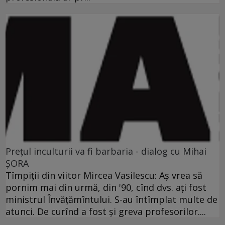
Preţul inculturii va fi barbaria - dialog cu Mihai
ŞORA
Tîmpiţii din viitor Mircea Vasilescu: Aş vrea să
pornim mai din urmă, din '90, cînd dvs. aţi fost
ministrul Învăţămîntului. S-au întîmplat multe de
atunci. De curînd a fost şi greva profesorilor....