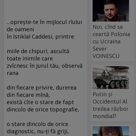
...opreşte-te în mijlocul rîului
Noi, cînd se
de oameni
ceartă Polonia
în Istiklal Caddesi, printre
cu Ucraina
Sever
miile de chipuri, ascultă
VOINESCU
toate inimile care
zvîcnesc în jurul tău, observă
rana
din fiecare privire, durerea
Putin și
din fiecare mînă,
Occidentul Al
există cîte o stare de fapt
treilea război
dincolo de orice topografie,
mondial?
o stare dincolo de orice
diagnostic, nu-ţi fă griji,