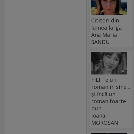
Cititori din
lumea largă
Ana Maria
SANDU
FILIT e un
roman în sine...
și încă un
roman foarte
bun
Ioana
MOROȘAN