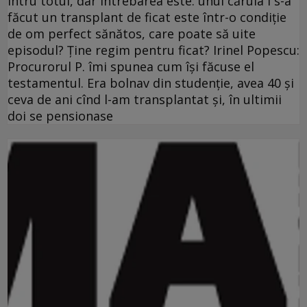
întru totul, dar întrebarea este: unul căruia i s-a
făcut un transplant de ficat este într-o condiţie
de om perfect sănătos, care poate să uite
episodul? Ţine regim pentru ficat? Irinel Popescu:
Procurorul P. îmi spunea cum îşi făcuse el
testamentul. Era bolnav din studenţie, avea 40 şi
ceva de ani cînd l-am transplantat şi, în ultimii
doi se pensionase