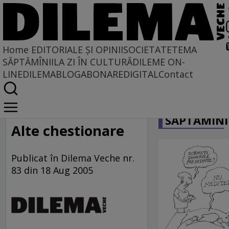
Home
EDITORIALE ȘI OPINII
SOCIETATE
TEMA
SĂPTĂMÎNII
LA ZI ÎN CULTURĂ
DILEME ON-
LINE
DILEMABLOG
ABONARE
DIGITAL
Contact
Home
CARICATU
Cultura: etaj şi parter
SĂPTĂMÎNI
Alte chestionare
Publicat în Dilema Veche nr.
83 din 18 Aug 2005