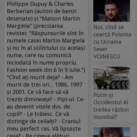
Philippe Dupuy & Charles
Berberian (autori de benzi
desenate) şi "Maison Martin
Margiela" (precizarea
Noi, cînd se
revistei: "Răspunsurile sînt în
ceartă Polonia
numele casei Martin Margiela
cu Ucraina
şi nu în al stilistului cu acelaşi
Sever
nume, care nu comunică
VOINESCU
niciodată în nume propriu.
Fashion week din 6 în 9 iulie.")
"Cînd aţi murit deja? - Am
murit de trei ori... 1986, 1997
şi 2001. Ce vă face să vă
Putin și
treziţi dimineaţa? - Pipi-ul. Ce-
Occidentul Al
au devenit visele dvs. de
treilea război
copil? - Le trăiesc. Ce vă
mondial?
distinge de ceilalţi? - Craniul
meu perfect ras. Vă lipseşte
ceva? - Pe cineva alături.