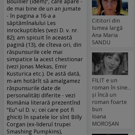
Bouillier (idem)", care apare -
de mai bine de un an jumate
- în pagina a 16-a a
Cititori din
săptămînalului Les
lumea largă
inrockuptibles (vezi D. v. nr.
Ana Maria
82); am spicuit în această
SANDU
pagină (13), de cîteva ori, din
răspunsurile cele mai
simpatice la acest chestionar
(vezi Jonas Mekas, Emir
Kusturica etc.). De astă dată,
FILIT e un
m-am hotărît să amalgamez
roman în sine...
răspunsurile date de
și încă un
personalităţi diferite - vezi
roman foarte
România literară prezentînd
bun
"Eu"-ul D. v.; cei care pot fi
Ioana
ghiciţi în spatele lor sînt Billy
MOROȘAN
Corgan (ex-liderul trupei
Smashing Pumpkins),