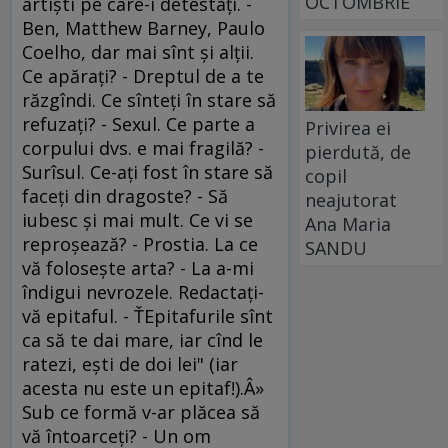
OCTOMBRIE
artişti pe care-i detestaţi. -
Ben, Matthew Barney, Paulo
Coelho, dar mai sînt şi alţii.
Ce apăraţi? - Dreptul de a te
răzgîndi. Ce sînteţi în stare să
refuzaţi? - Sexul. Ce parte a
Privirea ei
corpului dvs. e mai fragilă? -
pierdută, de
Surîsul. Ce-aţi fost în stare să
copil
faceţi din dragoste? - Să
neajutorat
iubesc şi mai mult. Ce vi se
Ana Maria
reproşează? - Prostia. La ce
SANDU
vă foloseşte arta? - La a-mi
îndigui nevrozele. Redactaţi-
vă epitaful. - ŤEpitafurile sînt
ca să te dai mare, iar cînd le
ratezi, eşti de doi lei" (iar
acesta nu este un epitaf!).Â»
Sub ce formă v-ar plăcea să
vă întoarceţi? - Un om