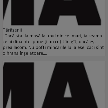
Tărăşenii
"Dacă stai la masă la unul din cei mari, ia seama
ce ai dinainte: pune-ţi un cuţit în gît, dacă eşti
prea lacom. Nu pofti mîncările lui alese, căci sînt
o hrană înşelătoare....