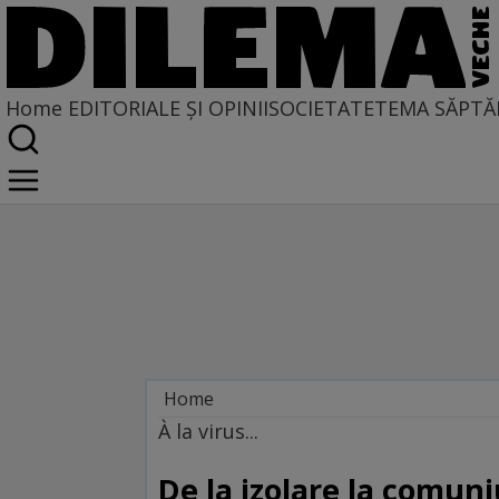
Home
EDITORIALE ȘI OPINII
SOCIETATE
TEMA SĂPTĂ
Home
Blogul cititorilor
À la virus...
De la izolare la comun