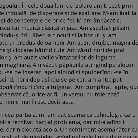
goului. În cele două luni de izolare am trecut prin
e îndoială, de disperare și de exaltare. M-am luat la
e și dependențele de orice fel. M-am împăcat cu
cultat muzică clasică și jazz. Am ascultat păsări,
 dîndu-și frîu liber la ciocuri și la boturi și am
otului produs de oameni. Am auzit drujbe, mașini d
e și ciocane bătînd cuie. Am văzut nori de praf
lor și am auzit vocile vînzătorilor de legume
în maghiară. Am văzut păpădiile atingînd pe-alocuri
du-se pe înserat, apoi albind și spulberîndu-se în
scînd, norii deplasîndu-se pe cer, am anticipat
 două rînduri cînd a fulgerat. Am cumpărat lapte, ou
observat că, orice-ar fi, universul nu tolerează
 e nimic mai firesc decît asta.
t în cea parțială, mi-am dat seama că tehnologia care
ii a rezolvat parțial problema, dar mi-a adîncit
 de, dar niciodată acolo. Un sentiment asemănător cu
 un strat de plexiglas, avînd palmele lipite de o parte