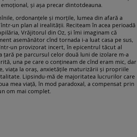
i emoțional, și așa precar dintotdeauna.
înile, ordonanțele și morțile, lumea din afară a
într-un plan al irealității. Reciteam în acea perioadă
pilăria, Vrăjitorul din Oz, și îmi imaginam că
ment asemănător cînd tornada i-a luat casa pe sus,
într-un provizorat incert, în epicentrul tăcut al
a țară pe parcursul celor două luni de izolare m-a
iferită, una pe care o conțineam de cînd eram mic, dar
, viața la oraș, anxietățile maturizării și propriile
alitate. Lipsindu-mă de majoritatea lucrurilor care
 noua mea viață, în mod paradoxal, a compensat prin
t un om mai complet.