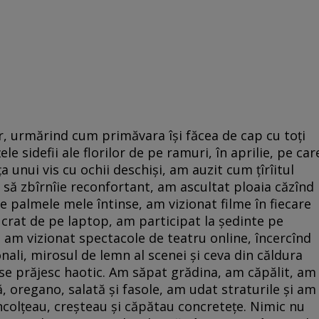
ber, urmărind cum primăvara își făcea de cap cu toți
e sidefii ale florilor de pe ramuri, în aprilie, pe car
 unui vis cu ochii deschiși, am auzit cum țîrîitul
ea să zbîrnîie reconfortant, am ascultat ploaia căzînd
pe palmele mele întinse, am vizionat filme în fiecare
crat de pe laptop, am participat la ședinte pe
 am vizionat spectacole de teatru online, încercînd
onali, mirosul de lemn al scenei și ceva din căldura
f se prăjesc haotic. Am săpat grădina, am căpălit, am
ă, oregano, salată și fasole, am udat straturile și am
colțeau, creșteau și căpătau concretețe. Nimic nu