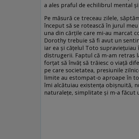
a ales praful de echilibrul mental ș
Pe măsură ce treceau zilele, săptăm
început să se rotească în jurul meu 
una din cărțile care mi-au marcat co
Dorothy trebuie să fi avut un senti
iar ea și cățelul Toto supraviețuiau 
distrugerii. Faptul că m-am retras l
forțat să învăț să trăiesc o viață d
pe care societatea, presiunile zilnice
limite au estompat-o aproape în tot
îmi alcătuiau existența obișnuită,
naturalețe, simplitate și m-a făcu