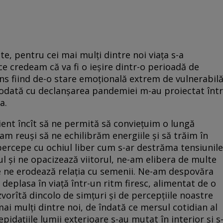
e, pentru cei mai mulți dintre noi viața s-a
ce credeam că va fi o ieșire dintr-o perioadă de
îns fiind de-o stare emoțională extrem de vulnerabilă
 odată cu declanșarea pandemiei m-au proiectat într
a.
ient încît să ne permită să conviețuim o lungă
am reuși să ne echilibrăm energiile și să trăim în
percepe cu ochiul liber cum s-ar destrăma tensiunile
 și ne opacizează viitorul, ne-am elibera de multe
re ne erodează relația cu semenii. Ne-am despovăra
deplasa în viață într-un ritm firesc, alimentat de o
izvorîtă dincolo de simțuri și de percepțiile noastre
ai mulți dintre noi, de îndată ce mersul cotidian al
epidațiile lumii exterioare s-au mutat în interior și s