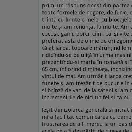
primi un răspuns onest din partea e
toate formele de negare, de furie, d
trîntă cu limitele mele, cu blocajel
multe și am renunțat la multe. Am as
cocoși, găini, porci, cîini, cai și vite
preferat asta de o mie de ori zgom
tăiat iarba, topoare mărunțind lemn
ridicîndu-se pe uliță în urma mașini
prezentîndu-și marfa în română și 
65 cm, înflorind dimineața, închizîn
vîntul de mai. Am urmărit iarba cre
tunete și am tresărit de bucurie în
și brînză de vaci de la săteni și am 
încremenirile de nici un fel și că nu
Ieșit din izolarea generală și intra
mi-a facilitat comunicarea cu oamen
frustrarea de a fi mereu la un pas
acela de a fi despărțit de cineva de