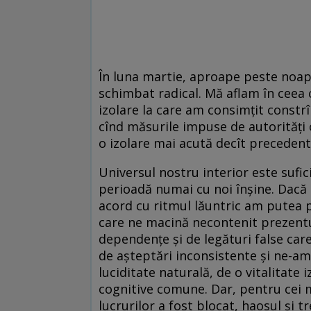
În luna martie, aproape peste noapt
schimbat radical. Mă aflam în ceea 
izolare la care am consimțit constr
cînd măsurile impuse de autorități
o izolare mai acută decît precedent
Universul nostru interior este sufic
perioadă numai cu noi înșine. Dacă 
acord cu ritmul lăuntric am putea 
care ne macină necontenit prezentul
dependențe și de legături false ca
de așteptări inconsistente și ne-am 
luciditate naturală, de o vitalitate 
cognitive comune. Dar, pentru cei m
lucrurilor a fost blocat, haosul și tr