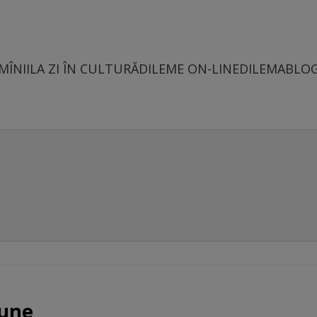
MÎNII
LA ZI ÎN CULTURĂ
DILEME ON-LINE
DILEMABLO
iune