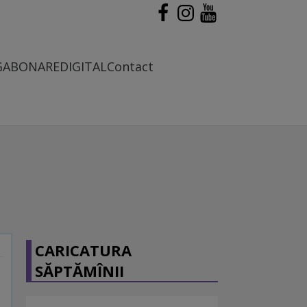
G
ABONARE
DIGITAL
Contact
CARICATURA
SĂPTĂMÎNII