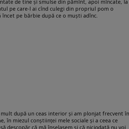
tate de tine și smulse din pămînt, apoi mîncate, la
ul pe care-l ai cînd culegi din propriul pom o
gă încet pe bărbie după ce o muști adînc.
 mult după un ceas interior și am plonjat frecvent î
, în miezul conștiinței mele sociale și a ceea ce
să descopăr că mă înșelasem și că niciodată nu voi