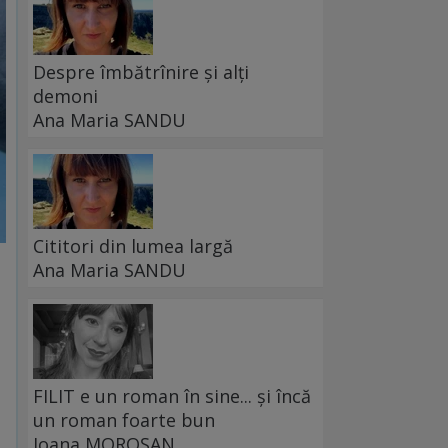
Despre îmbătrînire și alți
demoni
Ana Maria SANDU
Cititori din lumea largă
Ana Maria SANDU
FILIT e un roman în sine... și încă
un roman foarte bun
Ioana MOROȘAN