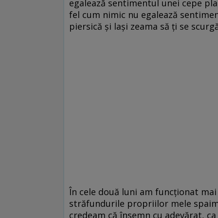
egalează sentimentul unei cepe plan
fel cum nimic nu egalează sentiment
piersică și lași zeama să ți se scur
În cele două luni am funcționat mai
străfundurile propriilor mele spaime
credeam că însemn cu adevărat, ca 