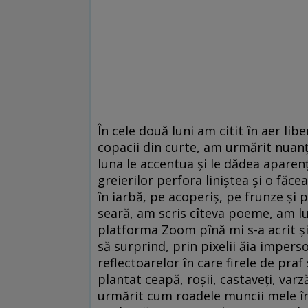
În cele două luni am citit în aer li
copacii din curte, am urmărit nuanțel
luna le accentua și le dădea aparența
greierilor perfora liniștea și o făc
în iarbă, pe acoperiș, pe frunze și 
seară, am scris cîteva poeme, am lu
platforma Zoom pînă mi s-a acrit și
să surprind, prin pixelii ăia impers
reflectoarelor în care firele de pra
plantat ceapă, roșii, castaveți, varz
urmărit cum roadele muncii mele în