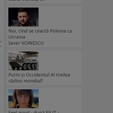
Noi, cînd se ceartă Polonia cu
Ucraina
,
Sever VOINESCU
-
Putin și Occidentul Al treilea
război mondial?
-
Feel good - după FILIT -