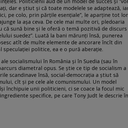
 înțeles. Politicienii aud de un model de succes și ”vo
onați, dar e știut și că toate modelele se adaptează, ia
ci, pe colo, prin părțile esențiale”, le aparține tot lor
ajunge la așa ceva. De cele mai multe ori, pledoaria
u că sună bine și le oferă o temă pozitivă de discurs
elului suedez”. Luată la bani mărunți însă, punerea
Lipsesc atît de multe elemente de ancorare încît din
l speculației politice, ea e o pură aberație.
 ale socialismului în România și în Suedia (sau în
parcurs diametral opus. Se știe ce tip de socialism a
rile scandinave însă, social-democrația a știut să
smului, cît și pe cele ale comunismului. Un model
 închipuie unii politicieni, ci se coace la focul mic
i ingrediente specifice, pe care Tony Judt le descrie î