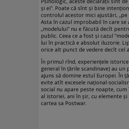
Psihologic, aceste declarații sînt de
și ei”. Poate că sînt și bine intenți
controlul acestor mici ajustări, „pe i
Asta în cazul improbabil în care se 
„modelului” nu e făcută decît pentr
public. Ceea ce a fost și cazul ”mod
lui în practică e absolut iluzorie. 
orice alt punct de vedere decît cel a
În primul rînd, experiențele istorice
general în țările scandinave) au un 
ajuns să domine estul Europei. În ță
evite atît excesele național-sociali
social nu apare peste noapte, cum își
al istoriei, ani în șir, cu elemente ș
cartea sa Postwar.