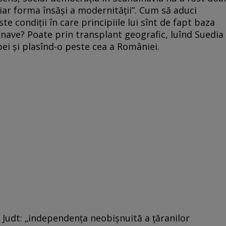
chiar forma însăși a modernității”. Cum să aduci
e condiții în care principiile lui sînt de fapt baza
dinave? Poate prin transplant geografic, luînd Suedia
ei și plasînd-o peste cea a României.
Judt: „independența neobișnuită a țăranilor