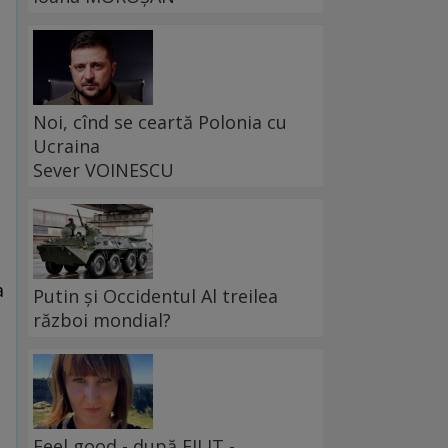
Noi, cînd se ceartă Polonia cu
Ucraina
Sever VOINESCU
a
Putin și Occidentul Al treilea
război mondial?
Feel good - după FILIT -