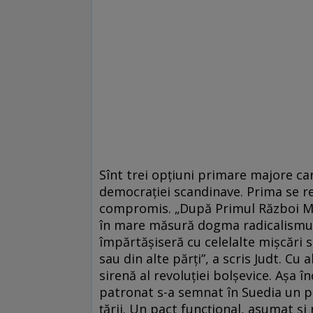
Sînt trei opțiuni primare majore car
democrației scandinave. Prima se re
compromis. „După Primul Război Mo
în mare măsură dogma radicalismului
împărtășiseră cu celelalte mișcări s
sau din alte părți”, a scris Judt. Cu 
sirenă al revoluției bolșevice. Așa î
patronat s-a semnat în Suedia un pac
țării. Un pact funcţional, asumat şi