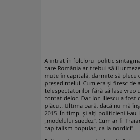
A intrat în folclorul politic sintag
care România ar trebui să îl urmez
mute în capitală, darmite să plece 
președintelui. Cum era și firesc de a
telespectatorilor fără să lase vreo
contat deloc. Dar Ion Iliescu a fost c
plăcut. Ultima oară, dacă nu mă înșe
2015
. În timp, și alți politicieni i-
„modelului suedez”. Cum ar fi Traia
capitalism popular, ca la nordici”.