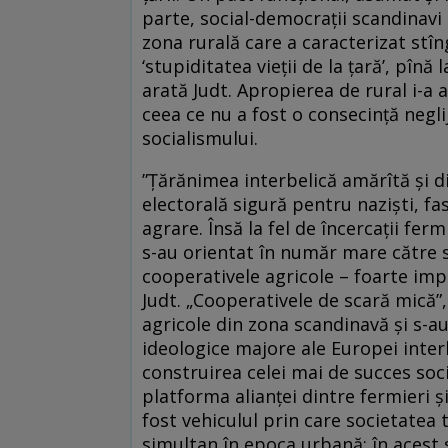
parte, social-democrații scandinavi 
zona rurală care a caracterizat stî
‘stupiditatea vieții de la țară’, pîn
arată Judt. Apropierea de rural i-a 
ceea ce nu a fost o consecință neglij
socialismului.
”Țărănimea interbelică amărîtă și d
electorală sigură pentru naziști, f
agrare. Însă la fel de încercații fer
s-au orientat în număr mare către s
cooperativele agricole – foarte impo
Judt. „Cooperativele de scară mică”,
agricole din zona scandinavă și s-
ideologice majore ale Europei interb
construirea celei mai de succes soc
platforma alianței dintre fermieri ș
fost vehiculul prin care societatea t
simultan în epoca urbană; în acest 