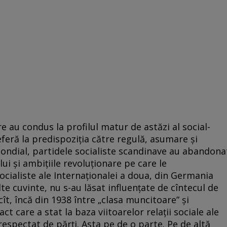
e au condus la profilul matur de astăzi al social-
feră la predispoziția către regulă, asumare şi
ndial, partidele socialiste scandinave au abandona
 și ambițiile revoluționare pe care le
ocialiste ale Internaționalei a doua, din Germania
alte cuvinte, nu s-au lăsat influențate de cîntecul de
ncît, încă din 1938 între „clasa muncitoare” și
t care a stat la baza viitoarelor relații sociale ale
 respectat de părţi. Asta pe de o parte. Pe de altă