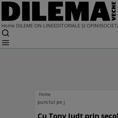
Home
DILEME ON-LINE
EDITORIALE ȘI OPINII
SOCIET
Home
Dileme on-line
punctul pe j
Cu Tony Judt prin seco