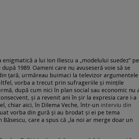
ma enigmatică a lui Ion Iliescu a „modelului suedez” pe
e după 1989. Oameni care nu avuseseră voie să se
din țară, urmăreau buimaci la televizor argumentele
ltfel, vorba a trecut prin sufrageriile și mințile
 urmă, după cum nici în plan social sau economic nu 
onsecvent, și a revenit ani în șir la expresia care i-a
l, chiar aici, în Dilema Veche, într-un
interviu din
au luat vorba din gură și au brodat și ei pe tema
n Băsescu, care a spus că „la noi ar merge doar un