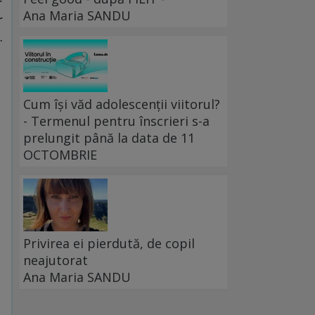
r
Ana Maria SANDU
r
.
Cum își văd adolescenții viitorul?
- Termenul pentru înscrieri s-a
prelungit până la data de 11
OCTOMBRIE
n
Privirea ei pierdută, de copil
neajutorat
Ana Maria SANDU