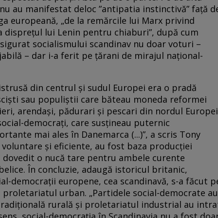
nu au manifestat deloc ”antipatia instinctivă” față d
nga europeană, „de la remărcile lui Marx privind
ă la disprețul lui Lenin pentru chiaburi”, după cum
asigurat socialismului scandinav nu doar voturi –
abilă – dar i-a ferit pe țărani de mirajul național-
istrusă din centrul și sudul Europei era o pradă
asciști sau populiștii care băteau moneda reformei
mieri, arendași, pădurari și pescari din nordul Europei
ocial-democrați, care susțineau puternic
rtante mai ales în Danemarca (...)”, a scris Tony
 voluntare și eficiente, au fost baza producției
au dovedit o nucă tare pentru ambele curente
elice. În concluzie, adaugă istoricul britanic,
ial-democrații europene, cea scandinavă, s-a făcut p
i proletariatul urban. „Partidele social-democrate au
radițională rurală și proletariatul industrial au intra
sens, social-democrația în Scandinavia nu a fost doa