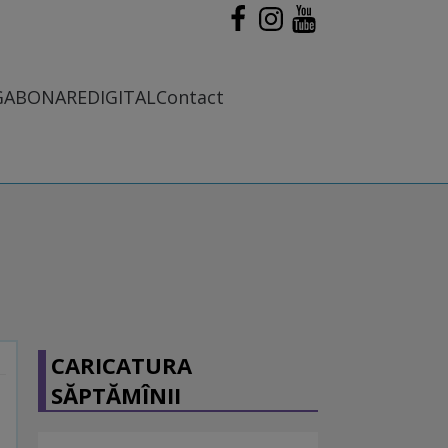
G
ABONARE
DIGITAL
Contact
CARICATURA
SĂPTĂMÎNII