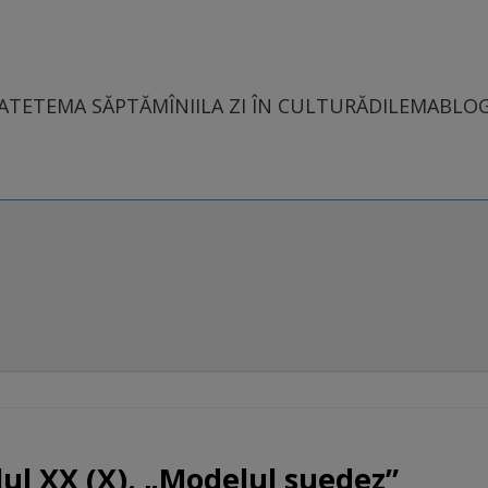
ATE
TEMA SĂPTĂMÎNII
LA ZI ÎN CULTURĂ
DILEMABLO
lul XX (X). „Modelul suedez”