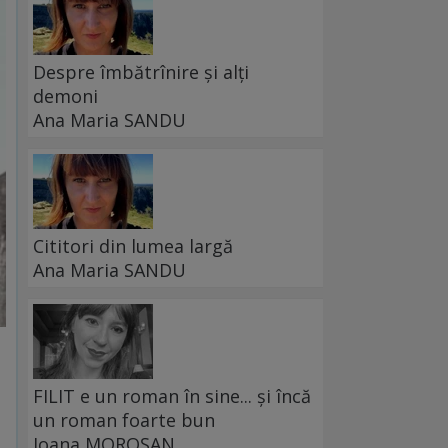
Despre îmbătrînire și alți
demoni
Ana Maria SANDU
Cititori din lumea largă
Ana Maria SANDU
FILIT e un roman în sine... și încă
un roman foarte bun
Ioana MOROȘAN