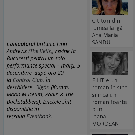
Cititori din
lumea largă
Ana Maria
SANDU
Cantautorul britanic Finn
Andrews (
The Veils
)
, revine la
București pentru un solo
performance special – marți, 5
decembrie, după ora 20,
la
Control Club
. În
FILIT e un
deschidere:
Oigăn
(Kumm,
roman în sine...
Moon Museum, Robin & The
și încă un
Backstabbers).
Biletele sînt
roman foarte
disponibile în
bun
rețeaua
Eventbook
.
Ioana
MOROȘAN