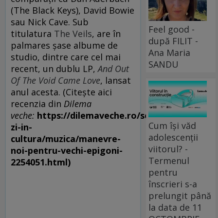
(The Black Keys), David Bowie
sau Nick Cave. Sub
Feel good -
titulatura
The Veils
, are în
după FILIT -
palmares șase albume de
Ana Maria
studio, dintre care cel mai
SANDU
recent, un dublu LP,
And Out
Of The Void Came Love
, lansat
anul acesta. (Citește aici
recenzia din
Dilema
veche:
https://dilemaveche.ro/sectiune/la-
Cum își văd
zi-in-
adolescenții
cultura/muzica/manevre-
viitorul? -
noi-pentru-vechi-epigoni-
Termenul
2254051.html)
pentru
înscrieri s-a
prelungit până
la data de 11