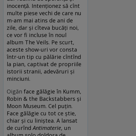
inocență. Intenționez să cînt
multe piese vechi de care nu
m-am mai atins de ani de
zile, dar și cîteva bucăți noi,
ce vor fi incluse în noul
album The Veils. Pe scurt,
aceste show-uri vor consta
într-un tip cu pălărie cîntînd
la pian, captivat de propriile
istorii stranii, adevăruri și
minciuni.
Oigăn
face gălăgie în Kumm,
Robin & the Backstabbers și
Moon Museum. Cel puțin.
Face gălăgie cu tot ce știe,
chiar și cu liniștea. A lansat
de curînd
Antimaterie
, un
album solo doldora de