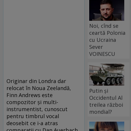
Noi, cînd se
ceartă Polonia
cu Ucraina
Sever
VOINESCU
Originar din Londra dar
relocat în Noua Zeelandă,
Putin și
Finn Andrews este
Occidentul Al
compozitor și multi-
treilea război
instrumentist, cunoscut
mondial?
pentru timbrul vocal
deosebit ce i-a atras
comparații cu Dan Auerbach