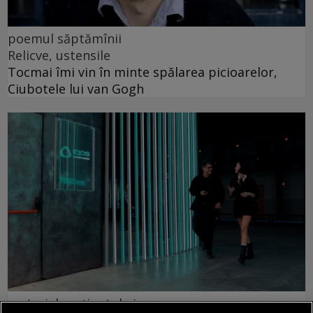
poemul săptămînii
Relicve, ustensile
Tocmai îmi vin în minte spălarea picioarelor,
Ciubotele lui van Gogh
material susținut de iqos