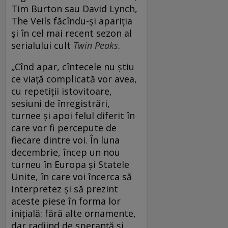
Tim Burton sau David Lynch,
The Veils făcîndu-și apariția
și în cel mai recent sezon al
serialului cult
Twin Peaks
.
„Cînd apar, cîntecele nu știu
ce viață complicată vor avea,
cu repetiții istovitoare,
sesiuni de înregistrări,
turnee și apoi felul diferit în
care vor fi percepute de
fiecare dintre voi. În luna
decembrie, încep un nou
turneu în Europa și Statele
Unite, în care voi încerca să
interpretez și să prezint
aceste piese în forma lor
inițială: fără alte ornamente,
dar radiind de speranță și