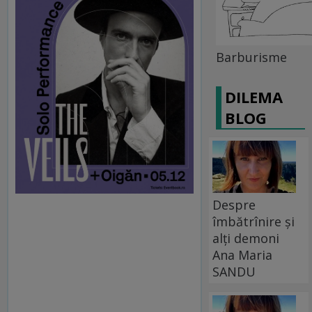
Barburisme
DILEMA
BLOG
Despre
îmbătrînire și
alți demoni
Ana Maria
SANDU