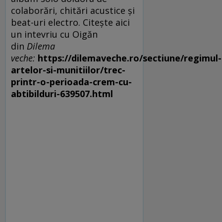
colaborări, chitări acustice și
beat-uri electro. Citește aici
un intevriu cu Oigăn
din
Dilema
veche:
https://dilemaveche.ro/sectiune/regimul-
artelor-si-munitiilor/trec-
printr-o-perioada-crem-cu-
abtibilduri-639507.html