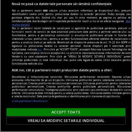
Omid Ghannadi, creatorul instalației IQOS x
Nouă ne pasă ca datele tale personale să rămână confidențiale
DIPLOMA: Apreciez că sînt companii care se
Noi și partenerii noștri
606
stocăm și/sau accesăm informații pe dispozitivul dvs., precum
identificatorii cookie unici pentru prelucrarea datelor cu caracter personal. Puteți accepta sau
implică atît de vizibil în sprijinul comunității
gestiona alegerile dvs. făcând clic mai jos sau în orice moment, pe pagina cu politica de
confidențialitate. Aceste alegeri vor fi raportate partenerilor noștri și nu vă vor afecta navigarea.
Mai
El este omul din spatele instalației imersive IQOS
multe detalii
Noi si partenerii nostri (retelele de socializare si agentiile de publicitate partenere, precum si
proiectată special pentru ediția de anul acesta a
furnizorii nostri de servicii de date analitice) prelucram date pentru a permite website-ului sa
functioneze, pentru a personaliza continutul si anunturile publicitare afisate in functie de
festivalului DIPLOMA.
interesele si/sau profilul dvs., pentru a va oferi functionalitati aferente retelelor de socializare si
pentru a analiza traficul pe website. Beneficiati de drepturile prevazute de art. 15-22 din GDPR in
legatura cu prelucrarea datelor cu caracter personal. Aceste drepturi pot fi exercitate prin
modalitatea indicata
aici
. Prin click pe “ACCEPT TOATE”, acceptati folosirea tuturor Tehnologiilor de
poemul săptămînii
tip Cookie, care implica inclusiv acceptul dvs. cu privire la stocarea/accesarea informatiilor de catre
Vendor-ii cu care colaboram. Prin click pe “VREAU SA MODIFIC SETARILE INDIVIDUAL” puteti
Eutanasie
schimba preferintele in mod individual, mai putin cele legate de cookie strict necesare pentru
functionarea website-ului.
Cum ne-ai învățat să fim atenți
Atât noi, cât și partenerii noștri prelucrăm datele pentru a oferi:
Dezvoltarea și îmbunătățirea serviciilor. Măsurarea performanței reclamelor. Stocarea și/sau
accesarea informațiilor de pe un dispozitiv. Utilizarea profilurilor pentru selectarea conținutului
Parteneri
personalizat. Crearea profilurilor de conținut personalizat. Utilizarea profilurilor pentru selectarea
publicității personalizate. Crearea profilurilor pentru publicitate personalizată. Măsurarea
performanței conținutului. Înțelegerea publicului prin statistici sau combinații de date din surse
diferite. Utilizarea de date limitate pentru a selecta publicitatea. Utilizarea datelor limitate pentru
a selecta conținutul. Date precise de geolocație și identificarea prin scanarea dispozitivului.
Listă parteneri (furnizori)
ACCEPT TOATE
VREAU SA MODIFIC SETARILE INDIVIDUAL