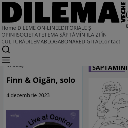
Home
DILEME ON-LINE
EDITORIALE ȘI
OPINII
SOCIETATE
TEMA SĂPTĂMÎNII
LA ZI ÎN
CULTURĂ
DILEMABLOG
ABONARE
DIGITAL
Contact
Home
CARICATU
Dileme on-line
În oeaș
SĂPTĂMÎNI
Finn & Oigăn, solo
4 decembrie 2023