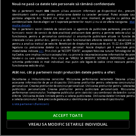
Nouă ne pasă ca datele tale personale să rămână confidențiale
Noi și partenerii noștri
606
stocăm și/sau accesăm informații pe dispozitivul dvs., precum
identificatorii cookie unici pentru prelucrarea datelor cu caracter personal. Puteți accepta sau
gestiona alegerile dvs. făcând clic mai jos sau în orice moment, pe pagina cu politica de
confidențialitate. Aceste alegeri vor fi raportate partenerilor noștri și nu vă vor afecta navigarea.
Mai
multe detalii
Așa că Clujul e o altă țară.
Noi si partenerii nostri (retelele de socializare si agentiile de publicitate partenere, precum si
furnizorii nostri de servicii de date analitice) prelucram date pentru a permite website-ului sa
Pînă la un punct.
functioneze, pentru a personaliza continutul si anunturile publicitare afisate in functie de
interesele si/sau profilul dvs., pentru a va oferi functionalitati aferente retelelor de socializare si
pentru a analiza traficul pe website. Beneficiati de drepturile prevazute de art. 15-22 din GDPR in
legatura cu prelucrarea datelor cu caracter personal. Aceste drepturi pot fi exercitate prin
modalitatea indicata
aici
. Prin click pe “ACCEPT TOATE”, acceptati folosirea tuturor Tehnologiilor de
tip Cookie, care implica inclusiv acceptul dvs. cu privire la stocarea/accesarea informatiilor de catre
Vendor-ii cu care colaboram. Prin click pe “VREAU SA MODIFIC SETARILE INDIVIDUAL” puteti
schimba preferintele in mod individual, mai putin cele legate de cookie strict necesare pentru
functionarea website-ului.
Atât noi, cât și partenerii noștri prelucrăm datele pentru a oferi:
Dezvoltarea și îmbunătățirea serviciilor. Măsurarea performanței reclamelor. Stocarea și/sau
accesarea informațiilor de pe un dispozitiv. Utilizarea profilurilor pentru selectarea conținutului
personalizat. Crearea profilurilor de conținut personalizat. Utilizarea profilurilor pentru selectarea
publicității personalizate. Crearea profilurilor pentru publicitate personalizată. Măsurarea
performanței conținutului. Înțelegerea publicului prin statistici sau combinații de date din surse
diferite. Utilizarea de date limitate pentru a selecta publicitatea. Utilizarea datelor limitate pentru
a selecta conținutul. Date precise de geolocație și identificarea prin scanarea dispozitivului.
Listă parteneri (furnizori)
ACCEPT TOATE
VREAU SA MODIFIC SETARILE INDIVIDUAL