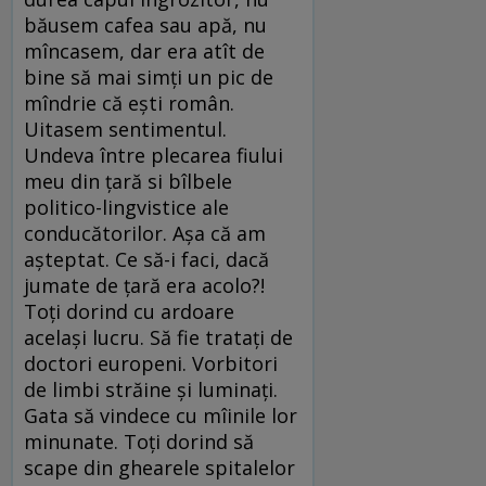
băusem cafea sau apă, nu
mîncasem, dar era atît de
bine să mai simți un pic de
mîndrie că ești român.
Uitasem sentimentul.
Undeva între plecarea fiului
meu din țară si bîlbele
politico-lingvistice ale
conducătorilor. Așa că am
așteptat. Ce să-i faci, dacă
jumate de țară era acolo?!
Toți dorind cu ardoare
același lucru. Să fie tratați de
doctori europeni. Vorbitori
de limbi străine și luminați.
Gata să vindece cu mîinile lor
minunate. Toți dorind să
scape din ghearele spitalelor