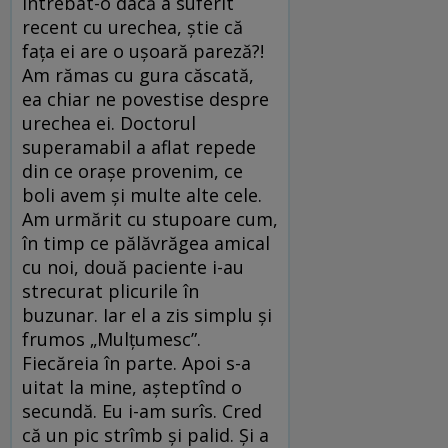
întrebat-o dacă a suferit
recent cu urechea, știe că
fața ei are o ușoară pareză?!
Am rămas cu gura căscată,
ea chiar ne povestise despre
urechea ei. Doctorul
superamabil a aflat repede
din ce orașe provenim, ce
boli avem și multe alte cele.
Am urmărit cu stupoare cum,
în timp ce pălăvrăgea amical
cu noi, două paciente i-au
strecurat plicurile în
buzunar. Iar el a zis simplu și
frumos „Mulțumesc”.
Fiecăreia în parte. Apoi s-a
uitat la mine, așteptînd o
secundă. Eu i-am surîs. Cred
că un pic strîmb și palid. Și a