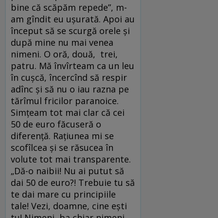
bine că scăpăm repede”, m-
am gîndit eu ușurată. Apoi au
început să se scurgă orele și
după mine nu mai venea
nimeni. O oră, două, trei,
patru. Mă învîrteam ca un leu
în cușcă, încercînd să respir
adînc și să nu o iau razna pe
tărîmul fricilor paranoice.
Simțeam tot mai clar că cei
50 de euro făcuseră o
diferență. Rațiunea mi se
scofîlcea și se răsucea în
volute tot mai transparente.
„Dă-o naibii! Nu ai putut să
dai 50 de euro?! Trebuie tu să
te dai mare cu principiile
tale! Vezi, doamne, cine ești
tu! Nimeni, ba chiar nimeni