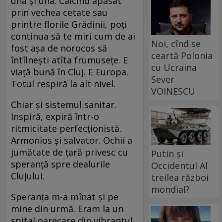
una și una. Călcînd apăsat
prin vechea cetate sau
printre florile Grădinii, poți
continua să te miri cum de ai
Noi, cînd se
fost așa de norocos să
ceartă Polonia
întîlnești atîta frumusețe. E
cu Ucraina
viață bună în Cluj. E Europa.
Sever
Totul respiră la alt nivel.
VOINESCU
Chiar și sistemul sanitar.
Inspiră, expiră într-o
ritmicitate perfecționistă.
Armonios și salvator. Ochii a
jumătate de țară privesc cu
Putin și
speranță spre dealurile
Occidentul Al
Clujului.
treilea război
mondial?
Speranța m-a mînat și pe
mine din urmă. Eram la un
spital oarecare din vibrantul