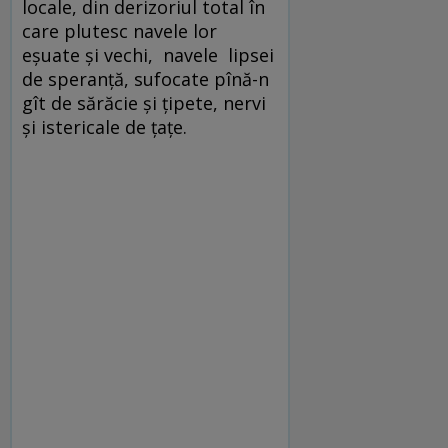
locale, din derizoriul total în
care plutesc navele lor
eșuate și vechi, navele lipsei
de speranță, sufocate pînă-n
gît de sărăcie și țipete, nervi
și istericale de țațe.