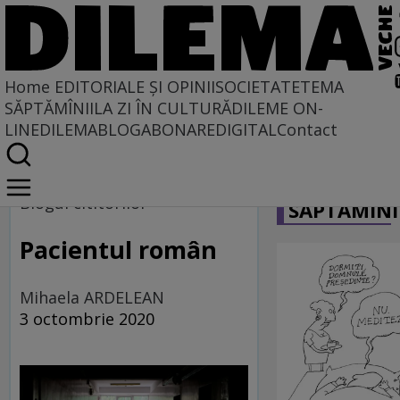
Home
EDITORIALE ȘI OPINII
SOCIETATE
TEMA
SĂPTĂMÎNII
LA ZI ÎN CULTURĂ
DILEME ON-
LINE
DILEMABLOG
ABONARE
DIGITAL
Contact
Home
CARICATU
Blogul cititorilor
Blogul cititorilor
SĂPTĂMÎNI
Pacientul român
Mihaela ARDELEAN
3 octombrie 2020