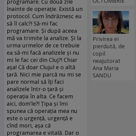
OCTOMBRIE
programare. Cu două zile
înainte de operație. Există un
protocol. Cum îndrăznesc eu
să îl calc?! Să-mi fac
programare. Și după aceea
mă va trimite la analize. Și la
Privirea ei
urma urmelor de ce trebuie
pierdută, de
ea să-mi facă analizele și nu
copil
mi le fac cei din Cluj?! Chiar
neajutorat
așa! Că doar Clujul e o altă
Ana Maria
țară. Nici mie parcă nu mi se
SANDU
pare normal să îți faci
analizele într-o țară și
operația în alta. Ce facem
aici, dom’le?! Țipa și îmi
spunea că operația mea nu
este o urgență, urgență e
cînd mori, așa că
programarea e vitală. Dar o