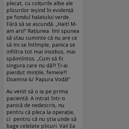
plecat, cu colțurile albe ale
plicurilor ieșind în evidență
pe fondul halatului verde.
Fără să se ascundă. „Hait! M-
am ars!” Rațiunea îmi spunea
să stau cuminte că nu are ce
să mi se întîmple, panica se
infiltra tot mai insidios, mai
spăimîntos. „Cum să fii
singura care nu dă?! Ți-ai
pierdut mințile, femeie?!
Doamna lu’ Papura Vodă!”
Au venit să o ia pe prima
pacientă. A intrat într-o
panică de nedescris, nu
pentru că pleca la operație,
ci pentru că nu știa unde să
bage celelate plicuri. Vai! Ea