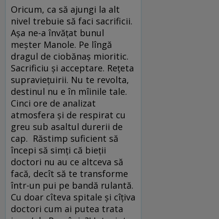
Oricum, ca să ajungi la alt
nivel trebuie să faci sacrificii.
Așa ne-a învățat bunul
meșter Manole. Pe lîngă
dragul de ciobănaș mioritic.
Sacrificiu și acceptare. Rețeta
supraviețuirii. Nu te revolta,
destinul nu e în mîinile tale.
Cinci ore de analizat
atmosfera și de respirat cu
greu sub asaltul durerii de
cap. Răstimp suficient să
începi să simți că bieții
doctori nu au ce altceva să
facă, decît să te transforme
într-un pui pe bandă rulantă.
Cu doar cîteva spitale și cîțiva
doctori cum ai putea trata