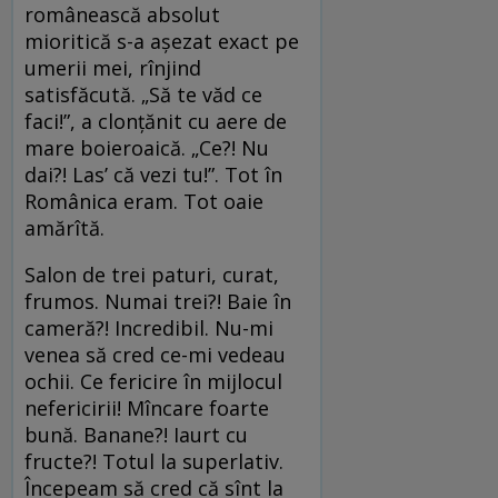
românească absolut
mioritică s-a așezat exact pe
umerii mei, rînjind
satisfăcută. „Să te văd ce
faci!”, a clonțănit cu aere de
mare boieroaică. „Ce?! Nu
dai?! Las’ că vezi tu!”. Tot în
Românica eram. Tot oaie
amărîtă.
Salon de trei paturi, curat,
frumos. Numai trei?! Baie în
cameră?! Incredibil. Nu-mi
venea să cred ce-mi vedeau
ochii. Ce fericire în mijlocul
nefericirii! Mîncare foarte
bună. Banane?! Iaurt cu
fructe?! Totul la superlativ.
Începeam să cred că sînt la