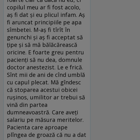
copilul meu ar fi fost acolo,
aș fi dat și eu plicul infam. Aș
fi aruncat principiile pe apa
sîmbetei. M-aș fi tîrît în
genunchi și aș fi acceptat să
țipe și să mă bălăcărească
oricine. E foarte greu pentru
pacienți să nu dea, domnule
doctor anestezist. Le e frică.
Sînt mii de ani de cînd umblă
cu capul plecat. Mă gîndesc
că stoparea acestui obicei
rușinos, umilitor ar trebui să
vină din partea
dumneavoastră. Care aveți
salariu pe măsura meritelor.
Pacienta care aproape
plîngea de groază că nu a dat