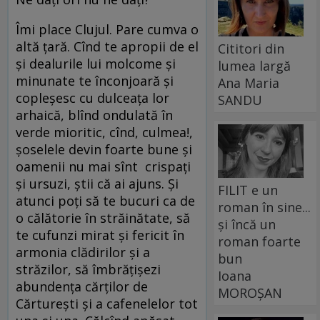
Îmi place Clujul. Pare cumva o
altă țară. Cînd te apropii de el
Cititori din
și dealurile lui molcome și
lumea largă
minunate te înconjoară și
Ana Maria
copleșesc cu dulceața lor
SANDU
arhaică, blînd ondulată în
verde mioritic, cînd, culmea!,
șoselele devin foarte bune și
oamenii nu mai sînt crispați
și ursuzi, știi că ai ajuns. Și
FILIT e un
atunci poți să te bucuri ca de
roman în sine...
o călătorie în străinătate, să
și încă un
te cufunzi mirat și fericit în
roman foarte
armonia clădirilor și a
bun
străzilor, să îmbrățișezi
Ioana
abundența cărților de
MOROȘAN
Cărturești și a cafenelelor tot