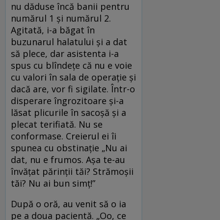
nu dăduse încă banii pentru
numărul 1 și numărul 2.
Agitată, i-a băgat în
buzunarul halatului și a dat
să plece, dar asistenta i-a
spus cu blîndețe că nu e voie
cu valori în sala de operație și
dacă are, vor fi sigilate. Într-o
disperare îngrozitoare și-a
lăsat plicurile în sacoșă și a
plecat terifiată. Nu se
conformase. Creierul ei îi
spunea cu obstinație „Nu ai
dat, nu e frumos. Așa te-au
învățat părinții tăi? Strămoșii
tăi? Nu ai bun simț!”
După o oră, au venit să o ia
pe a doua pacientă. „Oo, ce