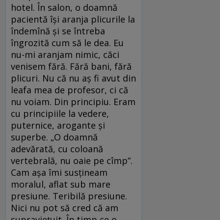
hotel. În salon, o doamnă
pacientă își aranja plicurile la
îndemînă și se întreba
îngrozită cum să le dea. Eu
nu-mi aranjam nimic, căci
venisem fără. Fără bani, fără
plicuri. Nu că nu aș fi avut din
leafa mea de profesor, ci că
nu voiam. Din principiu. Eram
cu principiile la vedere,
puternice, arogante și
superbe. „O doamnă
adevărată, cu coloană
vertebrală, nu oaie pe cîmp”.
Cam așa îmi susțineam
moralul, aflat sub mare
presiune. Teribilă presiune.
Nici nu pot să cred că am
supraviețuit. În timp ce o