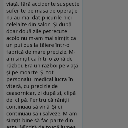
viață, fără accidente suspecte
suferite pe masa de operație,
nu au mai dat plicurile nici
celelalte din salon. Și după
doar două zile petrecute
acolo nu m-am mai simțit ca
un pui dus la tăiere într-o
fabrică de mare precizie. M-
am simțit ca într-o zonă de
război. Era un război pe viață
și pe moarte. Și tot
personalul medical lucra în
viteză, cu precizie de
ceasornicar, zi după zi, clipă
de clipă. Pentru că răniții
continuau să vină. Și ei
continuau să-i salveze. M-am
simțit bine să fac parte din
asta. Mîndră de toată lumea.