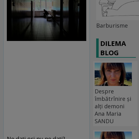
Barburisme
DILEMA
BLOG
Despre
îmbătrînire și
alți demoni
Ana Maria
SANDU
Ne dați ori nu ne dați?