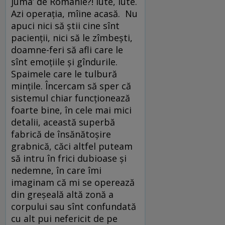
juma’ de Românie?! Iute, iute.
Azi operația, mîine acasă. Nu
apuci nici să știi cine sînt
pacienții, nici să le zîmbești,
doamne-feri să afli care le
sînt emoțiile și gîndurile.
Spaimele care le tulbură
mințile. Încercam să sper că
sistemul chiar funcționează
foarte bine, în cele mai mici
detalii, această superbă
fabrică de însănătoșire
grabnică, căci altfel puteam
să intru în frici dubioase și
nedemne, în care îmi
imaginam că mi se operează
din greșeală altă zonă a
corpului sau sînt confundată
cu alt pui nefericit de pe