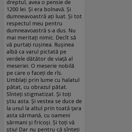
dreptul, avea o pensie de
1200 lei. Și era bolnavă. Și
dumneavoastră ați luat. Și tot
respectul meu pentru
dumneavoastră s-a dus. Nu
mai meritați nimic. Decît să
vă purtați rușinea. Rușinea
albă ca varul pictată pe
verdele dătător de viață al
meseriei. O meserie nobilă
pe care o faceți de rîs.
Umblați prin lume cu halatul
pătat, cu obrazul pătat.
Sînteți stigmatizat. Și toți
știu asta. Și vestea se duce de
la unul la altul prin toată țara
asta sărmană, cu oameni
sărmani și fricoși. Și toți vă
știu! Dar nu pentru că sînteți