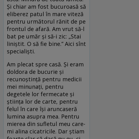
Și chiar am fost bucuroasă să
eliberez patul în mare viteză
pentru următorul rănit de pe
frontul de afară. Am vrut să-l
bat pe umăr și să-i zic: „Stai
liniștit. O să fie bine.” Aici sînt
specialiști.
Am plecat spre casă. Și eram
doldora de bucurie și
recunoștință pentru medicii
mei minunați, pentru
degetele lor fermecate și
știința lor de carte, pentru
felul în care își aruncaseră
lumina asupra mea. Pentru
mierea din sufletul meu care-
mi alina cicatricile. Dar știam
foarte clar că dacă nu eu, ci