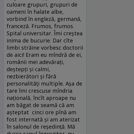
culoare grupuri, grupuri de
oameni în halate albe,
vorbind în engleză, germană,
franceză. Frumos, frumos.
Spital universitar. Îmi creștea
inima de bucurie. Dar cîte
limbi străine vorbesc doctorii
de aici! Eram eu mîndră de ei,
românii mei adevărați,
deștepți și calmi,
nezbierători și fără
personalități multiple. Așa de
tare îmi crescuse mîndria
națională, încît aproape nu
am băgat de seamă că am
așteptat cinci ore pînă am
fost internată și am aterizat
în salonul de reședință. Mă
durea capul îngrozitor, nu