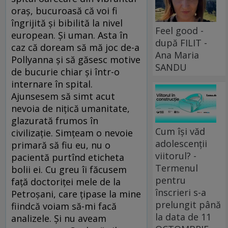
oraș, bucuroasă că voi fi
îngrijită și bibilită la nivel
Feel good -
european. Și uman. Asta în
după FILIT -
caz că doream să mă joc de-a
Ana Maria
Pollyanna și să găsesc motive
SANDU
de bucurie chiar și într-o
internare în spital.
Ajunsesem să simt acut
nevoia de nițică umanitate,
glazurată frumos în
Cum își văd
civilizație. Simțeam o nevoie
adolescenții
primară să fiu eu, nu o
viitorul? -
pacientă purtînd eticheta
Termenul
bolii ei. Cu greu îi făcusem
pentru
față doctoriței mele de la
înscrieri s-a
Petroșani, care țipase la mine
prelungit până
fiindcă voiam să-mi facă
la data de 11
analizele. Și nu aveam