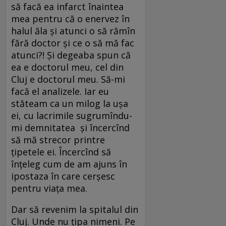
să facă ea infarct înaintea
mea pentru că o enervez în
halul ăla și atunci o să rămîn
fără doctor și ce o să mă fac
atunci?! Și degeaba spun că
ea e doctorul meu, cel din
Cluj e doctorul meu. Să-mi
facă el analizele. Iar eu
stăteam ca un milog la ușa
ei, cu lacrimile sugrumîndu-
mi demnitatea și încercînd
să mă strecor printre
țipetele ei. Încercînd să
înțeleg cum de am ajuns în
ipostaza în care cerșesc
pentru viața mea.
Dar să revenim la spitalul din
Cluj. Unde nu țipa nimeni. Pe