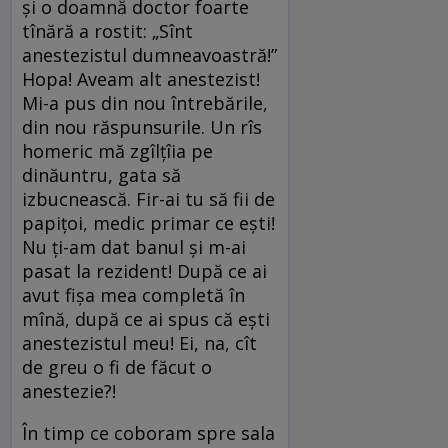
și o doamnă doctor foarte
tînără a rostit: „Sînt
anestezistul dumneavoastră!”
Hopa! Aveam alt anestezist!
Mi-a pus din nou întrebările,
din nou răspunsurile. Un rîs
homeric mă zgîlțîia pe
dinăuntru, gata să
izbucnească. Fir-ai tu să fii de
papițoi, medic primar ce ești!
Nu ți-am dat banul și m-ai
pasat la rezident! După ce ai
avut fișa mea completă în
mînă, după ce ai spus că ești
anestezistul meu! Ei, na, cît
de greu o fi de făcut o
anestezie?!
În timp ce coboram spre sala