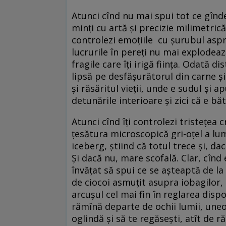
Atunci cînd nu mai spui tot ce gîndești
minți cu artă și precizie milimetrică,
controlezi emoțiile cu șurubul aspru
lucrurile în pereți nu mai explodează
fragile care îți irigă ființa. Odată 
lipsă pe desfășurătorul din carne și
și răsăritul vieții, unde e sudul și
detunările interioare și zici că e băt
Atunci cînd îți controlezi tristețea 
țesătura microscopică gri-oțel a lum
iceberg, știind că totul trece și, da
Și dacă nu, mare scofală. Clar, cînd 
învățat să spui ce se așteaptă de la 
de ciocoi asmuțit asupra iobagilor, 
arcușul cel mai fin în reglarea disp
rămînă departe de ochii lumii, uneori
oglindă și să te regăsești, atît de r