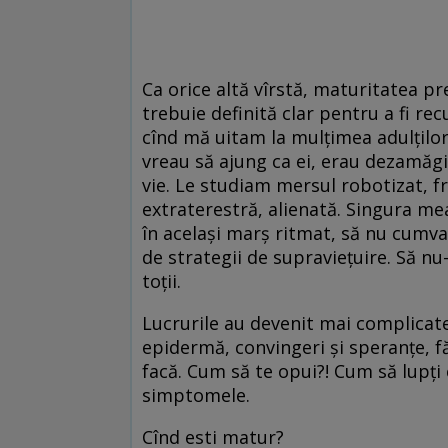
Dance like no
Ca orice altă vîrstă, maturitatea p
trebuie definită clar pentru a fi re
cînd mă uitam la mulțimea adulțilo
vreau să ajung ca ei, erau dezamăgit
vie. Le studiam mersul robotizat, f
extraterestră, alienată. Singura me
în același marș ritmat, să nu cumva
de strategii de supraviețuire. Să nu-
toții.
Lucrurile au devenit mai complicate
epidermă, convingeri și speranțe, 
facă. Cum să te opui?! Cum să lupți
simptomele.
Cînd esti matur?