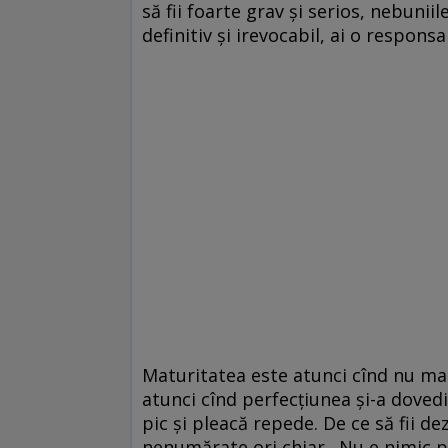
să fii foarte grav și serios, nebuni
definitiv și irevocabil, ai o responsab
Maturitatea este atunci cînd nu mai s
atunci cînd perfecțiunea și-a dovedi
pic și pleacă repede. De ce să fii 
nenumărate ori chiar. Nu e nimic pl