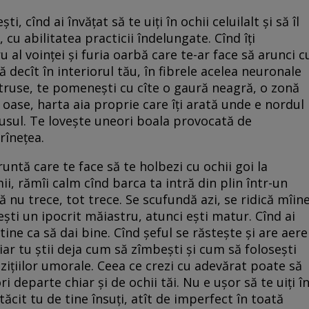
, cînd ai învățat să te uiți în ochii celuilalt și să îl
 cu abilitatea practicii îndelungate. Cînd îți
 al voinței și furia oarbă care te-ar face să arunci c
 decît în interiorul tău, în fibrele acelea neuronale
distruse, te pomenești cu cîte o gaură neagră, o zonă
 oase, harta aia proprie care îți arată unde e nordul
 apusul. Te lovește uneori boala provocată de
rînețea.
cruntă care te face să te holbezi cu ochii goi la
ii, rămîi calm cînd barca ta intră din plin într-un
că nu trece, tot trece. Se scufundă azi, se ridică mîine
ești un ipocrit măiastru, atunci ești matur. Cînd ai
tine ca să dai bine. Cînd șeful se răstește și are aere
iar tu știi deja cum să zîmbești și cum să folosești
ozițiilor umorale. Ceea ce crezi cu adevărat poate să
 departe chiar și de ochii tăi. Nu e ușor să te uiți î
ătăcit tu de tine însuți, atît de imperfect în toată