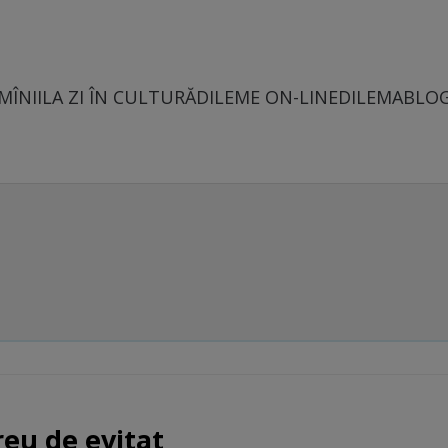
MÎNII
LA ZI ÎN CULTURĂ
DILEME ON-LINE
DILEMABLO
reu de evitat