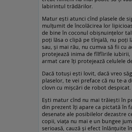
labirintul trădărilor.
Matur ești atunci cînd plasele de sig
mulțumit de încolăcirea lor lipicioasă
de bine în coconul obișnuințelor tal
poți lăsa o clipă pe tînjală, nu poți
sau, și mai rău, nu cumva să fii cu a
protejează inima de fîlfîirile iubiri
armat care îți protejează celulele de
Dacă totuși ești lovit, dacă vreo să
plaselor, te vei preface că nu te-a 
clovn cu mișcări de robot despicat.
Ești matur cînd nu mai trăiești în p
din prezent îți apare ca pictată în 
desenate ale posibilelor dezastre ce
copii, viața nu mai e un bungee jum
serioasă, cauză și efect înlănțuite 