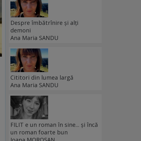
Despre îmbătrînire și alți
demoni
Ana Maria SANDU
Cititori din lumea largă
Ana Maria SANDU
FILIT e un roman în sine... și încă
un roman foarte bun
Ioana MOROȘAN