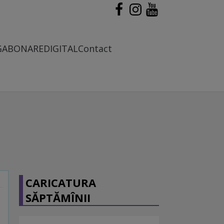
G
ABONARE
DIGITAL
Contact
CARICATURA
SĂPTĂMÎNII