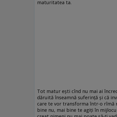
maturitatea ta.
Tot matur ești cînd nu mai ai încred
dăruită înseamnă suferință și că inv
care te vor transforma într-o rîmă n
bine nu, mai bine te agiți în mijlocul
creat nimeni nu mai poate să-ți vadă