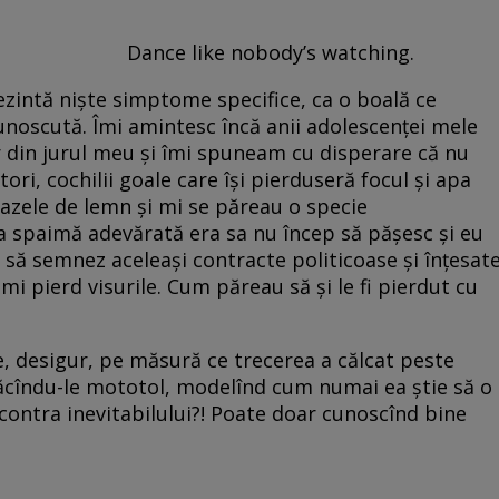
body’s watching.
rezintă niște simptome specifice, ca o boală ce
cunoscută. Îmi amintesc încă anii adolescenței mele
r din jurul meu și îmi spuneam cu disperare că nu
ori, cochilii goale care își pierduseră focul și apa
razele de lemn și mi se păreau o specie
a spaimă adevărată era sa nu încep să pășesc și eu
 să semnez aceleași contracte politicoase și înțesat
mi pierd visurile. Cum păreau să și le fi pierdut cu
, desigur, pe măsură ce trecerea a călcat peste
făcîndu-le mototol, modelînd cum numai ea știe să o
 contra inevitabilului?! Poate doar cunoscînd bine