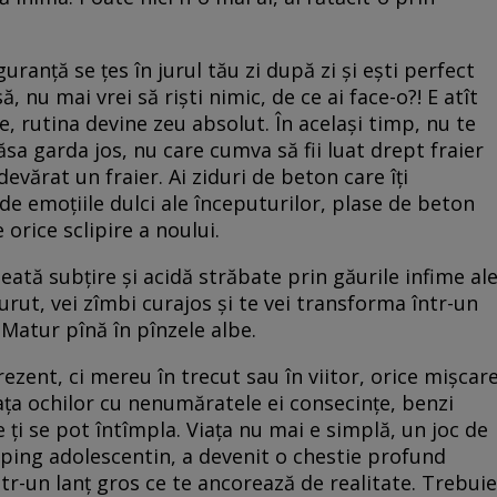
uranță se țes în jurul tău zi după zi și ești perfect
, nu mai vrei să riști nimic, de ce ai face-o?! E atît
e, rutina devine zeu absolut. În același timp, nu te
 lăsa garda jos, nu care cumva să fii luat drept fraier
devărat un fraier. Ai ziduri de beton care îți
i, de emoțiile dulci ale începuturilor, plase de beton
 orice sclipire a noului.
geată subțire și acidă străbate prin găurile infime al
durut, vei zîmbi curajos și te vei transforma într-un
 Matur pînă în pînzele albe.
rezent, ci mereu în trecut sau în viitor, orice mișcar
fața ochilor cu nenumăratele ei consecințe, benzi
 ți se pot întîmpla. Viața nu mai e simplă, un joc de
ping adolescentin, a devenit o chestie profund
într-un lanț gros ce te ancorează de realitate. Trebuie