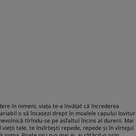
ere în nimeni, viața te-a învățat că încrederea
ariabil o să încasezi drept în moalele capului lovitur
evolnică tîrîndu-se pe asfaltul încins al durerii. Mai
 vieții tale, te învîrtești repede, repede și în vîrtejul
 inima. Poate nici n-o mai ai, ai rătăcit-o prin