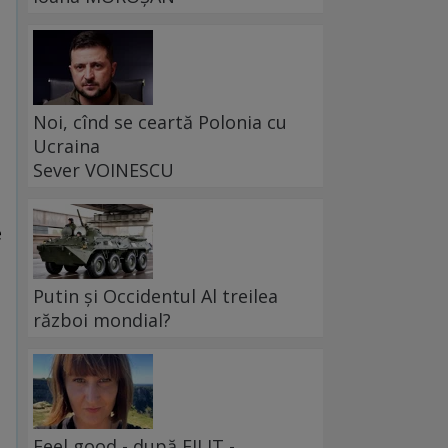
Noi, cînd se ceartă Polonia cu
Ucraina
Sever VOINESCU
e
Putin și Occidentul Al treilea
război mondial?
Feel good - după FILIT -