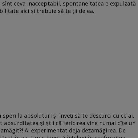
ile sînt ceva inacceptabil, spontaneitatea e expulzată
ilitate aici și trebuie să te ții de ea.
peri la absoluturi și înveți să te descurci cu ce ai,
t absurditatea și știi că fericirea vine numai cîte un
dezamăgit?! Ai experimentat deja dezamăgirea. De
ăcut în ea. E mai bine să înțelegi în profunzime