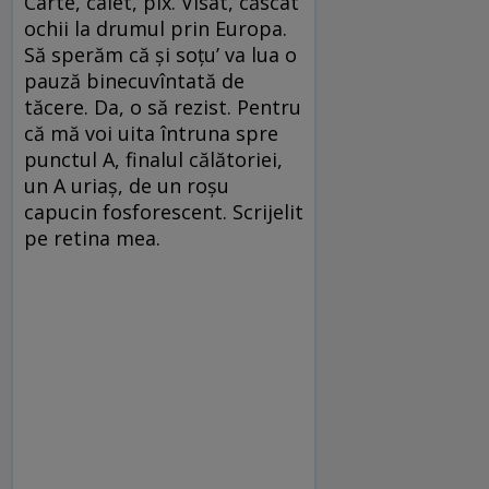
Carte, caiet, pix. Visat, căscat
ochii la drumul prin Europa.
Să sperăm că și soțu’ va lua o
pauză binecuvîntată de
tăcere. Da, o să rezist. Pentru
că mă voi uita întruna spre
punctul A, finalul călătoriei,
un A uriaș, de un roșu
capucin fosforescent. Scrijelit
pe retina mea.