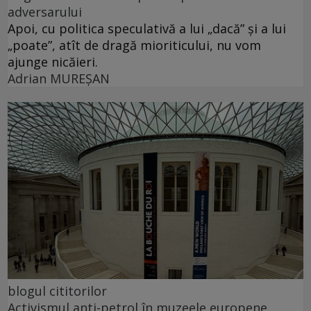
adversarului
Apoi, cu politica speculativă a lui „dacă” şi a lui
„poate”, atît de dragă mioriticului, nu vom
ajunge nicăieri.
Adrian MUREŞAN
blogul cititorilor
Activismul anti-petrol în muzeele europene