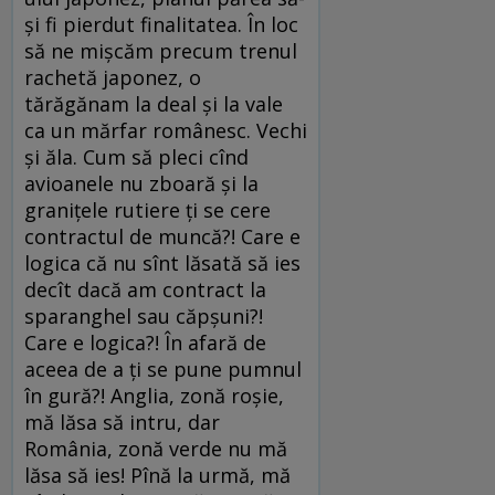
și fi pierdut finalitatea. În loc
să ne mișcăm precum trenul
rachetă japonez, o
tărăgănam la deal și la vale
ca un mărfar românesc. Vechi
și ăla. Cum să pleci cînd
avioanele nu zboară și la
granițele rutiere ți se cere
contractul de muncă?! Care e
logica că nu sînt lăsată să ies
decît dacă am contract la
sparanghel sau căpșuni?!
Care e logica?! În afară de
aceea de a ți se pune pumnul
în gură?! Anglia, zonă roșie,
mă lăsa să intru, dar
România, zonă verde nu mă
lăsa să ies! Pînă la urmă, mă