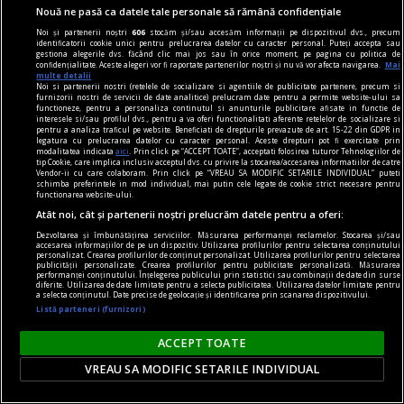
Nouă ne pasă ca datele tale personale să rămână confidențiale
terțului exclus (pe care bivalența singură nu-l
Noi și partenerii noștri
606
stocăm și/sau accesăm informații pe dispozitivul dvs., precum
presupune).
identificatorii cookie unici pentru prelucrarea datelor cu caracter personal. Puteți accepta sau
gestiona alegerile dvs. făcând clic mai jos sau în orice moment, pe pagina cu politica de
confidențialitate. Aceste alegeri vor fi raportate partenerilor noștri și nu vă vor afecta navigarea.
Mai
multe detalii
Noi si partenerii nostri (retelele de socializare si agentiile de publicitate partenere, precum si
furnizorii nostri de servicii de date analitice) prelucram date pentru a permite website-ului sa
functioneze, pentru a personaliza continutul si anunturile publicitare afisate in functie de
interesele si/sau profilul dvs., pentru a va oferi functionalitati aferente retelelor de socializare si
pentru a analiza traficul pe website. Beneficiati de drepturile prevazute de art. 15-22 din GDPR in
legatura cu prelucrarea datelor cu caracter personal. Aceste drepturi pot fi exercitate prin
modalitatea indicata
aici
. Prin click pe “ACCEPT TOATE”, acceptati folosirea tuturor Tehnologiilor de
tip Cookie, care implica inclusiv acceptul dvs. cu privire la stocarea/accesarea informatiilor de catre
Vendor-ii cu care colaboram. Prin click pe “VREAU SA MODIFIC SETARILE INDIVIDUAL” puteti
schimba preferintele in mod individual, mai putin cele legate de cookie strict necesare pentru
functionarea website-ului.
Atât noi, cât și partenerii noștri prelucrăm datele pentru a oferi:
Dezvoltarea și îmbunătățirea serviciilor. Măsurarea performanței reclamelor. Stocarea și/sau
accesarea informațiilor de pe un dispozitiv. Utilizarea profilurilor pentru selectarea conținutului
personalizat. Crearea profilurilor de conținut personalizat. Utilizarea profilurilor pentru selectarea
publicității personalizate. Crearea profilurilor pentru publicitate personalizată. Măsurarea
performanței conținutului. Înțelegerea publicului prin statistici sau combinații de date din surse
diferite. Utilizarea de date limitate pentru a selecta publicitatea. Utilizarea datelor limitate pentru
a selecta conținutul. Date precise de geolocație și identificarea prin scanarea dispozitivului.
Listă parteneri (furnizori)
blogul cititorilor
O preascurtă istorie a vergeturilor
ACCEPT TOATE
Perfecțiunea rămîne o iluzie pentru că este
VREAU SA MODIFIC SETARILE INDIVIDUAL
redefinită o dată la cîțiva ani.