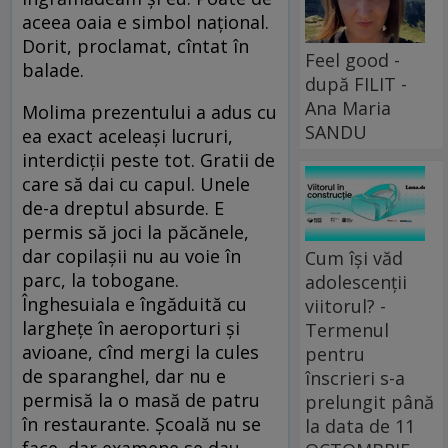
aceea oaia e simbol național.
Dorit, proclamat, cîntat în
Feel good -
balade.
după FILIT -
Ana Maria
Molima prezentului a adus cu
SANDU
ea exact aceleași lucruri,
interdicții peste tot. Gratii de
care să dai cu capul. Unele
de-a dreptul absurde. E
permis să joci la păcănele,
dar copilașii nu au voie în
Cum își văd
parc, la tobogane.
adolescenții
Înghesuiala e îngăduită cu
viitorul? -
larghețe în aeroporturi și
Termenul
avioane, cînd mergi la cules
pentru
de sparanghel, dar nu e
înscrieri s-a
permisă la o masă de patru
prelungit până
în restaurante. Școală nu se
la data de 11