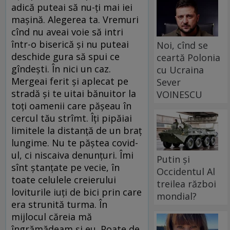
adică puteai să nu-ți mai iei
mașină. Alegerea ta. Vremuri
cînd nu aveai voie să intri
într-o biserică și nu puteai
Noi, cînd se
deschide gura să spui ce
ceartă Polonia
gîndești. În nici un caz.
cu Ucraina
Mergeai ferit și aplecat pe
Sever
stradă și te uitai bănuitor la
VOINESCU
toți oamenii care pășeau în
cercul tău strîmt. Îți pipăiai
limitele la distanță de un braț
lungime. Nu te păștea covid-
ul, ci niscaiva denunțuri. Îmi
Putin și
sînt ștanțate pe vecie, în
Occidentul Al
toate celulele creierului
treilea război
loviturile iuți de bici prin care
mondial?
era strunită turma. În
mijlocul căreia mă
îngrămădeam și eu. Poate de