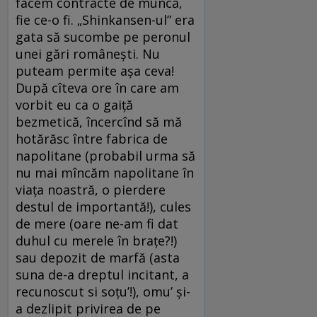
facem contracte de muncă,
fie ce-o fi. „Shinkansen-ul” era
gata să sucombe pe peronul
unei gări românești. Nu
puteam permite așa ceva!
După cîteva ore în care am
vorbit eu ca o gaiță
bezmetică, încercînd să mă
hotărăsc între fabrica de
napolitane (probabil urma să
nu mai mîncăm napolitane în
viața noastră, o pierdere
destul de importantă!), cules
de mere (oare ne-am fi dat
duhul cu merele în brațe?!)
sau depozit de marfă (asta
suna de-a dreptul incitant, a
recunoscut si soțu’!), omu’ și-
a dezlipit privirea de pe