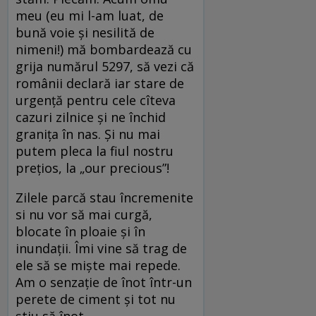
meu (eu mi l-am luat, de
bună voie și nesilită de
nimeni!) mă bombardează cu
grija numărul 5297, să vezi că
românii declară iar stare de
urgență pentru cele cîteva
cazuri zilnice și ne închid
granița în nas. Și nu mai
putem pleca la fiul nostru
prețios, la „our precious”!
Zilele parcă stau încremenite
si nu vor să mai curgă,
blocate în ploaie și în
inundații. Îmi vine să trag de
ele să se miște mai repede.
Am o senzație de înot într-un
perete de ciment și tot nu