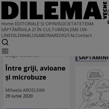
Home
EDITORIALE ȘI OPINII
SOCIETATE
TEMA
SĂPTĂMÎNII
LA ZI ÎN CULTURĂ
DILEME ON-
LINE
DILEMABLOG
ABONARE
DIGITAL
Contact
Home
CARICATU
Blogul cititorilor
Blogul cititorilor
SĂPTĂMÎNI
Între griji, avioane
și microbuze
Mihaela ARDELEAN
29 iunie 2020