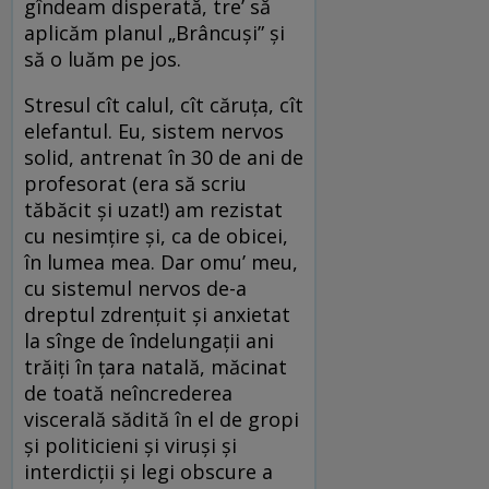
gîndeam disperată, tre’ să
aplicăm planul „Brâncuși” și
să o luăm pe jos.
Stresul cît calul, cît căruța, cît
elefantul. Eu, sistem nervos
solid, antrenat în 30 de ani de
profesorat (era să scriu
tăbăcit și uzat!) am rezistat
cu nesimțire și, ca de obicei,
în lumea mea. Dar omu’ meu,
cu sistemul nervos de-a
dreptul zdrențuit și anxietat
la sînge de îndelungații ani
trăiți în țara natală, măcinat
de toată neîncrederea
viscerală sădită în el de gropi
și politicieni și viruși și
interdicții și legi obscure a