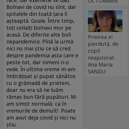
face, dar examene se dau.
OCTOMBRIE
Bolnavi de covid nu sînt, dar
spitalele din toată țara îi
așteaptă. Goale. Între timp,
toți ceilalți bolnavi mor pe
acasă. De diferite alte boli
Privirea ei
nepandemice. Pînă la urmă
pierdută, de
nici nu mai știu ce să cred
copil
despre pandemia asta care e
neajutorat
peste tot, dar nimeni n-o
Ana Maria
vede. În ultima vreme m-am
SANDU
îmbrățișat și pupat sănătos
cu o grămadă de prieteni,
doar nu era să ne luăm
rămas bun fără pupături. M-
am simțit normală, ca în
vremurile de demult! Poate
am avut deja covid și nici nu
știu.