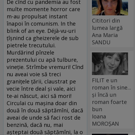
De cînd cu pandemia au fost
multe momente horror care
m-au propulsat instant
Cititori din
înapoi în comunism. In the
lumea largă
blink of an eye. Déjà-vu-uri
Ana Maria
țîșnind ca gheizerele de sub
SANDU
pietrele trecutului.
Murdărind pînzele
prezentului cu apă tulbure,
vineție. Strîmbe vremuri! Cînd
nu aveai voie să treci
FILIT e un
granițele țării, claustrat pe
roman în sine...
vecie între deal și vale, aici
și încă un
te-ai născut, aici să mori!
roman foarte
Circulai cu mașina doar din
bun
două în două săptămîni, dacă
Ioana
aveai de unde să faci rost de
MOROȘAN
benzină, dacă nu, mai
așteptai două săptămîni, la o