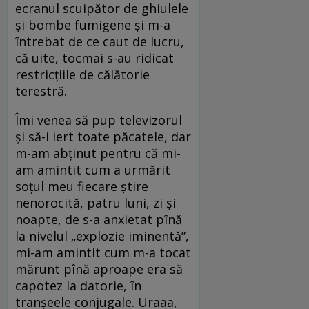
ecranul scuipător de ghiulele
și bombe fumigene și m-a
întrebat de ce caut de lucru,
că uite, tocmai s-au ridicat
restricțiile de călătorie
terestră.
Îmi venea să pup televizorul
și să-i iert toate păcatele, dar
m-am abținut pentru că mi-
am amintit cum a urmărit
soțul meu fiecare știre
nenorocită, patru luni, zi și
noapte, de s-a anxietat pînă
la nivelul „explozie iminentă”,
mi-am amintit cum m-a tocat
mărunt pînă aproape era să
capotez la datorie, în
tranșeele conjugale. Uraaa,