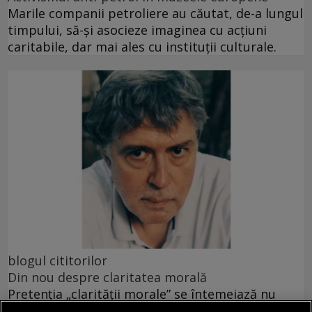
Marile companii petroliere au căutat, de-a lungul
timpului, să-și asocieze imaginea cu acțiuni
caritabile, dar mai ales cu instituții culturale.
blogul cititorilor
Din nou despre claritatea morală
Pretenția „clarității morale” se întemeiază nu
doar pe o logică bivalentă, ci și pe principiul