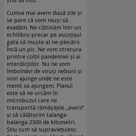
știu să înot.
Cumva mai avem două zile și
se pare că vom reuși să
evadăm. Ne clătinăm într-un
echilibru precar pe ascuțișul
gata să muște al ne-plecării.
Încă un pic. Ne vom strecura
printre colții pandemiei și ai
interdicțiilor. Nu ne vom
îmbolnăvi de viruși nebuni și
vom ajunge unde ne este
menit sa ajungem. Planul
este să ne urcăm în
microbuzul care ne
transportă rămășițele „averii”
și să călătorim talanga-
balanga 2300 de kilometri.
Știu cum să supraviețuiesc.