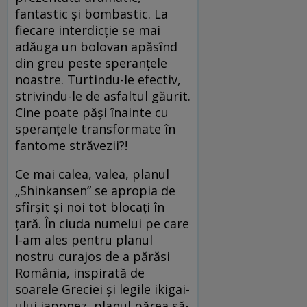
fantastic și bombastic. La
fiecare interdicție se mai
adăuga un bolovan apăsînd
din greu peste speranțele
noastre. Turtindu-le efectiv,
strivindu-le de asfaltul găurit.
Cine poate păși înainte cu
speranțele transformate în
fantome străvezii?!
Ce mai calea, valea, planul
„Shinkansen” se apropia de
sfîrșit și noi tot blocați în
țară. În ciuda numelui pe care
l-am ales pentru planul
nostru curajos de a părăsi
România, inspirată de
soarele Greciei și legile ikigai-
ului japonez, planul părea să-