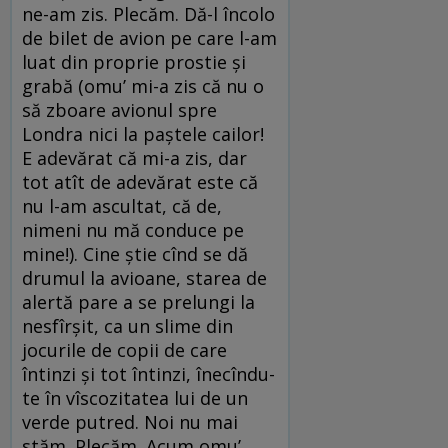
ne-am zis. Plecăm. Dă-l încolo
de bilet de avion pe care l-am
luat din proprie prostie și
grabă (omu’ mi-a zis că nu o
să zboare avionul spre
Londra nici la paștele cailor!
E adevărat că mi-a zis, dar
tot atît de adevărat este că
nu l-am ascultat, că de,
nimeni nu mă conduce pe
mine!). Cine știe cînd se dă
drumul la avioane, starea de
alertă pare a se prelungi la
nesfîrșit, ca un slime din
jocurile de copii de care
întinzi și tot întinzi, înecîndu-
te în vîscozitatea lui de un
verde putred. Noi nu mai
stăm. Plecăm. Acum omu’