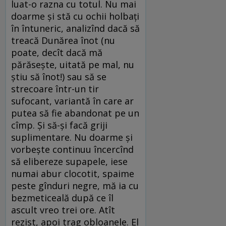
luat-o razna cu totul. Nu mai
doarme și stă cu ochii holbați
în întuneric, analizînd dacă să
treacă Dunărea înot (nu
poate, decît dacă mă
părăsește, uitată pe mal, nu
știu să înot!) sau să se
strecoare într-un tir
sufocant, variantă în care ar
putea să fie abandonat pe un
cîmp. Și să-și facă griji
suplimentare. Nu doarme și
vorbește continuu încercînd
să elibereze supapele, iese
numai abur clocotit, spaime
peste gînduri negre, mă ia cu
bezmeticeală după ce îl
ascult vreo trei ore. Atît
rezist, apoi trag obloanele. El