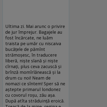
Ultima zi. Mai arunc o privire
de jur împrejur. Bagajele au
fost încărcate, ne luăm
traista pe umăr cu niscaiva
bucățele de pămînt
strămoșesc, în traducere
liberă, niște slană și niște
cîrnați, plus ceva zacuscă și
brînză momîrlănească și la
drum cu noi! Neam de
nomazi ce sîntem! Sper să ne
aștepte primarul londonez
cu covorul roșu, zău așa.
După atîta străduință eroică.
Treacă de la mine, regina e