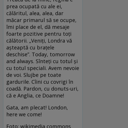
prea ocupată cu ale ei,
călăritul, alea, alea, dar
măcar primarul să se ocupe,
îmi place de el, dă mesaje
foarte pozitive pentru toți
călătorii. „Veniți, Londra vă
așteaptă cu brațele
deschise”. Today, tomorrow
and always. Sînteți cu totul și
cu totul speciali. Avem nevoie
de voi. Slujbe pe toate
gardurile. Cîini cu covrigi în
coadă. Pardon, cu donuts-uri,
că e Anglia, ce Doamne!
Gata, am plecat! London,
here we come!
Foto: wikimedia commons