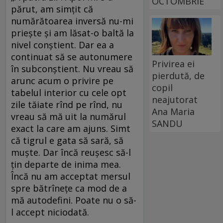
OCTOMBRIE
părut, am simțit că
numărătoarea inversă nu-mi
priește și am lăsat-o baltă la
nivel conștient. Dar ea a
continuat să se autonumere
Privirea ei
în subconștient. Nu vreau să
pierdută, de
arunc acum o privire pe
copil
tabelul interior cu cele opt
neajutorat
zile tăiate rînd pe rînd, nu
Ana Maria
vreau să mă uit la numărul
SANDU
exact la care am ajuns. Simt
că tigrul e gata să sară, să
muște. Dar încă reușesc să-l
țin departe de inima mea.
Încă nu am acceptat mersul
spre bătrînețe ca mod de a
mă autodefini. Poate nu o să-
l accept niciodată.