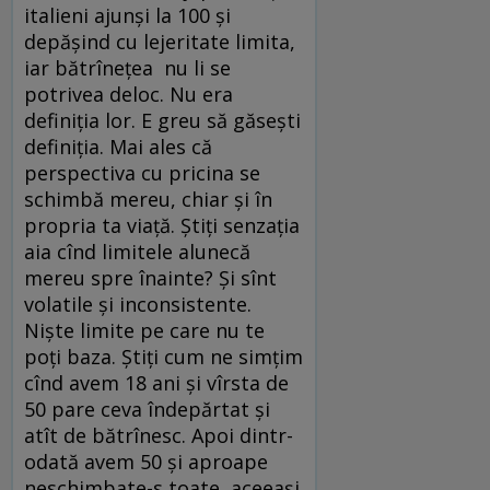
italieni ajunși la 100 și
depășind cu lejeritate limita,
iar bătrînețea nu li se
potrivea deloc. Nu era
definiția lor. E greu să găsești
definiția. Mai ales că
perspectiva cu pricina se
schimbă mereu, chiar și în
propria ta viață. Știți senzația
aia cînd limitele alunecă
mereu spre înainte? Și sînt
volatile și inconsistente.
Niște limite pe care nu te
poți baza. Știți cum ne simțim
cînd avem 18 ani și vîrsta de
50 pare ceva îndepărtat și
atît de bătrînesc. Apoi dintr-
odată avem 50 și aproape
neschimbate-s toate, aceeași