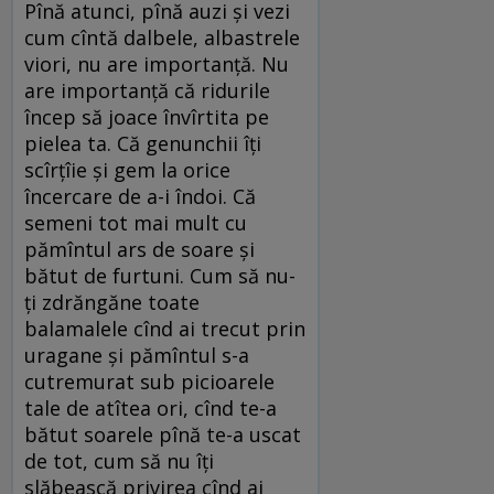
Pînă atunci, pînă auzi și vezi
cum cîntă dalbele, albastrele
viori, nu are importanță. Nu
are importanță că ridurile
încep să joace învîrtita pe
pielea ta. Că genunchii îți
scîrțîie și gem la orice
încercare de a-i îndoi. Că
semeni tot mai mult cu
pămîntul ars de soare și
bătut de furtuni. Cum să nu-
ți zdrăngăne toate
balamalele cînd ai trecut prin
uragane și pămîntul s-a
cutremurat sub picioarele
tale de atîtea ori, cînd te-a
bătut soarele pînă te-a uscat
de tot, cum să nu îți
slăbească privirea cînd ai