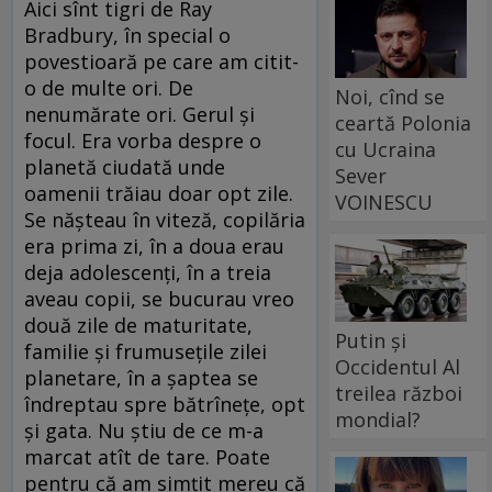
Aici sînt tigri de Ray
Bradbury, în special o
povestioară pe care am citit-
o de multe ori. De
Noi, cînd se
nenumărate ori. Gerul și
ceartă Polonia
focul. Era vorba despre o
cu Ucraina
planetă ciudată unde
Sever
oamenii trăiau doar opt zile.
VOINESCU
Se nășteau în viteză, copilăria
era prima zi, în a doua erau
deja adolescenți, în a treia
aveau copii, se bucurau vreo
două zile de maturitate,
Putin și
familie și frumusețile zilei
Occidentul Al
planetare, în a șaptea se
treilea război
îndreptau spre bătrînețe, opt
mondial?
și gata. Nu știu de ce m-a
marcat atît de tare. Poate
pentru că am simțit mereu că