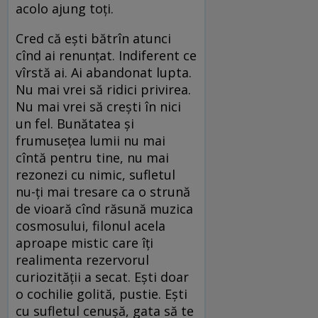
acolo ajung toți.
Cred că ești bătrîn atunci
cînd ai renunțat. Indiferent ce
vîrstă ai. Ai abandonat lupta.
Nu mai vrei să ridici privirea.
Nu mai vrei să crești în nici
un fel. Bunătatea și
frumusețea lumii nu mai
cîntă pentru tine, nu mai
rezonezi cu nimic, sufletul
nu-ți mai tresare ca o strună
de vioară cînd răsună muzica
cosmosului, filonul acela
aproape mistic care îți
realimenta rezervorul
curiozității a secat. Ești doar
o cochilie golită, pustie. Ești
cu sufletul cenușă, gata să te