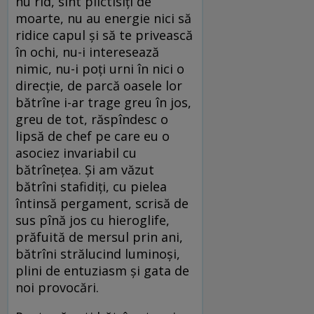
nu rîd, sînt plictisiți de
moarte, nu au energie nici să
ridice capul și să te privească
în ochi, nu-i interesează
nimic, nu-i poți urni în nici o
direcție, de parcă oasele lor
bătrîne i-ar trage greu în jos,
greu de tot, răspîndesc o
lipsă de chef pe care eu o
asociez invariabil cu
bătrînețea. Și am văzut
bătrîni stafidiți, cu pielea
întinsă pergament, scrisă de
sus pînă jos cu hieroglife,
prăfuită de mersul prin ani,
bătrîni strălucind luminoși,
plini de entuziasm și gata de
noi provocări.