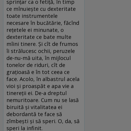
sprințar ca o fetiță, în timp
ce mînuiește cu dexteritate
toate instrumentele
necesare în bucătărie, făcînd
rețetele ei minunate, o
dexteritate ce bate multe
mîini tinere. Și cît de frumos
îi strălucesc ochii, peruzele
de-nu-mă uita, în mijlocul
tonelor de riduri, cît de
grațioasă e în tot ceea ce
face. Acolo, în albastrul acela
vioi și proaspăt e apa vie a
tinereții ei. De-a dreptul
nemuritoare. Cum nu se lasă
biruită și vitalitatea ei
debordantă te face să
zîmbești și să speri. O, da, să
speri la infinit.