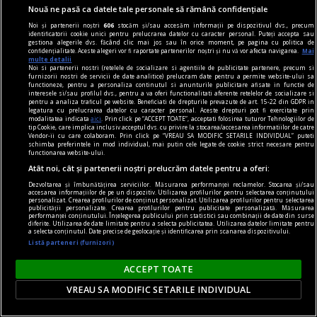
Nouă ne pasă ca datele tale personale să rămână confidențiale
Noi și partenerii noștri
606
stocăm și/sau accesăm informații pe dispozitivul dvs., precum
identificatorii cookie unici pentru prelucrarea datelor cu caracter personal. Puteți accepta sau
gestiona alegerile dvs. făcând clic mai jos sau în orice moment, pe pagina cu politica de
confidențialitate. Aceste alegeri vor fi raportate partenerilor noștri și nu vă vor afecta navigarea.
Mai
multe detalii
Noi si partenerii nostri (retelele de socializare si agentiile de publicitate partenere, precum si
furnizorii nostri de servicii de date analitice) prelucram date pentru a permite website-ului sa
functioneze, pentru a personaliza continutul si anunturile publicitare afisate in functie de
interesele si/sau profilul dvs., pentru a va oferi functionalitati aferente retelelor de socializare si
pentru a analiza traficul pe website. Beneficiati de drepturile prevazute de art. 15-22 din GDPR in
legatura cu prelucrarea datelor cu caracter personal. Aceste drepturi pot fi exercitate prin
modalitatea indicata
aici
. Prin click pe “ACCEPT TOATE”, acceptati folosirea tuturor Tehnologiilor de
tip Cookie, care implica inclusiv acceptul dvs. cu privire la stocarea/accesarea informatiilor de catre
Vendor-ii cu care colaboram. Prin click pe “VREAU SA MODIFIC SETARILE INDIVIDUAL” puteti
schimba preferintele in mod individual, mai putin cele legate de cookie strict necesare pentru
functionarea website-ului.
Atât noi, cât și partenerii noștri prelucrăm datele pentru a oferi:
Blogul cititorilor
Dezvoltarea și îmbunătățirea serviciilor. Măsurarea performanței reclamelor. Stocarea și/sau
Mîinile mele împletite
accesarea informațiilor de pe un dispozitiv. Utilizarea profilurilor pentru selectarea conținutului
personalizat. Crearea profilurilor de conținut personalizat. Utilizarea profilurilor pentru selectarea
Zeci de ani, mîinile mele diferite ce s-au împletit
publicității personalizate. Crearea profilurilor pentru publicitate personalizată. Măsurarea
performanței conținutului. Înțelegerea publicului prin statistici sau combinații de date din surse
diferite. Utilizarea de date limitate pentru a selecta publicitatea. Utilizarea datelor limitate pentru
cruce într-un legămînt al frăției au fost mereu
a selecta conținutul. Date precise de geolocație și identificarea prin scanarea dispozitivului.
paznici de încredere ai drumurilor bune.
Listă parteneri (furnizori)
Mihaela ARDELEAN
ACCEPT TOATE
VREAU SA MODIFIC SETARILE INDIVIDUAL