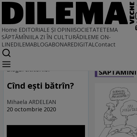
Home
EDITORIALE ȘI OPINII
SOCIETATE
TEMA
SĂPTĂMÎNII
LA ZI ÎN CULTURĂ
DILEME ON-
LINE
DILEMABLOG
ABONARE
DIGITAL
Contact
Home
CARICATU
Blogul cititorilor
Blogul cititorilor
SĂPTĂMÎNI
Cînd ești bătrîn?
Mihaela ARDELEAN
20 octombrie 2020