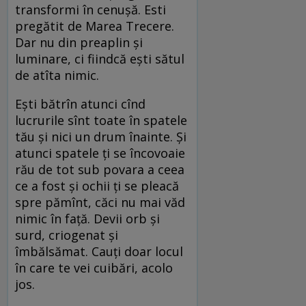
transformi în cenușă. Esti
pregătit de Marea Trecere.
Dar nu din preaplin și
luminare, ci fiindcă ești sătul
de atîta nimic.
Ești bătrîn atunci cînd
lucrurile sînt toate în spatele
tău și nici un drum înainte. Și
atunci spatele ți se încovoaie
rău de tot sub povara a ceea
ce a fost și ochii ți se pleacă
spre pămînt, căci nu mai văd
nimic în față. Devii orb și
surd, criogenat și
îmbălsămat. Cauți doar locul
în care te vei cuibări, acolo
jos.