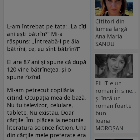
Cititori din
L-am întrebat pe tata: „La cîți
lumea largă
ani ești bătrîn?” Mi-a
Ana Maria
răspuns: ,,Întreabă-i pe ăia
SANDU
bătrîni, ce, eu sînt bătrîn?!”
El are 87 ani și spune că după
120 vine bătrînețea, și o
spune rîzînd.
FILIT e un
Mi-am petrecut copilăria
roman în sine...
citind. Ocupația mea de bază.
și încă un
Nu tu televizor, celulare,
roman foarte
tablete. Nu existau. Doar
bun
cărțile. Îmi plăcea la nebunie
Ioana
literatura science fiction. Una
MOROȘAN
din cărțile mele preferate era