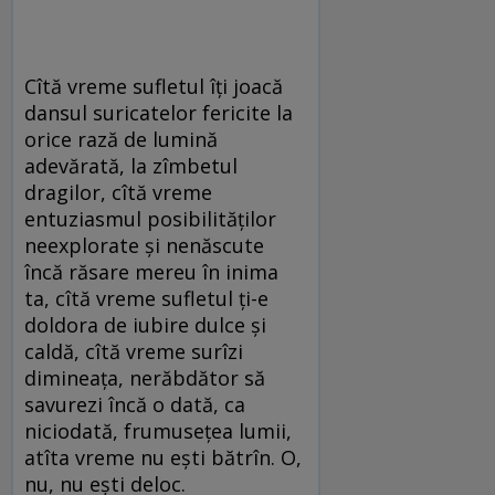
Cîtă vreme sufletul îți joacă
dansul suricatelor fericite la
orice rază de lumină
adevărată, la zîmbetul
dragilor, cîtă vreme
entuziasmul posibilităților
neexplorate și nenăscute
încă răsare mereu în inima
ta, cîtă vreme sufletul ți-e
doldora de iubire dulce și
caldă, cîtă vreme surîzi
dimineața, nerăbdător să
savurezi încă o dată, ca
niciodată, frumusețea lumii,
atîta vreme nu ești bătrîn. O,
nu, nu ești deloc.