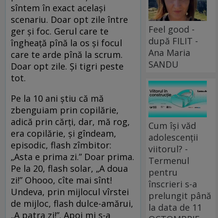
sîntem în exact același
scenariu. Doar opt zile între
Feel good -
ger și foc. Gerul care te
după FILIT -
îngheață pînă la os și focul
Ana Maria
care te arde pînă la scrum.
SANDU
Doar opt zile. Și tigri peste
tot.
Pe la 10 ani știu că mă
zbenguiam prin copilărie,
adică prin cărți, dar, mă rog,
Cum își văd
era copilărie, și gîndeam,
adolescenții
episodic, flash zîmbitor:
viitorul? -
„Asta e prima zi.” Doar prima.
Termenul
Pe la 20, flash solar, „A doua
pentru
zi!” Ohooo, cîte mai sînt!
înscrieri s-a
Undeva, prin mijlocul vîrstei
prelungit până
de mijloc, flash dulce-amărui,
la data de 11
„A patra zi!”. Apoi mi s-a