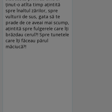
ținut-o atîta timp ațintită
spre înaltul zărilor, spre
vulturii de sus, gata să te
prade de ce aveai mai scump,
ațintită spre fulgerele care îți
brăzdau cerul?! Spre tunetele
care îți făceau părul
măciucă?!