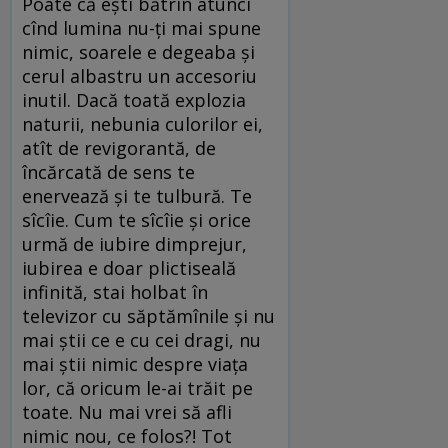
Poate că ești bătrîn atunci
cînd lumina nu-ți mai spune
nimic, soarele e degeaba și
cerul albastru un accesoriu
inutil. Dacă toată explozia
naturii, nebunia culorilor ei,
atît de revigorantă, de
încărcată de sens te
enervează și te tulbură. Te
sîcîie. Cum te sîcîie și orice
urmă de iubire dimprejur,
iubirea e doar plictiseală
infinită, stai holbat în
televizor cu săptămînile și nu
mai știi ce e cu cei dragi, nu
mai știi nimic despre viața
lor, că oricum le-ai trăit pe
toate. Nu mai vrei să afli
nimic nou, ce folos?! Tot