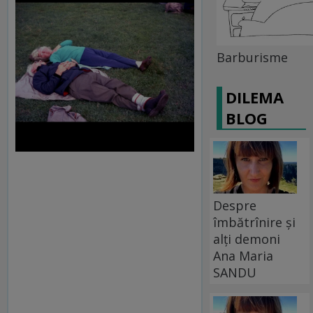
Barburisme
DILEMA
BLOG
Despre
îmbătrînire și
alți demoni
Ana Maria
SANDU