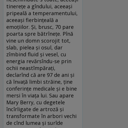
tinerețe a gîndului, aceeași
pripeală a temperamentului,
aceeași fierbințeală a
emoțiilor. Și, brusc, 70 pare
poarta spre bătrînețe. Pînă
vine un domn scorojit tot,
slab, pielea și osul, dar
zîmbind fluid și vesel, cu
energia revărsîndu-se prin
ochii neastîmpărați,
declarînd că are 97 de ani și
că învață limbi străine, ține
conferințe medicale și e bine
mersi în viața lui. Sau apare
Mary Berry, cu degetele
încîrligate de artroză și
transformate în arbori vechi
de cînd lumea și surîde