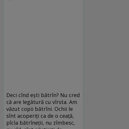
Deci cînd ești bătrîn? Nu cred
că are legătură cu vîrsta. Am
văzut copii bătrîni. Ochii le
sînt acoperiți ca de o ceață,
pîcla bătrîneții, nu zîmbesc,