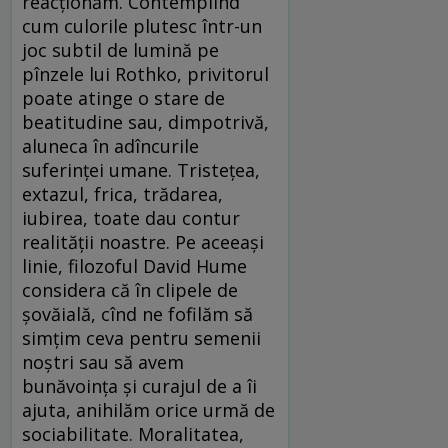
reacționăm. Contemplînd
cum culorile plutesc într-un
joc subtil de lumină pe
pînzele lui Rothko, privitorul
poate atinge o stare de
beatitudine sau, dimpotrivă,
aluneca în adîncurile
suferinței umane. Tristețea,
extazul, frica, trădarea,
iubirea, toate dau contur
realității noastre. Pe aceeași
linie, filozoful David Hume
considera că în clipele de
șovăială, cînd ne fofilăm să
simțim ceva pentru semenii
noștri sau să avem
bunăvoința și curajul de a îi
ajuta, anihilăm orice urmă de
sociabilitate. Moralitatea,