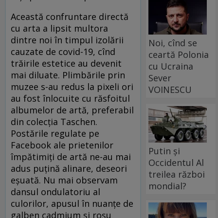
Această confruntare directă
cu arta a lipsit multora
dintre noi în timpul izolării
Noi, cînd se
cauzate de covid-19, cînd
ceartă Polonia
trăirile estetice au devenit
cu Ucraina
mai diluate. Plimbările prin
Sever
muzee s-au redus la pixeli ori
VOINESCU
au fost înlocuite cu răsfoitul
albumelor de artă, preferabil
din colecția Taschen.
Postările regulate pe
Facebook ale prietenilor
Putin și
împătimiți de artă ne-au mai
Occidentul Al
adus puțină alinare, deseori
treilea război
eșuată. Nu mai observam
mondial?
dansul ondulatoriu al
culorilor, apusul în nuanțe de
galben cadmium și roșu