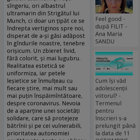
sîngeriu, ori albastrul
ultramarin din Strigătul lui
Feel good -
Munch, ci doar un țipăt ce se
după FILIT -
îndrepta vertiginos spre noi,
Ana Maria
disperat de a-și găsi adăpost
SANDU
în gîndurile noastre, tenebre
orișicum. Un zbieret livid,
fără colorit, și mai lugubru.
Realitatea estetică se
uniformiza, iar petele
Cum își văd
leșietice se înmulțeau cu
adolescenții
fiecare știre, mai mult sau
viitorul? -
mai puțin înspăimîntătoare,
Termenul
despre coronavirus. Nevoia
pentru
de a aparține unei societăți
înscrieri s-a
solidare, care să protejeze
prelungit până
bătrînii și pe cei vulnerabili,
la data de 11
prioritatea autonomiei