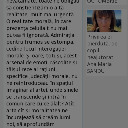
OCTOMBRIE
nevătămate, toate ne obligau
să conștientizăm o altă
realitate, mult mai urgentă.
O realitate morală, în care
prezența celuilalt nu mai
putea fi ignorată. Admirația
Privirea ei
pentru frumos se estompa,
pierdută, de
cedînd locul interogației
copil
morale. Și oare, totuși, acest
neajutorat
arsenal de emoții răscolite și
Ana Maria
tăișul rece al rațiunii,
SANDU
specifice judecății morale, nu
ne reintroduceau în spațiul
imaginar al artei, unde sinele
se transcende și intră în
comunicare cu celălalt? Atît
arta cît și moralitatea ne
încurajează să creăm lumi
noi, să aprofundăm