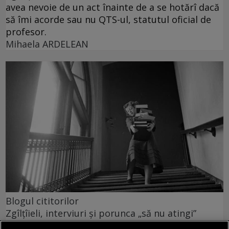
avea nevoie de un act înainte de a se hotărî dacă
să îmi acorde sau nu QTS-ul, statutul oficial de
profesor.
Mihaela ARDELEAN
Blogul cititorilor
Zgîlțîieli, interviuri și porunca „să nu atingi”
Un liceu uriaș, unde se intra numai pe bază de