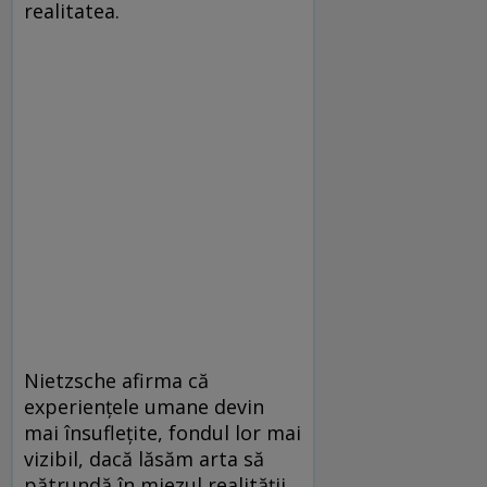
realitatea.
Nietzsche afirma că
experiențele umane devin
mai însuflețite, fondul lor mai
vizibil, dacă lăsăm arta să
pătrundă în miezul realității.