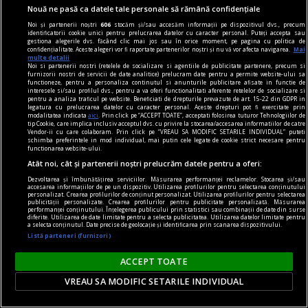
Nouă ne pasă ca datele tale personale să rămână confidențiale
verificare strictă și unde am avut 5 ore, la copii
între 12 și 17 ani.
Noi și partenerii noștri
606
stocăm și/sau accesăm informații pe dispozitivul dvs., precum
identificatorii cookie unici pentru prelucrarea datelor cu caracter personal. Puteți accepta sau
Mihaela ARDELEAN
gestiona alegerile dvs. făcând clic mai jos sau în orice moment, pe pagina cu politica de
confidențialitate. Aceste alegeri vor fi raportate partenerilor noștri și nu vă vor afecta navigarea.
Mai
multe detalii
Noi si partenerii nostri (retelele de socializare si agentiile de publicitate partenere, precum si
furnizorii nostri de servicii de date analitice) prelucram date pentru a permite website-ului sa
functioneze, pentru a personaliza continutul si anunturile publicitare afisate in functie de
interesele si/sau profilul dvs., pentru a va oferi functionalitati aferente retelelor de socializare si
pentru a analiza traficul pe website. Beneficiati de drepturile prevazute de art. 15-22 din GDPR in
legatura cu prelucrarea datelor cu caracter personal. Aceste drepturi pot fi exercitate prin
modalitatea indicata
aici
. Prin click pe “ACCEPT TOATE”, acceptati folosirea tuturor Tehnologiilor de
tip Cookie, care implica inclusiv acceptul dvs. cu privire la stocarea/accesarea informatiilor de catre
Vendor-ii cu care colaboram. Prin click pe “VREAU SA MODIFIC SETARILE INDIVIDUAL” puteti
schimba preferintele in mod individual, mai putin cele legate de cookie strict necesare pentru
functionarea website-ului.
Atât noi, cât și partenerii noștri prelucrăm datele pentru a oferi:
Dezvoltarea și îmbunătățirea serviciilor. Măsurarea performanței reclamelor. Stocarea și/sau
accesarea informațiilor de pe un dispozitiv. Utilizarea profilurilor pentru selectarea conținutului
personalizat. Crearea profilurilor de conținut personalizat. Utilizarea profilurilor pentru selectarea
publicității personalizate. Crearea profilurilor pentru publicitate personalizată. Măsurarea
performanței conținutului. Înțelegerea publicului prin statistici sau combinații de date din surse
diferite. Utilizarea de date limitate pentru a selecta publicitatea. Utilizarea datelor limitate pentru
a selecta conținutul. Date precise de geolocație și identificarea prin scanarea dispozitivului.
Listă parteneri (furnizori)
Blogul cititorilor
ACCEPT TOATE
Estetica, încotro?
VREAU SA MODIFIC SETARILE INDIVIDUAL
Creația a fost înlocuită cu ingeniozitatea. Au
uitat că munca este muncă și numesc asta