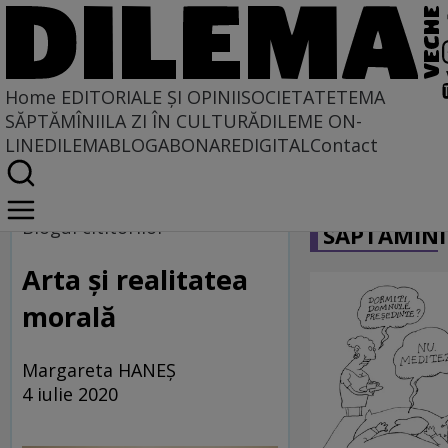
Home
EDITORIALE ȘI OPINII
SOCIETATE
TEMA
SĂPTĂMÎNII
LA ZI ÎN CULTURĂ
DILEME ON-
LINE
DILEMABLOG
ABONARE
DIGITAL
Contact
Home
CARICATU
Blogul cititorilor
Blogul cititorilor
SĂPTĂMÎNI
Arta și realitatea
morală
Margareta HANEȘ
4 iulie 2020