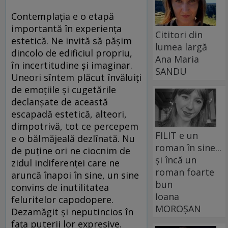
Contemplația e o etapă
importantă în experiența
Cititori din
estetică. Ne invită să pășim
lumea largă
dincolo de edificiul propriu,
Ana Maria
în incertitudine și imaginar.
SANDU
Uneori sîntem plăcut învăluiți
de emoțiile și cugetările
declanșate de această
escapadă estetică, alteori,
dimpotrivă, tot ce percepem
FILIT e un
e o bălmăjeală dezlînată. Nu
roman în sine...
de puține ori ne ciocnim de
și încă un
zidul indiferenței care ne
roman foarte
aruncă înapoi în sine, un sine
bun
convins de inutilitatea
Ioana
feluritelor capodopere.
MOROȘAN
Dezamăgit și neputincios în
fața puterii lor expresive.