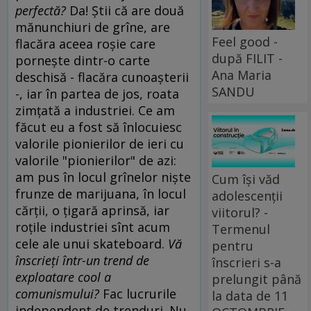
perfectă?
Da! Ştii că are două
mănunchiuri de grîne, are
Feel good -
flacăra aceea roşie care
după FILIT -
porneşte dintr-o carte
Ana Maria
deschisă - flacăra cunoaşterii
SANDU
-, iar în partea de jos, roata
zimţată a industriei. Ce am
făcut eu a fost să înlocuiesc
valorile pionierilor de ieri cu
valorile "pionierilor" de azi:
am pus în locul grînelor nişte
Cum își văd
frunze de marijuana, în locul
adolescenții
cărţii, o ţigară aprinsă, iar
viitorul? -
roţile industriei sînt acum
Termenul
cele ale unui skateboard.
Vă
pentru
înscrieţi într-un trend de
înscrieri s-a
exploatare cool a
prelungit până
comunismului?
Fac lucrurile
la data de 11
independent de trenduri. Nu