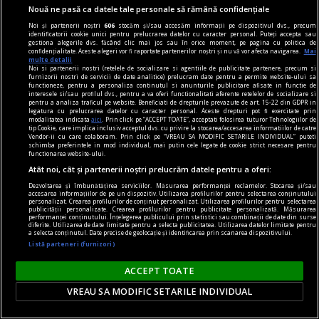
Nouă ne pasă ca datele tale personale să rămână confidențiale
Soare-Ivănescu a convins repede de talentul ei de
Noi și partenerii noștri
606
stocăm și/sau accesăm informații pe dispozitivul dvs., precum
„cititor“ şi a fost angajată.
identificatorii cookie unici pentru prelucrarea datelor cu caracter personal. Puteți accepta sau
gestiona alegerile dvs. făcând clic mai jos sau în orice moment, pe pagina cu politica de
Ruxandra TUDOR
confidențialitate. Aceste alegeri vor fi raportate partenerilor noștri și nu vă vor afecta navigarea.
Mai
multe detalii
Noi si partenerii nostri (retelele de socializare si agentiile de publicitate partenere, precum si
furnizorii nostri de servicii de date analitice) prelucram date pentru a permite website-ului sa
functioneze, pentru a personaliza continutul si anunturile publicitare afisate in functie de
interesele si/sau profilul dvs., pentru a va oferi functionalitati aferente retelelor de socializare si
pentru a analiza traficul pe website. Beneficiati de drepturile prevazute de art. 15-22 din GDPR in
legatura cu prelucrarea datelor cu caracter personal. Aceste drepturi pot fi exercitate prin
modalitatea indicata
aici
. Prin click pe “ACCEPT TOATE”, acceptati folosirea tuturor Tehnologiilor de
tip Cookie, care implica inclusiv acceptul dvs. cu privire la stocarea/accesarea informatiilor de catre
Vendor-ii cu care colaboram. Prin click pe “VREAU SA MODIFIC SETARILE INDIVIDUAL” puteti
schimba preferintele in mod individual, mai putin cele legate de cookie strict necesare pentru
functionarea website-ului.
Atât noi, cât și partenerii noștri prelucrăm datele pentru a oferi:
Dezvoltarea și îmbunătățirea serviciilor. Măsurarea performanței reclamelor. Stocarea și/sau
accesarea informațiilor de pe un dispozitiv. Utilizarea profilurilor pentru selectarea conținutului
personalizat. Crearea profilurilor de conținut personalizat. Utilizarea profilurilor pentru selectarea
publicității personalizate. Crearea profilurilor pentru publicitate personalizată. Măsurarea
performanței conținutului. Înțelegerea publicului prin statistici sau combinații de date din surse
diferite. Utilizarea de date limitate pentru a selecta publicitatea. Utilizarea datelor limitate pentru
a selecta conținutul. Date precise de geolocație și identificarea prin scanarea dispozitivului.
Listă parteneri (furnizori)
Etică, biologie şi interese - interviu cu Peter
ACCEPT TOATE
SINGER -
VREAU SA MODIFIC SETARILE INDIVIDUAL
Filozof şi bioetician, profesor la Universitatea
Princeton, Peter Singer este unul dintre cei mai