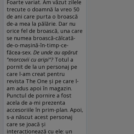
Foarte variat. Am văzut zilele
trecute o doamnă la vreo 50
de ani care purta o broască
de-a mea la pălărie. Dar nu
orice fel de broască, una care
se numea broască-călcată-
de-o-maşină-în-timp-ce-
făcea-sex.
De unde au apărut
"morcovii cu aripi"?
Totul a
pornit de la un personaj pe
care l-am creat pentru
revista The One şi pe care l-
am adus apoi în magazin.
Punctul de pornire a fost
acela de a-mi prezenta
accesoriile în prim-plan. Apoi,
s-a născut acest personaj
care se joacă şi
interacţionează cu ele: un