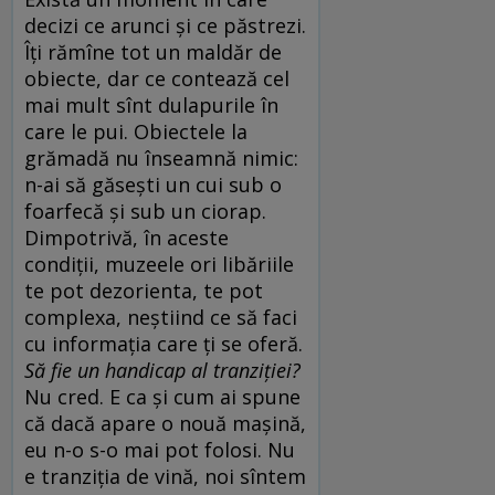
decizi ce arunci şi ce păstrezi.
Îţi rămîne tot un maldăr de
obiecte, dar ce contează cel
mai mult sînt dulapurile în
care le pui. Obiectele la
grămadă nu înseamnă nimic:
n-ai să găseşti un cui sub o
foarfecă şi sub un ciorap.
Dimpotrivă, în aceste
condiţii, muzeele ori libăriile
te pot dezorienta, te pot
complexa, neştiind ce să faci
cu informaţia care ţi se oferă.
Să fie un handicap al tranziţiei?
Nu cred. E ca şi cum ai spune
că dacă apare o nouă maşină,
eu n-o s-o mai pot folosi. Nu
e tranziţia de vină, noi sîntem