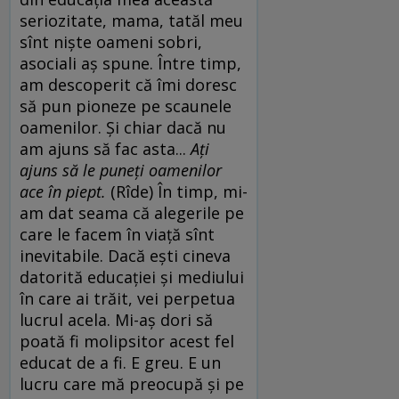
seriozitate, mama, tatăl meu
sînt nişte oameni sobri,
asociali aş spune. Între timp,
am descoperit că îmi doresc
să pun pioneze pe scaunele
oamenilor. Şi chiar dacă nu
am ajuns să fac asta...
Aţi
ajuns să le puneţi oamenilor
ace în piept.
(Rîde) În timp, mi-
am dat seama că alegerile pe
care le facem în viaţă sînt
inevitabile. Dacă eşti cineva
datorită educaţiei şi mediului
în care ai trăit, vei perpetua
lucrul acela. Mi-aş dori să
poată fi molipsitor acest fel
educat de a fi. E greu. E un
lucru care mă preocupă şi pe