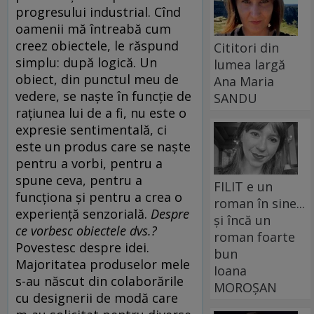
progresului industrial. Cînd
oamenii mă întreabă cum
creez obiectele, le răspund
Cititori din
simplu: după logică. Un
lumea largă
obiect, din punctul meu de
Ana Maria
vedere, se naşte în funcţie de
SANDU
raţiunea lui de a fi, nu este o
expresie sentimentală, ci
este un produs care se naşte
pentru a vorbi, pentru a
spune ceva, pentru a
FILIT e un
funcţiona şi pentru a crea o
roman în sine...
experienţă senzorială.
Despre
și încă un
ce vorbesc obiectele dvs.?
roman foarte
Povestesc despre idei.
bun
Majoritatea produselor mele
Ioana
s-au născut din colaborările
MOROȘAN
cu designerii de modă care