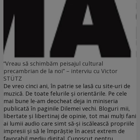
“Vreau să schimbăm peisajul cultural
precambrian de la noi” – interviu cu Victor
STÜTZ
De vreo cinci ani, în patrie se lasă cu site-uri de
muzică. De toate felurile şi orientările. Pe cele
mai bune le-am deocheat deja in miniseria
publicată în paginile Dilemei vechi. Bloguri mii,
libertate şi libertinaj de opinie, tot mai mulţi fani
ai lumii audio care simt să-şi iscălească propriile
impresii şi să le împrăştie în acest extrem de
favorabil mediu digital. Cunoscut pentru