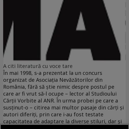
A citi literatură cu voce tare
În mai 1998, s-a prezentat la un concurs
organizat de Asociaţia Nevăzătorilor din
România, fără să ştie nimic despre postul pe
care ar fi vrut să-l ocupe – lector al Studioului
Cărţii Vorbite al ANR. În urma probei pe care a
susţinut-o – citirea mai multor pasaje din cărţi şi
autori diferiţi, prin care i-au fost testate
capacitatea de adaptare la diverse stiluri, dar şi
pronunţia corectă a unor nume străine – Simona