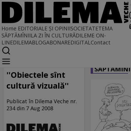
Home
EDITORIALE ȘI OPINII
SOCIETATE
TEMA
SĂPTĂMÎNII
LA ZI ÎN CULTURĂ
DILEME ON-
LINE
DILEMABLOG
ABONARE
DIGITAL
Contact
Home
CARICATU
Oameni cu dileme
SĂPTĂMÎNI
''Obiectele sînt
cultură vizuală''
Publicat în Dilema Veche nr.
234 din 7 Aug 2008