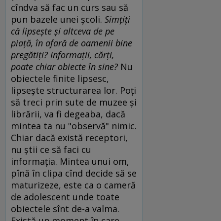
cîndva să fac un curs sau să
pun bazele unei şcoli.
Simţiţi
că lipseşte şi altceva de pe
piaţă, în afară de oamenii bine
pregătiţi? Informaţii, cărţi,
poate chiar obiecte în sine?
Nu
obiectele finite lipsesc,
lipseşte structurarea lor. Poţi
să treci prin sute de muzee şi
librării, va fi degeaba, dacă
mintea ta nu "observă" nimic.
Chiar dacă există receptori,
nu ştii ce să faci cu
informaţia. Mintea unui om,
pînă în clipa cînd decide să se
maturizeze, este ca o cameră
de adolescent unde toate
obiectele sînt de-a valma.
Există un moment în care