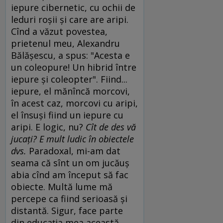
iepure cibernetic, cu ochii de
leduri roşii şi care are aripi.
Cînd a văzut povestea,
prietenul meu, Alexandru
Bălăşescu, a spus: "Acesta e
un coleopure! Un hibrid între
iepure şi coleopter". Fiind...
iepure, el mănîncă morcovi,
în acest caz, morcovi cu aripi,
el însuşi fiind un iepure cu
aripi. E logic, nu?
Cît de des vă
jucaţi? E mult ludic în obiectele
dvs.
Paradoxal, mi-am dat
seama că sînt un om jucăuş
abia cînd am început să fac
obiecte. Multă lume mă
percepe ca fiind serioasă şi
distantă. Sigur, face parte
din educaţia mea această