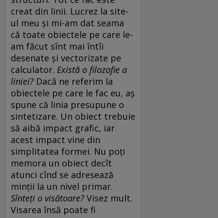
creat din linii. Lucrez la site-
ul meu şi mi-am dat seama
că toate obiectele pe care le-
am făcut sînt mai întîi
desenate şi vectorizate pe
calculator.
Există o filozofie a
liniei?
Dacă ne referim la
obiectele pe care le fac eu, aş
spune că linia presupune o
sintetizare. Un obiect trebuie
să aibă impact grafic, iar
acest impact vine din
simplitatea formei. Nu poţi
memora un obiect decît
atunci cînd se adresează
minţii la un nivel primar.
Sînteţi o visătoare?
Visez mult.
Visarea însă poate fi