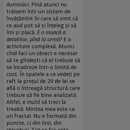
iluminări. Pînă atunci nu
trăisem într-un sistem de
învăţămînt în care să simt că
ce aud pot să şi înţeleg şi să
îmi şi placă.
E o muncă a
detaliilor, pînă la urmă?
E o
activitate complexă. Atunci
cînd faci un obiect e necesar
să te gîndeşti că el trebuie să
se încadreze într-o limită de
cost. În spatele a ce vedeţi pe
raft la preţul de 29 de lei se
află o întreagă structură care
trebuie să fie bine analizată.
Altfel, e inutil să treci la
treabă. Mintea mea este ca
un fractal. Nu e formată din
puncte, ci din linii, din
structuri. Tot ce fac este