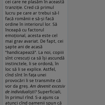
cei care ne plasăm în această
tranziţie. Cred că primul
lucru pe care ar trebui să-l
facă românii e să-şi facă
ordine în interiorul lor. Să
înceapă cu factorul
emoţional, acesta este cel
mai grav avariat. De fapt, cei
şapte ani de acasă
"handicapează". La noi, copiii
sînt crescuţi ca să îşi ascundă
instinctele, li se ordonă, în
loc să li se explice. Astfel,
cînd sînt în faţa unei
provocări li se transmite că
vor da greş.
Am devenit excesiv
de individualişti?
Superficiali,
în primul rînd. S-a ajuns ca
atunci cînd oamenii spun că