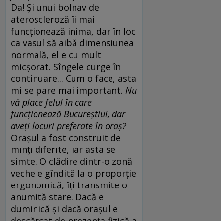
Da! Şi unui bolnav de
ateroscleroză îi mai
funcţionează inima, dar în loc
ca vasul să aibă dimensiunea
normală, el e cu mult
micşorat. Sîngele curge în
continuare... Cum o face, asta
mi se pare mai important.
Nu
vă place felul în care
funcţionează Bucureştiul, dar
aveţi locuri preferate în oraş?
Oraşul a fost construit de
minţi diferite, iar asta se
simte. O clădire dintr-o zonă
veche e gîndită la o proporţie
ergonomică, îţi transmite o
anumită stare. Dacă e
duminică şi dacă oraşul e
descărcat de prezenţa fizică a