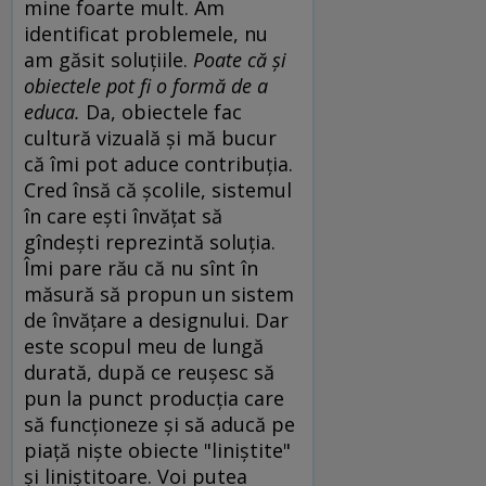
mine foarte mult. Am
identificat problemele, nu
am găsit soluţiile.
Poate că şi
obiectele pot fi o formă de a
educa.
Da, obiectele fac
cultură vizuală şi mă bucur
că îmi pot aduce contribuţia.
Cred însă că şcolile, sistemul
în care eşti învăţat să
gîndeşti reprezintă soluţia.
Îmi pare rău că nu sînt în
măsură să propun un sistem
de învăţare a designului. Dar
este scopul meu de lungă
durată, după ce reuşesc să
pun la punct producţia care
să funcţioneze şi să aducă pe
piaţă nişte obiecte "liniştite"
şi liniştitoare. Voi putea