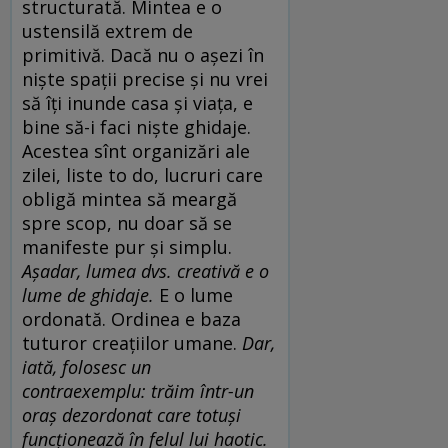
structurată. Mintea e o
ustensilă extrem de
primitivă. Dacă nu o aşezi în
nişte spaţii precise şi nu vrei
să îţi inunde casa şi viaţa, e
bine să-i faci nişte ghidaje.
Acestea sînt organizări ale
zilei, liste to do, lucruri care
obligă mintea să meargă
spre scop, nu doar să se
manifeste pur şi simplu.
Aşadar, lumea dvs. creativă e o
lume de ghidaje.
E o lume
ordonată. Ordinea e baza
tuturor creaţiilor umane.
Dar,
iată, folosesc un
contraexemplu: trăim într-un
oraş dezordonat care totuşi
funcţionează în felul lui haotic.