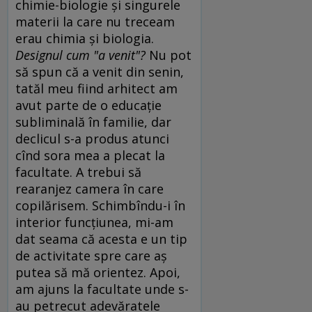
chimie-biologie şi singurele
materii la care nu treceam
erau chimia şi biologia.
Designul cum "a venit"?
Nu pot
să spun că a venit din senin,
tatăl meu fiind arhitect am
avut parte de o educaţie
subliminală în familie, dar
declicul s-a produs atunci
cînd sora mea a plecat la
facultate. A trebui să
rearanjez camera în care
copilărisem. Schimbîndu-i în
interior funcţiunea, mi-am
dat seama că acesta e un tip
de activitate spre care aş
putea să mă orientez. Apoi,
am ajuns la facultate unde s-
au petrecut adevăratele