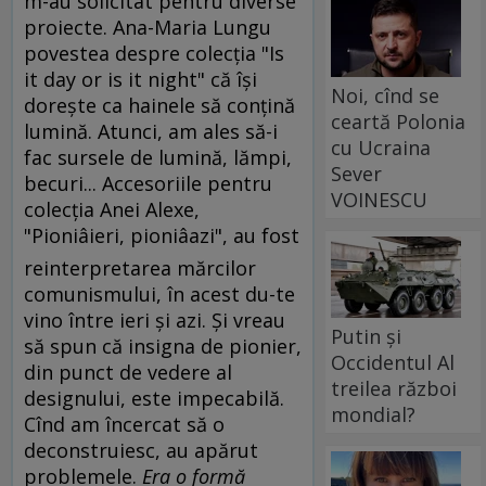
m-au solicitat pentru diverse
proiecte. Ana-Maria Lungu
povestea despre colecţia "Is
it day or is it night" că îşi
Noi, cînd se
doreşte ca hainele să conţină
ceartă Polonia
lumină. Atunci, am ales să-i
cu Ucraina
fac sursele de lumină, lămpi,
Sever
becuri... Accesoriile pentru
VOINESCU
colecţia Anei Alexe,
"Pioniâieri, pioniâazi", au fost
reinterpretarea mărcilor
comunismului, în acest du-te
vino între ieri şi azi. Şi vreau
Putin și
să spun că insigna de pionier,
Occidentul Al
din punct de vedere al
treilea război
designului, este impecabilă.
mondial?
Cînd am încercat să o
deconstruiesc, au apărut
problemele.
Era o formă