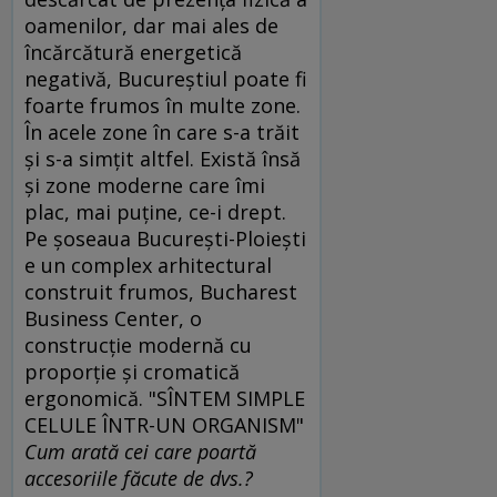
oamenilor, dar mai ales de
încărcătură energetică
negativă, Bucureştiul poate fi
foarte frumos în multe zone.
În acele zone în care s-a trăit
şi s-a simţit altfel. Există însă
şi zone moderne care îmi
plac, mai puţine, ce-i drept.
Pe şoseaua Bucureşti-Ploieşti
e un complex arhitectural
construit frumos, Bucharest
Business Center, o
construcţie modernă cu
proporţie şi cromatică
ergonomică. "SÎNTEM SIMPLE
CELULE ÎNTR-UN ORGANISM"
Cum arată cei care poartă
accesoriile făcute de dvs.?