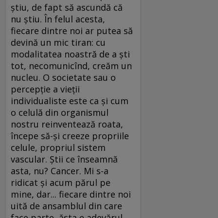
ştiu, de fapt să ascundă că
nu ştiu. În felul acesta,
fiecare dintre noi ar putea să
devină un mic tiran: cu
modalitatea noastră de a şti
tot, necomunicînd, creăm un
nucleu. O societate sau o
percepţie a vieţii
individualiste este ca şi cum
o celulă din organismul
nostru reinventează roata,
începe să-şi creeze propriile
celule, propriul sistem
vascular. Ştii ce înseamnă
asta, nu? Cancer. Mi s-a
ridicat şi acum părul pe
mine, dar... fiecare dintre noi
uită de ansamblul din care
face parte, ăsta e adevărul.