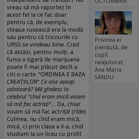
OCTOMBRIE
vreau să mă raportez în
acest fel la ce fac doar
pentru că, de exemplu,
steaua rusească era la modă
sau pentru că tricourile cu
Privirea ei
URSS se vindeau bine. Cred
pierdută, de
că astăzi, pentru mulţi, a
copil
fuma o ţigară de marijuana
neajutorat
poate fi mai plăcut decît a
Ana Maria
citi o carte. "ORDINEA E BAZA
SANDU
CREAŢIILOR"
Ce vise aveaţi
odinioară? Mă gîndesc la
celebrul "cînd eram mică voiam
să mă fac actriţă"...
Da, chiar
voiam să mă fac actriţă! (rîde)
Culmea, nu cînd eram mică,
mică, ci prin clasa a X-a, cînd
studiam la un liceu cu profil