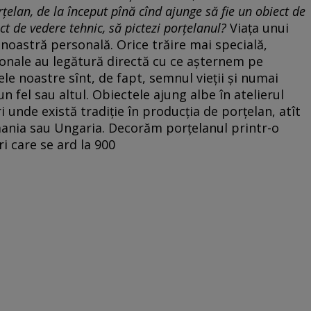
rţelan, de la început pînă cînd ajunge să fie un obiect de
t de vedere tehnic, să pictezi porţelanul?
Viaţa unui
 noastră personală. Orice trăire mai specială,
sonale au legătură directă cu ce aşternem pe
le noastre sînt, de fapt, semnul vieţii şi numai
n fel sau altul. Obiectele ajung albe în atelierul
 unde există tradiţie în producţia de porţelan, atît
mania sau Ungaria. Decorăm porţelanul printr-o
ri care se ard la 900