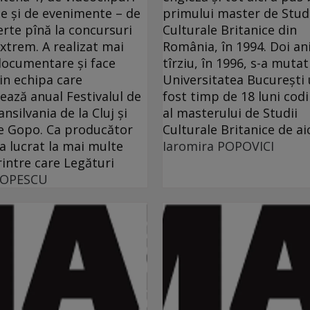
e şi de evenimente – de
primului master de Stud
erte pînă la concursuri
Culturale Britanice din
extrem. A realizat mai
România, în 1994. Doi an
ocumentare şi face
tîrziu, în 1996, s-a mutat
in echipa care
Universitatea Bucureşti
ează anual Festivalul de
fost timp de 18 luni cod
nsilvania de la Cluj şi
al masterului de Studii
e Gopo. Ca producător
Culturale Britanice de aic
 a lucrat la mai multe
Iaromira POPOVICI
rintre care Legături
POPESCU