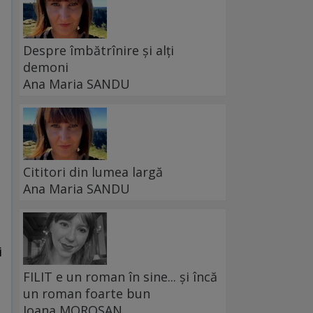
Despre îmbătrînire și alți
demoni
Ana Maria SANDU
Cititori din lumea largă
Ana Maria SANDU
i
FILIT e un roman în sine... și încă
un roman foarte bun
Ioana MOROȘAN