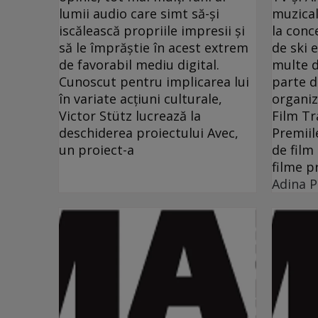
lumii audio care simt să-şi
muzical
iscălească propriile impresii şi
la conc
să le împrăştie în acest extrem
de ski 
de favorabil mediu digital.
multe d
Cunoscut pentru implicarea lui
parte d
în variate acţiuni culturale,
organiz
Victor Stütz lucrează la
Film Tra
deschiderea proiectului Avec,
Premiil
un proiect-a
de film
filme p
Adina 