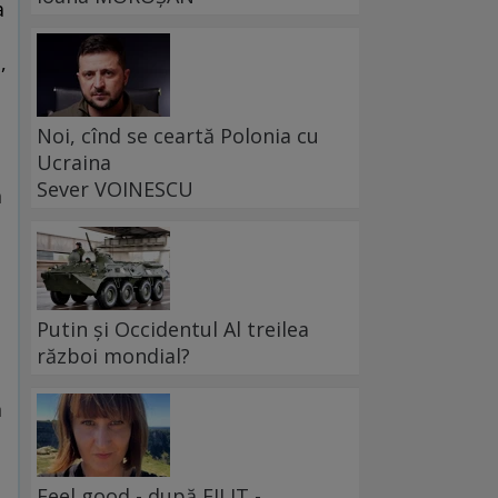
a
,
Noi, cînd se ceartă Polonia cu
Ucraina
Sever VOINESCU
a
Putin și Occidentul Al treilea
război mondial?
m
Feel good - după FILIT -