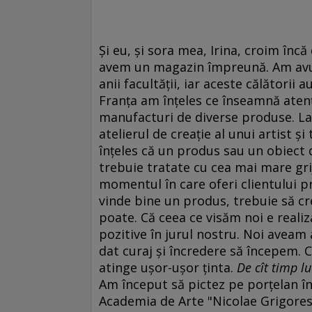
Şi eu, şi sora mea, Irina, croim încă
avem un magazin împreună. Am avut 
anii facultăţii, iar aceste călătorii a
Franţa am înţeles ce înseamnă atenţi
manufacturi de diverse produse. La
atelierul de creaţie al unui artist 
înţeles că un produs sau un obiect 
trebuie tratate cu cea mai mare grij
momentul în care oferi clientului p
vinde bine un produs, trebuie să cr
poate. Că ceea ce visăm noi e reali
pozitive în jurul nostru. Noi aveam
dat curaj şi încredere să începem. 
atinge uşor-uşor ţinta.
De cît timp l
Am început să pictez pe porţelan înc
Academia de Arte "Nicolae Grigorescu"