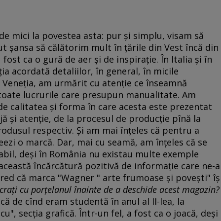
 de mici la povestea asta: pur şi simplu, visam să
şansa să călătorim mult în ţările din Vest încă din
u fost ca o gură de aer şi de inspiraţie. În Italia şi în
a acordată detaliilor, în general, în micile
 Veneţia, am urmărit cu atenţie ce înseamnă
şi toate lucrurile care presupun manualitate. Am
de calitatea şi forma în care acesta este prezentat
ă şi atenţie, de la procesul de producţie pînă la
rodusul respectiv. Şi am mai înţeles că pentru a
eezi o marcă. Dar, mai cu seamă, am înţeles că se
zabil, deşi în România nu existau multe exemple
 această încărcătură pozitivă de informaţie care ne-a
Cred că marca "Wagner " arte frumoase şi poveşti" îş
ucraţi cu porţelanul înainte de a deschide acest magazin?
ă de cînd eram studentă în anul al II-lea, la
, secţia grafică. Într-un fel, a fost ca o joacă, deşi