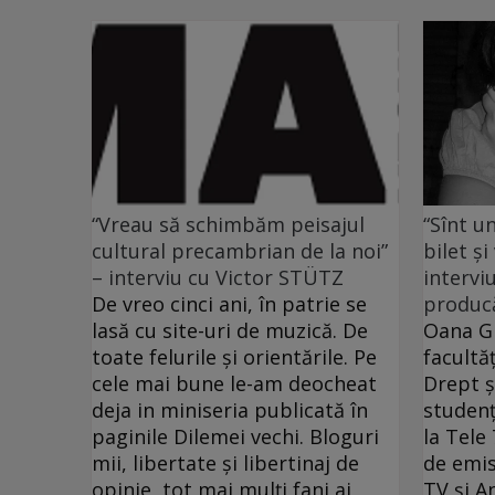
“Vreau să schimbăm peisajul
“Sînt u
cultural precambrian de la noi”
bilet şi
– interviu cu Victor STÜTZ
intervi
De vreo cinci ani, în patrie se
producă
lasă cu site-uri de muzică. De
Oana G
toate felurile şi orientările. Pe
facultăţ
cele mai bune le-am deocheat
Drept ş
deja in miniseria publicată în
studenţ
paginile Dilemei vechi. Bloguri
la Tele
mii, libertate şi libertinaj de
de emis
opinie, tot mai mulţi fani ai
TV şi A