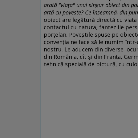
arată "viaţa" unui singur obiect din po
artă cu poveste? Ce înseamnă, din punc
obiect are legătură directă cu viaţa
contactul cu natura, fanteziile per
porţelan. Poveştile spuse pe obiecte
convenţia ne face să le numim într-u
nostru. Le aducem din diverse locuri
din România, cît şi din Franţa, Ger
tehnică specială de pictură, cu culo