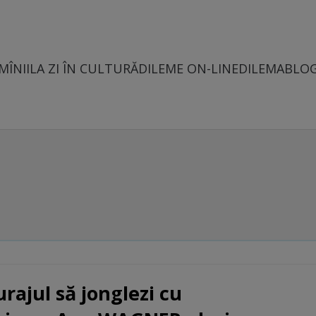
MÎNII
LA ZI ÎN CULTURĂ
DILEME ON-LINE
DILEMABLO
rajul să jonglezi cu