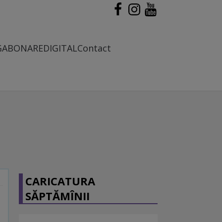
G
ABONARE
DIGITAL
Contact
CARICATURA
SĂPTĂMÎNII