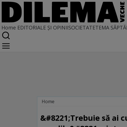
Home
EDITORIALE ȘI OPINII
SOCIETATE
TEMA SĂPTĂ
Home
Oameni cu dileme
&#8221;Trebuie să ai cu