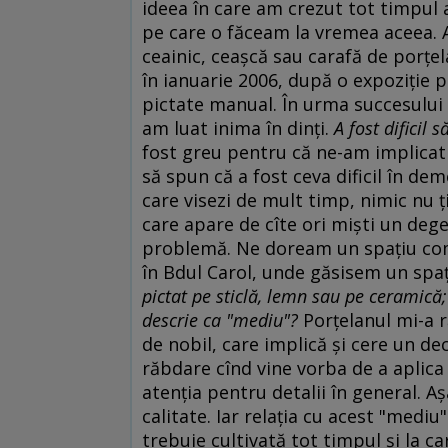
ideea în care am crezut tot timpul 
pe care o făceam la vremea aceea. A
ceainic, ceaşcă sau carafă de porţe
în ianuarie 2006, după o expoziţie 
pictate manual. În urma succesului 
am luat inima în dinţi.
A fost dificil
fost greu pentru că ne-am implicat 
să spun că a fost ceva dificil în de
care visezi de mult timp, nimic nu ţi
care apare de cîte ori mişti un deget
problemă. Ne doream un spaţiu come
în Bdul Carol, unde găsisem un spaţ
pictat pe sticlă, lemn sau pe ceramică;
descrie ca "mediu"?
Porţelanul mi-a r
de nobil, care implică şi cere un de
răbdare cînd vine vorba de a aplica
atenţia pentru detalii în general. A
calitate. Iar relaţia cu acest "mediu
trebuie cultivată tot timpul şi la ca