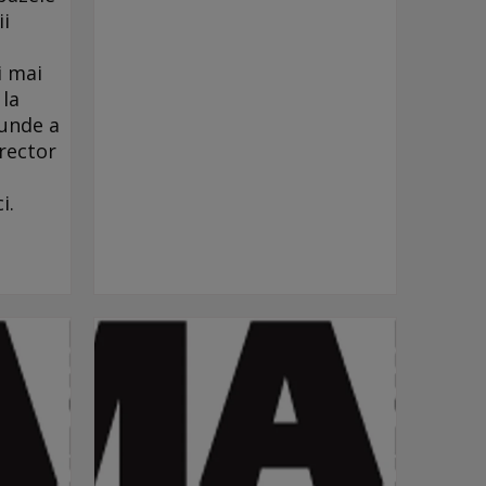
ii
i mai
 la
 unde a
irector
i.