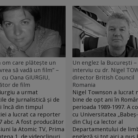
n om care plăteşte un
Un englez la Bucureşti –
 vrea să vadă un film” –
interviu cu dr. Nigel T
u cu Oana GIURGIU,
director British Council
tor de film
Romania
iurgiu a urmat
Nigel Townson a lucrat 
ile de Jurnalistică şi de
bine de opt ani în Român
i încă din timpul
perioada 1989-1997. A c
iei a lucrat ca reporter
cu Universitatea „Babeş-
 7 abc. A fost producător
din Cluj ca lector al
iuni la Atomic TV, Prima
Departamentului de lim
ntena 1, de videoclipuri
engleză şi tot aici a pus