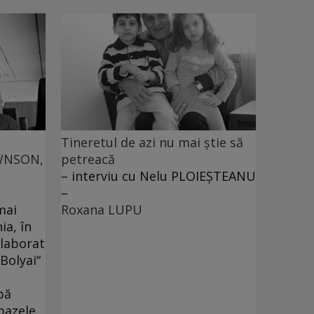
Tineretul de azi nu mai ştie să
OWNSON,
petreacă
– interviu cu Nelu PLOIEŞTEANU
–
mai
Roxana LUPU
ia, în
olaborat
Bolyai“
bă
 bazele