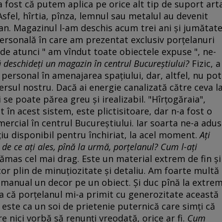
a fost că putem aplica pe orice alt tip de suport art
sfel, hîrtia, pînza, lemnul sau metalul au devenit
lan. Magazinul l-am deschis acum trei ani şi jumătate
personală în care am prezentat exclusiv porţelanuri
de atunci " am vîndut toate obiectele expuse ", ne-
 să deschideţi un magazin în centrul Bucureştiului?
Fizic, a
personal în amenajarea spaţiului, dar, altfel, nu pot
mersul nostru. Dacă ai energie canalizată către ceva l
 se poate părea greu şi irealizabil. "Hîrţogăraia",
 în acest sistem, este plictisitoare, dar n-a fost o
rcial în centrul Bucureştiului. Iar soarta ne-a adus
iu disponibil pentru închiriat, la acel moment.
Aţi
 de ce aţi ales, pînă la urmă, porţelanul? Cum l-aţi
ămas cel mai drag. Este un material extrem de fin şi
cor plin de minuţiozitate şi detaliu. Am foarte multă
 manual un decor pe un obiect. Şi duc pînă la extre
şa că porţelanul mi-a primit cu generozitate această
" este ca un soi de prietenie puternică care simţi că
re nici vorbă să renunţi vreodată, orice ar fi.
Cum