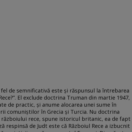
fel de semnificativă este și răspunsul la întrebarea
Rece?”. El exclude doctrina Truman din martie 1947,
ate de practic, și anume alocarea unei sume în
i comuniștilor în Grecia și Turcia. Nu doctrina
războiului rece, spune istoricul britanic, ea de fapt
teză respinsă de Judt este că Războiul Rece a izbucnit