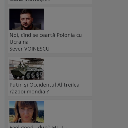
Noi, cînd se ceartă Polonia cu
Ucraina
Sever VOINESCU
Putin și Occidentul Al treilea
război mondial?
t
Feel good - după FILIT -