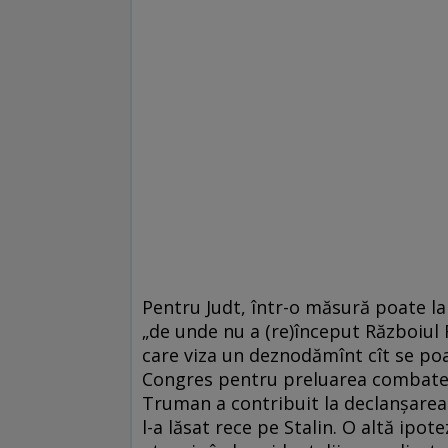
Pentru Judt, într-o măsură poate la 
„de unde nu a (re)început Războiul 
care viza un deznodămînt cît se po
Congres pentru preluarea combateri
Truman a contribuit la declanșarea 
l-a lăsat rece pe Stalin. O altă ipo