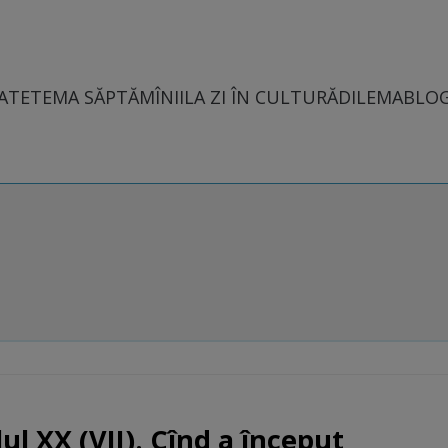
ATE
TEMA SĂPTĂMÎNII
LA ZI ÎN CULTURĂ
DILEMABLO
ul XX (VII). Cînd a început