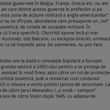
izate guvernele în Belgia, Franța, Grecia etc. nu am
s pe care dintre aceste guverne le preferăm și pe
este zona de acțiune militară a anglo-americanilor”.
iul nu se sfîrșise, abordarea care presupune un „noi”
 sovietică, de zonele de ocupație militară. În
că îi era specifică, Churchill spune încă și mai
iluzionați, toți Balcanii, cu excepția Greciei, urmeaz
imic ca să împiedic asta. De asemenea, nu pot face
 Stalin are la bază o concepție bipolară a Europei.
a granița vestică a URSS-ului pentru a se proteja de
 evoluat în mod firesc apoi către un rol de protecție
e orbită sovietică. Judt a remarcat cum cordonul
ît o reluare a vechii politici țariste de securitate. La
 de către țarul Alexandru I „o zonă – tampon”
icare de către Stalin după 1945, cu adaosurile