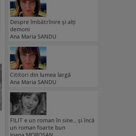
Despre îmbătrînire și alți
demoni
Ana Maria SANDU
Cititori din lumea largă
Ana Maria SANDU
FILIT e un roman în sine... și încă
un roman foarte bun
Ioana MOROȘAN