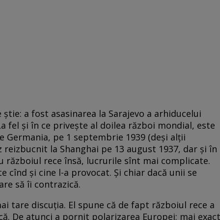
 știe: a fost asasinarea la Sarajevo a arhiducelui
 fel și în ce privește al doilea război mondial, este
e Germania, pe 1 septembrie 1939 (deși alții
 reizbucnit la Shanghai pe 13 august 1937, dar și în
u războiul rece însă, lucrurile sînt mai complicate.
cînd și cine l-a provocat. Și chiar dacă unii se
are să îi contrazică.
i tare discuția. El spune că de fapt războiul rece a
că. De atunci a pornit polarizarea Europei; mai exac