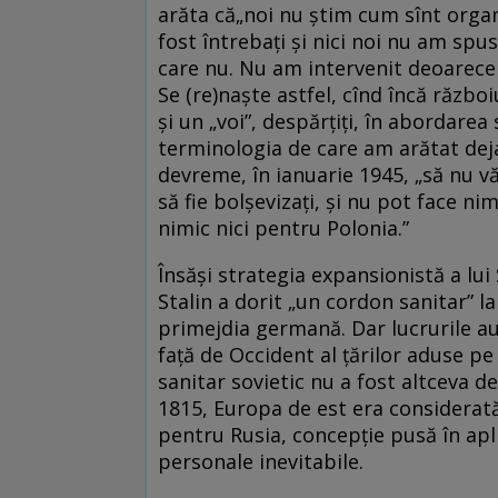
arăta că„noi nu știm cum sînt organ
fost întrebați și nici noi nu am spu
care nu. Nu am intervenit deoarece 
Se (re)naște astfel, cînd încă războ
și un „voi”, despărțiți, în abordarea
terminologia de care am arătat deja 
devreme, în ianuarie 1945, „să nu vă 
să fie bolșevizați, și nu pot face n
nimic nici pentru Polonia.”
Însăși strategia expansionistă a lui
Stalin a dorit „un cordon sanitar” l
primejdia germană. Dar lucrurile au
față de Occident al țărilor aduse p
sanitar sovietic nu a fost altceva dec
1815, Europa de est era considerată
pentru Rusia, concepție pusă în apl
personale inevitabile.