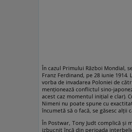
În cazul Primului Război Mondial, se
Franz Ferdinand, pe 28 iunie 1914. La
vorba de invadarea Poloniei de cătr
menționează conflictul sino-japonez
acest caz momentul inițial e clar). C
Nimeni nu poate spune cu exactitate 
încumetă să o facă, se găsesc alții c
În Postwar, Tony Judt complică și ma
izbucnit încă din perioada interbeli