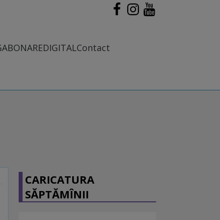
G
ABONARE
DIGITAL
Contact
CARICATURA
SĂPTĂMÎNII