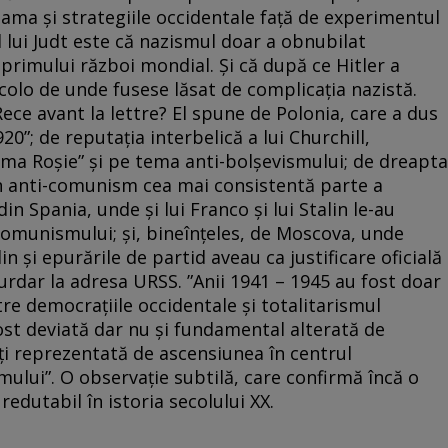
teama și strategiile occidentale față de experimentul
lui Judt este că nazismul doar a obnubilat
 primului război mondial. Și că după ce Hitler a
acolo de unde fusese lăsat de complicația nazistă.
ece avant la lettre? El spune de Polonia, care a dus
0”; de reputația interbelică a lui Churchill,
ma Roșie” și pe tema anti-bolșevismului; de dreapta
 în anti-comunism cea mai consistentă parte a
 din Spania, unde și lui Franco și lui Stalin le-au
 comunismului; și, bineînțeles, de Moscova, unde
n și epurările de partid aveau ca justificare oficială
dar la adresa URSS. ”Anii 1941 – 1945 au fost doar
re democrațiile occidentale și totalitarismul
fost deviată dar nu și fundamental alterată de
i reprezentată de ascensiunea în centrul
mului”. O observație subtilă, care confirmă încă o
 redutabil în istoria secolului XX.