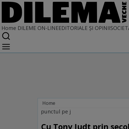
Home
DILEME ON-LINE
EDITORIALE ȘI OPINII
SOCIET
Home
Dileme on-line
punctul pe j
Cu Tony Judt prin secol