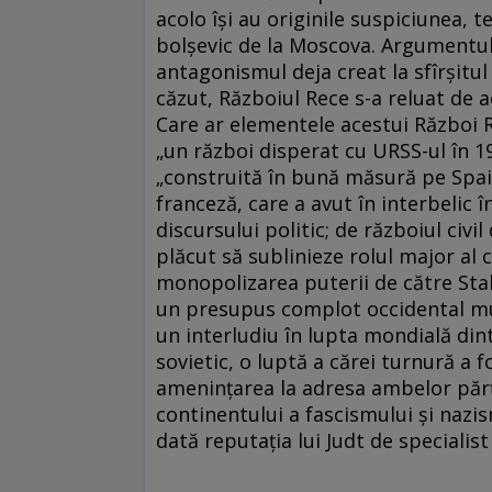
acolo își au originile suspiciunea, 
bolșevic de la Moscova. Argumentul 
antagonismul deja creat la sfîrșitul
căzut, Războiul Rece s-a reluat de 
Care ar elementele acestui Război R
„un război disperat cu URSS-ul în 192
„construită în bună măsură pe Spai
franceză, care a avut în interbelic
discursului politic; de războiul civil
plăcut să sublinieze rolul major al
monopolizarea puterii de către Stali
un presupus complot occidental mur
un interludiu în lupta mondială dint
sovietic, o luptă a cărei turnură a 
amenințarea la adresa ambelor părț
continentului a fascismului și nazis
dată reputația lui Judt de specialist