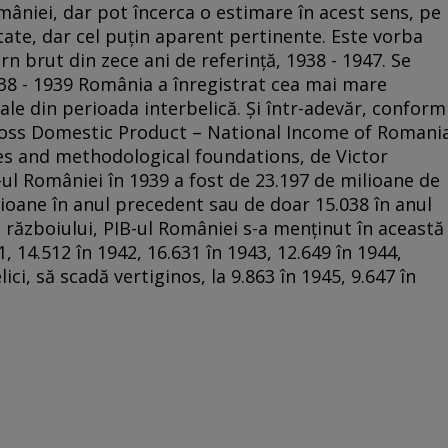
âniei, dar pot încerca o estimare în acest sens, pe
ate, dar cel puțin aparent pertinente. Este vorba
rn brut din zece ani de referință, 1938 - 1947. Se
938 - 1939 România a înregistrat cea mai mare
le din perioada interbelică. Și într-adevăr, conform
Gross Domestic Product – National Income of Romani
ries and methodological foundations, de Victor
ul României în 1939 a fost de 23.197 de milioane de
lioane în anul precedent sau de doar 15.038 în anul
l războiului, PIB-ul României s-a menținut în această
, 14.512 în 1942, 16.631 în 1943, 12.649 în 1944,
ici, să scadă vertiginos, la 9.863 în 1945, 9.647 în