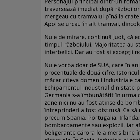
Personajul principal dintr-un roma
traversează imediat după război ora
mergeau cu tramvaiul pînă la crater
Apoi se urcau în alt tramvai, dincol
Nu e de mirare, continuă Judt, că e
timpul războiului. Majoritatea au s
interbelici. Dar au fost și excepții n
Nu e vorba doar de SUA, care în ani
procentuale de două cifre. Istoricu
măcar cîteva domenii industriale ca
Echipamentul industrial din state p
Germania s-a îmbunătățit în urma c
zone nici nu au fost atinse de bomb
întreprinderi a fost distrusă. Ca să
precum Spania, Portugalia, Irlanda, 
bombardamente sau explozii, iar afac
beligerante cărora le-a mers bine î