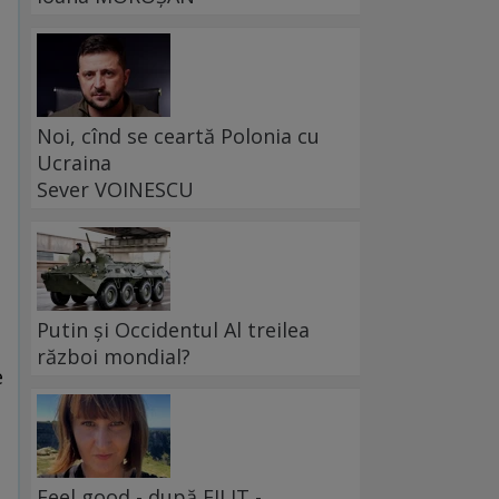
Noi, cînd se ceartă Polonia cu
Ucraina
Sever VOINESCU
Putin și Occidentul Al treilea
război mondial?
e
Feel good - după FILIT -