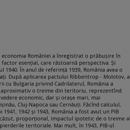
 economia României a înregistrat o prăbușire în
n factor esențial, care răstoarnă perspectiva. Și
ul 1940. În anul de referință 1939, România avea o
ați. După aplicarea pactului Ribbentrop - Molotov, a
erii cu Bulgaria privind Cadrilaterul, România a
, aproximativ o treime din teritoriu, reprezentînd
 vedere economic, dar și orașe mari, mai
inău, Cluj-Napoca sau Cernăuți. Făcînd calculul,
boi 1941, 1942 și 1943, România a fost avut un PIB
căzut, proporțional, impactul ipotetic de o treime a
erderile teritoriale. Mai mult, în 1943, PIB-ul