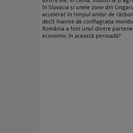
dintre ele. În Cehia, industria și ag
în Slovacia și unele zone din Ungaria
accelerat în timpul anilor de război
decît înainte de conflagrația mondia
România a fost unul dintre partene
economic în această perioadă?