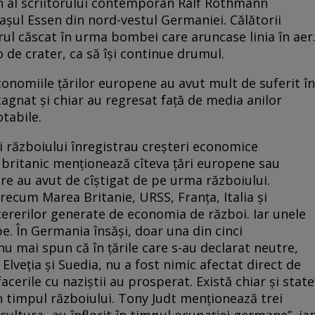
n al scriitorului contemporan Ralf Rothmann
șul Essen din nord-vestul Germaniei. Călătorii
ul căscat în urma bombei care aruncase linia în aer
o de crater, ca să își continue drumul.
conomiile țărilor europene au avut mult de suferit în
tagnat și chiar au regresat față de media anilor
otabile.
i războiului înregistrau creșteri economice
l britanic menționează cîteva țări europene sau
re au avut de cîștigat de pe urma războiului.
recum Marea Britanie, URSS, Franța, Italia și
ererilor generate de economia de război. Iar unele
e. În Germania însăși, doar una din cinci
 nu mai spun că în țările care s-au declarat neutre,
Elveția și Suedia, nu a fost nimic afectat direct de
erile cu naziștii au prosperat. Există chiar și state
n timpul războiului. Tony Judt menționează trei