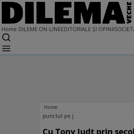
Home
DILEME ON-LINE
EDITORIALE ȘI OPINII
SOCIET
Home
Dileme on-line
punctul pe j
Cu Tony Judt prin secolu