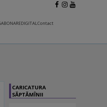
G
ABONARE
DIGITAL
Contact
CARICATURA
SĂPTĂMÎNII