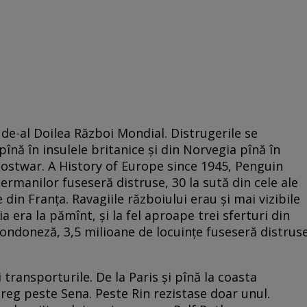
i de-al Doilea Război Mondial. Distrugerile se
înă în insulele britanice și din Norvegia pînă în
Postwar. A History of Europe since 1945, Penguin
germanilor fuseseră distruse, 30 la sută din cele ale
e din Franța. Ravagiile războiului erau și mai vizibile
a era la pămînt, și la fel aproape trei sferturi din
ondoneză, 3,5 milioane de locuințe fuseseră distrus
i transporturile. De la Paris și pînă la coasta
reg peste Sena. Peste Rin rezistase doar unul.