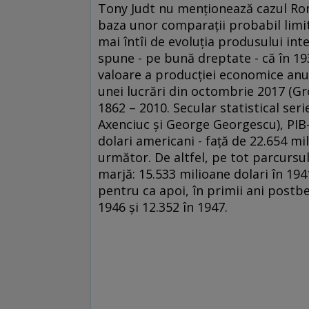
Tony Judt nu menționează cazul Rom
baza unor comparații probabil limit
mai întîi de evoluția produsului inte
spune - pe bună dreptate - că în 1
valoare a producției economice anua
unei lucrări din octombrie 2017 (
1862 – 2010. Secular statistical se
Axenciuc și George Georgescu), PIB-
dolari americani - față de 22.654 mi
următor. De altfel, pe tot parcursu
marjă: 15.533 milioane dolari în 1941
pentru ca apoi, în primii ani postbel
1946 și 12.352 în 1947.