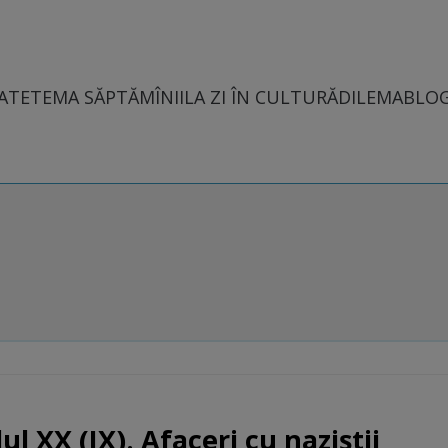
ATE
TEMA SĂPTĂMÎNII
LA ZI ÎN CULTURĂ
DILEMABLO
l XX (IX). Afaceri cu naziștii