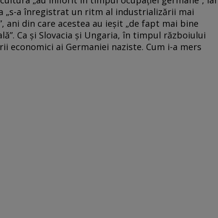
ricultura „au înflorit în timpul ocupației germane”, iar
 „s-a înregistrat un ritm al industrializării mai
”, ani din care acestea au ieșit „de fapt mai bine
lă”. Ca și Slovacia și Ungaria, în timpul războiului
rii economici ai Germaniei naziste. Cum i-a mers