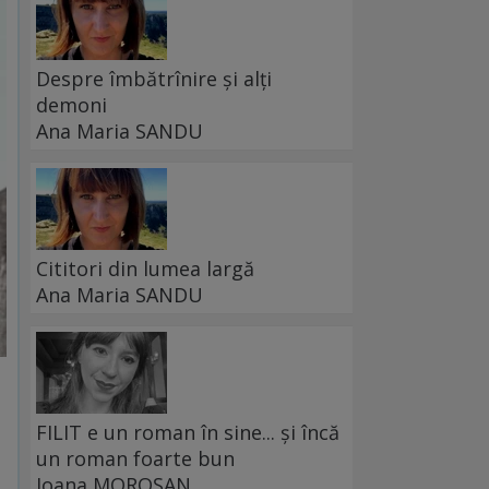
Despre îmbătrînire și alți
demoni
Ana Maria SANDU
Cititori din lumea largă
Ana Maria SANDU
FILIT e un roman în sine... și încă
un roman foarte bun
Ioana MOROȘAN